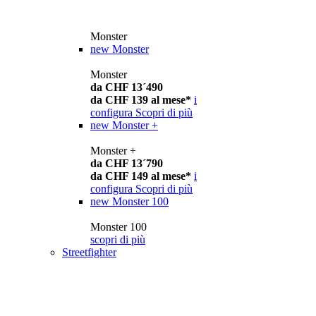
Monster
new
Monster
Monster
da CHF 13´490
da CHF 139 al mese*
i
configura
Scopri di più
new
Monster +
Monster +
da CHF 13´790
da CHF 149 al mese*
i
configura
Scopri di più
new
Monster 100
Monster 100
scopri di più
Streetfighter