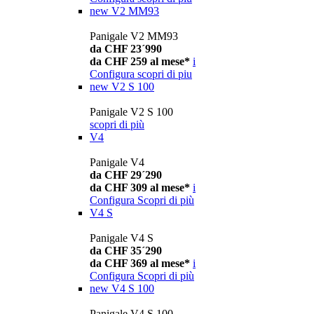
new
V2 MM93
Panigale V2 MM93
da CHF 23´990
da CHF 259 al mese*
i
Configura
scopri di piu
new
V2 S 100
Panigale V2 S 100
scopri di più
V4
Panigale V4
da CHF 29´290
da CHF 309 al mese*
i
Configura
Scopri di più
V4 S
Panigale V4 S
da CHF 35´290
da CHF 369 al mese*
i
Configura
Scopri di più
new
V4 S 100
Panigale V4 S 100