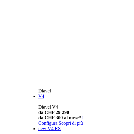
Diavel
V4
Diavel V4
da CHF 29´290
da CHF 309 al mese*
i
Configura
Scopri di più
new
V4 RS