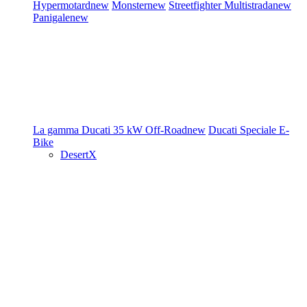
Hypermotard
new
Monster
new
Streetfighter
Multistrada
new
Panigale
new
La gamma Ducati
35 kW
Off-Road
new
Ducati Speciale
E-
Bike
DesertX