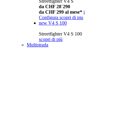
Streetfighter V4 S
da CHF 28´290
da CHF 299 al mese*
i
Configura
scopri di piu
new
V4 S 100
Streetfighter V4 S 100
scopri di più
Multistrada