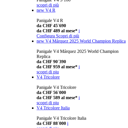
scopri di più
new
V4 R
Panigale V4 R
da CHF 45´690
da CHF 489 al mese*
i
Configura
Scopri di più
new
V4 Márquez 2025 World Champion Replica
Panigale V4 Márquez 2025 World Champion
Replica
da CHF 90´390
da CHF 959 al mese*
i
scopri di piu
V4 Tricolore
Panigale V4 Tricolore
da CHF 56´000
da CHF 589 al mese*
i
scopri di piu
V4 Tricolore Italia
Panigale V4 Tricolore Italia
da CHF 88´000
i