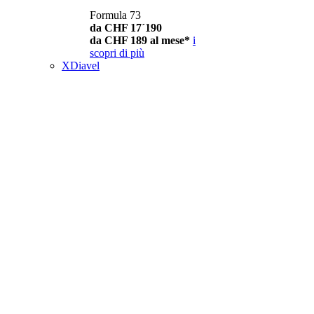
Formula 73
da CHF 17´190
da CHF 189 al mese*
i
scopri di più
XDiavel