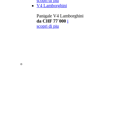
scopri di piu
V4 Lamborghini
Panigale V4 Lamborghini
da CHF 77´000
i
scopri di piu