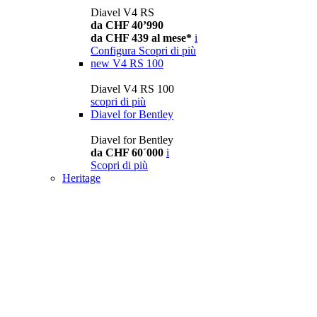
Diavel V4 RS
da CHF 40’990
da CHF 439 al mese*
i
Configura
Scopri di più
new
V4 RS 100
Diavel V4 RS 100
scopri di più
Diavel for Bentley
Diavel for Bentley
da CHF 60´000
i
Scopri di più
Heritage