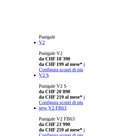
Panigale
V2
Panigale V2
da CHF 18´390
da CHF 199 al mese*
i
Configura
scopri di piu
V2 S
Panigale V2 S
da CHF 20´890
da CHF 219 al mese*
i
Configura
scopri di piu
new
V2 FB63
Panigale V2 FB63
da CHF 23´990
da CHF 259 al mese*
i
Configura
scopri di piu