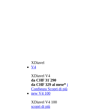
XDiavel
V4
XDiavel V4
da CHF 31´290
da CHF 329 al mese*
i
Configura
Scopri di più
new
V4 100
XDiavel V4 100
scopri di più