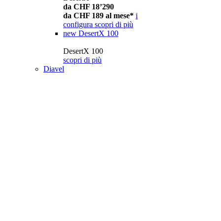
da CHF 18’290
da CHF 189 al mese*
i
configura
scopri di più
new
DesertX 100
DesertX 100
scopri di più
Diavel