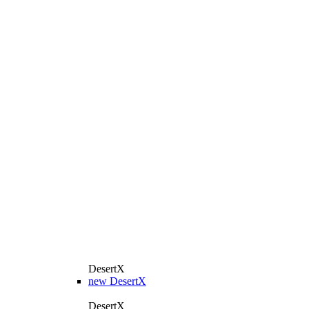
DesertX
new
DesertX
DesertX