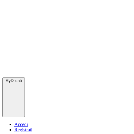
MyDucati
Accedi
Registrati