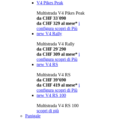
V4 Pikes Peak
Multistrada V4 Pikes Peak
da CHF 33´090
da CHF 329 al mese*
i
configura
scopri di Più
new
V4 Rally
Multistrada V4 Rally
da CHF 29´290
da CHF 309 al mese*
i
configura
scopri di Più
new
V4 RS
Multistrada V4 RS
da CHF 39’690
da CHF 419 al mese*
i
configura
scopri di Più
new
V4 RS 100
Multistrada V4 RS 100
scopri di più
Panigale