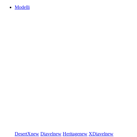
Modelli
DesertX
new
Diavel
new
Heritage
new
XDiavel
new