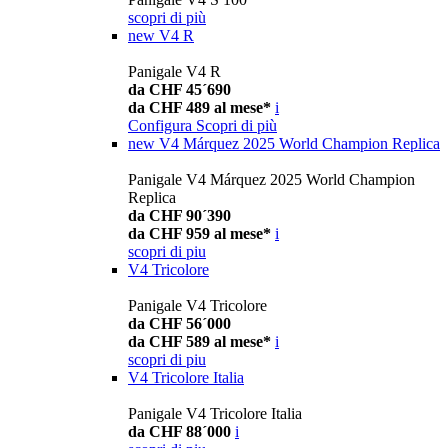
scopri di più
new
V4 R
Panigale V4 R
da CHF 45´690
da CHF 489 al mese*
i
Configura
Scopri di più
new
V4 Márquez 2025 World Champion Replica
Panigale V4 Márquez 2025 World Champion
Replica
da CHF 90´390
da CHF 959 al mese*
i
scopri di piu
V4 Tricolore
Panigale V4 Tricolore
da CHF 56´000
da CHF 589 al mese*
i
scopri di piu
V4 Tricolore Italia
Panigale V4 Tricolore Italia
da CHF 88´000
i