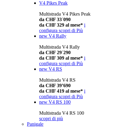
V4 Pikes Peak
Multistrada V4 Pikes Peak
da CHF 33´090
da CHF 329 al mese*
i
configura
scopri di Più
new
V4 Rally
Multistrada V4 Rally
da CHF 29´290
da CHF 309 al mese*
i
configura
scopri di Più
new
V4 RS
Multistrada V4 RS
da CHF 39’690
da CHF 419 al mese*
i
configura
scopri di Più
new
V4 RS 100
Multistrada V4 RS 100
scopri di più
Panigale