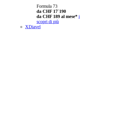
Formula 73
da CHF 17´190
da CHF 189 al mese*
i
scopri di più
XDiavel