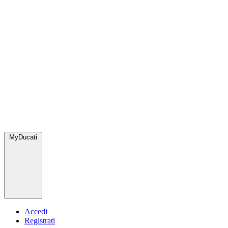
MyDucati
Accedi
Registrati