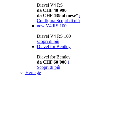
Diavel V4 RS
da CHF 40’990
da CHF 439 al mese*
i
Configura
Scopri di più
new
V4 RS 100
Diavel V4 RS 100
scopri di più
Diavel for Bentley
Diavel for Bentley
da CHF 60´000
i
Scopri di più
Heritage