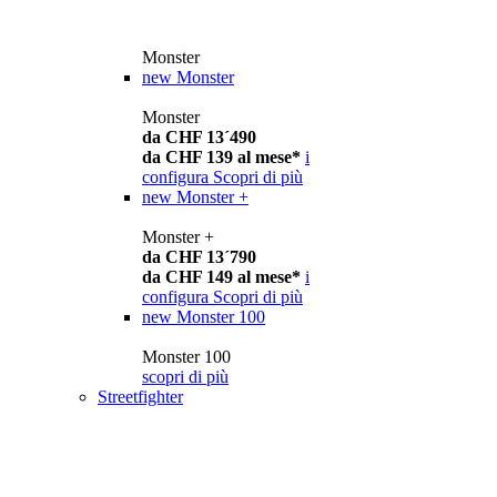
Monster
new
Monster
Monster
da CHF 13´490
da CHF 139 al mese*
i
configura
Scopri di più
new
Monster +
Monster +
da CHF 13´790
da CHF 149 al mese*
i
configura
Scopri di più
new
Monster 100
Monster 100
scopri di più
Streetfighter