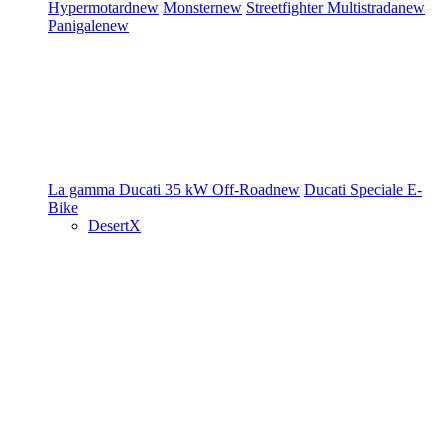
Hypermotard
new
Monster
new
Streetfighter
Multistrada
new
Panigale
new
La gamma Ducati
35 kW
Off-Road
new
Ducati Speciale
E-
Bike
DesertX