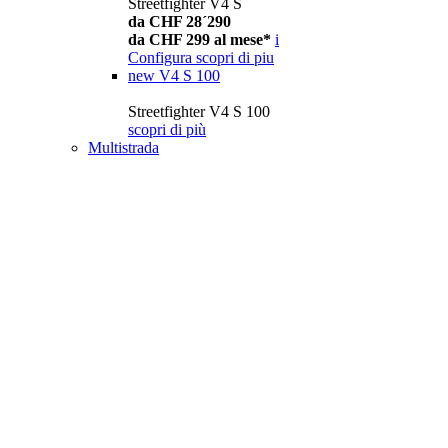
Streetfighter V4 S
da CHF 28´290
da CHF 299 al mese*
i
Configura
scopri di piu
new
V4 S 100
Streetfighter V4 S 100
scopri di più
Multistrada