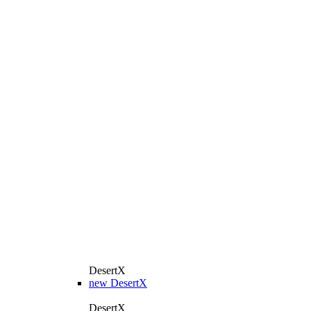
DesertX
new
DesertX
DesertX