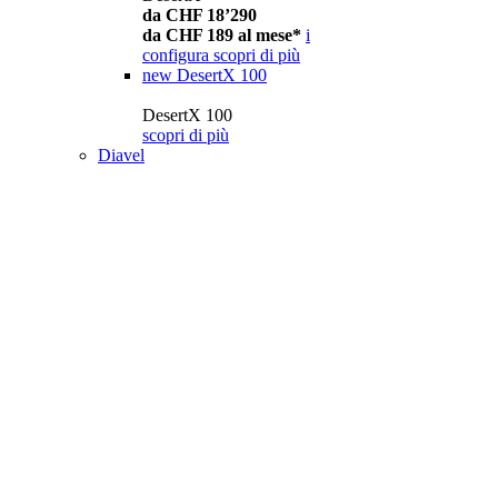
da CHF 18’290
da CHF 189 al mese*
i
configura
scopri di più
new
DesertX 100
DesertX 100
scopri di più
Diavel