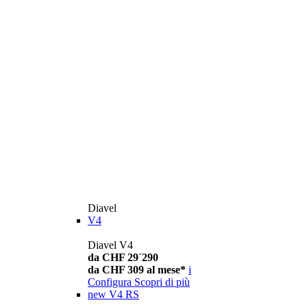
Diavel
V4
Diavel V4
da CHF 29´290
da CHF 309 al mese*
i
Configura
Scopri di più
new
V4 RS