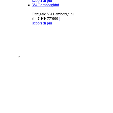
scopri di piu
V4 Lamborghini
Panigale V4 Lamborghini
da CHF 77´000
i
scopri di piu