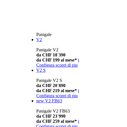
Panigale
V2
Panigale V2
da CHF 18´390
da CHF 199 al mese*
i
Configura
scopri di piu
V2 S
Panigale V2 S
da CHF 20´890
da CHF 219 al mese*
i
Configura
scopri di piu
new
V2 FB63
Panigale V2 FB63
da CHF 23´990
da CHF 259 al mese*
i
Configura
scopri di piu