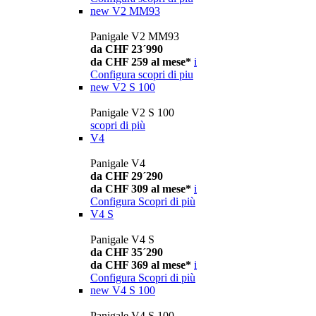
new
V2 MM93
Panigale V2 MM93
da CHF 23´990
da CHF 259 al mese*
i
Configura
scopri di piu
new
V2 S 100
Panigale V2 S 100
scopri di più
V4
Panigale V4
da CHF 29´290
da CHF 309 al mese*
i
Configura
Scopri di più
V4 S
Panigale V4 S
da CHF 35´290
da CHF 369 al mese*
i
Configura
Scopri di più
new
V4 S 100
Panigale V4 S 100