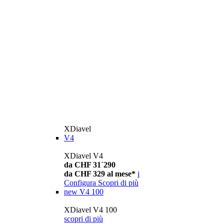
XDiavel
V4
XDiavel V4
da CHF 31´290
da CHF 329 al mese*
i
Configura
Scopri di più
new
V4 100
XDiavel V4 100
scopri di più