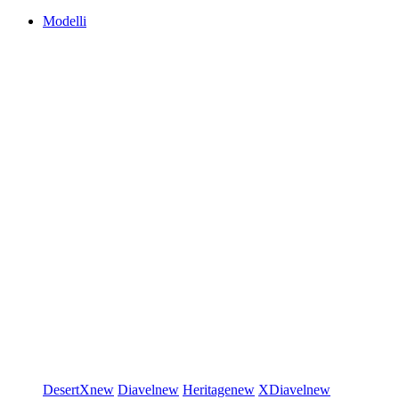
Modelli
DesertX
new
Diavel
new
Heritage
new
XDiavel
new