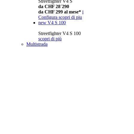
Streetfighter V4 S
da CHF 28´290
da CHF 299 al mese*
i
Configura
scopri di piu
new
V4 S 100
Streetfighter V4 S 100
scopri di più
Multistrada