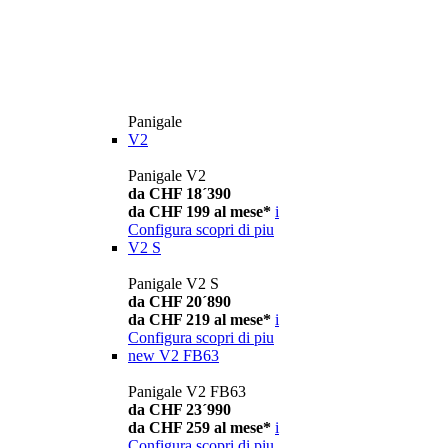
Panigale
V2
Panigale V2
da CHF 18´390
da CHF 199 al mese*
i
Configura
scopri di piu
V2 S
Panigale V2 S
da CHF 20´890
da CHF 219 al mese*
i
Configura
scopri di piu
new
V2 FB63
Panigale V2 FB63
da CHF 23´990
da CHF 259 al mese*
i
Configura
scopri di piu