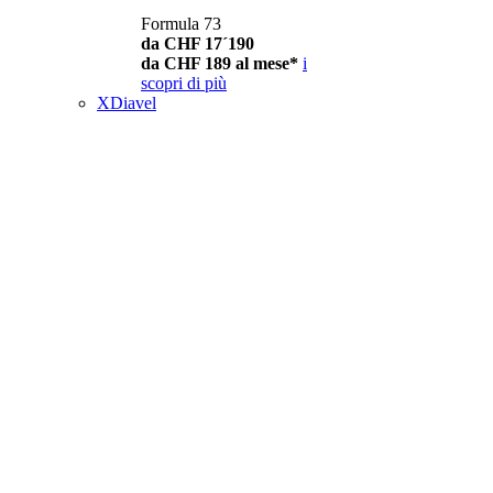
Formula 73
da CHF 17´190
da CHF 189 al mese*
i
scopri di più
XDiavel