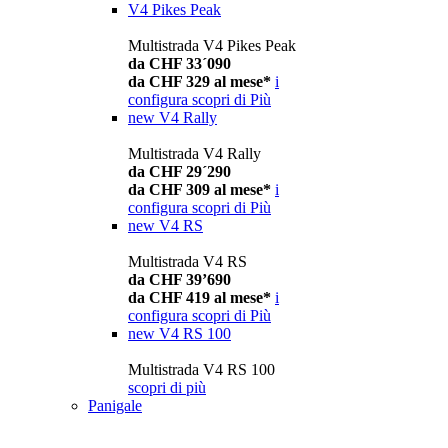
V4 Pikes Peak
Multistrada V4 Pikes Peak
da CHF 33´090
da CHF 329 al mese*
i
configura
scopri di Più
new
V4 Rally
Multistrada V4 Rally
da CHF 29´290
da CHF 309 al mese*
i
configura
scopri di Più
new
V4 RS
Multistrada V4 RS
da CHF 39’690
da CHF 419 al mese*
i
configura
scopri di Più
new
V4 RS 100
Multistrada V4 RS 100
scopri di più
Panigale