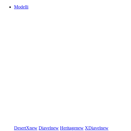
Modelli
DesertX
new
Diavel
new
Heritage
new
XDiavel
new