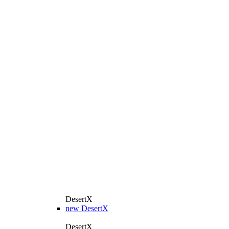
DesertX
new
DesertX
DesertX