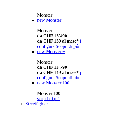
Monster
new
Monster
Monster
da CHF 13´490
da CHF 139 al mese*
i
configura
Scopri di più
new
Monster +
Monster +
da CHF 13´790
da CHF 149 al mese*
i
configura
Scopri di più
new
Monster 100
Monster 100
scopri di più
Streetfighter