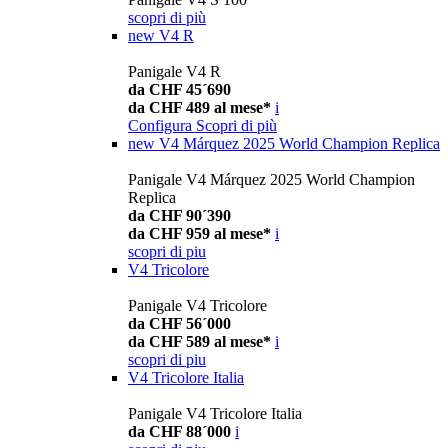
scopri di più
new
V4 R
Panigale V4 R
da CHF 45´690
da CHF 489 al mese*
i
Configura
Scopri di più
new
V4 Márquez 2025 World Champion Replica
Panigale V4 Márquez 2025 World Champion
Replica
da CHF 90´390
da CHF 959 al mese*
i
scopri di piu
V4 Tricolore
Panigale V4 Tricolore
da CHF 56´000
da CHF 589 al mese*
i
scopri di piu
V4 Tricolore Italia
Panigale V4 Tricolore Italia
da CHF 88´000
i