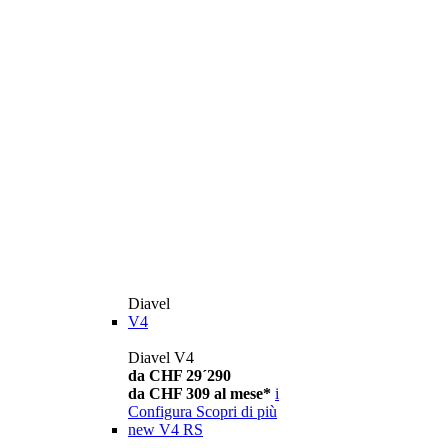
Diavel
V4
Diavel V4
da CHF 29´290
da CHF 309 al mese*
i
Configura
Scopri di più
new
V4 RS