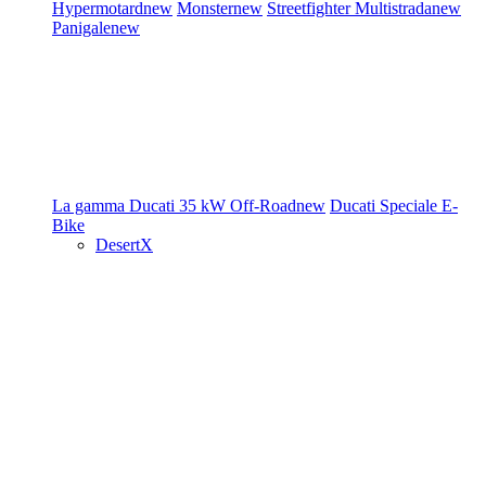
Hypermotard
new
Monster
new
Streetfighter
Multistrada
new
Panigale
new
La gamma Ducati
35 kW
Off-Road
new
Ducati Speciale
E-
Bike
DesertX