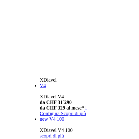
XDiavel
V4
XDiavel V4
da CHF 31´290
da CHF 329 al mese*
i
Configura
Scopri di più
new
V4 100
XDiavel V4 100
scopri di più