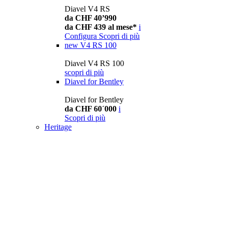
Diavel V4 RS
da CHF 40’990
da CHF 439 al mese*
i
Configura
Scopri di più
new
V4 RS 100
Diavel V4 RS 100
scopri di più
Diavel for Bentley
Diavel for Bentley
da CHF 60´000
i
Scopri di più
Heritage