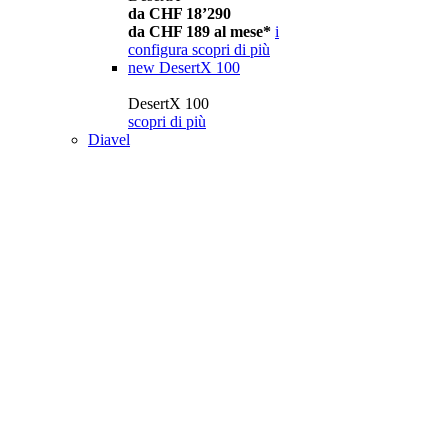
da CHF 18’290
da CHF 189 al mese*
i
configura
scopri di più
new
DesertX 100
DesertX 100
scopri di più
Diavel