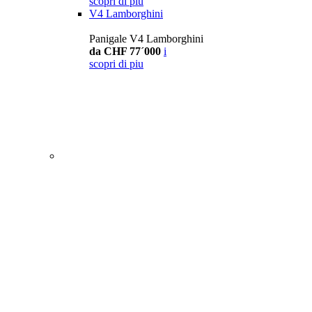
scopri di piu
V4 Lamborghini
Panigale V4 Lamborghini
da CHF 77´000
i
scopri di piu