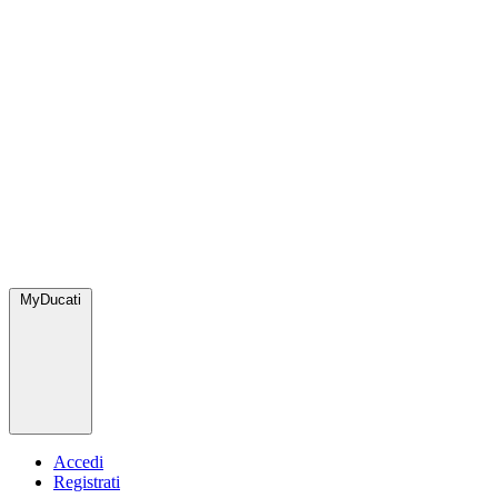
MyDucati
Accedi
Registrati