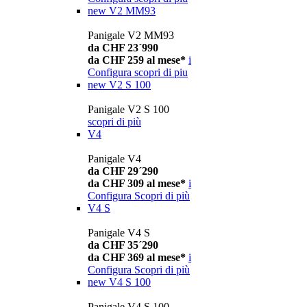
new
V2 MM93
Panigale V2 MM93
da CHF 23´990
da CHF 259 al mese*
i
Configura
scopri di piu
new
V2 S 100
Panigale V2 S 100
scopri di più
V4
Panigale V4
da CHF 29´290
da CHF 309 al mese*
i
Configura
Scopri di più
V4 S
Panigale V4 S
da CHF 35´290
da CHF 369 al mese*
i
Configura
Scopri di più
new
V4 S 100
Panigale V4 S 100