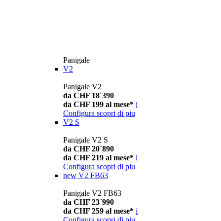
Panigale
V2
Panigale V2
da CHF 18´390
da CHF 199 al mese*
i
Configura
scopri di piu
V2 S
Panigale V2 S
da CHF 20´890
da CHF 219 al mese*
i
Configura
scopri di piu
new
V2 FB63
Panigale V2 FB63
da CHF 23´990
da CHF 259 al mese*
i
Configura
scopri di piu