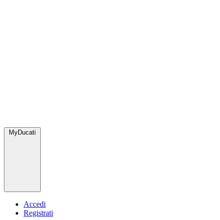
MyDucati
Accedi
Registrati