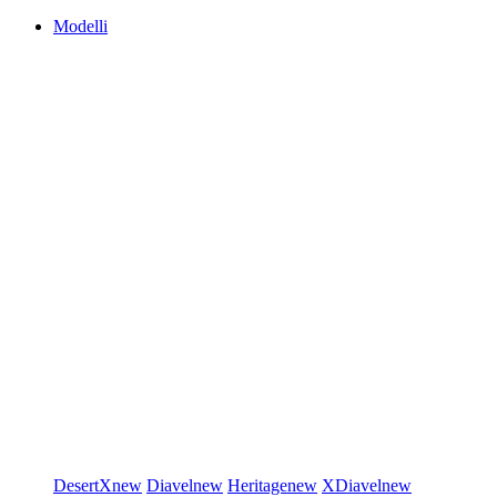
Modelli
DesertX
new
Diavel
new
Heritage
new
XDiavel
new