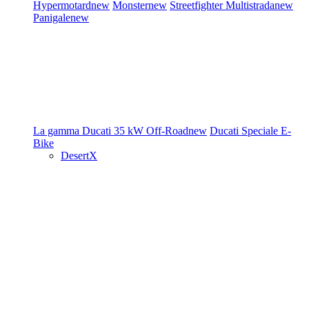
Hypermotard
new
Monster
new
Streetfighter
Multistrada
new
Panigale
new
La gamma Ducati
35 kW
Off-Road
new
Ducati Speciale
E-
Bike
DesertX