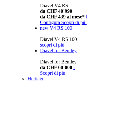
Diavel V4 RS
da CHF 40’990
da CHF 439 al mese*
i
Configura
Scopri di più
new
V4 RS 100
Diavel V4 RS 100
scopri di più
Diavel for Bentley
Diavel for Bentley
da CHF 60´000
i
Scopri di più
Heritage