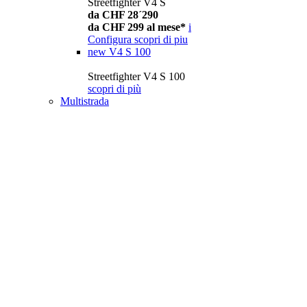
Streetfighter V4 S
da CHF 28´290
da CHF 299 al mese*
i
Configura
scopri di piu
new
V4 S 100
Streetfighter V4 S 100
scopri di più
Multistrada