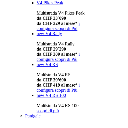
V4 Pikes Peak
Multistrada V4 Pikes Peak
da CHF 33´090
da CHF 329 al mese*
i
configura
scopri di Più
new
V4 Rally
Multistrada V4 Rally
da CHF 29´290
da CHF 309 al mese*
i
configura
scopri di Più
new
V4 RS
Multistrada V4 RS
da CHF 39’690
da CHF 419 al mese*
i
configura
scopri di Più
new
V4 RS 100
Multistrada V4 RS 100
scopri di più
Panigale