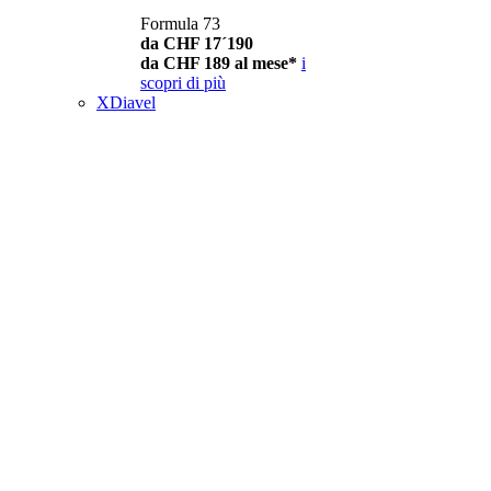
Formula 73
da CHF 17´190
da CHF 189 al mese*
i
scopri di più
XDiavel