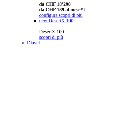
da CHF 18’290
da CHF 189 al mese*
i
configura
scopri di più
new
DesertX 100
DesertX 100
scopri di più
Diavel