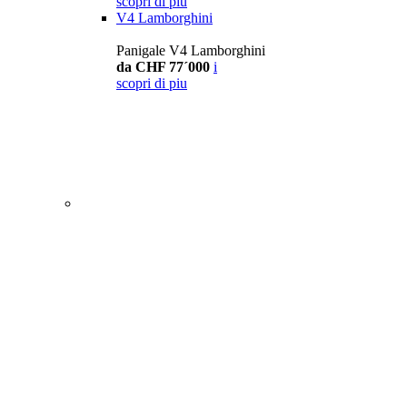
scopri di piu
V4 Lamborghini
Panigale V4 Lamborghini
da CHF 77´000
i
scopri di piu