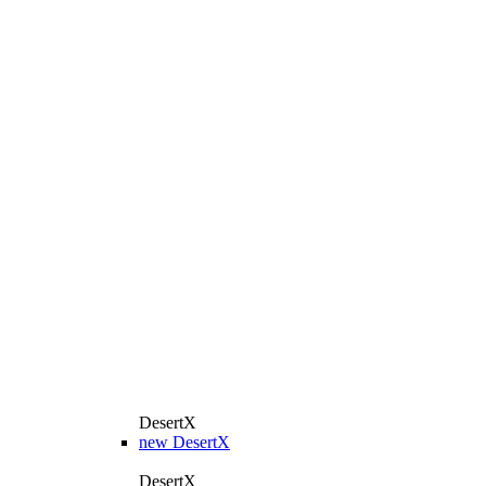
DesertX
new
DesertX
DesertX