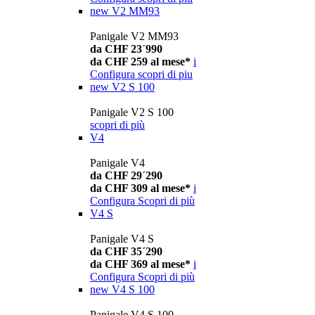
new
V2 MM93
Panigale V2 MM93
da CHF 23´990
da CHF 259 al mese*
i
Configura
scopri di piu
new
V2 S 100
Panigale V2 S 100
scopri di più
V4
Panigale V4
da CHF 29´290
da CHF 309 al mese*
i
Configura
Scopri di più
V4 S
Panigale V4 S
da CHF 35´290
da CHF 369 al mese*
i
Configura
Scopri di più
new
V4 S 100
Panigale V4 S 100