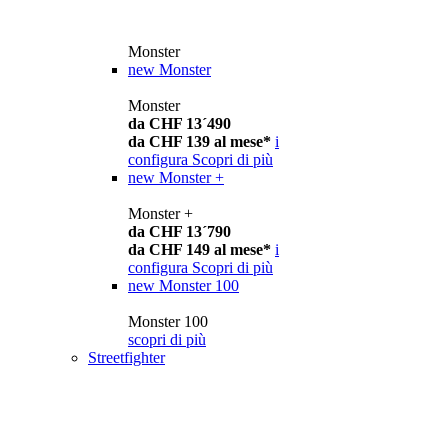
Monster
new
Monster
Monster
da CHF 13´490
da CHF 139 al mese*
i
configura
Scopri di più
new
Monster +
Monster +
da CHF 13´790
da CHF 149 al mese*
i
configura
Scopri di più
new
Monster 100
Monster 100
scopri di più
Streetfighter