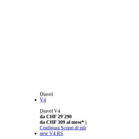
Diavel
V4
Diavel V4
da CHF 29´290
da CHF 309 al mese*
i
Configura
Scopri di più
new
V4 RS