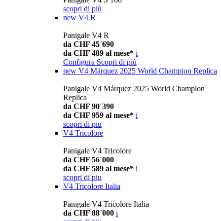
scopri di più
new
V4 R
Panigale V4 R
da CHF 45´690
da CHF 489 al mese*
i
Configura
Scopri di più
new
V4 Márquez 2025 World Champion Replica
Panigale V4 Márquez 2025 World Champion
Replica
da CHF 90´390
da CHF 959 al mese*
i
scopri di piu
V4 Tricolore
Panigale V4 Tricolore
da CHF 56´000
da CHF 589 al mese*
i
scopri di piu
V4 Tricolore Italia
Panigale V4 Tricolore Italia
da CHF 88´000
i