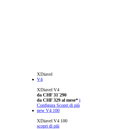
XDiavel
V4
XDiavel V4
da CHF 31´290
da CHF 329 al mese*
i
Configura
Scopri di più
new
V4 100
XDiavel V4 100
scopri di più