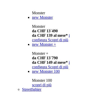
Monster
new
Monster
Monster
da CHF 13´490
da CHF 139 al mese*
i
configura
Scopri di più
new
Monster +
Monster +
da CHF 13´790
da CHF 149 al mese*
i
configura
Scopri di più
new
Monster 100
Monster 100
scopri di più
Streetfighter