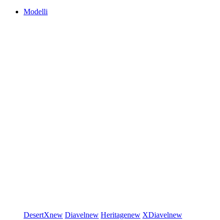
Modelli
DesertX
new
Diavel
new
Heritage
new
XDiavel
new