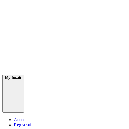
MyDucati
Accedi
Registrati