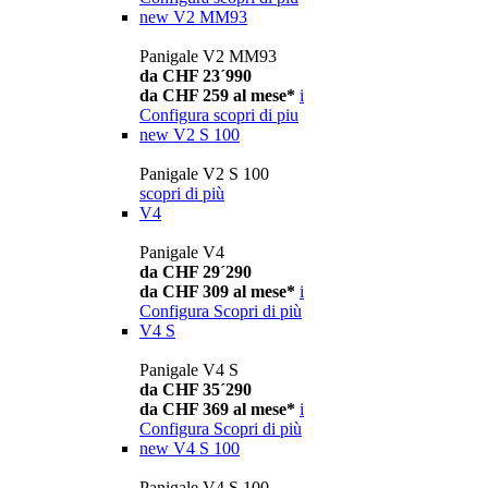
new
V2 MM93
Panigale V2 MM93
da CHF 23´990
da CHF 259 al mese*
i
Configura
scopri di piu
new
V2 S 100
Panigale V2 S 100
scopri di più
V4
Panigale V4
da CHF 29´290
da CHF 309 al mese*
i
Configura
Scopri di più
V4 S
Panigale V4 S
da CHF 35´290
da CHF 369 al mese*
i
Configura
Scopri di più
new
V4 S 100
Panigale V4 S 100