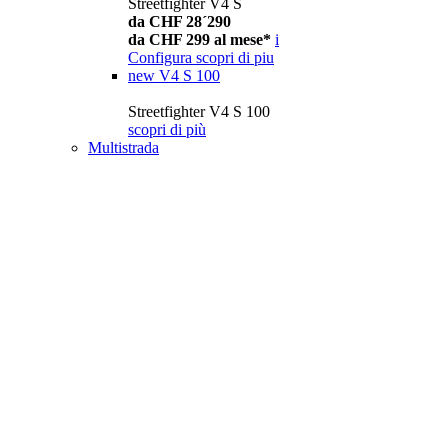
Streetfighter V4 S
da CHF 28´290
da CHF 299 al mese*
i
Configura
scopri di piu
new
V4 S 100
Streetfighter V4 S 100
scopri di più
Multistrada