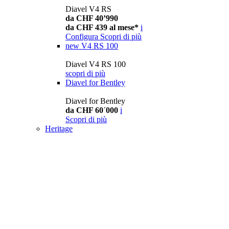
Diavel V4 RS
da CHF 40’990
da CHF 439 al mese*
i
Configura
Scopri di più
new
V4 RS 100
Diavel V4 RS 100
scopri di più
Diavel for Bentley
Diavel for Bentley
da CHF 60´000
i
Scopri di più
Heritage