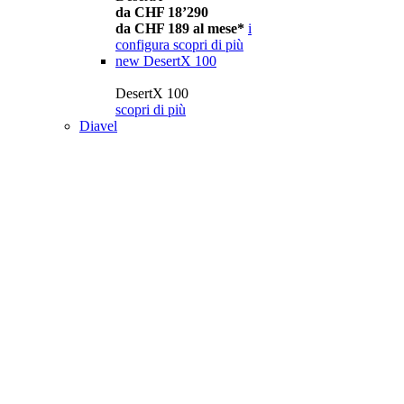
da CHF 18’290
da CHF 189 al mese*
i
configura
scopri di più
new
DesertX 100
DesertX 100
scopri di più
Diavel