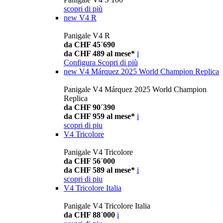
scopri di più
new
V4 R
Panigale V4 R
da CHF 45´690
da CHF 489 al mese*
i
Configura
Scopri di più
new
V4 Márquez 2025 World Champion Replica
Panigale V4 Márquez 2025 World Champion
Replica
da CHF 90´390
da CHF 959 al mese*
i
scopri di piu
V4 Tricolore
Panigale V4 Tricolore
da CHF 56´000
da CHF 589 al mese*
i
scopri di piu
V4 Tricolore Italia
Panigale V4 Tricolore Italia
da CHF 88´000
i