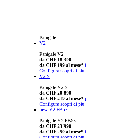
Panigale
V2
Panigale V2
da CHF 18´390
da CHF 199 al mese*
i
Configura
scopri di piu
V2 S
Panigale V2 S
da CHF 20´890
da CHF 219 al mese*
i
Configura
scopri di piu
new
V2 FB63
Panigale V2 FB63
da CHF 23´990
da CHF 259 al mese*
i
Configura
scopri di piu