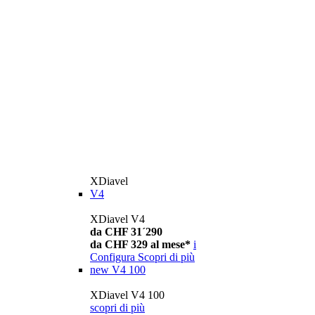
XDiavel
V4
XDiavel V4
da CHF 31´290
da CHF 329 al mese*
i
Configura
Scopri di più
new
V4 100
XDiavel V4 100
scopri di più