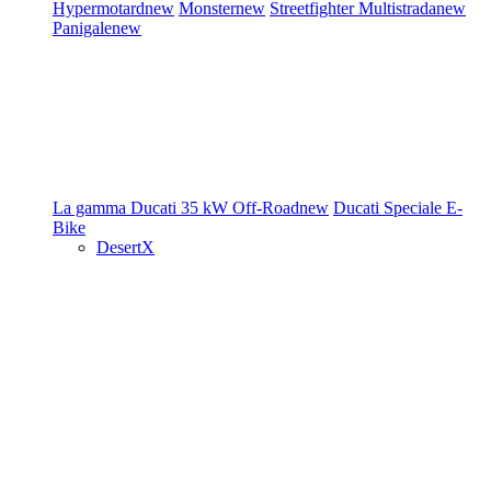
Hypermotard
new
Monster
new
Streetfighter
Multistrada
new
Panigale
new
La gamma Ducati
35 kW
Off-Road
new
Ducati Speciale
E-
Bike
DesertX