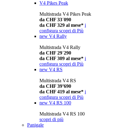
V4 Pikes Peak
Multistrada V4 Pikes Peak
da CHF 33´090
da CHF 329 al mese*
i
configura
scopri di Più
new
V4 Rally
Multistrada V4 Rally
da CHF 29´290
da CHF 309 al mese*
i
configura
scopri di Più
new
V4 RS
Multistrada V4 RS
da CHF 39’690
da CHF 419 al mese*
i
configura
scopri di Più
new
V4 RS 100
Multistrada V4 RS 100
scopri di più
Panigale