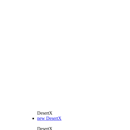
DesertX
new
DesertX
DesertX