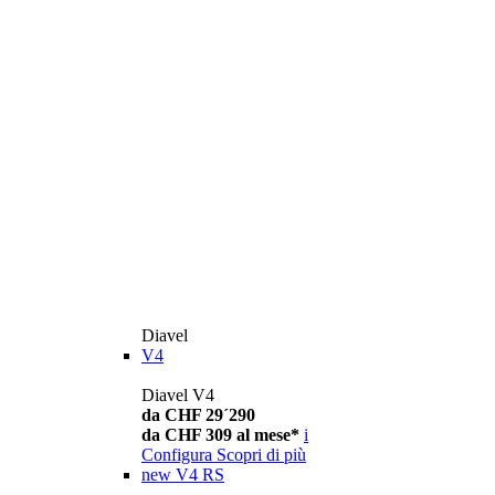
Diavel
V4
Diavel V4
da CHF 29´290
da CHF 309 al mese*
i
Configura
Scopri di più
new
V4 RS