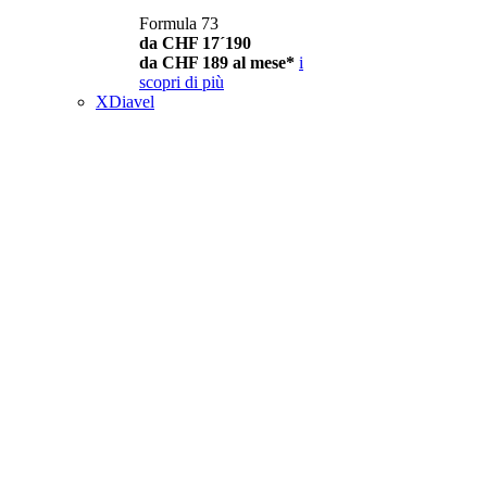
Formula 73
da CHF 17´190
da CHF 189 al mese*
i
scopri di più
XDiavel