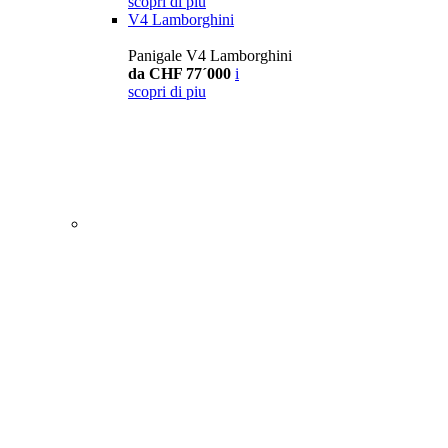
scopri di piu
V4 Lamborghini
Panigale V4 Lamborghini
da CHF 77´000
i
scopri di piu