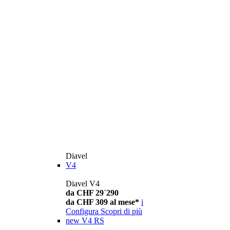
Diavel
V4
Diavel V4
da CHF 29´290
da CHF 309 al mese*
i
Configura
Scopri di più
new
V4 RS