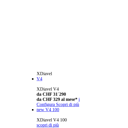
XDiavel
V4
XDiavel V4
da CHF 31´290
da CHF 329 al mese*
i
Configura
Scopri di più
new
V4 100
XDiavel V4 100
scopri di più