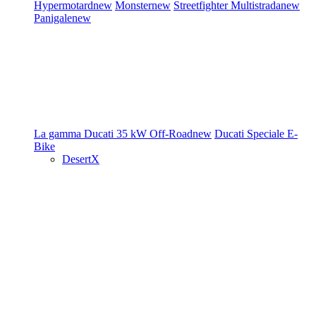
Hypermotard
new
Monster
new
Streetfighter
Multistrada
new
Panigale
new
La gamma Ducati
35 kW
Off-Road
new
Ducati Speciale
E-
Bike
DesertX