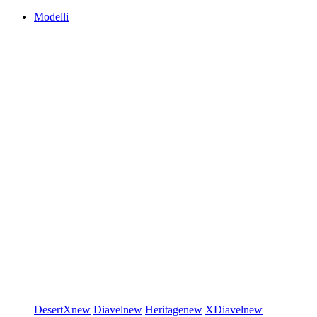
Modelli
DesertX
new
Diavel
new
Heritage
new
XDiavel
new