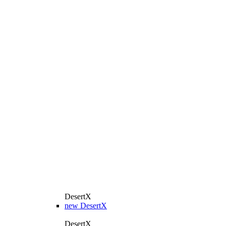
DesertX
new
DesertX
DesertX