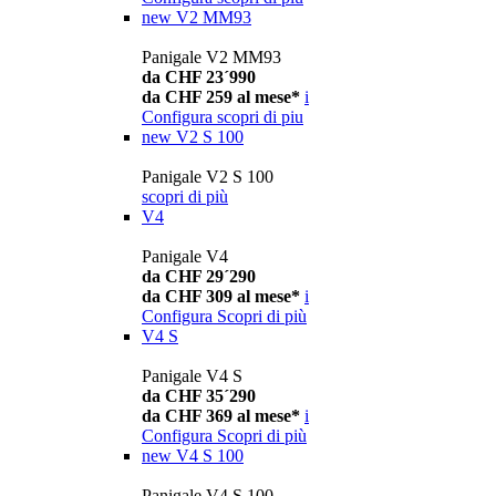
new
V2 MM93
Panigale V2 MM93
da CHF 23´990
da CHF 259 al mese*
i
Configura
scopri di piu
new
V2 S 100
Panigale V2 S 100
scopri di più
V4
Panigale V4
da CHF 29´290
da CHF 309 al mese*
i
Configura
Scopri di più
V4 S
Panigale V4 S
da CHF 35´290
da CHF 369 al mese*
i
Configura
Scopri di più
new
V4 S 100
Panigale V4 S 100