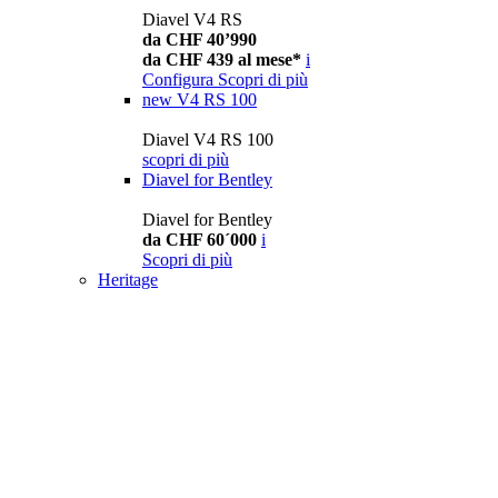
Diavel V4 RS
da CHF 40’990
da CHF 439 al mese*
i
Configura
Scopri di più
new
V4 RS 100
Diavel V4 RS 100
scopri di più
Diavel for Bentley
Diavel for Bentley
da CHF 60´000
i
Scopri di più
Heritage