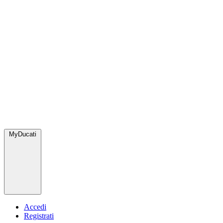
MyDucati
Accedi
Registrati