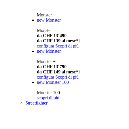
Monster
new
Monster
Monster
da CHF 13´490
da CHF 139 al mese*
i
configura
Scopri di più
new
Monster +
Monster +
da CHF 13´790
da CHF 149 al mese*
i
configura
Scopri di più
new
Monster 100
Monster 100
scopri di più
Streetfighter