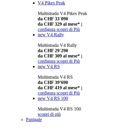
V4 Pikes Peak
Multistrada V4 Pikes Peak
da CHF 33´090
da CHF 329 al mese*
i
configura
scopri di Più
new
V4 Rally
Multistrada V4 Rally
da CHF 29´290
da CHF 309 al mese*
i
configura
scopri di Più
new
V4 RS
Multistrada V4 RS
da CHF 39’690
da CHF 419 al mese*
i
configura
scopri di Più
new
V4 RS 100
Multistrada V4 RS 100
scopri di più
Panigale