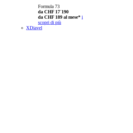
Formula 73
da CHF 17´190
da CHF 189 al mese*
i
scopri di più
XDiavel