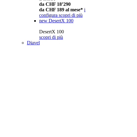
da CHF 18’290
da CHF 189 al mese*
i
configura
scopri di più
new
DesertX 100
DesertX 100
scopri di più
Diavel