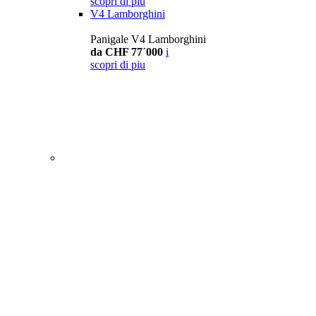
scopri di piu
V4 Lamborghini
Panigale V4 Lamborghini
da CHF 77´000
i
scopri di piu