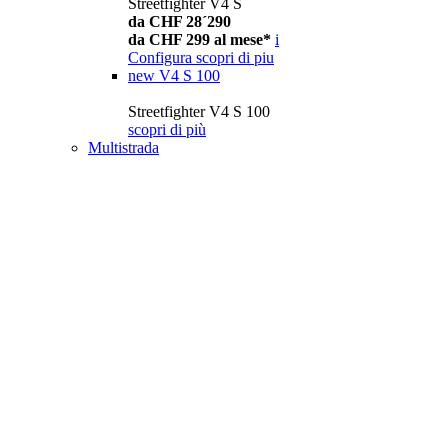
Streetfighter V4 S
da CHF 28´290
da CHF 299 al mese*
i
Configura
scopri di piu
new
V4 S 100
Streetfighter V4 S 100
scopri di più
Multistrada