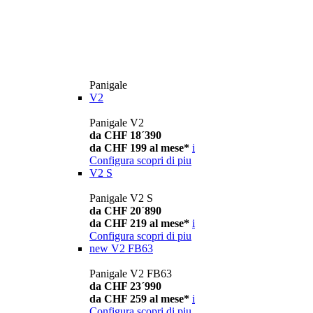
Panigale
V2
Panigale V2
da CHF 18´390
da CHF 199 al mese*
i
Configura
scopri di piu
V2 S
Panigale V2 S
da CHF 20´890
da CHF 219 al mese*
i
Configura
scopri di piu
new
V2 FB63
Panigale V2 FB63
da CHF 23´990
da CHF 259 al mese*
i
Configura
scopri di piu