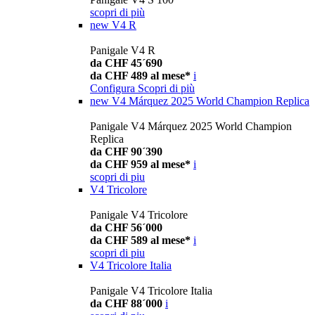
scopri di più
new
V4 R
Panigale V4 R
da CHF 45´690
da CHF 489 al mese*
i
Configura
Scopri di più
new
V4 Márquez 2025 World Champion Replica
Panigale V4 Márquez 2025 World Champion
Replica
da CHF 90´390
da CHF 959 al mese*
i
scopri di piu
V4 Tricolore
Panigale V4 Tricolore
da CHF 56´000
da CHF 589 al mese*
i
scopri di piu
V4 Tricolore Italia
Panigale V4 Tricolore Italia
da CHF 88´000
i