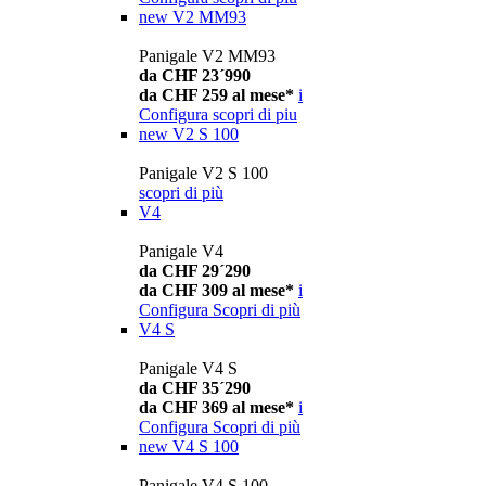
new
V2 MM93
Panigale V2 MM93
da CHF 23´990
da CHF 259 al mese*
i
Configura
scopri di piu
new
V2 S 100
Panigale V2 S 100
scopri di più
V4
Panigale V4
da CHF 29´290
da CHF 309 al mese*
i
Configura
Scopri di più
V4 S
Panigale V4 S
da CHF 35´290
da CHF 369 al mese*
i
Configura
Scopri di più
new
V4 S 100
Panigale V4 S 100