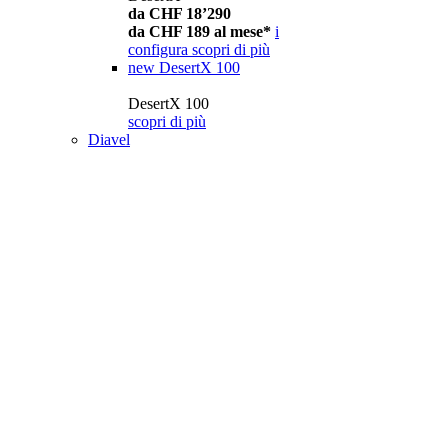
da CHF 18’290
da CHF 189 al mese*
i
configura
scopri di più
new
DesertX 100
DesertX 100
scopri di più
Diavel