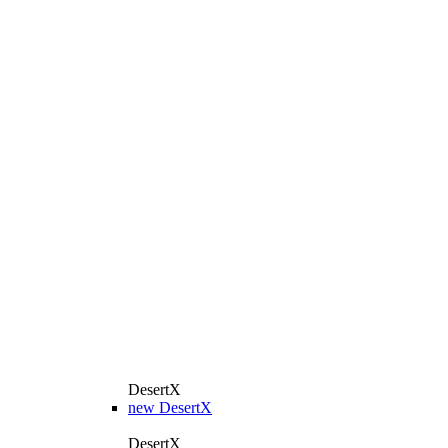
DesertX
new
DesertX
DesertX