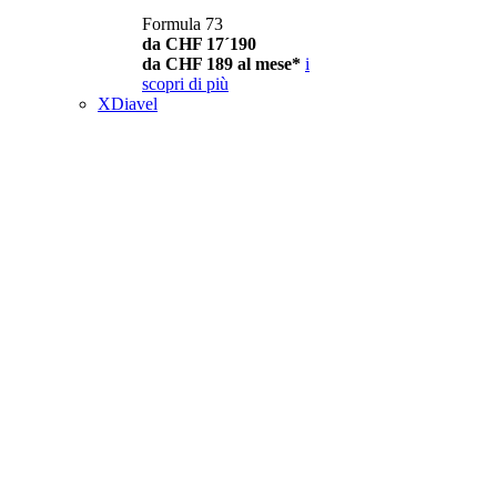
Formula 73
da CHF 17´190
da CHF 189 al mese*
i
scopri di più
XDiavel