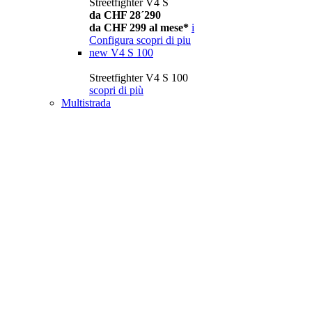
Streetfighter V4 S
da CHF 28´290
da CHF 299 al mese*
i
Configura
scopri di piu
new
V4 S 100
Streetfighter V4 S 100
scopri di più
Multistrada