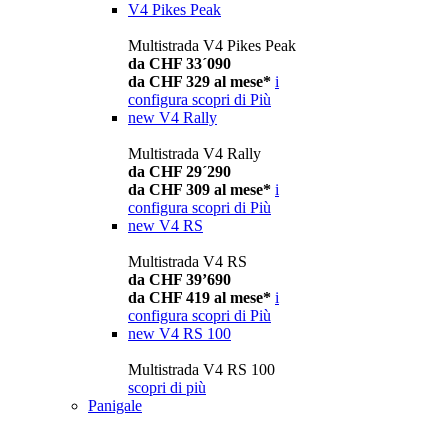
V4 Pikes Peak
Multistrada V4 Pikes Peak
da CHF 33´090
da CHF 329 al mese*
i
configura
scopri di Più
new
V4 Rally
Multistrada V4 Rally
da CHF 29´290
da CHF 309 al mese*
i
configura
scopri di Più
new
V4 RS
Multistrada V4 RS
da CHF 39’690
da CHF 419 al mese*
i
configura
scopri di Più
new
V4 RS 100
Multistrada V4 RS 100
scopri di più
Panigale