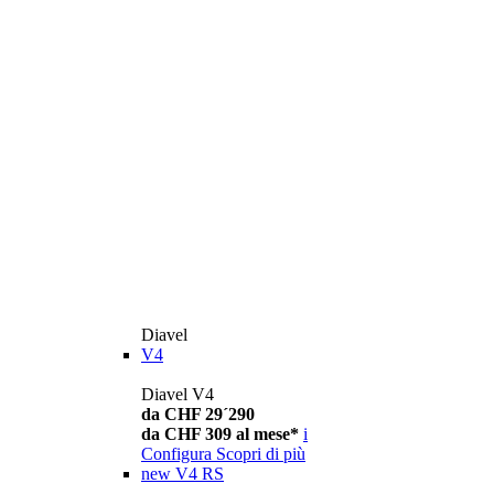
Diavel
V4
Diavel V4
da CHF 29´290
da CHF 309 al mese*
i
Configura
Scopri di più
new
V4 RS