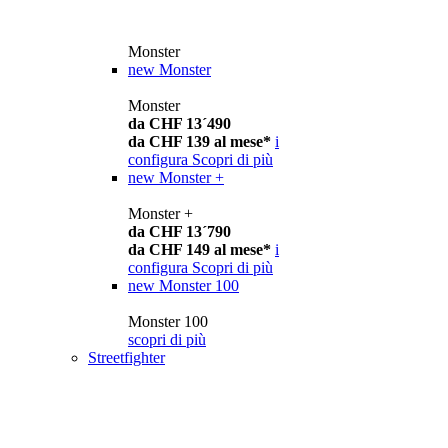
Monster
new
Monster
Monster
da CHF 13´490
da CHF 139 al mese*
i
configura
Scopri di più
new
Monster +
Monster +
da CHF 13´790
da CHF 149 al mese*
i
configura
Scopri di più
new
Monster 100
Monster 100
scopri di più
Streetfighter