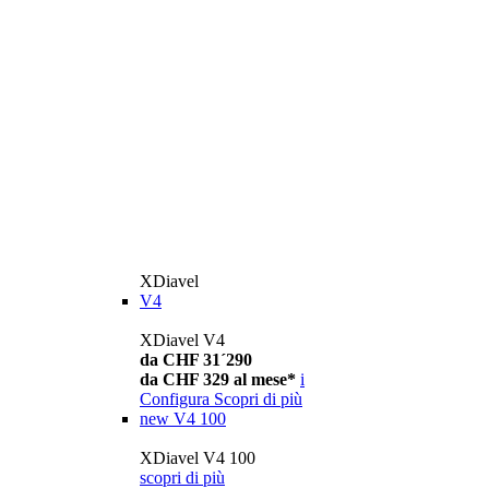
XDiavel
V4
XDiavel V4
da CHF 31´290
da CHF 329 al mese*
i
Configura
Scopri di più
new
V4 100
XDiavel V4 100
scopri di più