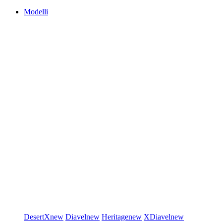
Modelli
DesertX
new
Diavel
new
Heritage
new
XDiavel
new