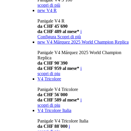
scopri di più
new
V4 R
Panigale V4 R
da CHF 45´690
da CHF 489 al mese*
i
Configura
Scopri di più
new
V4 Márquez 2025 World Champion Replica
Panigale V4 Márquez 2025 World Champion
Replica
da CHF 90´390
da CHF 959 al mese*
i
scopri di piu
V4 Tricolore
Panigale V4 Tricolore
da CHF 56´000
da CHF 589 al mese*
i
scopri di piu
V4 Tricolore Italia
Panigale V4 Tricolore Italia
da CHF 88´000
i