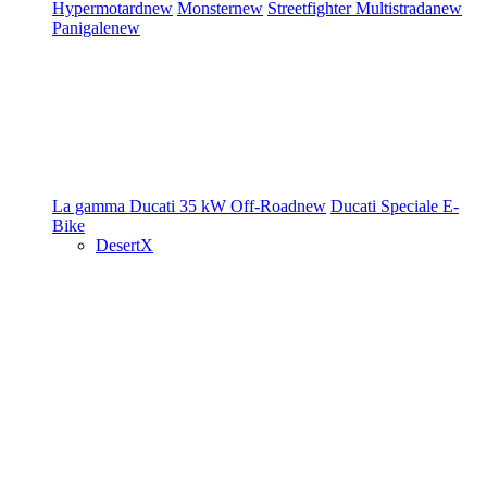
Hypermotard
new
Monster
new
Streetfighter
Multistrada
new
Panigale
new
La gamma Ducati
35 kW
Off-Road
new
Ducati Speciale
E-
Bike
DesertX