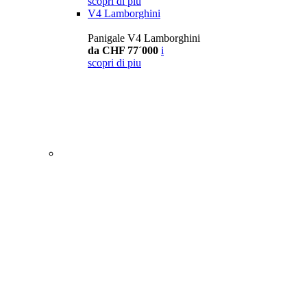
scopri di piu
V4 Lamborghini
Panigale V4 Lamborghini
da CHF 77´000
i
scopri di piu