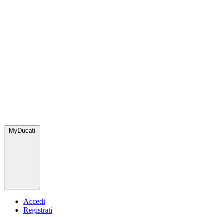
MyDucati
Accedi
Registrati