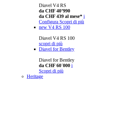
Diavel V4 RS
da CHF 40’990
da CHF 439 al mese*
i
Configura
Scopri di più
new
V4 RS 100
Diavel V4 RS 100
scopri di più
Diavel for Bentley
Diavel for Bentley
da CHF 60´000
i
Scopri di più
Heritage