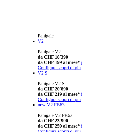
Panigale
V2
Panigale V2
da CHF 18´390
da CHF 199 al mese*
i
Configura
scopri di piu
V2 S
Panigale V2 S
da CHF 20´890
da CHF 219 al mese*
i
Configura
scopri di piu
new
V2 FB63
Panigale V2 FB63
da CHF 23´990
da CHF 259 al mese*
i
Configura
scopri di piu