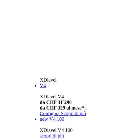
XDiavel
V4
XDiavel V4
da CHF 31´290
da CHF 329 al mese*
i
Configura
Scopri di più
new
V4 100
XDiavel V4 100
scopri di più