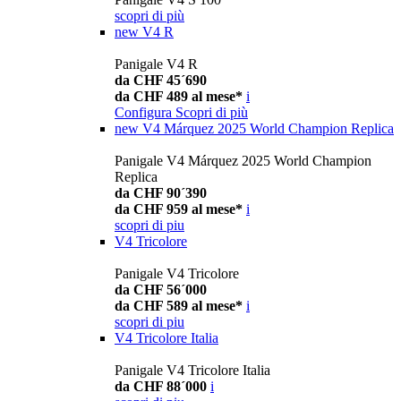
scopri di più
new
V4 R
Panigale V4 R
da CHF 45´690
da CHF 489 al mese*
i
Configura
Scopri di più
new
V4 Márquez 2025 World Champion Replica
Panigale V4 Márquez 2025 World Champion
Replica
da CHF 90´390
da CHF 959 al mese*
i
scopri di piu
V4 Tricolore
Panigale V4 Tricolore
da CHF 56´000
da CHF 589 al mese*
i
scopri di piu
V4 Tricolore Italia
Panigale V4 Tricolore Italia
da CHF 88´000
i