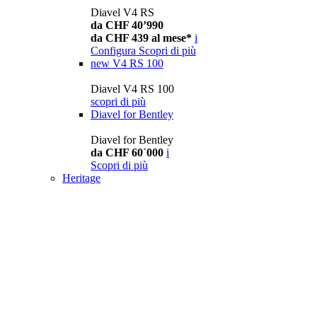
Diavel V4 RS
da CHF 40’990
da CHF 439 al mese*
i
Configura
Scopri di più
new
V4 RS 100
Diavel V4 RS 100
scopri di più
Diavel for Bentley
Diavel for Bentley
da CHF 60´000
i
Scopri di più
Heritage