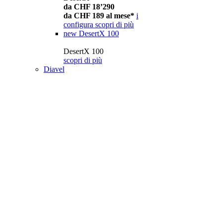
da CHF 18’290
da CHF 189 al mese*
i
configura
scopri di più
new
DesertX 100
DesertX 100
scopri di più
Diavel