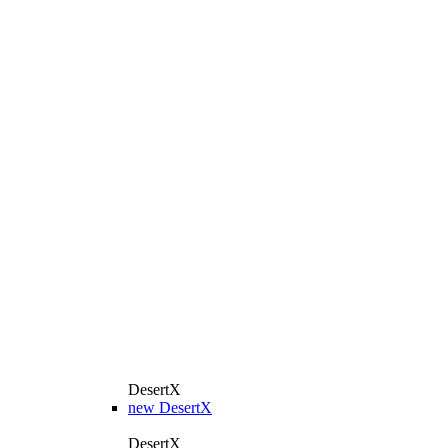
DesertX
new
DesertX
DesertX