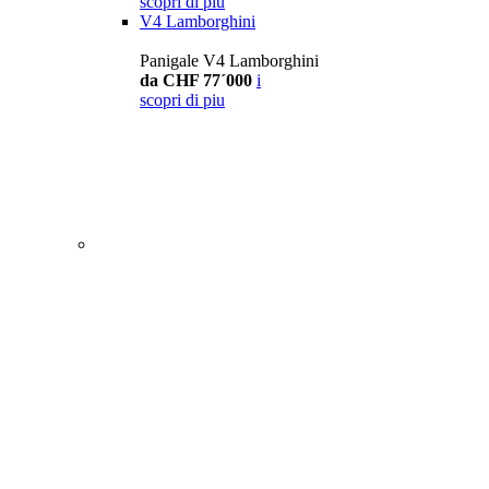
scopri di piu
V4 Lamborghini
Panigale V4 Lamborghini
da CHF 77´000
i
scopri di piu