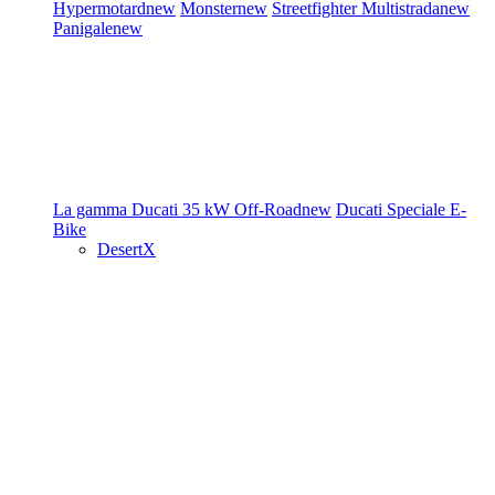
Hypermotard
new
Monster
new
Streetfighter
Multistrada
new
Panigale
new
La gamma Ducati
35 kW
Off-Road
new
Ducati Speciale
E-
Bike
DesertX