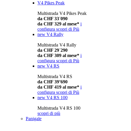
V4 Pikes Peak
Multistrada V4 Pikes Peak
da CHF 33´090
da CHF 329 al mese*
i
configura
scopri di Più
new
V4 Rally
Multistrada V4 Rally
da CHF 29´290
da CHF 309 al mese*
i
configura
scopri di Più
new
V4 RS
Multistrada V4 RS
da CHF 39’690
da CHF 419 al mese*
i
configura
scopri di Più
new
V4 RS 100
Multistrada V4 RS 100
scopri di più
Panigale