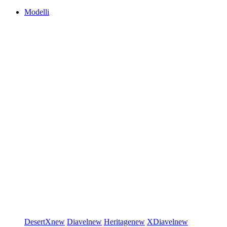
Modelli
DesertX
new
Diavel
new
Heritage
new
XDiavel
new