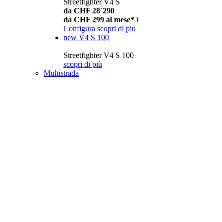
Streetfighter V4 S
da CHF 28´290
da CHF 299 al mese*
i
Configura
scopri di piu
new
V4 S 100
Streetfighter V4 S 100
scopri di più
Multistrada