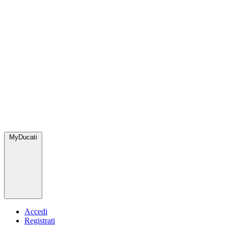
MyDucati
Accedi
Registrati