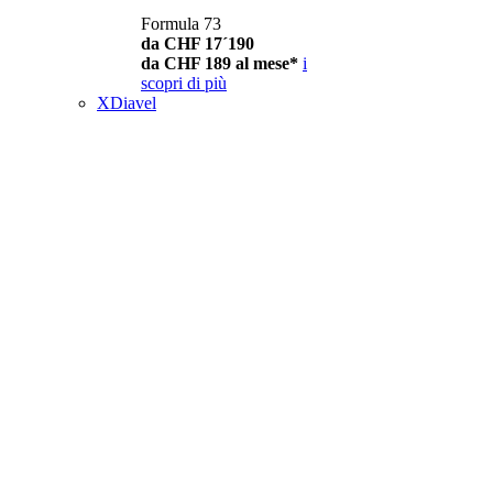
Formula 73
da CHF 17´190
da CHF 189 al mese*
i
scopri di più
XDiavel