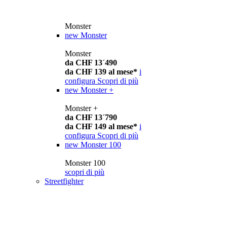
Monster
new
Monster
Monster
da CHF 13´490
da CHF 139 al mese*
i
configura
Scopri di più
new
Monster +
Monster +
da CHF 13´790
da CHF 149 al mese*
i
configura
Scopri di più
new
Monster 100
Monster 100
scopri di più
Streetfighter