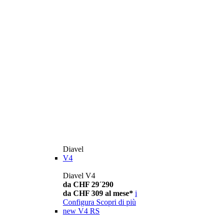
Diavel
V4
Diavel V4
da CHF 29´290
da CHF 309 al mese*
i
Configura
Scopri di più
new
V4 RS