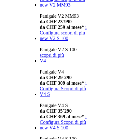
new
V2 MM93
Panigale V2 MM93
da CHF 23´990
da CHF 259 al mese*
i
Configura
scopri di piu
new
V2 S 100
Panigale V2 S 100
scopri di più
V4
Panigale V4
da CHF 29´290
da CHF 309 al mese*
i
Configura
Scopri di più
V4 S
Panigale V4 S
da CHF 35´290
da CHF 369 al mese*
i
Configura
Scopri di più
new
V4 S 100
Panigale V4 S 100