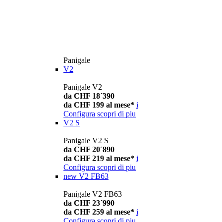
Panigale
V2
Panigale V2
da CHF 18´390
da CHF 199 al mese*
i
Configura
scopri di piu
V2 S
Panigale V2 S
da CHF 20´890
da CHF 219 al mese*
i
Configura
scopri di piu
new
V2 FB63
Panigale V2 FB63
da CHF 23´990
da CHF 259 al mese*
i
Configura
scopri di piu