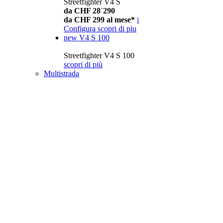
Streetfighter V4 S
da CHF 28´290
da CHF 299 al mese*
i
Configura
scopri di piu
new
V4 S 100
Streetfighter V4 S 100
scopri di più
Multistrada