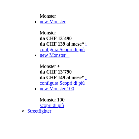
Monster
new
Monster
Monster
da CHF 13´490
da CHF 139 al mese*
i
configura
Scopri di più
new
Monster +
Monster +
da CHF 13´790
da CHF 149 al mese*
i
configura
Scopri di più
new
Monster 100
Monster 100
scopri di più
Streetfighter