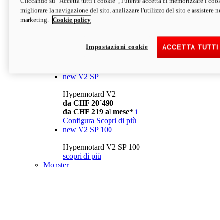
Cliccando su “Accetta tutti i cookie”, l'utente accetta di memorizzare i cook
da CHF 13´990
i
migliorare la navigazione del sito, analizzare l'utilizzo del sito e assistere ne
Configura
Scopri di più
marketing.
Cookie policy
new
V2
Hypermotard V2
Impostazioni cookie
ACCETTA TUTTI
da CHF 15´990
da CHF 169 al mese*
i
Configura
Scopri di più
new
V2 SP
Hypermotard V2
da CHF 20´490
da CHF 219 al mese*
i
Configura
Scopri di più
new
V2 SP 100
Hypermotard V2 SP 100
scopri di più
Monster