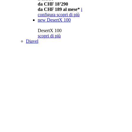
da CHF 18’290
da CHF 189 al mese*
i
configura
scopri di più
new
DesertX 100
DesertX 100
scopri di più
Diavel