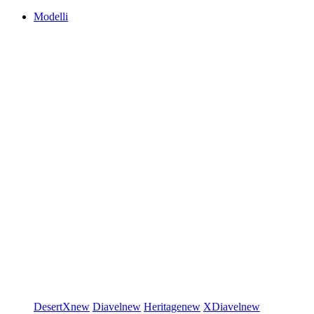
Modelli
DesertX
new
Diavel
new
Heritage
new
XDiavel
new