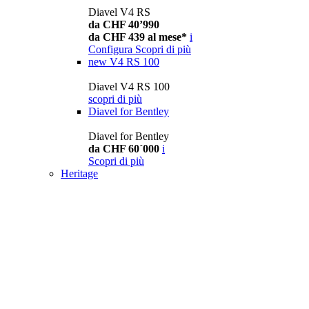
Diavel V4 RS
da CHF 40’990
da CHF 439 al mese*
i
Configura
Scopri di più
new
V4 RS 100
Diavel V4 RS 100
scopri di più
Diavel for Bentley
Diavel for Bentley
da CHF 60´000
i
Scopri di più
Heritage