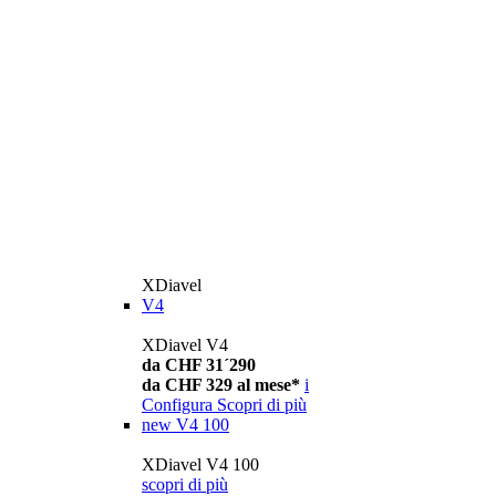
XDiavel
V4
XDiavel V4
da CHF 31´290
da CHF 329 al mese*
i
Configura
Scopri di più
new
V4 100
XDiavel V4 100
scopri di più