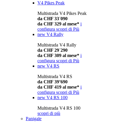
V4 Pikes Peak
Multistrada V4 Pikes Peak
da CHF 33´090
da CHF 329 al mese*
i
configura
scopri di Più
new
V4 Rally
Multistrada V4 Rally
da CHF 29´290
da CHF 309 al mese*
i
configura
scopri di Più
new
V4 RS
Multistrada V4 RS
da CHF 39’690
da CHF 419 al mese*
i
configura
scopri di Più
new
V4 RS 100
Multistrada V4 RS 100
scopri di più
Panigale