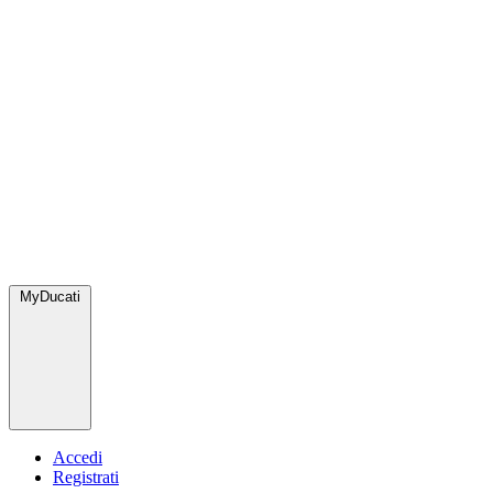
MyDucati
Accedi
Registrati