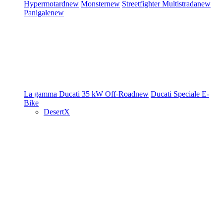
Hypermotard
new
Monster
new
Streetfighter
Multistrada
new
Panigale
new
La gamma Ducati
35 kW
Off-Road
new
Ducati Speciale
E-
Bike
DesertX