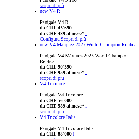
scopri di più
new
V4 R
Panigale V4 R
da CHF 45´690
da CHF 489 al mese*
i
Configura
Scopri di più
new
V4 Márquez 2025 World Champion Replica
Panigale V4 Márquez 2025 World Champion
Replica
da CHF 90´390
da CHF 959 al mese*
i
scopri di piu
V4 Tricolore
Panigale V4 Tricolore
da CHF 56´000
da CHF 589 al mese*
i
scopri di piu
V4 Tricolore Italia
Panigale V4 Tricolore Italia
da CHF 88´000
i