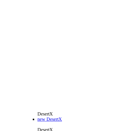
DesertX
new
DesertX
DesertX