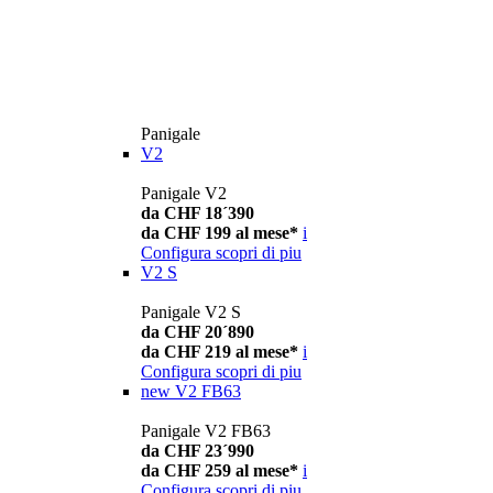
Panigale
V2
Panigale V2
da CHF 18´390
da CHF 199 al mese*
i
Configura
scopri di piu
V2 S
Panigale V2 S
da CHF 20´890
da CHF 219 al mese*
i
Configura
scopri di piu
new
V2 FB63
Panigale V2 FB63
da CHF 23´990
da CHF 259 al mese*
i
Configura
scopri di piu