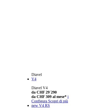
Diavel
V4
Diavel V4
da CHF 29´290
da CHF 309 al mese*
i
Configura
Scopri di più
new
V4 RS