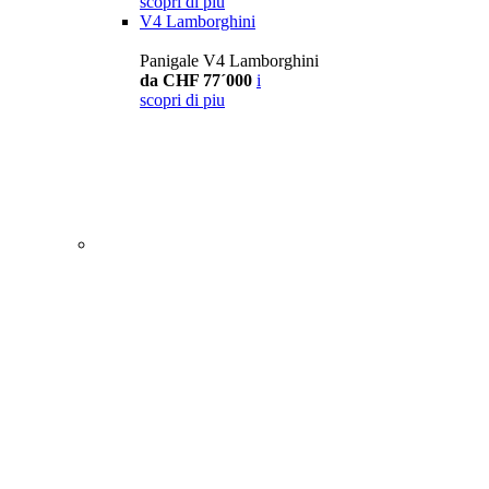
scopri di piu
V4 Lamborghini
Panigale V4 Lamborghini
da CHF 77´000
i
scopri di piu