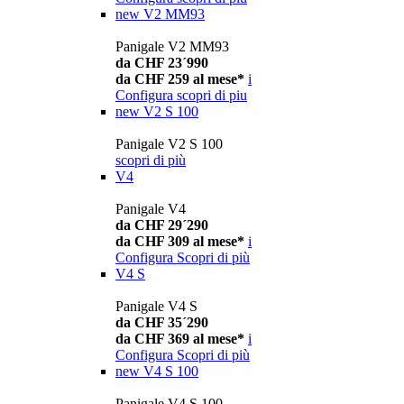
new
V2 MM93
Panigale V2 MM93
da CHF 23´990
da CHF 259 al mese*
i
Configura
scopri di piu
new
V2 S 100
Panigale V2 S 100
scopri di più
V4
Panigale V4
da CHF 29´290
da CHF 309 al mese*
i
Configura
Scopri di più
V4 S
Panigale V4 S
da CHF 35´290
da CHF 369 al mese*
i
Configura
Scopri di più
new
V4 S 100
Panigale V4 S 100