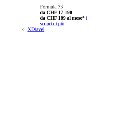
Formula 73
da CHF 17´190
da CHF 189 al mese*
i
scopri di più
XDiavel