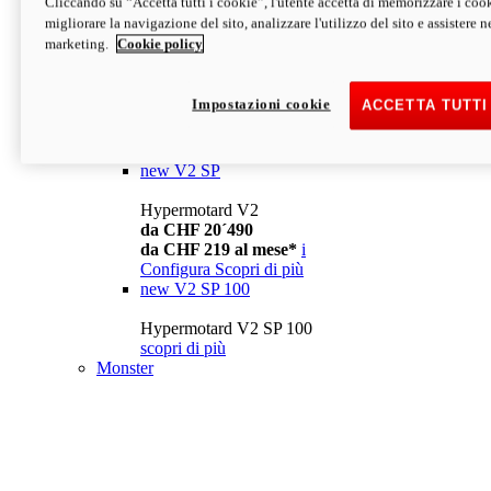
Cliccando su “Accetta tutti i cookie”, l'utente accetta di memorizzare i cook
da CHF 13´990
i
migliorare la navigazione del sito, analizzare l'utilizzo del sito e assistere ne
Configura
Scopri di più
marketing.
Cookie policy
new
V2
Hypermotard V2
Impostazioni cookie
ACCETTA TUTTI
da CHF 15´990
da CHF 169 al mese*
i
Configura
Scopri di più
new
V2 SP
Hypermotard V2
da CHF 20´490
da CHF 219 al mese*
i
Configura
Scopri di più
new
V2 SP 100
Hypermotard V2 SP 100
scopri di più
Monster