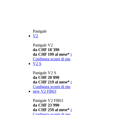
Panigale
V2
Panigale V2
da CHF 18´390
da CHF 199 al mese*
i
Configura
scopri di piu
V2 S
Panigale V2 S
da CHF 20´890
da CHF 219 al mese*
i
Configura
scopri di piu
new
V2 FB63
Panigale V2 FB63
da CHF 23´990
da CHF 259 al mese*
i
Configura
scopri di piu