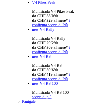
V4 Pikes Peak
Multistrada V4 Pikes Peak
da CHF 33´090
da CHF 329 al mese*
i
configura
scopri di Più
new
V4 Rally
Multistrada V4 Rally
da CHF 29´290
da CHF 309 al mese*
i
configura
scopri di Più
new
V4 RS
Multistrada V4 RS
da CHF 39’690
da CHF 419 al mese*
i
configura
scopri di Più
new
V4 RS 100
Multistrada V4 RS 100
scopri di più
Panigale