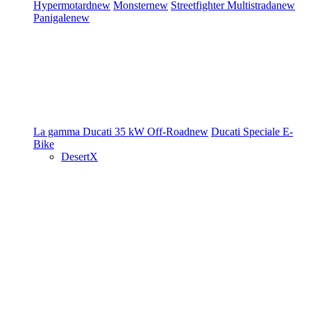
Hypermotard
new
Monster
new
Streetfighter
Multistrada
new
Panigale
new
La gamma Ducati
35 kW
Off-Road
new
Ducati Speciale
E-
Bike
DesertX