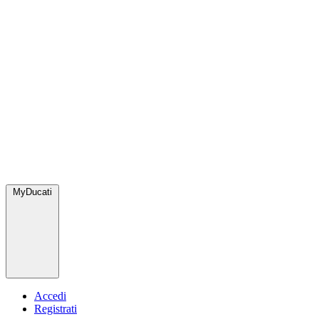
MyDucati
Accedi
Registrati