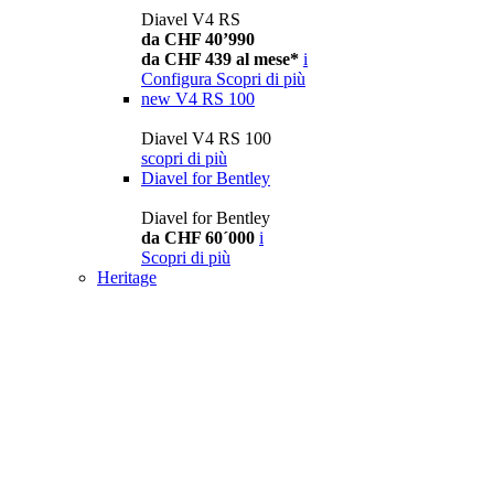
Diavel V4 RS
da CHF 40’990
da CHF 439 al mese*
i
Configura
Scopri di più
new
V4 RS 100
Diavel V4 RS 100
scopri di più
Diavel for Bentley
Diavel for Bentley
da CHF 60´000
i
Scopri di più
Heritage