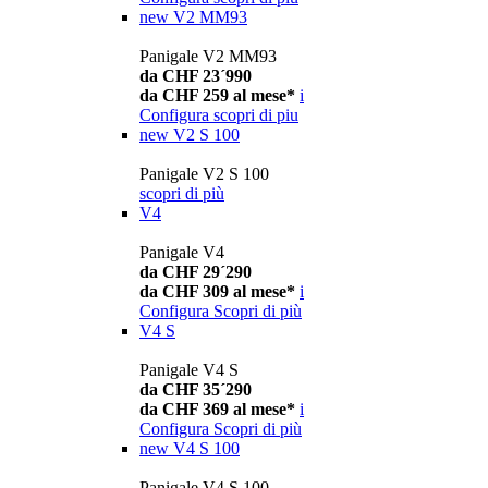
new
V2 MM93
Panigale V2 MM93
da CHF 23´990
da CHF 259 al mese*
i
Configura
scopri di piu
new
V2 S 100
Panigale V2 S 100
scopri di più
V4
Panigale V4
da CHF 29´290
da CHF 309 al mese*
i
Configura
Scopri di più
V4 S
Panigale V4 S
da CHF 35´290
da CHF 369 al mese*
i
Configura
Scopri di più
new
V4 S 100
Panigale V4 S 100