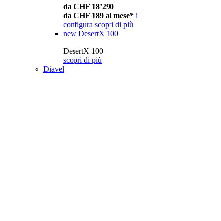
da CHF 18’290
da CHF 189 al mese*
i
configura
scopri di più
new
DesertX 100
DesertX 100
scopri di più
Diavel