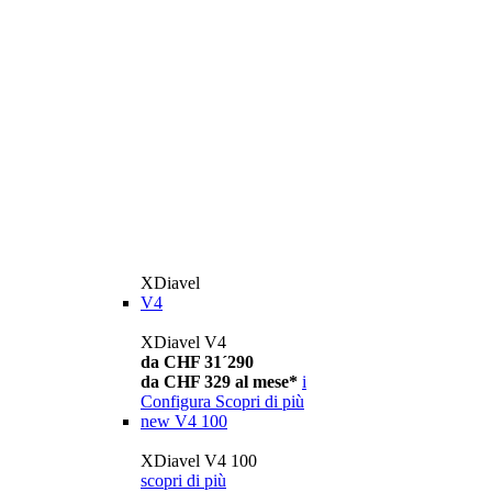
XDiavel
V4
XDiavel V4
da CHF 31´290
da CHF 329 al mese*
i
Configura
Scopri di più
new
V4 100
XDiavel V4 100
scopri di più