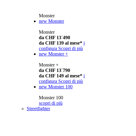
Monster
new
Monster
Monster
da CHF 13´490
da CHF 139 al mese*
i
configura
Scopri di più
new
Monster +
Monster +
da CHF 13´790
da CHF 149 al mese*
i
configura
Scopri di più
new
Monster 100
Monster 100
scopri di più
Streetfighter