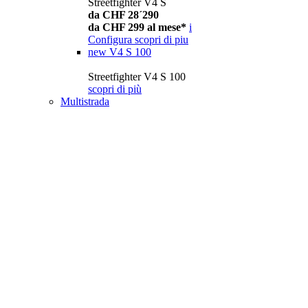
Streetfighter V4 S
da CHF 28´290
da CHF 299 al mese*
i
Configura
scopri di piu
new
V4 S 100
Streetfighter V4 S 100
scopri di più
Multistrada