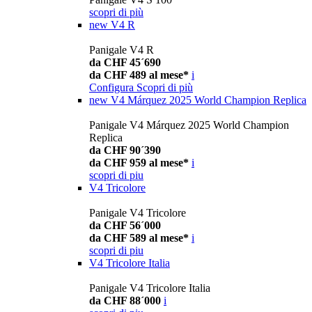
scopri di più
new
V4 R
Panigale V4 R
da CHF 45´690
da CHF 489 al mese*
i
Configura
Scopri di più
new
V4 Márquez 2025 World Champion Replica
Panigale V4 Márquez 2025 World Champion
Replica
da CHF 90´390
da CHF 959 al mese*
i
scopri di piu
V4 Tricolore
Panigale V4 Tricolore
da CHF 56´000
da CHF 589 al mese*
i
scopri di piu
V4 Tricolore Italia
Panigale V4 Tricolore Italia
da CHF 88´000
i