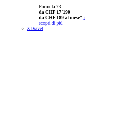
Formula 73
da CHF 17´190
da CHF 189 al mese*
i
scopri di più
XDiavel