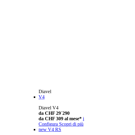
Diavel
V4
Diavel V4
da CHF 29´290
da CHF 309 al mese*
i
Configura
Scopri di più
new
V4 RS