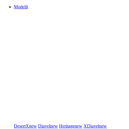
Modelli
DesertX
new
Diavel
new
Heritage
new
XDiavel
new