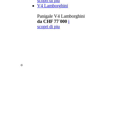
scopri di piu
V4 Lamborghini
Panigale V4 Lamborghini
da CHF 77´000
i
scopri di piu