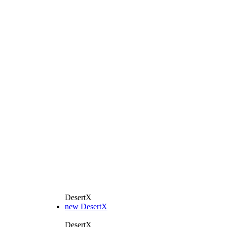
DesertX
new
DesertX
DesertX