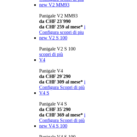
new
V2 MM93
Panigale V2 MM93
da CHF 23´990
da CHF 259 al mese*
i
Configura
scopri di piu
new
V2 S 100
Panigale V2 S 100
scopri di più
V4
Panigale V4
da CHF 29´290
da CHF 309 al mese*
i
Configura
Scopri di più
V4 S
Panigale V4 S
da CHF 35´290
da CHF 369 al mese*
i
Configura
Scopri di più
new
V4 S 100
Panigale V4 S 100