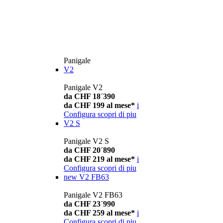
Panigale
V2
Panigale V2
da CHF 18´390
da CHF 199 al mese*
i
Configura
scopri di piu
V2 S
Panigale V2 S
da CHF 20´890
da CHF 219 al mese*
i
Configura
scopri di piu
new
V2 FB63
Panigale V2 FB63
da CHF 23´990
da CHF 259 al mese*
i
Configura
scopri di piu