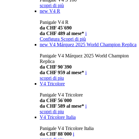
scopri di più
new
V4 R
Panigale V4 R
da CHF 45´690
da CHF 489 al mese*
i
Configura
Scopri di più
new
V4 Márquez 2025 World Champion Replica
Panigale V4 Márquez 2025 World Champion
Replica
da CHF 90´390
da CHF 959 al mese*
i
scopri di piu
V4 Tricolore
Panigale V4 Tricolore
da CHF 56´000
da CHF 589 al mese*
i
scopri di piu
V4 Tricolore Italia
Panigale V4 Tricolore Italia
da CHF 88´000
i