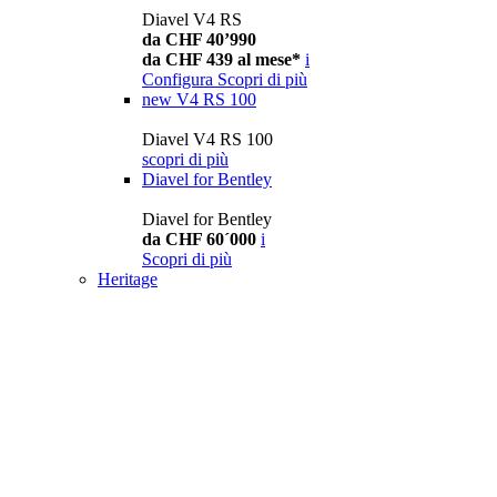
Diavel V4 RS
da CHF 40’990
da CHF 439 al mese*
i
Configura
Scopri di più
new
V4 RS 100
Diavel V4 RS 100
scopri di più
Diavel for Bentley
Diavel for Bentley
da CHF 60´000
i
Scopri di più
Heritage