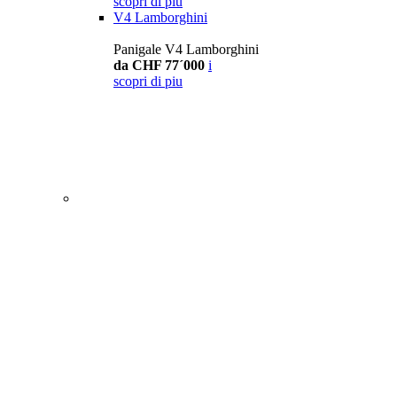
scopri di piu
V4 Lamborghini
Panigale V4 Lamborghini
da CHF 77´000
i
scopri di piu