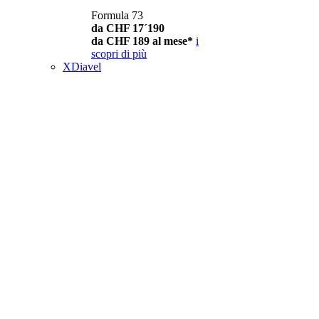
Formula 73
da CHF 17´190
da CHF 189 al mese*
i
scopri di più
XDiavel