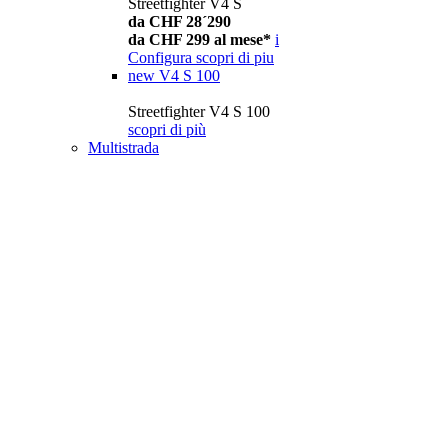
Streetfighter V4 S
da CHF 28´290
da CHF 299 al mese*
i
Configura
scopri di piu
new
V4 S 100
Streetfighter V4 S 100
scopri di più
Multistrada