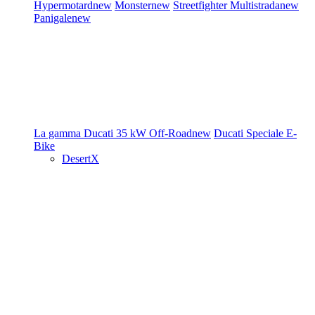
Hypermotard
new
Monster
new
Streetfighter
Multistrada
new
Panigale
new
La gamma Ducati
35 kW
Off-Road
new
Ducati Speciale
E-
Bike
DesertX