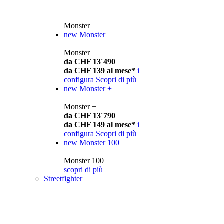
Monster
new
Monster
Monster
da CHF 13´490
da CHF 139 al mese*
i
configura
Scopri di più
new
Monster +
Monster +
da CHF 13´790
da CHF 149 al mese*
i
configura
Scopri di più
new
Monster 100
Monster 100
scopri di più
Streetfighter