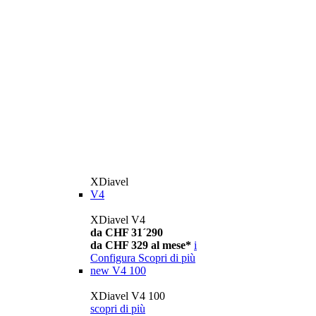
XDiavel
V4
XDiavel V4
da CHF 31´290
da CHF 329 al mese*
i
Configura
Scopri di più
new
V4 100
XDiavel V4 100
scopri di più