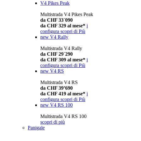
V4 Pikes Peak
Multistrada V4 Pikes Peak
da CHF 33´090
da CHF 329 al mese*
i
configura
scopri di Più
new
V4 Rally
Multistrada V4 Rally
da CHF 29´290
da CHF 309 al mese*
i
configura
scopri di Più
new
V4 RS
Multistrada V4 RS
da CHF 39’690
da CHF 419 al mese*
i
configura
scopri di Più
new
V4 RS 100
Multistrada V4 RS 100
scopri di più
Panigale