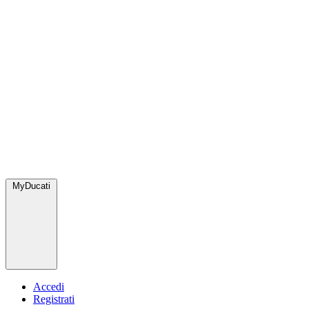
MyDucati
Accedi
Registrati