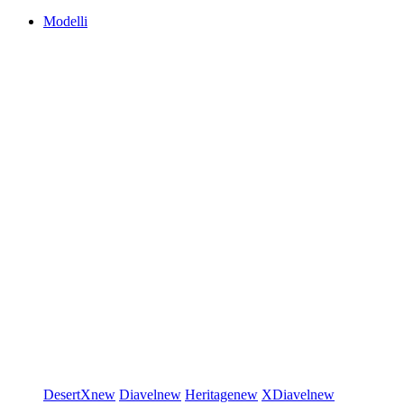
Modelli
DesertX
new
Diavel
new
Heritage
new
XDiavel
new