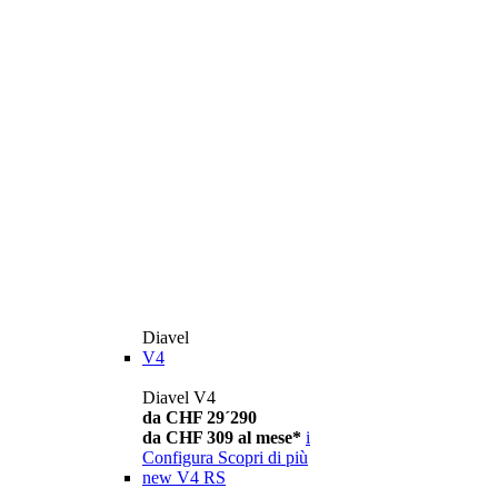
Diavel
V4
Diavel V4
da CHF 29´290
da CHF 309 al mese*
i
Configura
Scopri di più
new
V4 RS