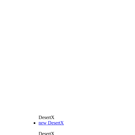
DesertX
new
DesertX
DesertX