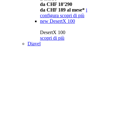
da CHF 18’290
da CHF 189 al mese*
i
configura
scopri di più
new
DesertX 100
DesertX 100
scopri di più
Diavel