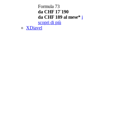
Formula 73
da CHF 17´190
da CHF 189 al mese*
i
scopri di più
XDiavel