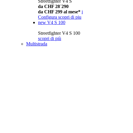
Streetfighter V4 S
da CHF 28´290
da CHF 299 al mese*
i
Configura
scopri di piu
new
V4 S 100
Streetfighter V4 S 100
scopri di più
Multistrada