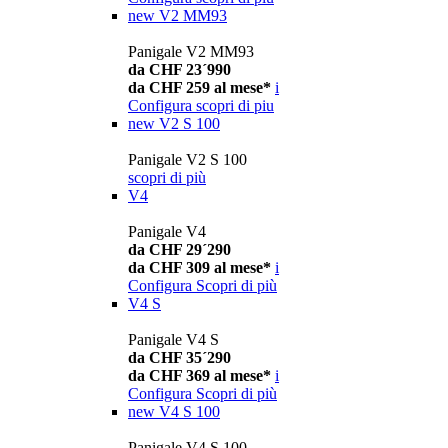
new
V2 MM93
Panigale V2 MM93
da CHF 23´990
da CHF 259 al mese*
i
Configura
scopri di piu
new
V2 S 100
Panigale V2 S 100
scopri di più
V4
Panigale V4
da CHF 29´290
da CHF 309 al mese*
i
Configura
Scopri di più
V4 S
Panigale V4 S
da CHF 35´290
da CHF 369 al mese*
i
Configura
Scopri di più
new
V4 S 100
Panigale V4 S 100