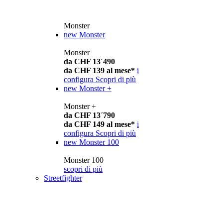
Monster
new
Monster
Monster
da CHF 13´490
da CHF 139 al mese*
i
configura
Scopri di più
new
Monster +
Monster +
da CHF 13´790
da CHF 149 al mese*
i
configura
Scopri di più
new
Monster 100
Monster 100
scopri di più
Streetfighter