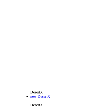
DesertX
new
DesertX
DesertX