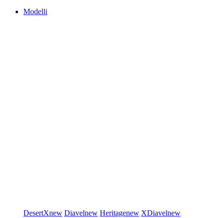
Modelli
DesertX
new
Diavel
new
Heritage
new
XDiavel
new