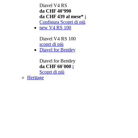
Diavel V4 RS
da CHF 40’990
da CHF 439 al mese*
i
Configura
Scopri di più
new
V4 RS 100
Diavel V4 RS 100
scopri di più
Diavel for Bentley
Diavel for Bentley
da CHF 60´000
i
Scopri di più
Heritage