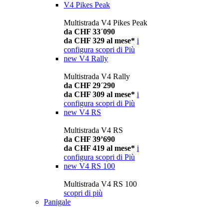
V4 Pikes Peak
Multistrada V4 Pikes Peak
da CHF 33´090
da CHF 329 al mese*
i
configura
scopri di Più
new
V4 Rally
Multistrada V4 Rally
da CHF 29´290
da CHF 309 al mese*
i
configura
scopri di Più
new
V4 RS
Multistrada V4 RS
da CHF 39’690
da CHF 419 al mese*
i
configura
scopri di Più
new
V4 RS 100
Multistrada V4 RS 100
scopri di più
Panigale