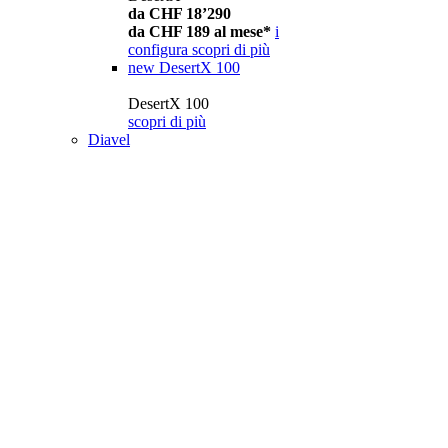
da CHF 18’290
da CHF 189 al mese*
i
configura
scopri di più
new
DesertX 100
DesertX 100
scopri di più
Diavel