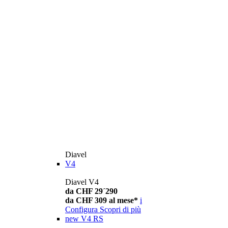
Diavel
V4
Diavel V4
da CHF 29´290
da CHF 309 al mese*
i
Configura
Scopri di più
new
V4 RS