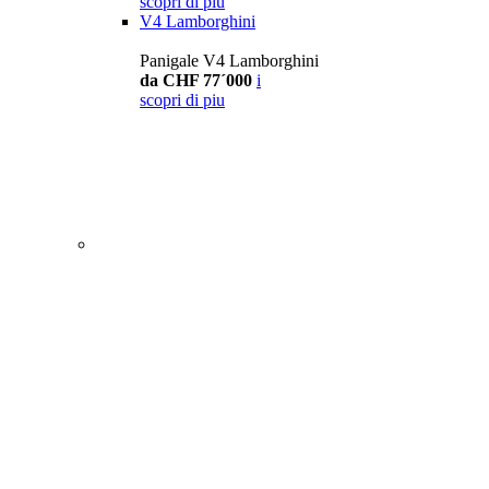
scopri di piu
V4 Lamborghini
Panigale V4 Lamborghini
da CHF 77´000
i
scopri di piu