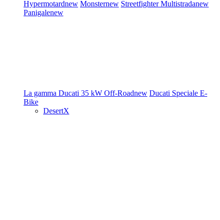
Hypermotard
new
Monster
new
Streetfighter
Multistrada
new
Panigale
new
La gamma Ducati
35 kW
Off-Road
new
Ducati Speciale
E-
Bike
DesertX