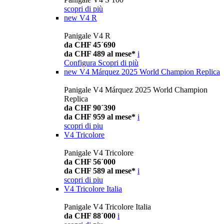
scopri di più
new
V4 R
Panigale V4 R
da CHF 45´690
da CHF 489 al mese*
i
Configura
Scopri di più
new
V4 Márquez 2025 World Champion Replica
Panigale V4 Márquez 2025 World Champion
Replica
da CHF 90´390
da CHF 959 al mese*
i
scopri di piu
V4 Tricolore
Panigale V4 Tricolore
da CHF 56´000
da CHF 589 al mese*
i
scopri di piu
V4 Tricolore Italia
Panigale V4 Tricolore Italia
da CHF 88´000
i