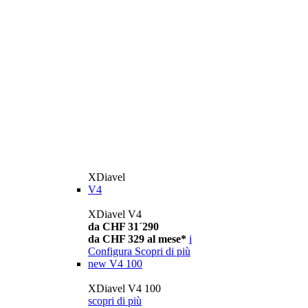
XDiavel
V4
XDiavel V4
da CHF 31´290
da CHF 329 al mese*
i
Configura
Scopri di più
new
V4 100
XDiavel V4 100
scopri di più