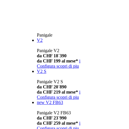
Panigale
V2
Panigale V2
da CHF 18´390
da CHF 199 al mese*
i
Configura
scopri di piu
V2 S
Panigale V2 S
da CHF 20´890
da CHF 219 al mese*
i
Configura
scopri di piu
new
V2 FB63
Panigale V2 FB63
da CHF 23´990
da CHF 259 al mese*
i
Configura
scopri di piu