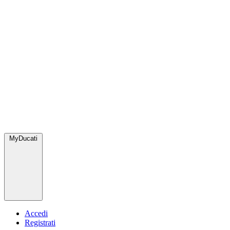
MyDucati
Accedi
Registrati