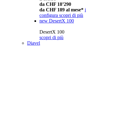
da CHF 18’290
da CHF 189 al mese*
i
configura
scopri di più
new
DesertX 100
DesertX 100
scopri di più
Diavel