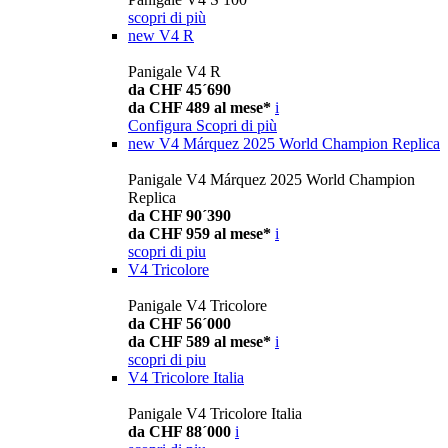
scopri di più
new
V4 R
Panigale V4 R
da CHF 45´690
da CHF 489 al mese*
i
Configura
Scopri di più
new
V4 Márquez 2025 World Champion Replica
Panigale V4 Márquez 2025 World Champion
Replica
da CHF 90´390
da CHF 959 al mese*
i
scopri di piu
V4 Tricolore
Panigale V4 Tricolore
da CHF 56´000
da CHF 589 al mese*
i
scopri di piu
V4 Tricolore Italia
Panigale V4 Tricolore Italia
da CHF 88´000
i