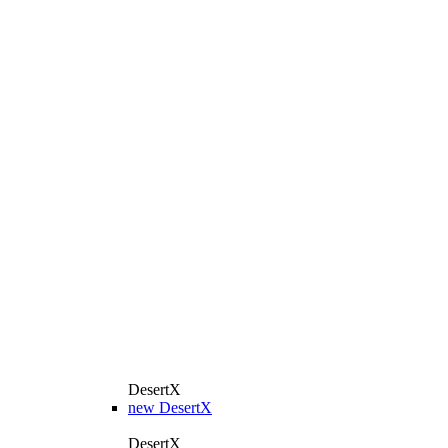
DesertX
new
DesertX
DesertX