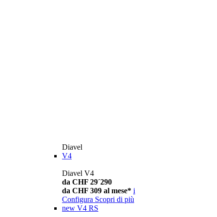
Diavel
V4
Diavel V4
da CHF 29´290
da CHF 309 al mese*
i
Configura
Scopri di più
new
V4 RS