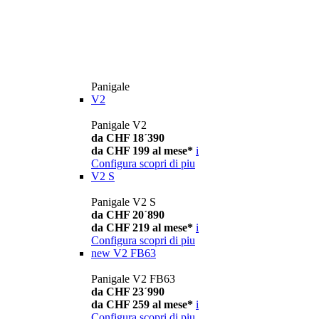
Panigale
V2
Panigale V2
da CHF 18´390
da CHF 199 al mese*
i
Configura
scopri di piu
V2 S
Panigale V2 S
da CHF 20´890
da CHF 219 al mese*
i
Configura
scopri di piu
new
V2 FB63
Panigale V2 FB63
da CHF 23´990
da CHF 259 al mese*
i
Configura
scopri di piu