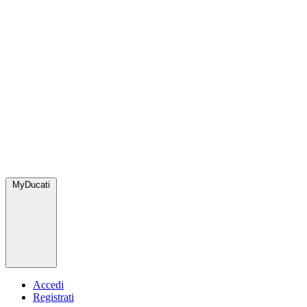
MyDucati
Accedi
Registrati