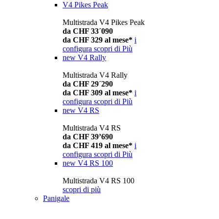
V4 Pikes Peak
Multistrada V4 Pikes Peak
da CHF 33´090
da CHF 329 al mese*
i
configura
scopri di Più
new
V4 Rally
Multistrada V4 Rally
da CHF 29´290
da CHF 309 al mese*
i
configura
scopri di Più
new
V4 RS
Multistrada V4 RS
da CHF 39’690
da CHF 419 al mese*
i
configura
scopri di Più
new
V4 RS 100
Multistrada V4 RS 100
scopri di più
Panigale