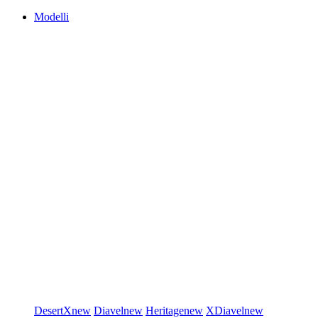
Modelli
DesertX
new
Diavel
new
Heritage
new
XDiavel
new