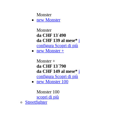
Monster
new
Monster
Monster
da CHF 13´490
da CHF 139 al mese*
i
configura
Scopri di più
new
Monster +
Monster +
da CHF 13´790
da CHF 149 al mese*
i
configura
Scopri di più
new
Monster 100
Monster 100
scopri di più
Streetfighter