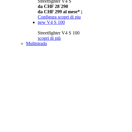
Streetfighter V4 S
da CHF 28´290
da CHF 299 al mese*
i
Configura
scopri di piu
new
V4 S 100
Streetfighter V4 S 100
scopri di più
Multistrada