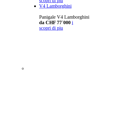
scopri di piu
V4 Lamborghini
Panigale V4 Lamborghini
da CHF 77´000
i
scopri di piu