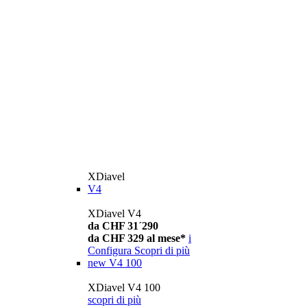
XDiavel
V4
XDiavel V4
da CHF 31´290
da CHF 329 al mese*
i
Configura
Scopri di più
new
V4 100
XDiavel V4 100
scopri di più