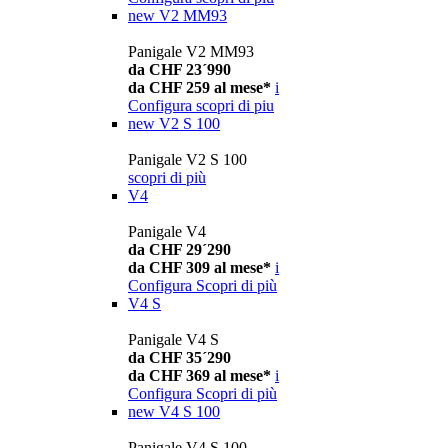
new
V2 MM93
Panigale V2 MM93
da CHF 23´990
da CHF 259 al mese*
i
Configura
scopri di piu
new
V2 S 100
Panigale V2 S 100
scopri di più
V4
Panigale V4
da CHF 29´290
da CHF 309 al mese*
i
Configura
Scopri di più
V4 S
Panigale V4 S
da CHF 35´290
da CHF 369 al mese*
i
Configura
Scopri di più
new
V4 S 100
Panigale V4 S 100