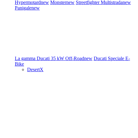
Hypermotard
new
Monster
new
Streetfighter
Multistrada
new
Panigale
new
La gamma Ducati
35 kW
Off-Road
new
Ducati Speciale
E-
Bike
DesertX