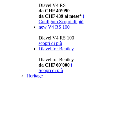
Diavel V4 RS
da CHF 40’990
da CHF 439 al mese*
i
Configura
Scopri di più
new
V4 RS 100
Diavel V4 RS 100
scopri di più
Diavel for Bentley
Diavel for Bentley
da CHF 60´000
i
Scopri di più
Heritage