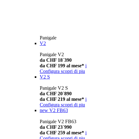
Panigale
V2
Panigale V2
da CHF 18´390
da CHF 199 al mese*
i
Configura
scopri di piu
V2 S
Panigale V2 S
da CHF 20´890
da CHF 219 al mese*
i
Configura
scopri di piu
new
V2 FB63
Panigale V2 FB63
da CHF 23´990
da CHF 259 al mese*
i
Configura
scopri di piu