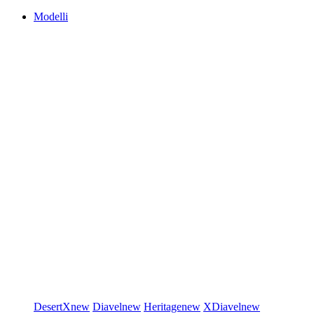
Modelli
DesertX
new
Diavel
new
Heritage
new
XDiavel
new