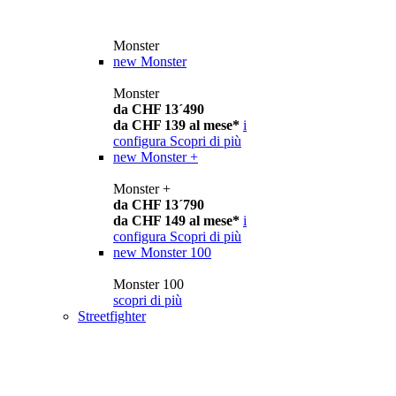
Monster
new
Monster
Monster
da CHF 13´490
da CHF 139 al mese*
i
configura
Scopri di più
new
Monster +
Monster +
da CHF 13´790
da CHF 149 al mese*
i
configura
Scopri di più
new
Monster 100
Monster 100
scopri di più
Streetfighter