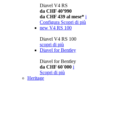
Diavel V4 RS
da CHF 40’990
da CHF 439 al mese*
i
Configura
Scopri di più
new
V4 RS 100
Diavel V4 RS 100
scopri di più
Diavel for Bentley
Diavel for Bentley
da CHF 60´000
i
Scopri di più
Heritage