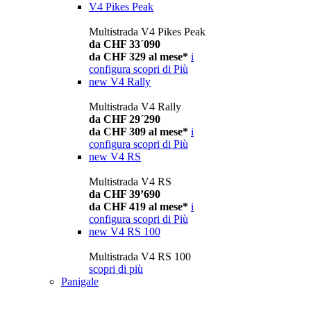
V4 Pikes Peak
Multistrada V4 Pikes Peak
da CHF 33´090
da CHF 329 al mese*
i
configura
scopri di Più
new
V4 Rally
Multistrada V4 Rally
da CHF 29´290
da CHF 309 al mese*
i
configura
scopri di Più
new
V4 RS
Multistrada V4 RS
da CHF 39’690
da CHF 419 al mese*
i
configura
scopri di Più
new
V4 RS 100
Multistrada V4 RS 100
scopri di più
Panigale