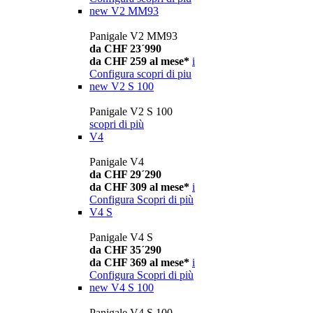
new
V2 MM93
Panigale V2 MM93
da CHF 23´990
da CHF 259 al mese*
i
Configura
scopri di piu
new
V2 S 100
Panigale V2 S 100
scopri di più
V4
Panigale V4
da CHF 29´290
da CHF 309 al mese*
i
Configura
Scopri di più
V4 S
Panigale V4 S
da CHF 35´290
da CHF 369 al mese*
i
Configura
Scopri di più
new
V4 S 100
Panigale V4 S 100