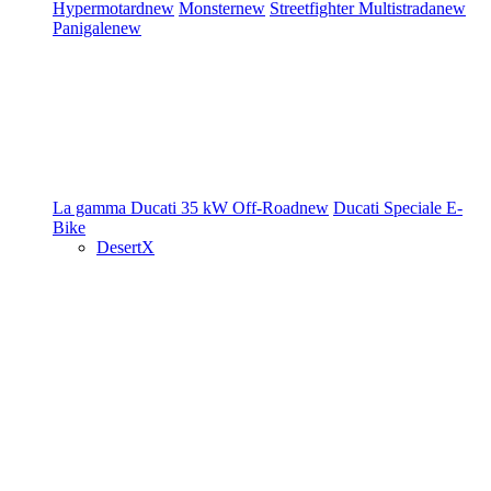
Hypermotard
new
Monster
new
Streetfighter
Multistrada
new
Panigale
new
La gamma Ducati
35 kW
Off-Road
new
Ducati Speciale
E-
Bike
DesertX