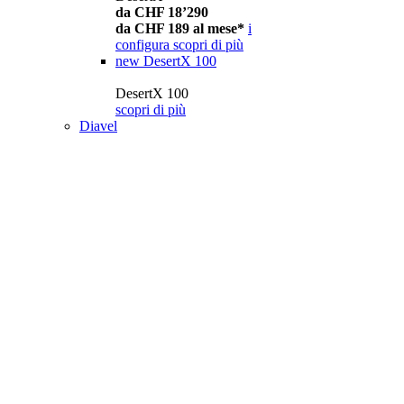
da CHF 18’290
da CHF 189 al mese*
i
configura
scopri di più
new
DesertX 100
DesertX 100
scopri di più
Diavel