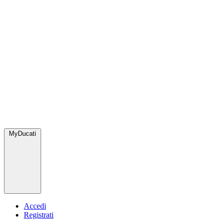
MyDucati
Accedi
Registrati