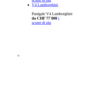
scopri di piu
V4 Lamborghini
Panigale V4 Lamborghini
da CHF 77´000
i
scopri di piu