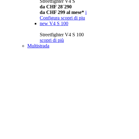
Streetfighter V4 S
da CHF 28´290
da CHF 299 al mese*
i
Configura
scopri di piu
new
V4 S 100
Streetfighter V4 S 100
scopri di più
Multistrada