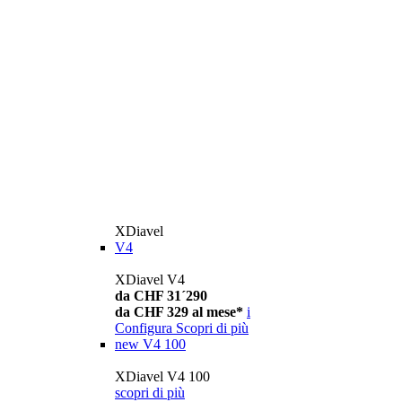
XDiavel
V4
XDiavel V4
da CHF 31´290
da CHF 329 al mese*
i
Configura
Scopri di più
new
V4 100
XDiavel V4 100
scopri di più