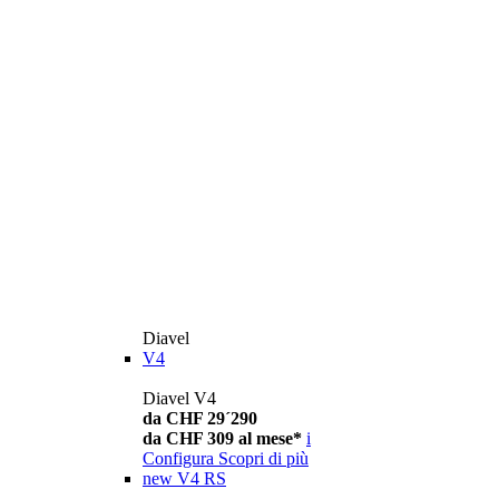
Diavel
V4
Diavel V4
da CHF 29´290
da CHF 309 al mese*
i
Configura
Scopri di più
new
V4 RS