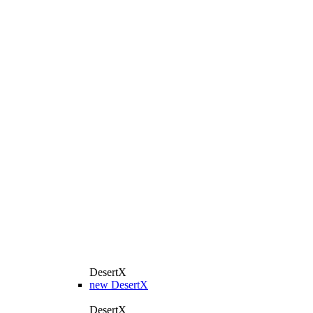
DesertX
new
DesertX
DesertX