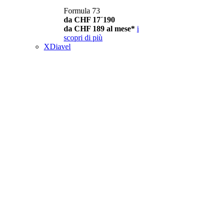
Formula 73
da CHF 17´190
da CHF 189 al mese*
i
scopri di più
XDiavel