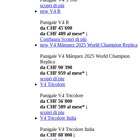
scopri di più
new
V4 R
Panigale V4 R
da CHF 45´690
da CHF 489 al mese*
i
Configura
Scopri di più
new
V4 Márquez 2025 World Champion Replica
Panigale V4 Márquez 2025 World Champion
Replica
da CHF 90´390
da CHF 959 al mese*
i
scopri di piu
V4 Tricolore
Panigale V4 Tricolore
da CHF 56´000
da CHF 589 al mese*
i
scopri di piu
V4 Tricolore Italia
Panigale V4 Tricolore Italia
da CHF 88´000
i