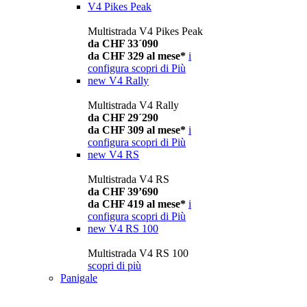
V4 Pikes Peak
Multistrada V4 Pikes Peak
da CHF 33´090
da CHF 329 al mese*
i
configura
scopri di Più
new
V4 Rally
Multistrada V4 Rally
da CHF 29´290
da CHF 309 al mese*
i
configura
scopri di Più
new
V4 RS
Multistrada V4 RS
da CHF 39’690
da CHF 419 al mese*
i
configura
scopri di Più
new
V4 RS 100
Multistrada V4 RS 100
scopri di più
Panigale