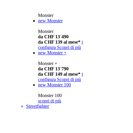
Monster
new
Monster
Monster
da CHF 13´490
da CHF 139 al mese*
i
configura
Scopri di più
new
Monster +
Monster +
da CHF 13´790
da CHF 149 al mese*
i
configura
Scopri di più
new
Monster 100
Monster 100
scopri di più
Streetfighter