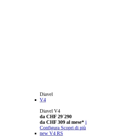
Diavel
V4
Diavel V4
da CHF 29´290
da CHF 309 al mese*
i
Configura
Scopri di più
new
V4 RS