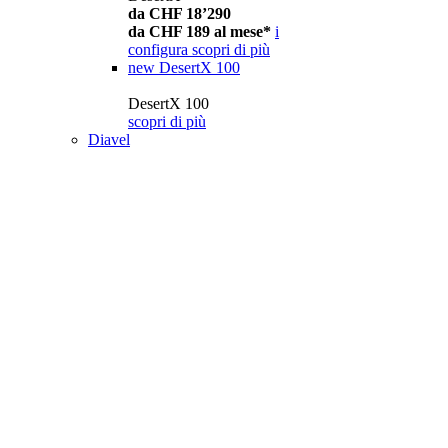
da CHF 18’290
da CHF 189 al mese*
i
configura
scopri di più
new
DesertX 100
DesertX 100
scopri di più
Diavel