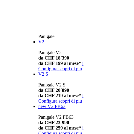
Panigale
V2
Panigale V2
da CHF 18´390
da CHF 199 al mese*
i
Configura
scopri di piu
V2 S
Panigale V2 S
da CHF 20´890
da CHF 219 al mese*
i
Configura
scopri di piu
new
V2 FB63
Panigale V2 FB63
da CHF 23´990
da CHF 259 al mese*
i
Configura
scopri di piu