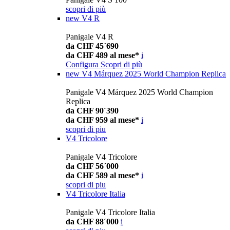
scopri di più
new
V4 R
Panigale V4 R
da CHF 45´690
da CHF 489 al mese*
i
Configura
Scopri di più
new
V4 Márquez 2025 World Champion Replica
Panigale V4 Márquez 2025 World Champion
Replica
da CHF 90´390
da CHF 959 al mese*
i
scopri di piu
V4 Tricolore
Panigale V4 Tricolore
da CHF 56´000
da CHF 589 al mese*
i
scopri di piu
V4 Tricolore Italia
Panigale V4 Tricolore Italia
da CHF 88´000
i