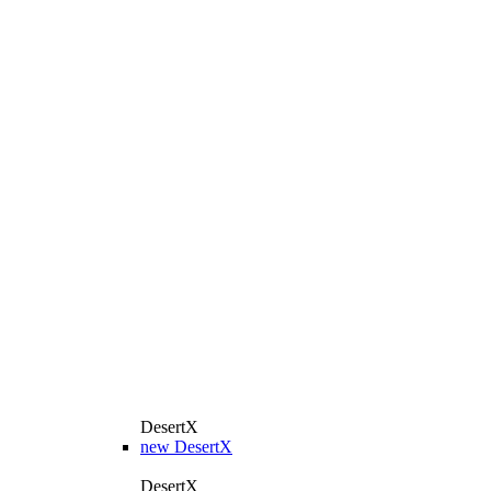
DesertX
new
DesertX
DesertX