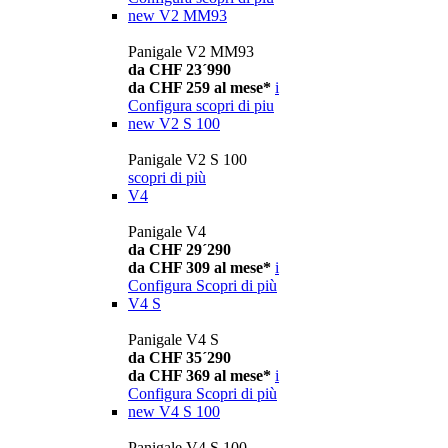
new
V2 MM93
Panigale V2 MM93
da CHF 23´990
da CHF 259 al mese*
i
Configura
scopri di piu
new
V2 S 100
Panigale V2 S 100
scopri di più
V4
Panigale V4
da CHF 29´290
da CHF 309 al mese*
i
Configura
Scopri di più
V4 S
Panigale V4 S
da CHF 35´290
da CHF 369 al mese*
i
Configura
Scopri di più
new
V4 S 100
Panigale V4 S 100