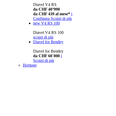
Diavel V4 RS
da CHF 40’990
da CHF 439 al mese*
i
Configura
Scopri di più
new
V4 RS 100
Diavel V4 RS 100
scopri di più
Diavel for Bentley
Diavel for Bentley
da CHF 60´000
i
Scopri di più
Heritage