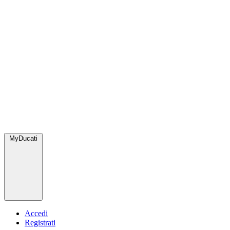
MyDucati
Accedi
Registrati