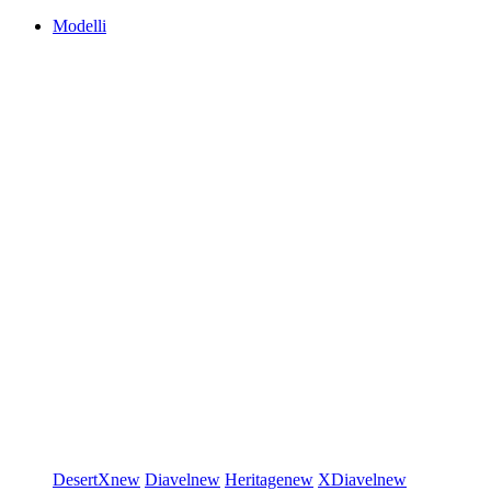
Modelli
DesertX
new
Diavel
new
Heritage
new
XDiavel
new