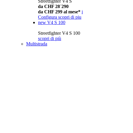
Streetfighter V4 S
da CHF 28´290
da CHF 299 al mese*
i
Configura
scopri di piu
new
V4 S 100
Streetfighter V4 S 100
scopri di più
Multistrada