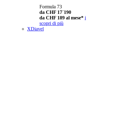
Formula 73
da CHF 17´190
da CHF 189 al mese*
i
scopri di più
XDiavel