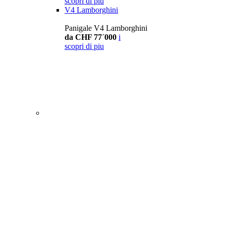
scopri di piu
V4 Lamborghini
Panigale V4 Lamborghini
da CHF 77´000
i
scopri di piu