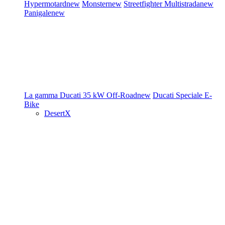
Hypermotard
new
Monster
new
Streetfighter
Multistrada
new
Panigale
new
La gamma Ducati
35 kW
Off-Road
new
Ducati Speciale
E-
Bike
DesertX