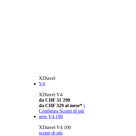
XDiavel
V4
XDiavel V4
da CHF 31´290
da CHF 329 al mese*
i
Configura
Scopri di più
new
V4 100
XDiavel V4 100
scopri di più