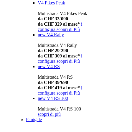
V4 Pikes Peak
Multistrada V4 Pikes Peak
da CHF 33´090
da CHF 329 al mese*
i
configura
scopri di Più
new
V4 Rally
Multistrada V4 Rally
da CHF 29´290
da CHF 309 al mese*
i
configura
scopri di Più
new
V4 RS
Multistrada V4 RS
da CHF 39’690
da CHF 419 al mese*
i
configura
scopri di Più
new
V4 RS 100
Multistrada V4 RS 100
scopri di più
Panigale