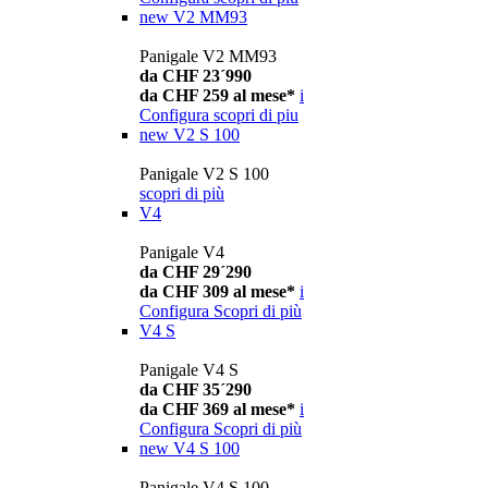
new
V2 MM93
Panigale V2 MM93
da CHF 23´990
da CHF 259 al mese*
i
Configura
scopri di piu
new
V2 S 100
Panigale V2 S 100
scopri di più
V4
Panigale V4
da CHF 29´290
da CHF 309 al mese*
i
Configura
Scopri di più
V4 S
Panigale V4 S
da CHF 35´290
da CHF 369 al mese*
i
Configura
Scopri di più
new
V4 S 100
Panigale V4 S 100