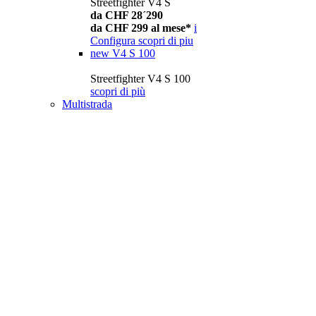
Streetfighter V4 S
da CHF 28´290
da CHF 299 al mese*
i
Configura
scopri di piu
new
V4 S 100
Streetfighter V4 S 100
scopri di più
Multistrada