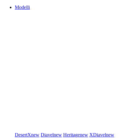
Modelli
DesertX
new
Diavel
new
Heritage
new
XDiavel
new