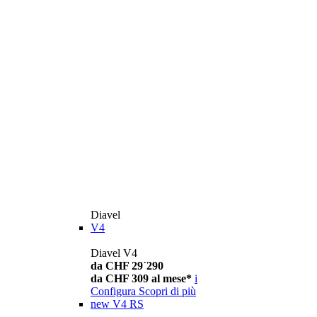
Diavel
V4
Diavel V4
da CHF 29´290
da CHF 309 al mese*
i
Configura
Scopri di più
new
V4 RS