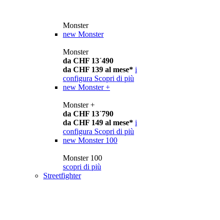
Monster
new
Monster
Monster
da CHF 13´490
da CHF 139 al mese*
i
configura
Scopri di più
new
Monster +
Monster +
da CHF 13´790
da CHF 149 al mese*
i
configura
Scopri di più
new
Monster 100
Monster 100
scopri di più
Streetfighter