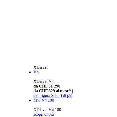
XDiavel
V4
XDiavel V4
da CHF 31´290
da CHF 329 al mese*
i
Configura
Scopri di più
new
V4 100
XDiavel V4 100
scopri di più