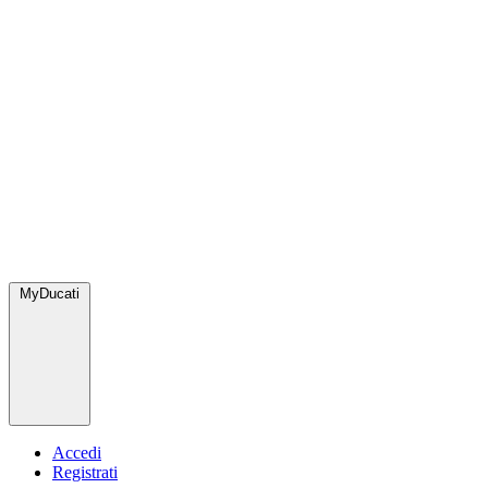
MyDucati
Accedi
Registrati