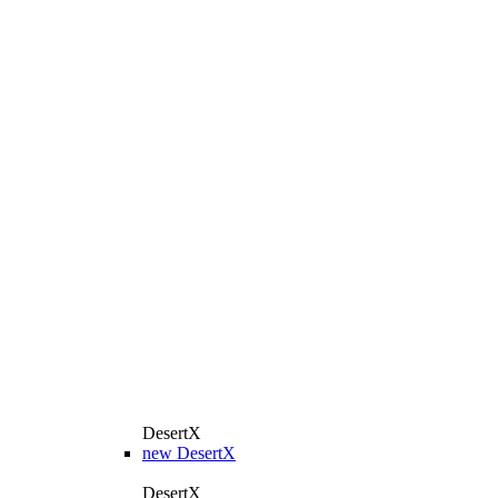
DesertX
new
DesertX
DesertX