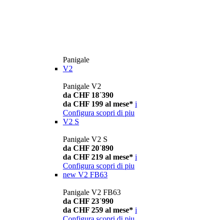
Panigale
V2
Panigale V2
da CHF 18´390
da CHF 199 al mese*
i
Configura
scopri di piu
V2 S
Panigale V2 S
da CHF 20´890
da CHF 219 al mese*
i
Configura
scopri di piu
new
V2 FB63
Panigale V2 FB63
da CHF 23´990
da CHF 259 al mese*
i
Configura
scopri di piu