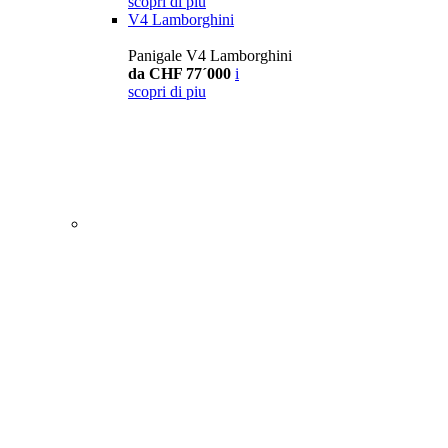
scopri di piu
V4 Lamborghini
Panigale V4 Lamborghini
da CHF 77´000
i
scopri di piu