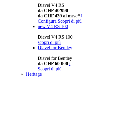
Diavel V4 RS
da CHF 40’990
da CHF 439 al mese*
i
Configura
Scopri di più
new
V4 RS 100
Diavel V4 RS 100
scopri di più
Diavel for Bentley
Diavel for Bentley
da CHF 60´000
i
Scopri di più
Heritage