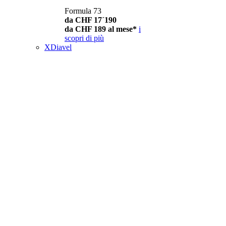
Formula 73
da CHF 17´190
da CHF 189 al mese*
i
scopri di più
XDiavel