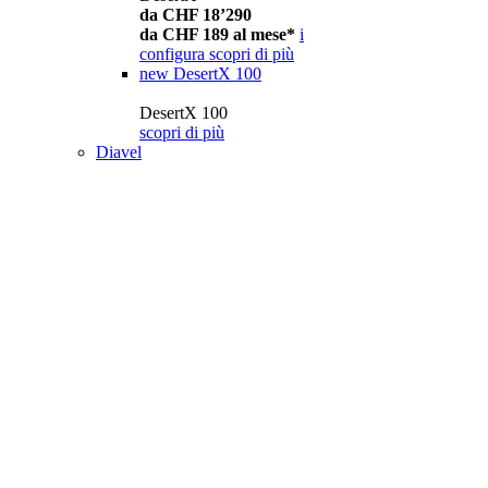
da CHF 18’290
da CHF 189 al mese*
i
configura
scopri di più
new
DesertX 100
DesertX 100
scopri di più
Diavel