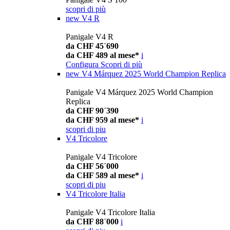
scopri di più
new
V4 R
Panigale V4 R
da CHF 45´690
da CHF 489 al mese*
i
Configura
Scopri di più
new
V4 Márquez 2025 World Champion Replica
Panigale V4 Márquez 2025 World Champion
Replica
da CHF 90´390
da CHF 959 al mese*
i
scopri di piu
V4 Tricolore
Panigale V4 Tricolore
da CHF 56´000
da CHF 589 al mese*
i
scopri di piu
V4 Tricolore Italia
Panigale V4 Tricolore Italia
da CHF 88´000
i