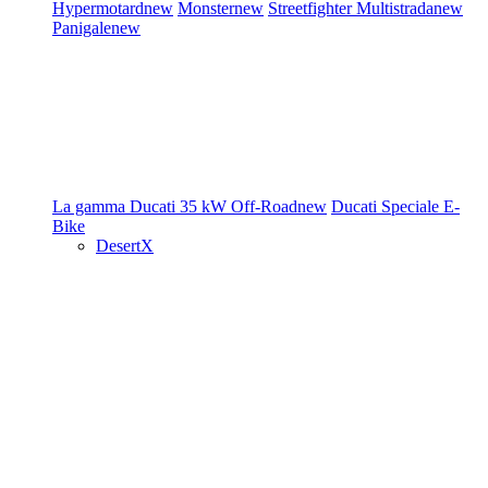
Hypermotard
new
Monster
new
Streetfighter
Multistrada
new
Panigale
new
La gamma Ducati
35 kW
Off-Road
new
Ducati Speciale
E-
Bike
DesertX