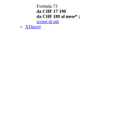
Formula 73
da CHF 17´190
da CHF 189 al mese*
i
scopri di più
XDiavel