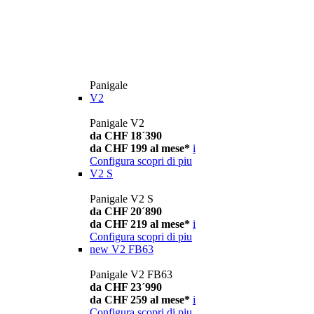
Panigale
V2
Panigale V2
da CHF 18´390
da CHF 199 al mese*
i
Configura
scopri di piu
V2 S
Panigale V2 S
da CHF 20´890
da CHF 219 al mese*
i
Configura
scopri di piu
new
V2 FB63
Panigale V2 FB63
da CHF 23´990
da CHF 259 al mese*
i
Configura
scopri di piu