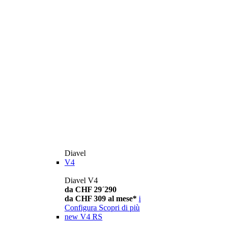
Diavel
V4
Diavel V4
da CHF 29´290
da CHF 309 al mese*
i
Configura
Scopri di più
new
V4 RS