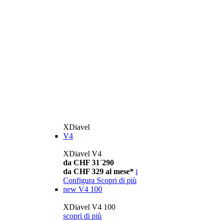
XDiavel
V4
XDiavel V4
da CHF 31´290
da CHF 329 al mese*
i
Configura
Scopri di più
new
V4 100
XDiavel V4 100
scopri di più