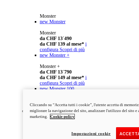
Monster
new
Monster
Monster
da CHF 13´490
da CHF 139 al mese*
i
configura
Scopri di più
new
Monster +
Monster +
da CHF 13´790
da CHF 149 al mese*
i
configura
Scopri di più
new
Monster 100
Monster 100
Cliccando su “Accetta tutti i cookie”, l'utente accetta di memoriz
scopri di più
migliorare la navigazione del sito, analizzare l'utilizzo del sito e a
Streetfighter
marketing.
Cookie policy
Impostazioni cookie
ACCETTA