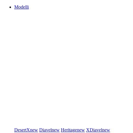
Modelli
DesertX
new
Diavel
new
Heritage
new
XDiavel
new