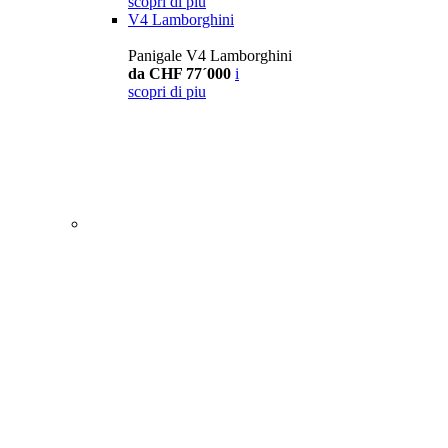
scopri di piu
V4 Lamborghini
Panigale V4 Lamborghini
da CHF 77´000
i
scopri di piu