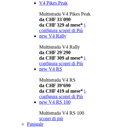
V4 Pikes Peak
Multistrada V4 Pikes Peak
da CHF 33´090
da CHF 329 al mese*
i
configura
scopri di Più
new
V4 Rally
Multistrada V4 Rally
da CHF 29´290
da CHF 309 al mese*
i
configura
scopri di Più
new
V4 RS
Multistrada V4 RS
da CHF 39’690
da CHF 419 al mese*
i
configura
scopri di Più
new
V4 RS 100
Multistrada V4 RS 100
scopri di più
Panigale