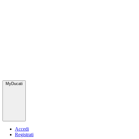
MyDucati
Accedi
Registrati