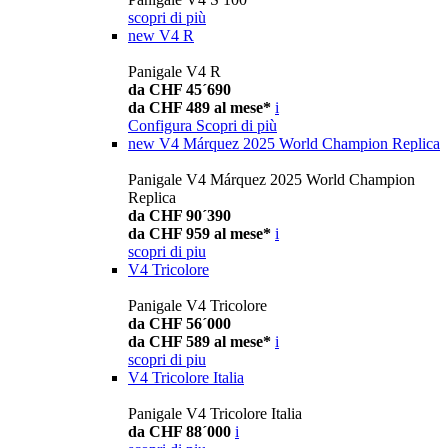
scopri di più
new
V4 R
Panigale V4 R
da CHF 45´690
da CHF 489 al mese*
i
Configura
Scopri di più
new
V4 Márquez 2025 World Champion Replica
Panigale V4 Márquez 2025 World Champion
Replica
da CHF 90´390
da CHF 959 al mese*
i
scopri di piu
V4 Tricolore
Panigale V4 Tricolore
da CHF 56´000
da CHF 589 al mese*
i
scopri di piu
V4 Tricolore Italia
Panigale V4 Tricolore Italia
da CHF 88´000
i