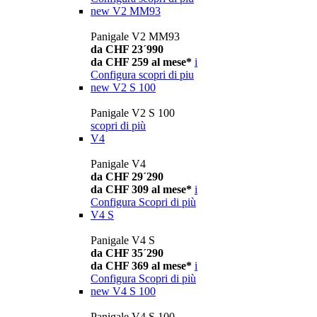
new
V2 MM93
Panigale V2 MM93
da CHF 23´990
da CHF 259 al mese*
i
Configura
scopri di piu
new
V2 S 100
Panigale V2 S 100
scopri di più
V4
Panigale V4
da CHF 29´290
da CHF 309 al mese*
i
Configura
Scopri di più
V4 S
Panigale V4 S
da CHF 35´290
da CHF 369 al mese*
i
Configura
Scopri di più
new
V4 S 100
Panigale V4 S 100