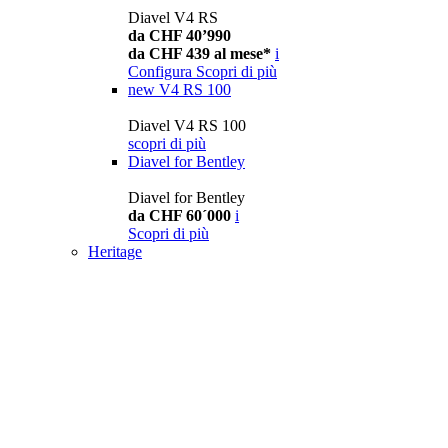
Diavel V4 RS
da CHF 40’990
da CHF 439 al mese*
i
Configura
Scopri di più
new
V4 RS 100
Diavel V4 RS 100
scopri di più
Diavel for Bentley
Diavel for Bentley
da CHF 60´000
i
Scopri di più
Heritage