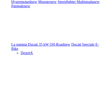
Hypermotard
new
Monster
new
Streetfighter
Multistrada
new
Panigale
new
La gamma Ducati
35 kW
Off-Road
new
Ducati Speciale
E-
Bike
DesertX