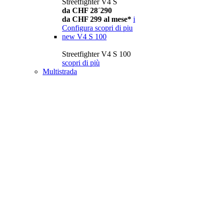
Streetfighter V4 S
da CHF 28´290
da CHF 299 al mese*
i
Configura
scopri di piu
new
V4 S 100
Streetfighter V4 S 100
scopri di più
Multistrada