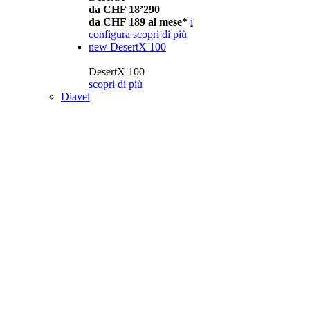
da CHF 18’290
da CHF 189 al mese*
i
configura
scopri di più
new
DesertX 100
DesertX 100
scopri di più
Diavel