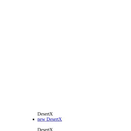
DesertX
new
DesertX
DesertX