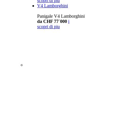
scopri di piu
V4 Lamborghini
Panigale V4 Lamborghini
da CHF 77´000
i
scopri di piu