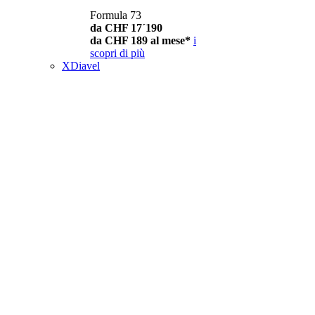
Formula 73
da CHF 17´190
da CHF 189 al mese*
i
scopri di più
XDiavel