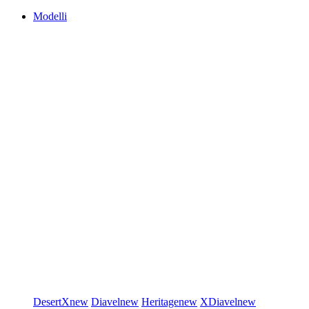
Modelli
DesertX
new
Diavel
new
Heritage
new
XDiavel
new