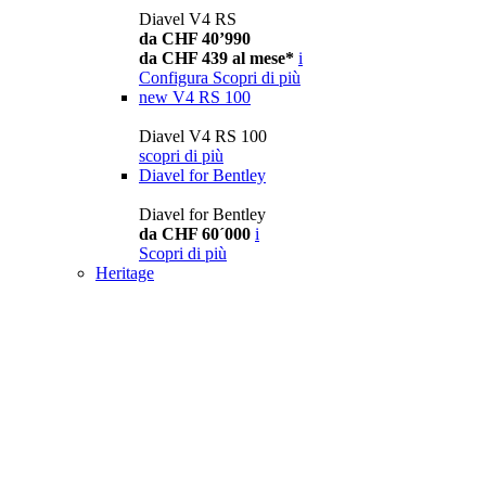
Diavel V4 RS
da CHF 40’990
da CHF 439 al mese*
i
Configura
Scopri di più
new
V4 RS 100
Diavel V4 RS 100
scopri di più
Diavel for Bentley
Diavel for Bentley
da CHF 60´000
i
Scopri di più
Heritage