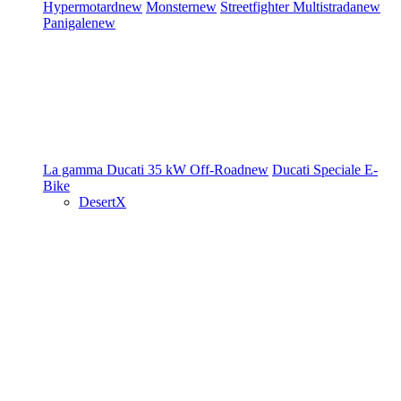
Hypermotard
new
Monster
new
Streetfighter
Multistrada
new
Panigale
new
La gamma Ducati
35 kW
Off-Road
new
Ducati Speciale
E-
Bike
DesertX