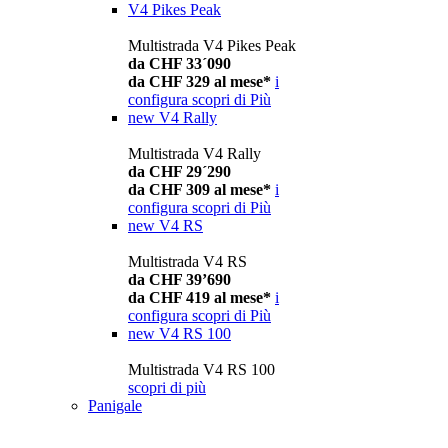
V4 Pikes Peak
Multistrada V4 Pikes Peak
da CHF 33´090
da CHF 329 al mese*
i
configura
scopri di Più
new
V4 Rally
Multistrada V4 Rally
da CHF 29´290
da CHF 309 al mese*
i
configura
scopri di Più
new
V4 RS
Multistrada V4 RS
da CHF 39’690
da CHF 419 al mese*
i
configura
scopri di Più
new
V4 RS 100
Multistrada V4 RS 100
scopri di più
Panigale