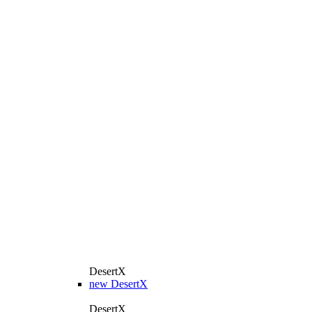
DesertX
new
DesertX
DesertX