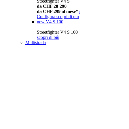
Streetfighter V4 S
da CHF 28´290
da CHF 299 al mese*
i
Configura
scopri di piu
new
V4 S 100
Streetfighter V4 S 100
scopri di più
Multistrada