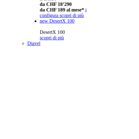
da CHF 18’290
da CHF 189 al mese*
i
configura
scopri di più
new
DesertX 100
DesertX 100
scopri di più
Diavel