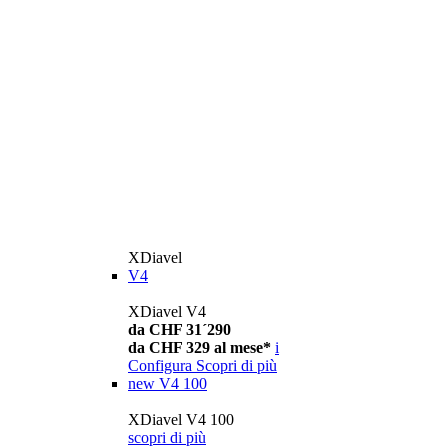
XDiavel
V4
XDiavel V4
da CHF 31´290
da CHF 329 al mese*
i
Configura
Scopri di più
new
V4 100
XDiavel V4 100
scopri di più