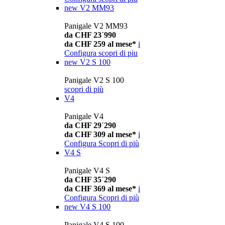
new
V2 MM93
Panigale V2 MM93
da CHF 23´990
da CHF 259 al mese*
i
Configura
scopri di piu
new
V2 S 100
Panigale V2 S 100
scopri di più
V4
Panigale V4
da CHF 29´290
da CHF 309 al mese*
i
Configura
Scopri di più
V4 S
Panigale V4 S
da CHF 35´290
da CHF 369 al mese*
i
Configura
Scopri di più
new
V4 S 100
Panigale V4 S 100