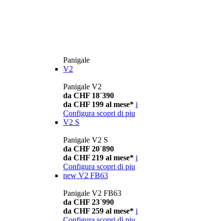
Panigale
V2
Panigale V2
da CHF 18´390
da CHF 199 al mese*
i
Configura
scopri di piu
V2 S
Panigale V2 S
da CHF 20´890
da CHF 219 al mese*
i
Configura
scopri di piu
new
V2 FB63
Panigale V2 FB63
da CHF 23´990
da CHF 259 al mese*
i
Configura
scopri di piu