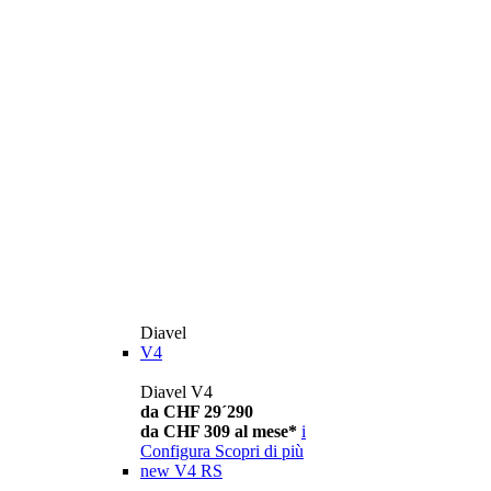
Diavel
V4
Diavel V4
da CHF 29´290
da CHF 309 al mese*
i
Configura
Scopri di più
new
V4 RS