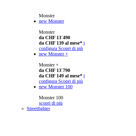
Monster
new
Monster
Monster
da CHF 13´490
da CHF 139 al mese*
i
configura
Scopri di più
new
Monster +
Monster +
da CHF 13´790
da CHF 149 al mese*
i
configura
Scopri di più
new
Monster 100
Monster 100
scopri di più
Streetfighter