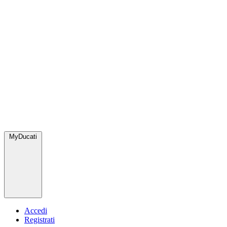
MyDucati
Accedi
Registrati