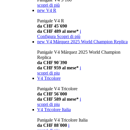
scopri di più
new
V4 R
Panigale V4 R
da CHF 45´690
da CHF 489 al mese*
i
Configura
Scopri di più
new
V4 Márquez 2025 World Champion Replica
Panigale V4 Márquez 2025 World Champion
Replica
da CHF 90´390
da CHF 959 al mese*
i
scopri di piu
V4 Tricolore
Panigale V4 Tricolore
da CHF 56´000
da CHF 589 al mese*
i
scopri di piu
V4 Tricolore Italia
Panigale V4 Tricolore Italia
da CHF 88´000
i