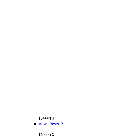
DesertX
new
DesertX
DesertX