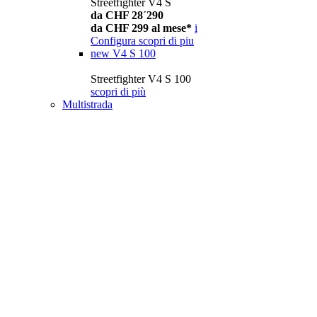
Streetfighter V4 S
da CHF 28´290
da CHF 299 al mese*
i
Configura
scopri di piu
new
V4 S 100
Streetfighter V4 S 100
scopri di più
Multistrada