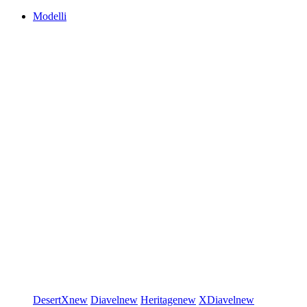
Modelli
DesertX
new
Diavel
new
Heritage
new
XDiavel
new