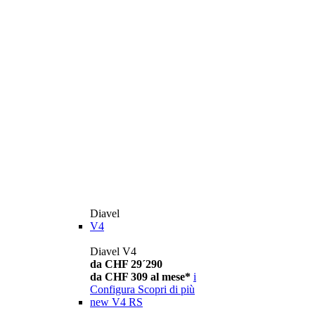
Diavel
V4
Diavel V4
da CHF 29´290
da CHF 309 al mese*
i
Configura
Scopri di più
new
V4 RS