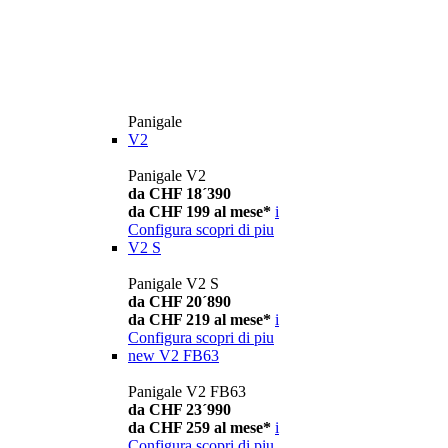
Panigale
V2
Panigale V2
da CHF 18´390
da CHF 199 al mese*
i
Configura
scopri di piu
V2 S
Panigale V2 S
da CHF 20´890
da CHF 219 al mese*
i
Configura
scopri di piu
new
V2 FB63
Panigale V2 FB63
da CHF 23´990
da CHF 259 al mese*
i
Configura
scopri di piu