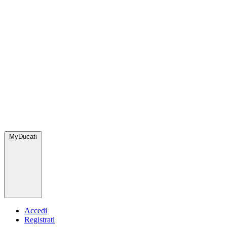
MyDucati
Accedi
Registrati