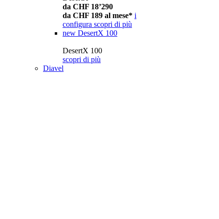
da CHF 18’290
da CHF 189 al mese*
i
configura
scopri di più
new
DesertX 100
DesertX 100
scopri di più
Diavel