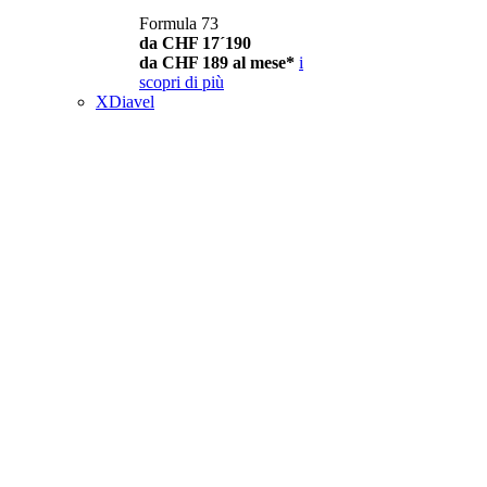
Formula 73
da CHF 17´190
da CHF 189 al mese*
i
scopri di più
XDiavel