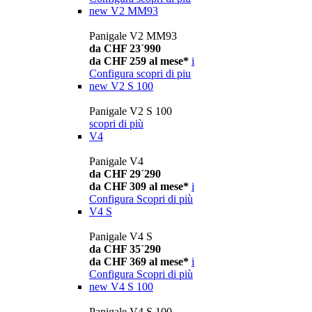
new
V2 MM93
Panigale V2 MM93
da CHF 23´990
da CHF 259 al mese*
i
Configura
scopri di piu
new
V2 S 100
Panigale V2 S 100
scopri di più
V4
Panigale V4
da CHF 29´290
da CHF 309 al mese*
i
Configura
Scopri di più
V4 S
Panigale V4 S
da CHF 35´290
da CHF 369 al mese*
i
Configura
Scopri di più
new
V4 S 100
Panigale V4 S 100