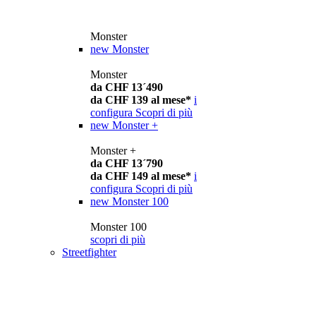
Monster
new
Monster
Monster
da CHF 13´490
da CHF 139 al mese*
i
configura
Scopri di più
new
Monster +
Monster +
da CHF 13´790
da CHF 149 al mese*
i
configura
Scopri di più
new
Monster 100
Monster 100
scopri di più
Streetfighter