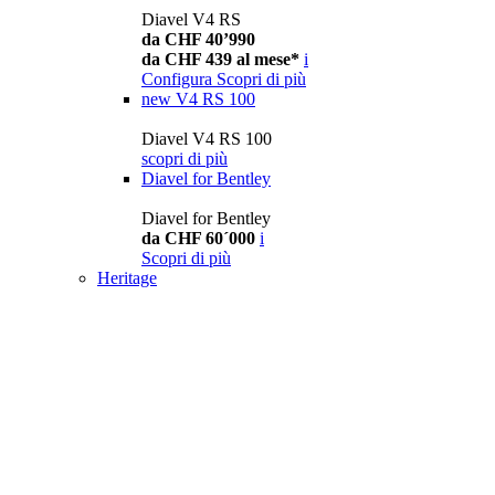
Diavel V4 RS
da CHF 40’990
da CHF 439 al mese*
i
Configura
Scopri di più
new
V4 RS 100
Diavel V4 RS 100
scopri di più
Diavel for Bentley
Diavel for Bentley
da CHF 60´000
i
Scopri di più
Heritage