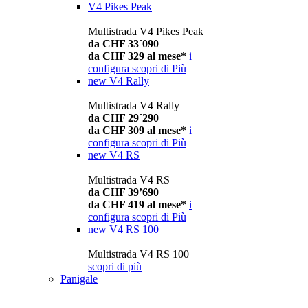
V4 Pikes Peak
Multistrada V4 Pikes Peak
da CHF 33´090
da CHF 329 al mese*
i
configura
scopri di Più
new
V4 Rally
Multistrada V4 Rally
da CHF 29´290
da CHF 309 al mese*
i
configura
scopri di Più
new
V4 RS
Multistrada V4 RS
da CHF 39’690
da CHF 419 al mese*
i
configura
scopri di Più
new
V4 RS 100
Multistrada V4 RS 100
scopri di più
Panigale