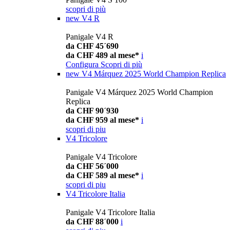
scopri di più
new
V4 R
Panigale V4 R
da CHF 45´690
da CHF 489 al mese*
i
Configura
Scopri di più
new
V4 Márquez 2025 World Champion Replica
Panigale V4 Márquez 2025 World Champion
Replica
da CHF 90´930
da CHF 959 al mese*
i
scopri di piu
V4 Tricolore
Panigale V4 Tricolore
da CHF 56´000
da CHF 589 al mese*
i
scopri di piu
V4 Tricolore Italia
Panigale V4 Tricolore Italia
da CHF 88´000
i