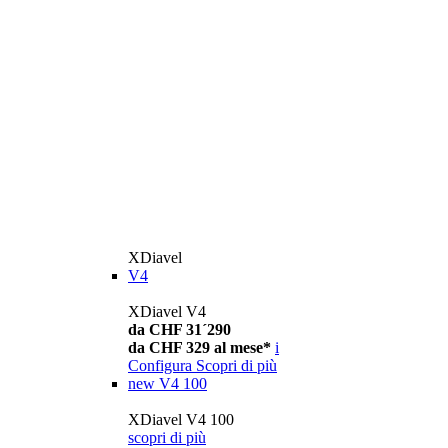
XDiavel
V4
XDiavel V4
da CHF 31´290
da CHF 329 al mese*
i
Configura
Scopri di più
new
V4 100
XDiavel V4 100
scopri di più