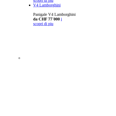
scopri di piu
V4 Lamborghini
Panigale V4 Lamborghini
da CHF 77´000
i
scopri di piu