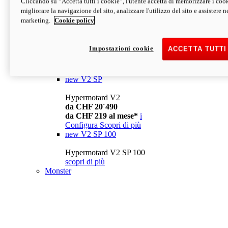
Cliccando su “Accetta tutti i cookie”, l'utente accetta di memorizzare i cook
da CHF 13´990
i
migliorare la navigazione del sito, analizzare l'utilizzo del sito e assistere ne
Configura
Scopri di più
marketing.
Cookie policy
new
V2
Hypermotard V2
Impostazioni cookie
ACCETTA TUTTI
da CHF 15´990
da CHF 169 al mese*
i
Configura
Scopri di più
new
V2 SP
Hypermotard V2
da CHF 20´490
da CHF 219 al mese*
i
Configura
Scopri di più
new
V2 SP 100
Hypermotard V2 SP 100
scopri di più
Monster