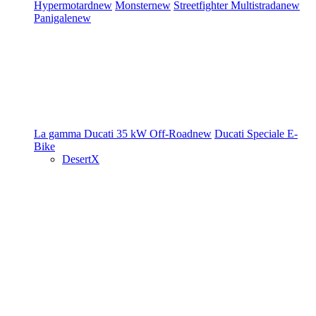
Hypermotard
new
Monster
new
Streetfighter
Multistrada
new
Panigale
new
La gamma Ducati
35 kW
Off-Road
new
Ducati Speciale
E-
Bike
DesertX