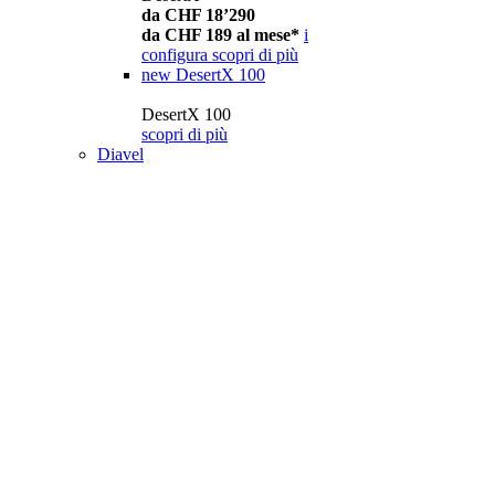
da CHF 18’290
da CHF 189 al mese*
i
configura
scopri di più
new
DesertX 100
DesertX 100
scopri di più
Diavel