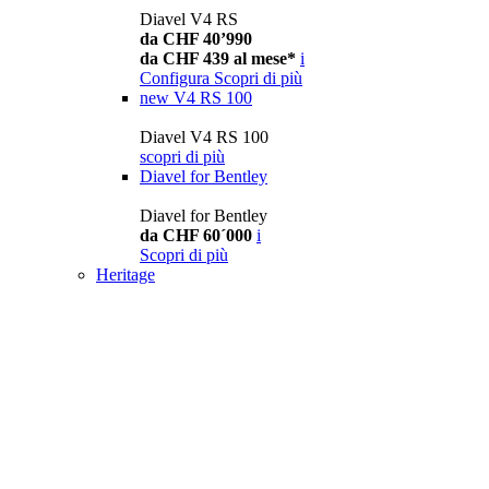
Diavel V4 RS
da CHF 40’990
da CHF 439 al mese*
i
Configura
Scopri di più
new
V4 RS 100
Diavel V4 RS 100
scopri di più
Diavel for Bentley
Diavel for Bentley
da CHF 60´000
i
Scopri di più
Heritage