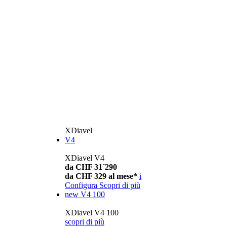
XDiavel
V4
XDiavel V4
da CHF 31´290
da CHF 329 al mese*
i
Configura
Scopri di più
new
V4 100
XDiavel V4 100
scopri di più