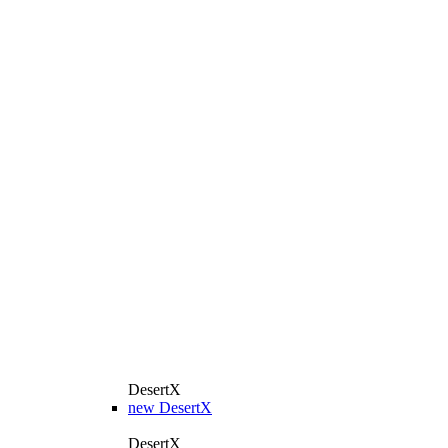
DesertX
new
DesertX
DesertX