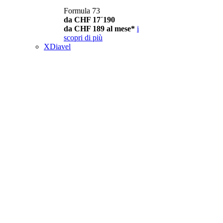
Formula 73
da CHF 17´190
da CHF 189 al mese*
i
scopri di più
XDiavel