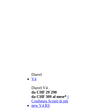
Diavel
V4
Diavel V4
da CHF 29´290
da CHF 309 al mese*
i
Configura
Scopri di più
new
V4 RS