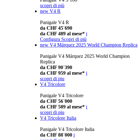
scopri di più
new
V4 R
Panigale V4 R
da CHF 45´690
da CHF 489 al mese*
i
Configura
Scopri di più
new
V4 Márquez 2025 World Champion Replica
Panigale V4 Márquez 2025 World Champion
Replica
da CHF 90´390
da CHF 959 al mese*
i
scopri di piu
V4 Tricolore
Panigale V4 Tricolore
da CHF 56´000
da CHF 589 al mese*
i
scopri di piu
V4 Tricolore Italia
Panigale V4 Tricolore Italia
da CHF 88´000
i