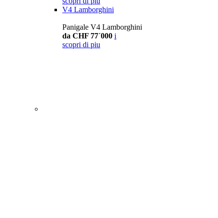
scopri di piu
V4 Lamborghini
Panigale V4 Lamborghini
da CHF 77´000
i
scopri di piu