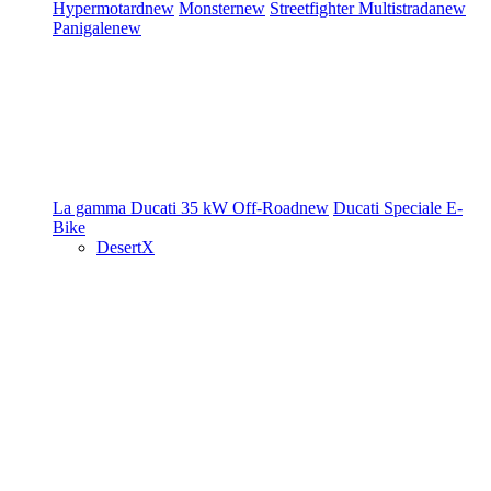
Hypermotard
new
Monster
new
Streetfighter
Multistrada
new
Panigale
new
La gamma Ducati
35 kW
Off-Road
new
Ducati Speciale
E-
Bike
DesertX