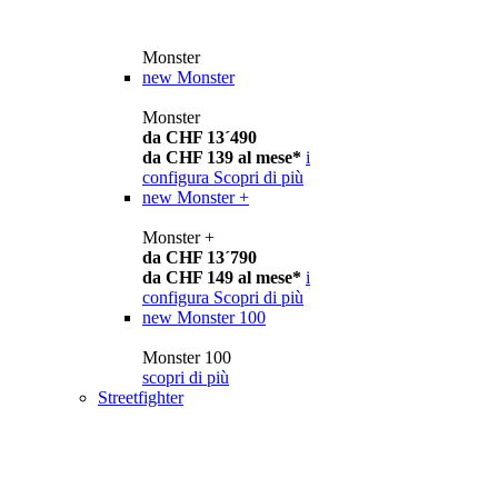
Monster
new
Monster
Monster
da CHF 13´490
da CHF 139 al mese*
i
configura
Scopri di più
new
Monster +
Monster +
da CHF 13´790
da CHF 149 al mese*
i
configura
Scopri di più
new
Monster 100
Monster 100
scopri di più
Streetfighter