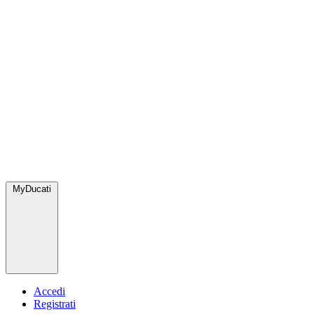
MyDucati
Accedi
Registrati