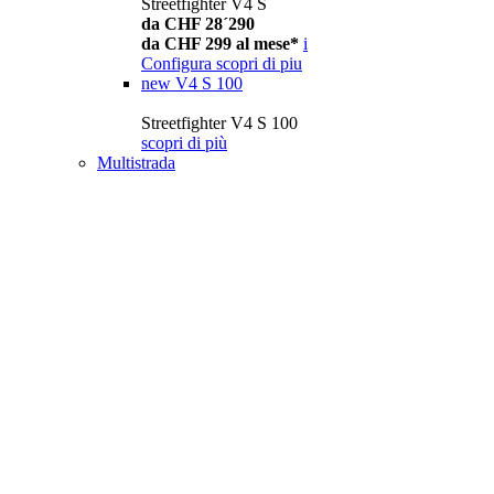
Streetfighter V4 S
da CHF 28´290
da CHF 299 al mese*
i
Configura
scopri di piu
new
V4 S 100
Streetfighter V4 S 100
scopri di più
Multistrada