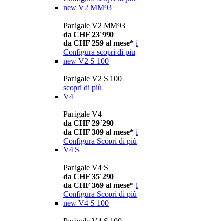
new
V2 MM93
Panigale V2 MM93
da CHF 23´990
da CHF 259 al mese*
i
Configura
scopri di piu
new
V2 S 100
Panigale V2 S 100
scopri di più
V4
Panigale V4
da CHF 29´290
da CHF 309 al mese*
i
Configura
Scopri di più
V4 S
Panigale V4 S
da CHF 35´290
da CHF 369 al mese*
i
Configura
Scopri di più
new
V4 S 100
Panigale V4 S 100