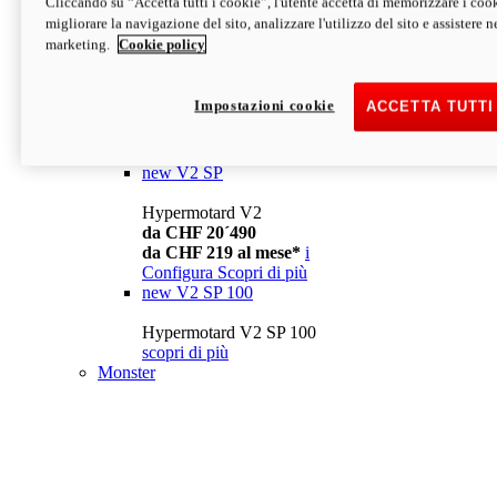
Cliccando su “Accetta tutti i cookie”, l'utente accetta di memorizzare i cook
da CHF 13´990
i
migliorare la navigazione del sito, analizzare l'utilizzo del sito e assistere ne
Configura
Scopri di più
marketing.
Cookie policy
new
V2
Hypermotard V2
Impostazioni cookie
ACCETTA TUTTI
da CHF 15´990
da CHF 169 al mese*
i
Configura
Scopri di più
new
V2 SP
Hypermotard V2
da CHF 20´490
da CHF 219 al mese*
i
Configura
Scopri di più
new
V2 SP 100
Hypermotard V2 SP 100
scopri di più
Monster