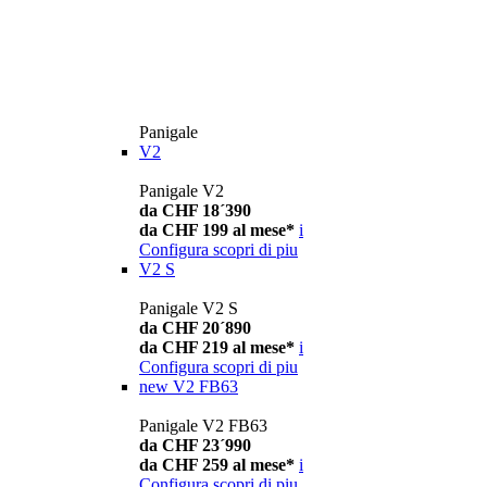
Panigale
V2
Panigale V2
da CHF 18´390
da CHF 199 al mese*
i
Configura
scopri di piu
V2 S
Panigale V2 S
da CHF 20´890
da CHF 219 al mese*
i
Configura
scopri di piu
new
V2 FB63
Panigale V2 FB63
da CHF 23´990
da CHF 259 al mese*
i
Configura
scopri di piu