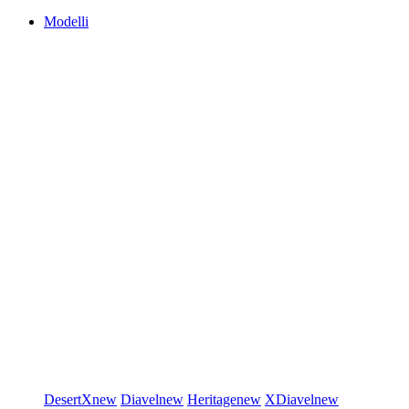
Modelli
DesertX
new
Diavel
new
Heritage
new
XDiavel
new