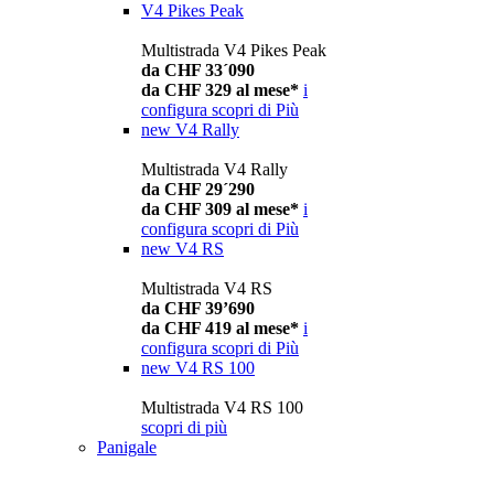
V4 Pikes Peak
Multistrada V4 Pikes Peak
da CHF 33´090
da CHF 329 al mese*
i
configura
scopri di Più
new
V4 Rally
Multistrada V4 Rally
da CHF 29´290
da CHF 309 al mese*
i
configura
scopri di Più
new
V4 RS
Multistrada V4 RS
da CHF 39’690
da CHF 419 al mese*
i
configura
scopri di Più
new
V4 RS 100
Multistrada V4 RS 100
scopri di più
Panigale