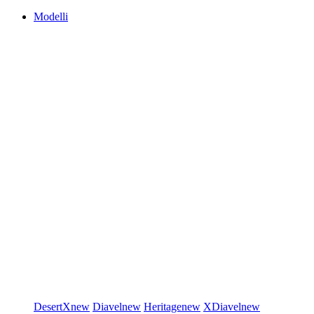
Modelli
DesertX
new
Diavel
new
Heritage
new
XDiavel
new