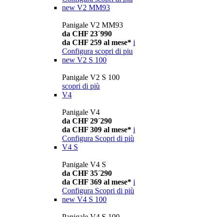
new
V2 MM93
Panigale V2 MM93
da CHF 23´990
da CHF 259 al mese*
i
Configura
scopri di piu
new
V2 S 100
Panigale V2 S 100
scopri di più
V4
Panigale V4
da CHF 29´290
da CHF 309 al mese*
i
Configura
Scopri di più
V4 S
Panigale V4 S
da CHF 35´290
da CHF 369 al mese*
i
Configura
Scopri di più
new
V4 S 100
Panigale V4 S 100