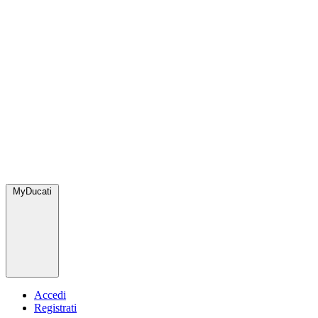
MyDucati
Accedi
Registrati