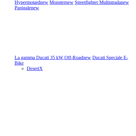
Hypermotard
new
Monster
new
Streetfighter
Multistrada
new
Panigale
new
La gamma Ducati
35 kW
Off-Road
new
Ducati Speciale
E-
Bike
DesertX