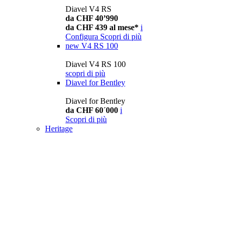
Diavel V4 RS
da CHF 40’990
da CHF 439 al mese*
i
Configura
Scopri di più
new
V4 RS 100
Diavel V4 RS 100
scopri di più
Diavel for Bentley
Diavel for Bentley
da CHF 60´000
i
Scopri di più
Heritage