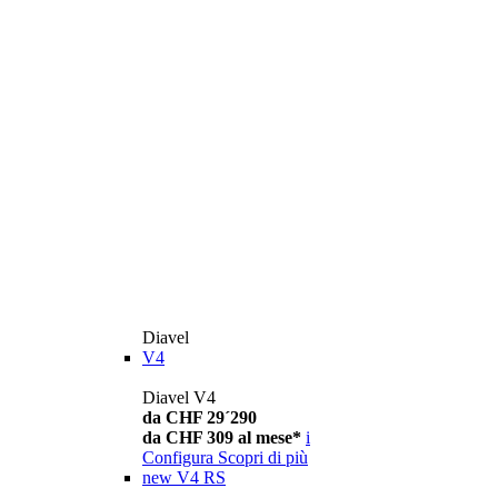
Diavel
V4
Diavel V4
da CHF 29´290
da CHF 309 al mese*
i
Configura
Scopri di più
new
V4 RS