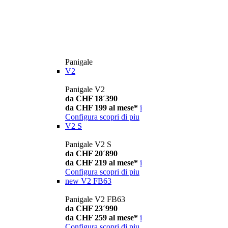
Panigale
V2
Panigale V2
da CHF 18´390
da CHF 199 al mese*
i
Configura
scopri di piu
V2 S
Panigale V2 S
da CHF 20´890
da CHF 219 al mese*
i
Configura
scopri di piu
new
V2 FB63
Panigale V2 FB63
da CHF 23´990
da CHF 259 al mese*
i
Configura
scopri di piu