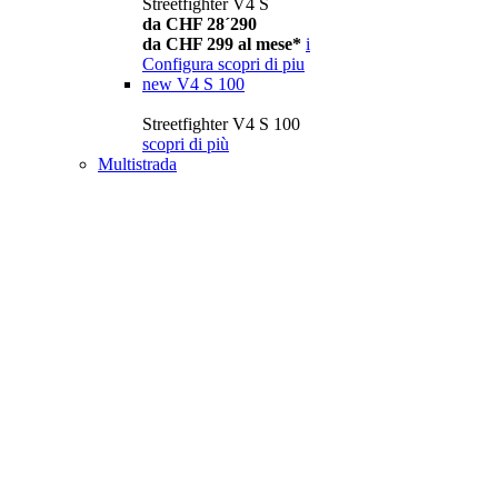
Streetfighter V4 S
da CHF 28´290
da CHF 299 al mese*
i
Configura
scopri di piu
new
V4 S 100
Streetfighter V4 S 100
scopri di più
Multistrada