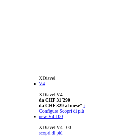
XDiavel
V4
XDiavel V4
da CHF 31´290
da CHF 329 al mese*
i
Configura
Scopri di più
new
V4 100
XDiavel V4 100
scopri di più