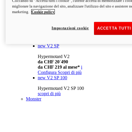
Cliccando su “Accetta tutti i cookie”, l'utente accetta di memorizzare i cook
da CHF 13´990
i
migliorare la navigazione del sito, analizzare l'utilizzo del sito e assistere ne
Configura
Scopri di più
marketing.
Cookie policy
new
V2
Hypermotard V2
Impostazioni cookie
ACCETTA TUTTI
da CHF 15´990
da CHF 169 al mese*
i
Configura
Scopri di più
new
V2 SP
Hypermotard V2
da CHF 20´490
da CHF 219 al mese*
i
Configura
Scopri di più
new
V2 SP 100
Hypermotard V2 SP 100
scopri di più
Monster