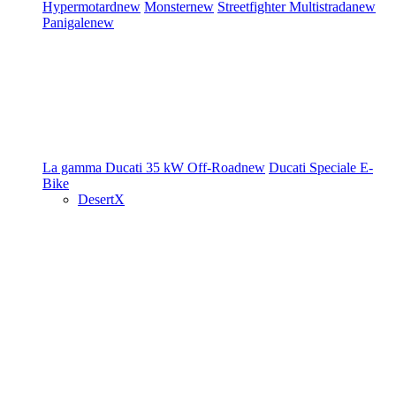
Hypermotard
new
Monster
new
Streetfighter
Multistrada
new
Panigale
new
La gamma Ducati
35 kW
Off-Road
new
Ducati Speciale
E-
Bike
DesertX