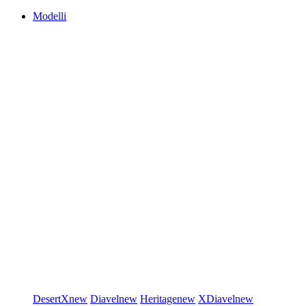
Modelli
DesertX
new
Diavel
new
Heritage
new
XDiavel
new