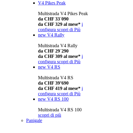
V4 Pikes Peak
Multistrada V4 Pikes Peak
da CHF 33´090
da CHF 329 al mese*
i
configura
scopri di Più
new
V4 Rally
Multistrada V4 Rally
da CHF 29´290
da CHF 309 al mese*
i
configura
scopri di Più
new
V4 RS
Multistrada V4 RS
da CHF 39’690
da CHF 419 al mese*
i
configura
scopri di Più
new
V4 RS 100
Multistrada V4 RS 100
scopri di più
Panigale