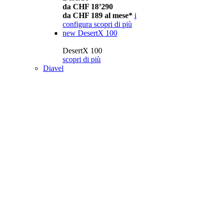
da CHF 18’290
da CHF 189 al mese*
i
configura
scopri di più
new
DesertX 100
DesertX 100
scopri di più
Diavel