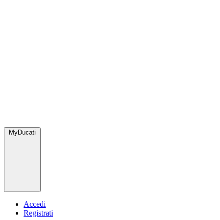
MyDucati
Accedi
Registrati