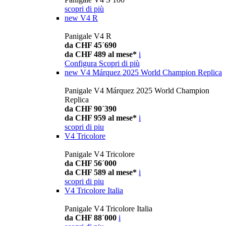
scopri di più
new
V4 R
Panigale V4 R
da CHF 45´690
da CHF 489 al mese*
i
Configura
Scopri di più
new
V4 Márquez 2025 World Champion Replica
Panigale V4 Márquez 2025 World Champion
Replica
da CHF 90´390
da CHF 959 al mese*
i
scopri di piu
V4 Tricolore
Panigale V4 Tricolore
da CHF 56´000
da CHF 589 al mese*
i
scopri di piu
V4 Tricolore Italia
Panigale V4 Tricolore Italia
da CHF 88´000
i