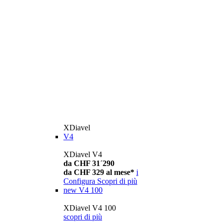
XDiavel
V4
XDiavel V4
da CHF 31´290
da CHF 329 al mese*
i
Configura
Scopri di più
new
V4 100
XDiavel V4 100
scopri di più