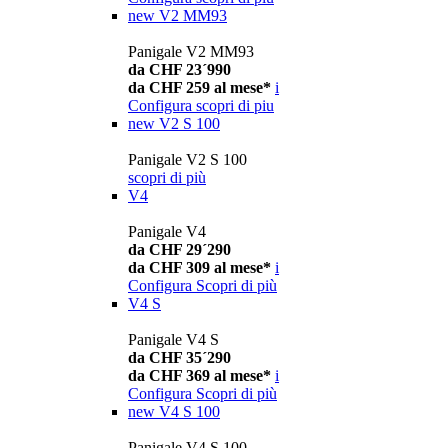
new
V2 MM93
Panigale V2 MM93
da CHF 23´990
da CHF 259 al mese*
i
Configura
scopri di piu
new
V2 S 100
Panigale V2 S 100
scopri di più
V4
Panigale V4
da CHF 29´290
da CHF 309 al mese*
i
Configura
Scopri di più
V4 S
Panigale V4 S
da CHF 35´290
da CHF 369 al mese*
i
Configura
Scopri di più
new
V4 S 100
Panigale V4 S 100