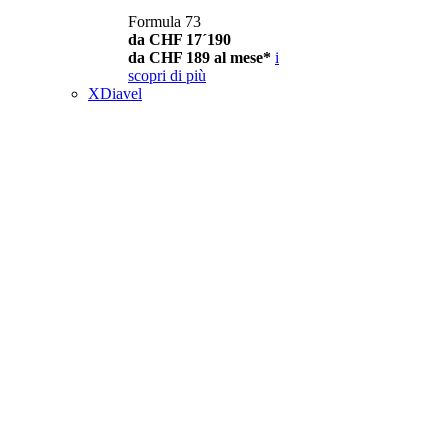
Formula 73
da CHF 17´190
da CHF 189 al mese*
i
scopri di più
XDiavel