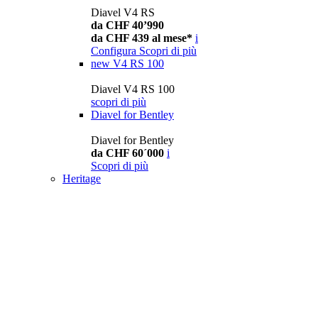
Diavel V4 RS
da CHF 40’990
da CHF 439 al mese*
i
Configura
Scopri di più
new
V4 RS 100
Diavel V4 RS 100
scopri di più
Diavel for Bentley
Diavel for Bentley
da CHF 60´000
i
Scopri di più
Heritage