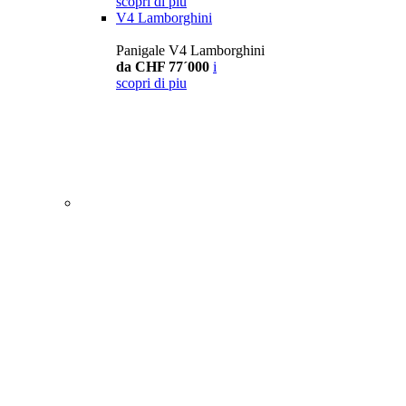
scopri di piu
V4 Lamborghini
Panigale V4 Lamborghini
da CHF 77´000
i
scopri di piu