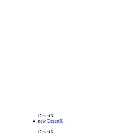
DesertX
new
DesertX
DesertX