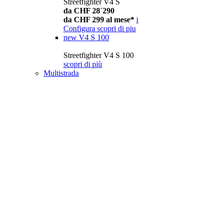
Streetfighter V4 S
da CHF 28´290
da CHF 299 al mese*
i
Configura
scopri di piu
new
V4 S 100
Streetfighter V4 S 100
scopri di più
Multistrada