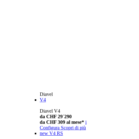
Diavel
V4
Diavel V4
da CHF 29´290
da CHF 309 al mese*
i
Configura
Scopri di più
new
V4 RS