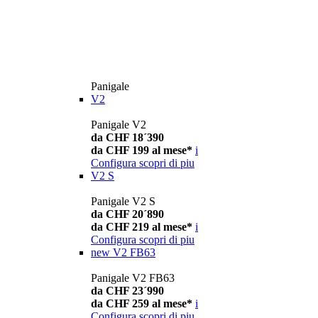
Panigale
V2
Panigale V2
da CHF 18´390
da CHF 199 al mese*
i
Configura
scopri di piu
V2 S
Panigale V2 S
da CHF 20´890
da CHF 219 al mese*
i
Configura
scopri di piu
new
V2 FB63
Panigale V2 FB63
da CHF 23´990
da CHF 259 al mese*
i
Configura
scopri di piu