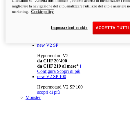
Cliccando su “Accetta tutti i cookie”, l'utente accetta di memorizzare i cook
da CHF 13´990
i
migliorare la navigazione del sito, analizzare l'utilizzo del sito e assistere ne
Configura
Scopri di più
marketing.
Cookie policy
new
V2
Hypermotard V2
Impostazioni cookie
ACCETTA TUTTI
da CHF 15´990
da CHF 169 al mese*
i
Configura
Scopri di più
new
V2 SP
Hypermotard V2
da CHF 20´490
da CHF 219 al mese*
i
Configura
Scopri di più
new
V2 SP 100
Hypermotard V2 SP 100
scopri di più
Monster