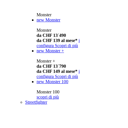
Monster
new
Monster
Monster
da CHF 13´490
da CHF 139 al mese*
i
configura
Scopri di più
new
Monster +
Monster +
da CHF 13´790
da CHF 149 al mese*
i
configura
Scopri di più
new
Monster 100
Monster 100
scopri di più
Streetfighter