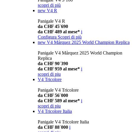
scopri di più
new
V4 R
Panigale V4 R
da CHF 45´690
da CHF 489 al mese*
i
Configura
Scopri di più
new
V4 Márquez 2025 World Champion Replica
Panigale V4 Márquez 2025 World Champion
Replica
da CHF 90´390
da CHF 959 al mese*
i
scopri di piu
V4 Tricolore
Panigale V4 Tricolore
da CHF 56´000
da CHF 589 al mese*
i
scopri di piu
V4 Tricolore Italia
Panigale V4 Tricolore Italia
da CHF 88´000
i