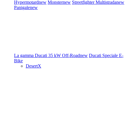
Hypermotard
new
Monster
new
Streetfighter
Multistrada
new
Panigale
new
La gamma Ducati
35 kW
Off-Road
new
Ducati Speciale
E-
Bike
DesertX