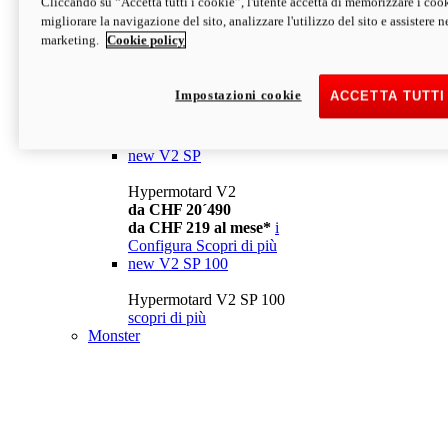
Cliccando su “Accetta tutti i cookie”, l'utente accetta di memorizzare i cook
da CHF 13´990
i
migliorare la navigazione del sito, analizzare l'utilizzo del sito e assistere ne
Configura
Scopri di più
marketing.
Cookie policy
new
V2
Hypermotard V2
Impostazioni cookie
ACCETTA TUTTI
da CHF 15´990
da CHF 169 al mese*
i
Configura
Scopri di più
new
V2 SP
Hypermotard V2
da CHF 20´490
da CHF 219 al mese*
i
Configura
Scopri di più
new
V2 SP 100
Hypermotard V2 SP 100
scopri di più
Monster