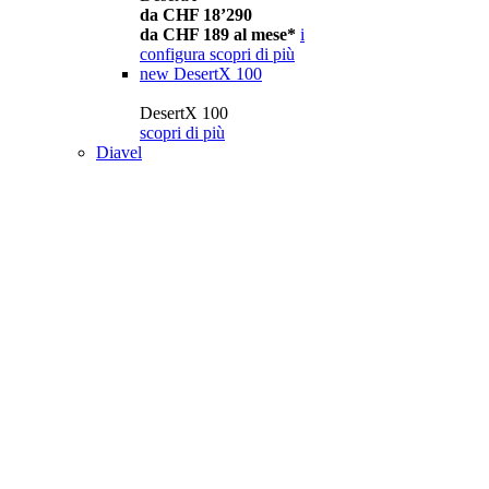
da CHF 18’290
da CHF 189 al mese*
i
configura
scopri di più
new
DesertX 100
DesertX 100
scopri di più
Diavel