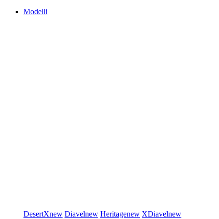
Modelli
DesertX
new
Diavel
new
Heritage
new
XDiavel
new