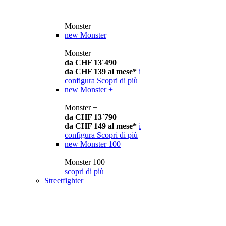
Monster
new
Monster
Monster
da CHF 13´490
da CHF 139 al mese*
i
configura
Scopri di più
new
Monster +
Monster +
da CHF 13´790
da CHF 149 al mese*
i
configura
Scopri di più
new
Monster 100
Monster 100
scopri di più
Streetfighter