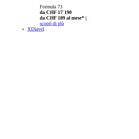
Formula 73
da CHF 17´190
da CHF 189 al mese*
i
scopri di più
XDiavel