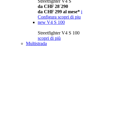
Streetfighter V4 S
da CHF 28´290
da CHF 299 al mese*
i
Configura
scopri di piu
new
V4 S 100
Streetfighter V4 S 100
scopri di più
Multistrada