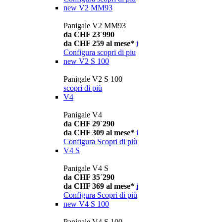
new
V2 MM93
Panigale V2 MM93
da CHF 23´990
da CHF 259 al mese*
i
Configura
scopri di piu
new
V2 S 100
Panigale V2 S 100
scopri di più
V4
Panigale V4
da CHF 29´290
da CHF 309 al mese*
i
Configura
Scopri di più
V4 S
Panigale V4 S
da CHF 35´290
da CHF 369 al mese*
i
Configura
Scopri di più
new
V4 S 100
Panigale V4 S 100