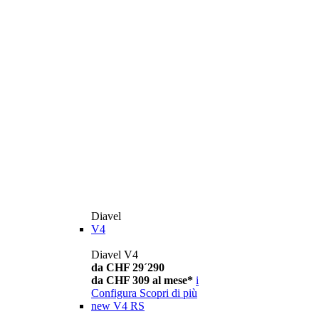
Diavel
V4
Diavel V4
da CHF 29´290
da CHF 309 al mese*
i
Configura
Scopri di più
new
V4 RS