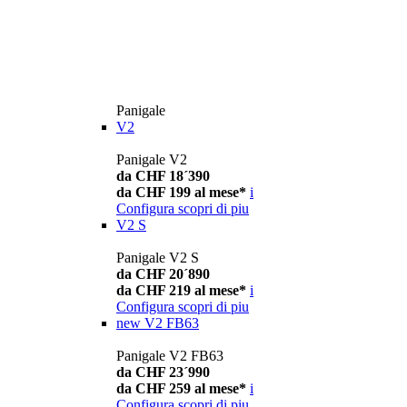
Panigale
V2
Panigale V2
da CHF 18´390
da CHF 199 al mese*
i
Configura
scopri di piu
V2 S
Panigale V2 S
da CHF 20´890
da CHF 219 al mese*
i
Configura
scopri di piu
new
V2 FB63
Panigale V2 FB63
da CHF 23´990
da CHF 259 al mese*
i
Configura
scopri di piu