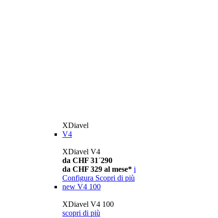
XDiavel
V4
XDiavel V4
da CHF 31´290
da CHF 329 al mese*
i
Configura
Scopri di più
new
V4 100
XDiavel V4 100
scopri di più