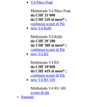
V4 Pikes Peak
Multistrada V4 Pikes Peak
da CHF 33´090
da CHF 329 al mese*
i
configura
scopri di Più
new
V4 Rally
Multistrada V4 Rally
da CHF 29´290
da CHF 309 al mese*
i
configura
scopri di Più
new
V4 RS
Multistrada V4 RS
da CHF 39’690
da CHF 419 al mese*
i
configura
scopri di Più
new
V4 RS 100
Multistrada V4 RS 100
scopri di più
Panigale