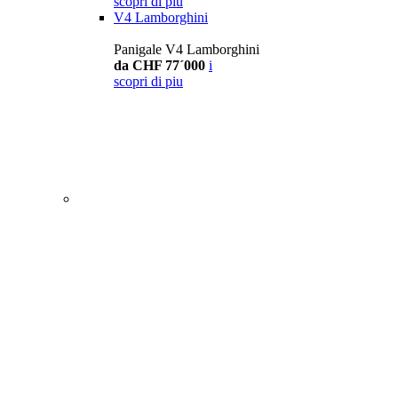
scopri di piu
V4 Lamborghini
Panigale V4 Lamborghini
da CHF 77´000
i
scopri di piu