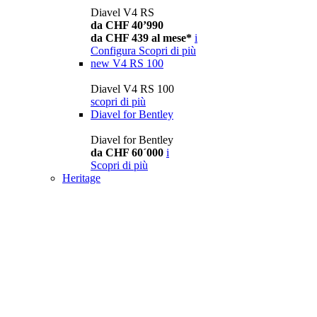
Diavel V4 RS
da CHF 40’990
da CHF 439 al mese*
i
Configura
Scopri di più
new
V4 RS 100
Diavel V4 RS 100
scopri di più
Diavel for Bentley
Diavel for Bentley
da CHF 60´000
i
Scopri di più
Heritage