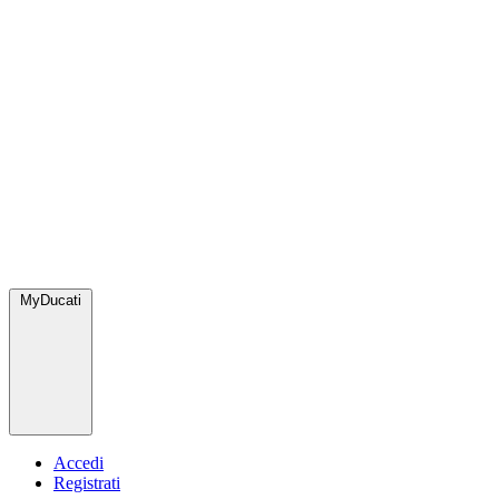
MyDucati
Accedi
Registrati