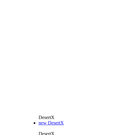
DesertX
new
DesertX
DesertX