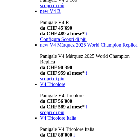
scopri di più
new
V4 R
Panigale V4 R
da CHF 45´690
da CHF 489 al mese*
i
Configura
Scopri di più
new
V4 Márquez 2025 World Champion Replica
Panigale V4 Márquez 2025 World Champion
Replica
da CHF 90´390
da CHF 959 al mese*
i
scopri di piu
V4 Tricolore
Panigale V4 Tricolore
da CHF 56´000
da CHF 589 al mese*
i
scopri di piu
V4 Tricolore Italia
Panigale V4 Tricolore Italia
da CHF 88´000
i