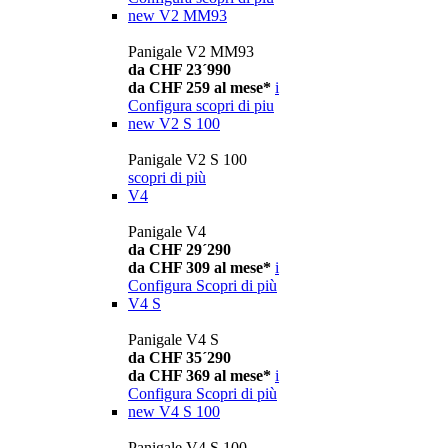
new
V2 MM93
Panigale V2 MM93
da CHF 23´990
da CHF 259 al mese*
i
Configura
scopri di piu
new
V2 S 100
Panigale V2 S 100
scopri di più
V4
Panigale V4
da CHF 29´290
da CHF 309 al mese*
i
Configura
Scopri di più
V4 S
Panigale V4 S
da CHF 35´290
da CHF 369 al mese*
i
Configura
Scopri di più
new
V4 S 100
Panigale V4 S 100