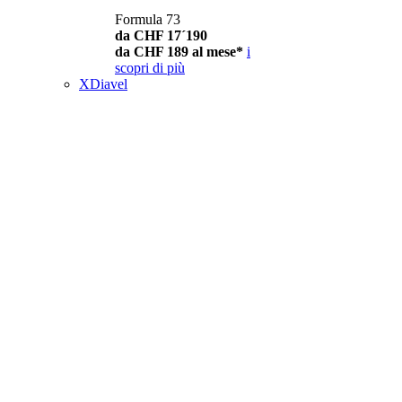
Formula 73
da CHF 17´190
da CHF 189 al mese*
i
scopri di più
XDiavel