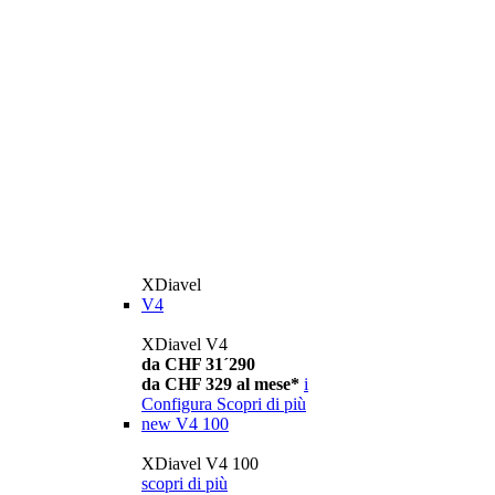
XDiavel
V4
XDiavel V4
da CHF 31´290
da CHF 329 al mese*
i
Configura
Scopri di più
new
V4 100
XDiavel V4 100
scopri di più