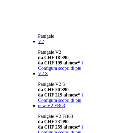
Panigale
V2
Panigale V2
da CHF 18´390
da CHF 199 al mese*
i
Configura
scopri di piu
V2 S
Panigale V2 S
da CHF 20´890
da CHF 219 al mese*
i
Configura
scopri di piu
new
V2 FB63
Panigale V2 FB63
da CHF 23´990
da CHF 259 al mese*
i
Configura
scopri di piu