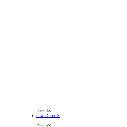
DesertX
new
DesertX
DesertX