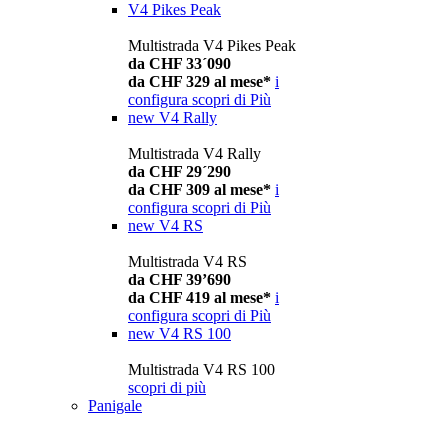
V4 Pikes Peak
Multistrada V4 Pikes Peak
da CHF 33´090
da CHF 329 al mese*
i
configura
scopri di Più
new
V4 Rally
Multistrada V4 Rally
da CHF 29´290
da CHF 309 al mese*
i
configura
scopri di Più
new
V4 RS
Multistrada V4 RS
da CHF 39’690
da CHF 419 al mese*
i
configura
scopri di Più
new
V4 RS 100
Multistrada V4 RS 100
scopri di più
Panigale