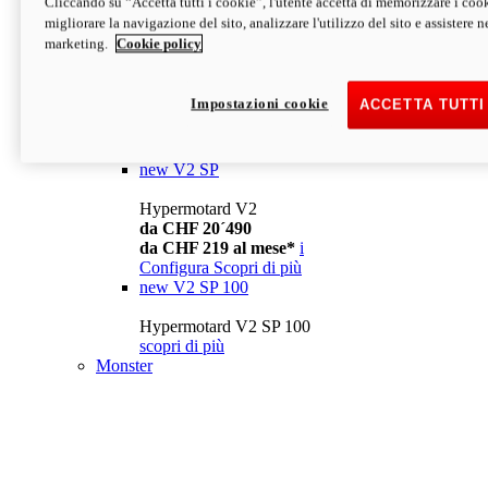
Cliccando su “Accetta tutti i cookie”, l'utente accetta di memorizzare i cook
da CHF 13´990
i
migliorare la navigazione del sito, analizzare l'utilizzo del sito e assistere ne
Configura
Scopri di più
marketing.
Cookie policy
new
V2
Hypermotard V2
Impostazioni cookie
ACCETTA TUTTI
da CHF 15´990
da CHF 169 al mese*
i
Configura
Scopri di più
new
V2 SP
Hypermotard V2
da CHF 20´490
da CHF 219 al mese*
i
Configura
Scopri di più
new
V2 SP 100
Hypermotard V2 SP 100
scopri di più
Monster