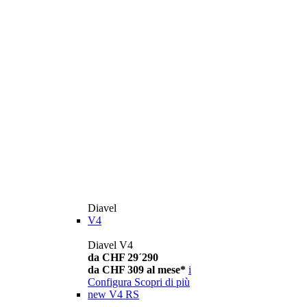
Diavel
V4
Diavel V4
da CHF 29´290
da CHF 309 al mese*
i
Configura
Scopri di più
new
V4 RS