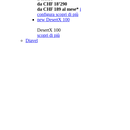
da CHF 18’290
da CHF 189 al mese*
i
configura
scopri di più
new
DesertX 100
DesertX 100
scopri di più
Diavel