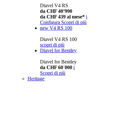
Diavel V4 RS
da CHF 40’990
da CHF 439 al mese*
i
Configura
Scopri di più
new
V4 RS 100
Diavel V4 RS 100
scopri di più
Diavel for Bentley
Diavel for Bentley
da CHF 60´000
i
Scopri di più
Heritage