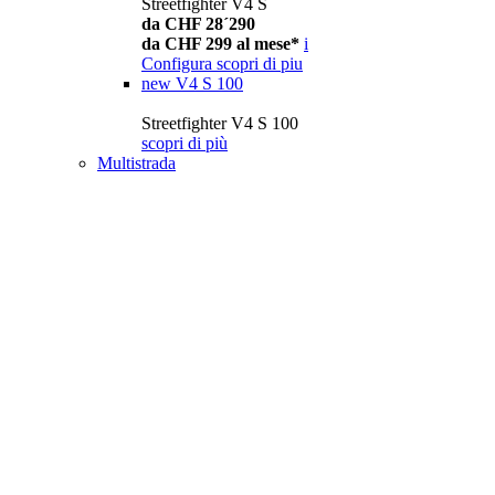
Streetfighter V4 S
da CHF 28´290
da CHF 299 al mese*
i
Configura
scopri di piu
new
V4 S 100
Streetfighter V4 S 100
scopri di più
Multistrada