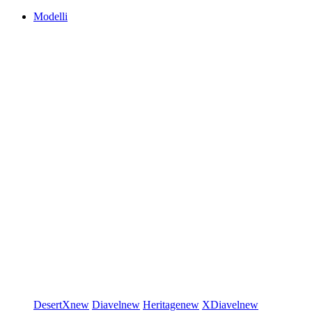
Modelli
DesertX
new
Diavel
new
Heritage
new
XDiavel
new