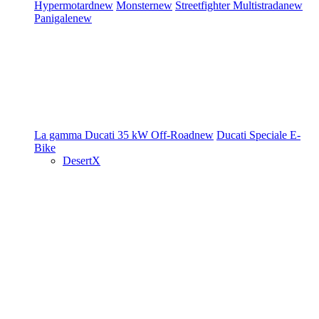
Hypermotard
new
Monster
new
Streetfighter
Multistrada
new
Panigale
new
La gamma Ducati
35 kW
Off-Road
new
Ducati Speciale
E-
Bike
DesertX