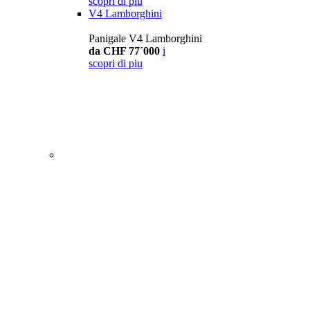
scopri di piu
V4 Lamborghini
Panigale V4 Lamborghini
da CHF 77´000
i
scopri di piu