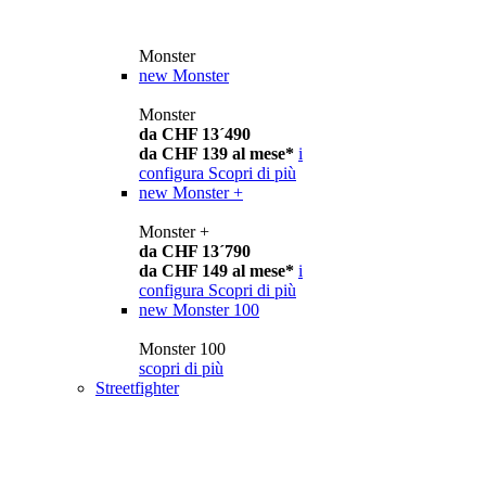
Monster
new
Monster
Monster
da CHF 13´490
da CHF 139 al mese*
i
configura
Scopri di più
new
Monster +
Monster +
da CHF 13´790
da CHF 149 al mese*
i
configura
Scopri di più
new
Monster 100
Monster 100
scopri di più
Streetfighter