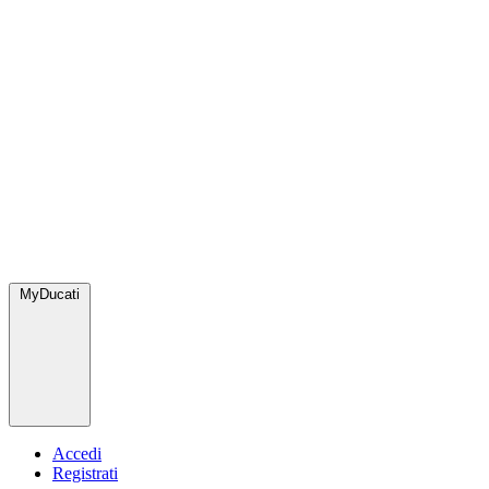
MyDucati
Accedi
Registrati