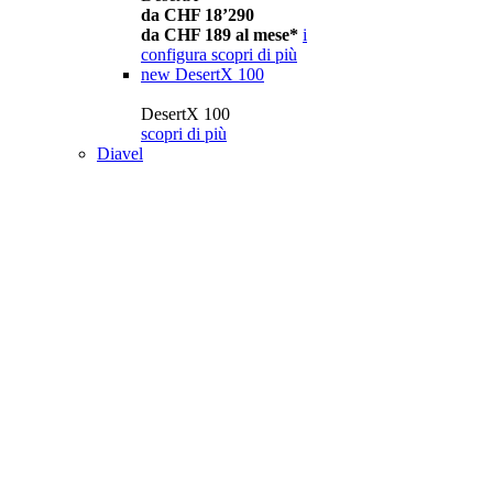
da CHF 18’290
da CHF 189 al mese*
i
configura
scopri di più
new
DesertX 100
DesertX 100
scopri di più
Diavel