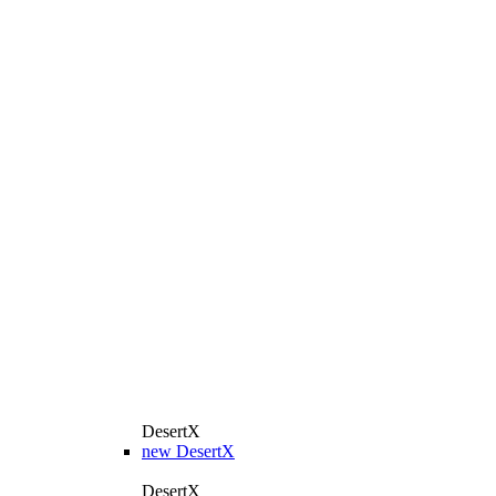
DesertX
new
DesertX
DesertX