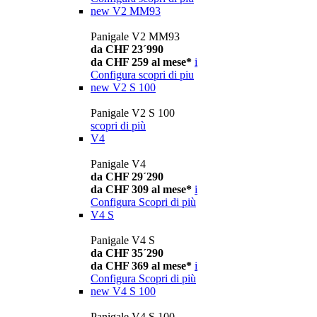
new
V2 MM93
Panigale V2 MM93
da CHF 23´990
da CHF 259 al mese*
i
Configura
scopri di piu
new
V2 S 100
Panigale V2 S 100
scopri di più
V4
Panigale V4
da CHF 29´290
da CHF 309 al mese*
i
Configura
Scopri di più
V4 S
Panigale V4 S
da CHF 35´290
da CHF 369 al mese*
i
Configura
Scopri di più
new
V4 S 100
Panigale V4 S 100