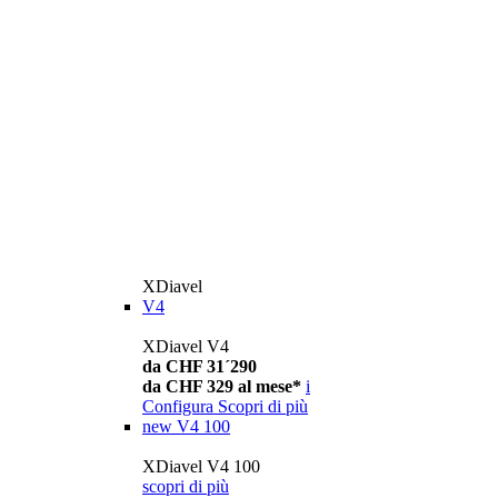
XDiavel
V4
XDiavel V4
da CHF 31´290
da CHF 329 al mese*
i
Configura
Scopri di più
new
V4 100
XDiavel V4 100
scopri di più