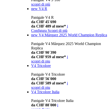
scopri di più
new
V4 R
Panigale V4 R
da CHF 45´690
da CHF 489 al mese*
i
Configura
Scopri di più
new
V4 Márquez 2025 World Champion Replica
Panigale V4 Márquez 2025 World Champion
Replica
da CHF 90´390
da CHF 959 al mese*
i
scopri di piu
V4 Tricolore
Panigale V4 Tricolore
da CHF 56´000
da CHF 589 al mese*
i
scopri di piu
V4 Tricolore Italia
Panigale V4 Tricolore Italia
da CHF 88´000
i