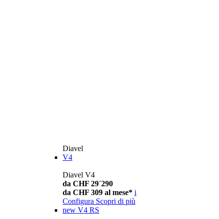
Diavel
V4
Diavel V4
da CHF 29´290
da CHF 309 al mese*
i
Configura
Scopri di più
new
V4 RS