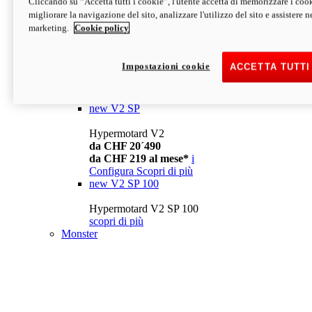
Cliccando su “Accetta tutti i cookie”, l'utente accetta di memorizzare i cook
da CHF 13´990
i
migliorare la navigazione del sito, analizzare l'utilizzo del sito e assistere ne
Configura
Scopri di più
marketing.
Cookie policy
new
V2
Hypermotard V2
Impostazioni cookie
ACCETTA TUTTI
da CHF 15´990
da CHF 169 al mese*
i
Configura
Scopri di più
new
V2 SP
Hypermotard V2
da CHF 20´490
da CHF 219 al mese*
i
Configura
Scopri di più
new
V2 SP 100
Hypermotard V2 SP 100
scopri di più
Monster