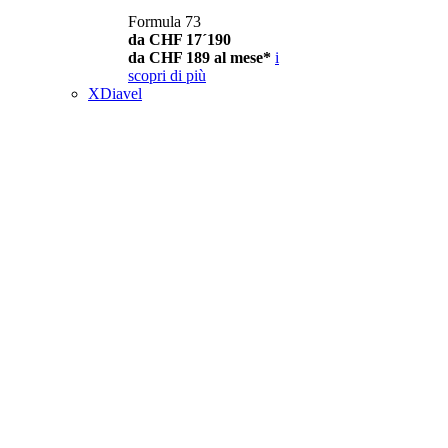
Formula 73
da CHF 17´190
da CHF 189 al mese*
i
scopri di più
XDiavel