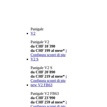
Panigale
V2
Panigale V2
da CHF 18´390
da CHF 199 al mese*
i
Configura
scopri di piu
V2 S
Panigale V2 S
da CHF 20´890
da CHF 219 al mese*
i
Configura
scopri di piu
new
V2 FB63
Panigale V2 FB63
da CHF 23´990
da CHF 259 al mese*
i
Configura
scopri di piu