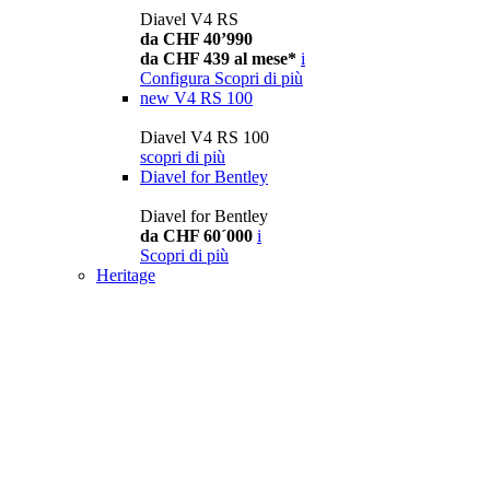
Diavel V4 RS
da CHF 40’990
da CHF 439 al mese*
i
Configura
Scopri di più
new
V4 RS 100
Diavel V4 RS 100
scopri di più
Diavel for Bentley
Diavel for Bentley
da CHF 60´000
i
Scopri di più
Heritage