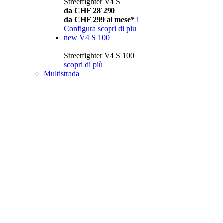
Streetfighter V4 S
da CHF 28´290
da CHF 299 al mese*
i
Configura
scopri di piu
new
V4 S 100
Streetfighter V4 S 100
scopri di più
Multistrada