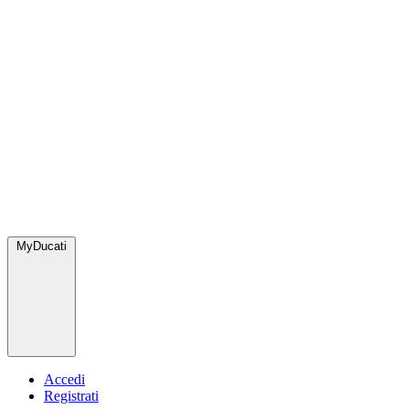
MyDucati
Accedi
Registrati