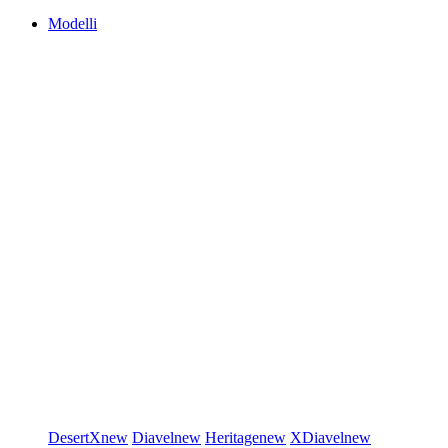
Modelli
DesertX
new
Diavel
new
Heritage
new
XDiavel
new