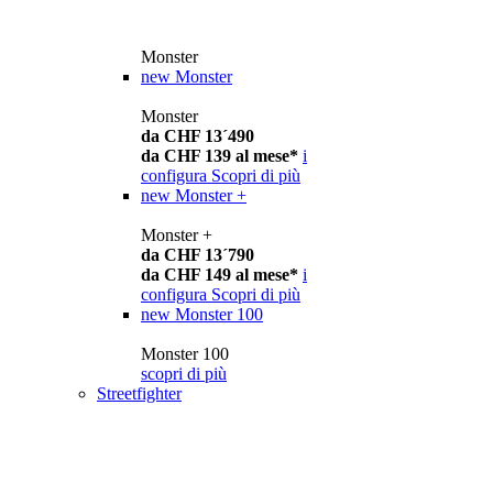
Monster
new
Monster
Monster
da CHF 13´490
da CHF 139 al mese*
i
configura
Scopri di più
new
Monster +
Monster +
da CHF 13´790
da CHF 149 al mese*
i
configura
Scopri di più
new
Monster 100
Monster 100
scopri di più
Streetfighter