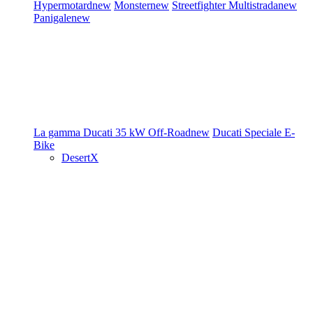
Hypermotard
new
Monster
new
Streetfighter
Multistrada
new
Panigale
new
La gamma Ducati
35 kW
Off-Road
new
Ducati Speciale
E-
Bike
DesertX