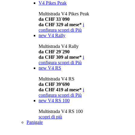
V4 Pikes Peak
Multistrada V4 Pikes Peak
da CHF 33´090
da CHF 329 al mese*
i
configura
scopri di Più
new
V4 Rally
Multistrada V4 Rally
da CHF 29´290
da CHF 309 al mese*
i
configura
scopri di Più
new
V4 RS
Multistrada V4 RS
da CHF 39’690
da CHF 419 al mese*
i
configura
scopri di Più
new
V4 RS 100
Multistrada V4 RS 100
scopri di più
Panigale