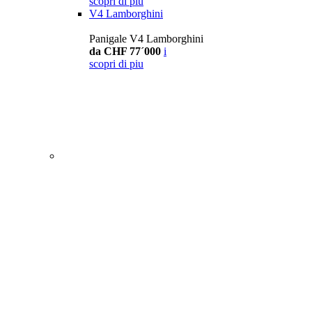
scopri di piu
V4 Lamborghini
Panigale V4 Lamborghini
da CHF 77´000
i
scopri di piu