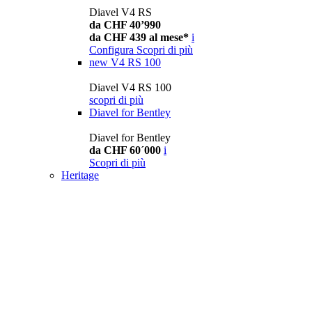
Diavel V4 RS
da CHF 40’990
da CHF 439 al mese*
i
Configura
Scopri di più
new
V4 RS 100
Diavel V4 RS 100
scopri di più
Diavel for Bentley
Diavel for Bentley
da CHF 60´000
i
Scopri di più
Heritage