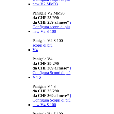
new
V2 MM93
Panigale V2 MM93
da CHF 23´990
da CHF 259 al mese*
i
Configura
scopri di piu
new
V2 S 100
Panigale V2 S 100
scopri di più
V4
Panigale V4
da CHF 29´290
da CHF 309 al mese*
i
Configura
Scopri di più
V4 S
Panigale V4 S
da CHF 35´290
da CHF 369 al mese*
i
Configura
Scopri di più
new
V4 S 100
Panigale V4 S 100