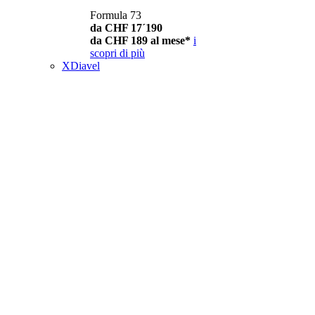
Formula 73
da CHF 17´190
da CHF 189 al mese*
i
scopri di più
XDiavel