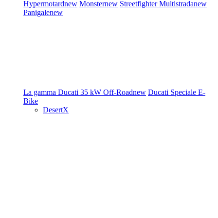
Hypermotard
new
Monster
new
Streetfighter
Multistrada
new
Panigale
new
La gamma Ducati
35 kW
Off-Road
new
Ducati Speciale
E-
Bike
DesertX