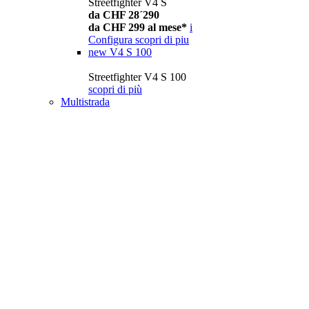
Streetfighter V4 S
da CHF 28´290
da CHF 299 al mese*
i
Configura
scopri di piu
new
V4 S 100
Streetfighter V4 S 100
scopri di più
Multistrada