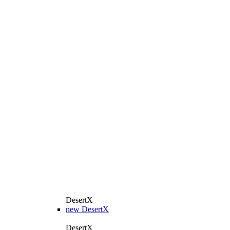
DesertX
new
DesertX
DesertX