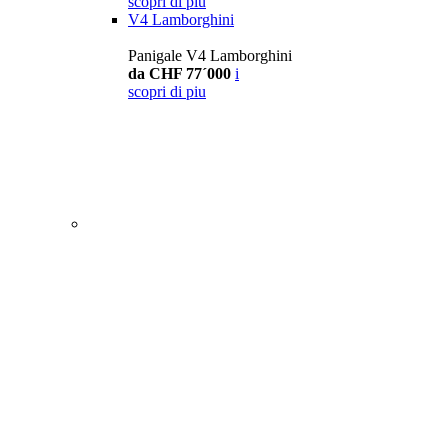
scopri di piu
V4 Lamborghini
Panigale V4 Lamborghini
da CHF 77´000
i
scopri di piu