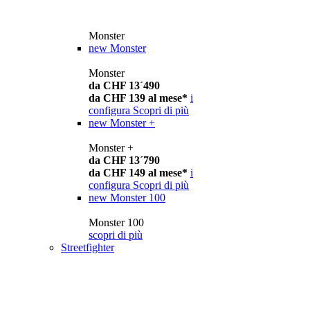
Monster
new
Monster
Monster
da CHF 13´490
da CHF 139 al mese*
i
configura
Scopri di più
new
Monster +
Monster +
da CHF 13´790
da CHF 149 al mese*
i
configura
Scopri di più
new
Monster 100
Monster 100
scopri di più
Streetfighter