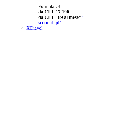
Formula 73
da CHF 17´190
da CHF 189 al mese*
i
scopri di più
XDiavel