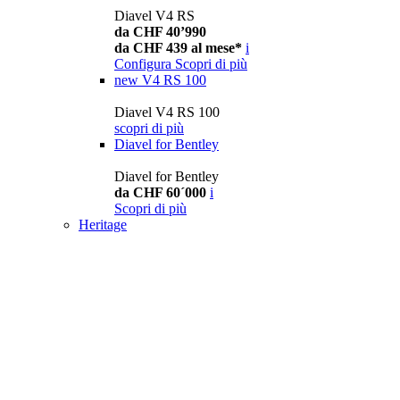
Diavel V4 RS
da CHF 40’990
da CHF 439 al mese*
i
Configura
Scopri di più
new
V4 RS 100
Diavel V4 RS 100
scopri di più
Diavel for Bentley
Diavel for Bentley
da CHF 60´000
i
Scopri di più
Heritage