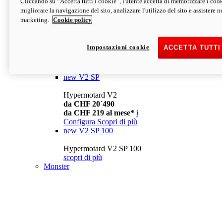
Cliccando su “Accetta tutti i cookie”, l'utente accetta di memorizzare i cook
da CHF 13´990
i
migliorare la navigazione del sito, analizzare l'utilizzo del sito e assistere ne
Configura
Scopri di più
marketing.
Cookie policy
new
V2
Hypermotard V2
Impostazioni cookie
ACCETTA TUTTI
da CHF 15´990
da CHF 169 al mese*
i
Configura
Scopri di più
new
V2 SP
Hypermotard V2
da CHF 20´490
da CHF 219 al mese*
i
Configura
Scopri di più
new
V2 SP 100
Hypermotard V2 SP 100
scopri di più
Monster