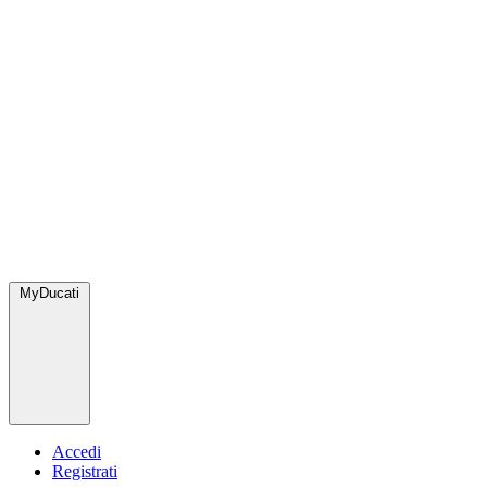
MyDucati
Accedi
Registrati