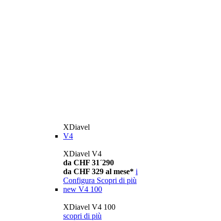
XDiavel
V4
XDiavel V4
da CHF 31´290
da CHF 329 al mese*
i
Configura
Scopri di più
new
V4 100
XDiavel V4 100
scopri di più