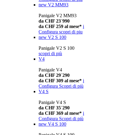
new
V2 MM93
Panigale V2 MM93
da CHF 23´990
da CHF 259 al mese*
i
Configura
scopri di piu
new
V2 S 100
Panigale V2 S 100
scopri di più
V4
Panigale V4
da CHF 29´290
da CHF 309 al mese*
i
Configura
Scopri di più
V4 S
Panigale V4 S
da CHF 35´290
da CHF 369 al mese*
i
Configura
Scopri di più
new
V4 S 100
Panigale V4 S 100