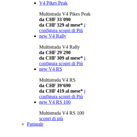
V4 Pikes Peak
Multistrada V4 Pikes Peak
da CHF 33´090
da CHF 329 al mese*
i
configura
scopri di Più
new
V4 Rally
Multistrada V4 Rally
da CHF 29´290
da CHF 309 al mese*
i
configura
scopri di Più
new
V4 RS
Multistrada V4 RS
da CHF 39’690
da CHF 419 al mese*
i
configura
scopri di Più
new
V4 RS 100
Multistrada V4 RS 100
scopri di più
Panigale