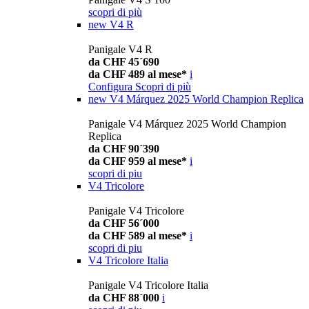
scopri di più
new
V4 R
Panigale V4 R
da CHF 45´690
da CHF 489 al mese*
i
Configura
Scopri di più
new
V4 Márquez 2025 World Champion Replica
Panigale V4 Márquez 2025 World Champion
Replica
da CHF 90´390
da CHF 959 al mese*
i
scopri di piu
V4 Tricolore
Panigale V4 Tricolore
da CHF 56´000
da CHF 589 al mese*
i
scopri di piu
V4 Tricolore Italia
Panigale V4 Tricolore Italia
da CHF 88´000
i