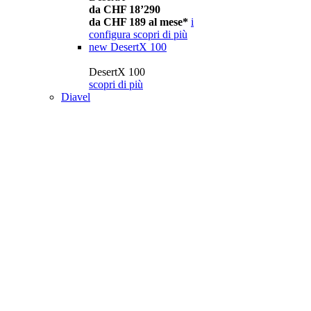
da CHF 18’290
da CHF 189 al mese*
i
configura
scopri di più
new
DesertX 100
DesertX 100
scopri di più
Diavel