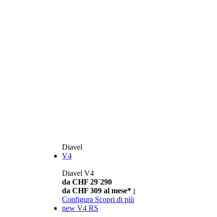
Diavel
V4
Diavel V4
da CHF 29´290
da CHF 309 al mese*
i
Configura
Scopri di più
new
V4 RS