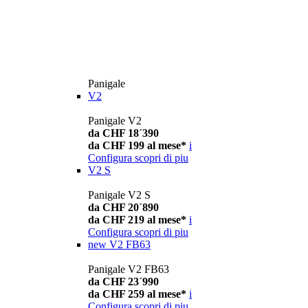
Panigale
V2
Panigale V2
da CHF 18´390
da CHF 199 al mese*
i
Configura
scopri di piu
V2 S
Panigale V2 S
da CHF 20´890
da CHF 219 al mese*
i
Configura
scopri di piu
new
V2 FB63
Panigale V2 FB63
da CHF 23´990
da CHF 259 al mese*
i
Configura
scopri di piu