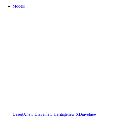
Modelli
DesertX
new
Diavel
new
Heritage
new
XDiavel
new