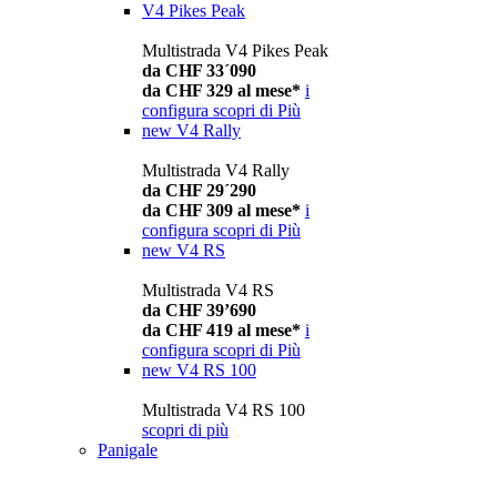
V4 Pikes Peak
Multistrada V4 Pikes Peak
da CHF 33´090
da CHF 329 al mese*
i
configura
scopri di Più
new
V4 Rally
Multistrada V4 Rally
da CHF 29´290
da CHF 309 al mese*
i
configura
scopri di Più
new
V4 RS
Multistrada V4 RS
da CHF 39’690
da CHF 419 al mese*
i
configura
scopri di Più
new
V4 RS 100
Multistrada V4 RS 100
scopri di più
Panigale