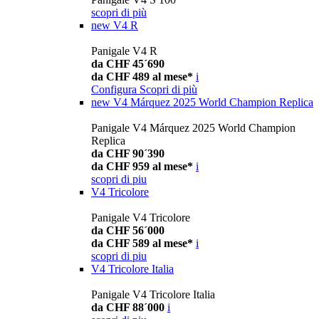
scopri di più
new
V4 R
Panigale V4 R
da CHF 45´690
da CHF 489 al mese*
i
Configura
Scopri di più
new
V4 Márquez 2025 World Champion Replica
Panigale V4 Márquez 2025 World Champion
Replica
da CHF 90´390
da CHF 959 al mese*
i
scopri di piu
V4 Tricolore
Panigale V4 Tricolore
da CHF 56´000
da CHF 589 al mese*
i
scopri di piu
V4 Tricolore Italia
Panigale V4 Tricolore Italia
da CHF 88´000
i