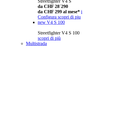
Streetfighter V4 S
da CHF 28´290
da CHF 299 al mese*
i
Configura
scopri di piu
new
V4 S 100
Streetfighter V4 S 100
scopri di più
Multistrada