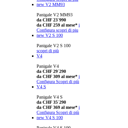
new
V2 MM93
Panigale V2 MM93
da CHF 23´990
da CHF 259 al mese*
i
Configura
scopri di piu
new
V2 S 100
Panigale V2 S 100
scopri di più
V4
Panigale V4
da CHF 29´290
da CHF 309 al mese*
i
Configura
Scopri di più
V4 S
Panigale V4 S
da CHF 35´290
da CHF 369 al mese*
i
Configura
Scopri di più
new
V4 S 100
Panigale V4 S 100