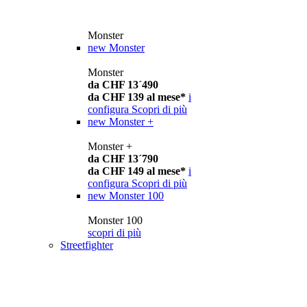
Monster
new
Monster
Monster
da CHF 13´490
da CHF 139 al mese*
i
configura
Scopri di più
new
Monster +
Monster +
da CHF 13´790
da CHF 149 al mese*
i
configura
Scopri di più
new
Monster 100
Monster 100
scopri di più
Streetfighter