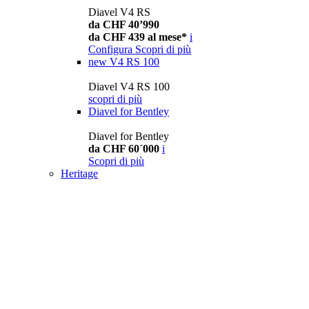
Diavel V4 RS
da CHF 40’990
da CHF 439 al mese*
i
Configura
Scopri di più
new
V4 RS 100
Diavel V4 RS 100
scopri di più
Diavel for Bentley
Diavel for Bentley
da CHF 60´000
i
Scopri di più
Heritage