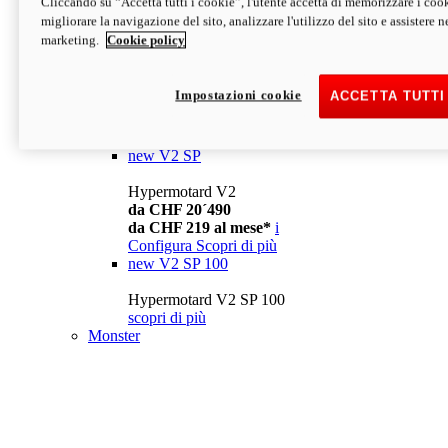
Cliccando su “Accetta tutti i cookie”, l'utente accetta di memorizzare i cook
da CHF 13´990
i
migliorare la navigazione del sito, analizzare l'utilizzo del sito e assistere ne
Configura
Scopri di più
marketing.
Cookie policy
new
V2
Hypermotard V2
Impostazioni cookie
ACCETTA TUTTI
da CHF 15´990
da CHF 169 al mese*
i
Configura
Scopri di più
new
V2 SP
Hypermotard V2
da CHF 20´490
da CHF 219 al mese*
i
Configura
Scopri di più
new
V2 SP 100
Hypermotard V2 SP 100
scopri di più
Monster