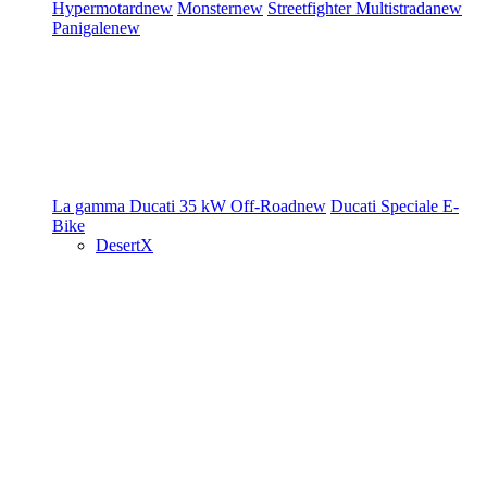
Hypermotard
new
Monster
new
Streetfighter
Multistrada
new
Panigale
new
La gamma Ducati
35 kW
Off-Road
new
Ducati Speciale
E-
Bike
DesertX