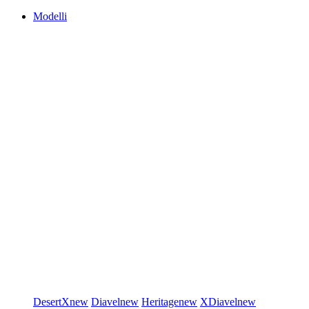
Modelli
DesertX
new
Diavel
new
Heritage
new
XDiavel
new