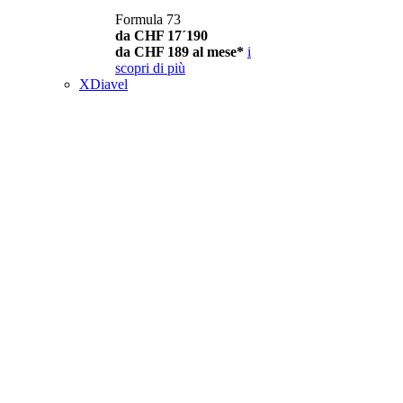
Formula 73
da CHF 17´190
da CHF 189 al mese*
i
scopri di più
XDiavel