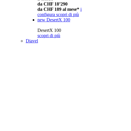
da CHF 18’290
da CHF 189 al mese*
i
configura
scopri di più
new
DesertX 100
DesertX 100
scopri di più
Diavel