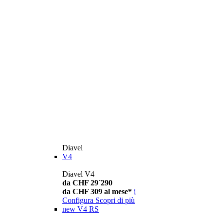
Diavel
V4
Diavel V4
da CHF 29´290
da CHF 309 al mese*
i
Configura
Scopri di più
new
V4 RS