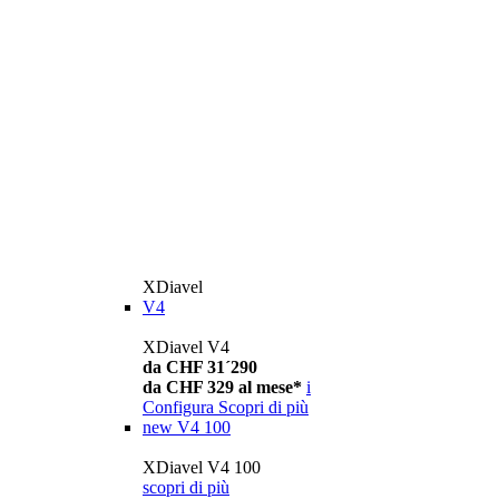
XDiavel
V4
XDiavel V4
da CHF 31´290
da CHF 329 al mese*
i
Configura
Scopri di più
new
V4 100
XDiavel V4 100
scopri di più