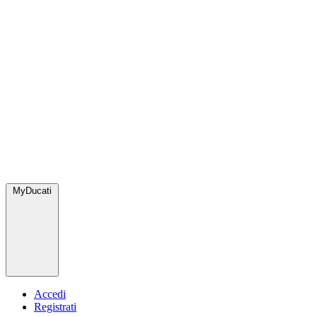
MyDucati
Accedi
Registrati