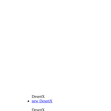
DesertX
new
DesertX
DesertX