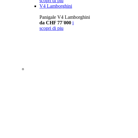
scopri di piu
V4 Lamborghini
Panigale V4 Lamborghini
da CHF 77´000
i
scopri di piu