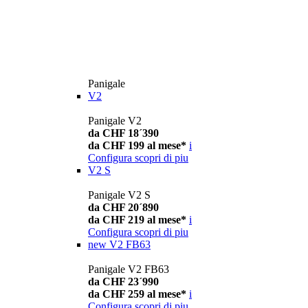
Panigale
V2
Panigale V2
da CHF 18´390
da CHF 199 al mese*
i
Configura
scopri di piu
V2 S
Panigale V2 S
da CHF 20´890
da CHF 219 al mese*
i
Configura
scopri di piu
new
V2 FB63
Panigale V2 FB63
da CHF 23´990
da CHF 259 al mese*
i
Configura
scopri di piu