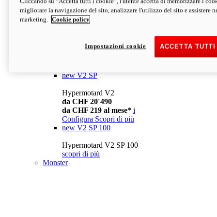
Cliccando su “Accetta tutti i cookie”, l'utente accetta di memorizzare i cook
da CHF 13´990
i
migliorare la navigazione del sito, analizzare l'utilizzo del sito e assistere ne
Configura
Scopri di più
marketing.
Cookie policy
new
V2
Hypermotard V2
Impostazioni cookie
ACCETTA TUTTI
da CHF 15´990
da CHF 169 al mese*
i
Configura
Scopri di più
new
V2 SP
Hypermotard V2
da CHF 20´490
da CHF 219 al mese*
i
Configura
Scopri di più
new
V2 SP 100
Hypermotard V2 SP 100
scopri di più
Monster