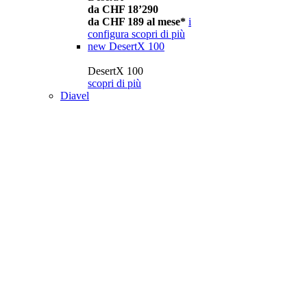
da CHF 18’290
da CHF 189 al mese*
i
configura
scopri di più
new
DesertX 100
DesertX 100
scopri di più
Diavel