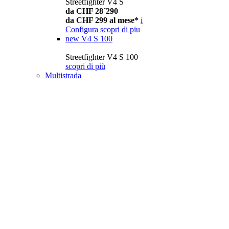
Streetfighter V4 S
da CHF 28´290
da CHF 299 al mese*
i
Configura
scopri di piu
new
V4 S 100
Streetfighter V4 S 100
scopri di più
Multistrada