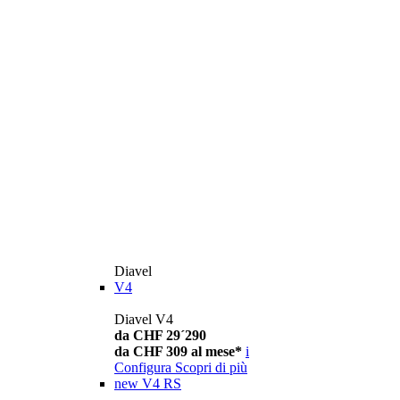
Diavel
V4
Diavel V4
da CHF 29´290
da CHF 309 al mese*
i
Configura
Scopri di più
new
V4 RS