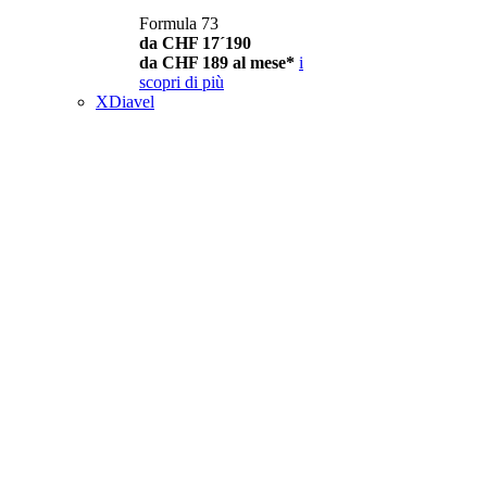
Formula 73
da CHF 17´190
da CHF 189 al mese*
i
scopri di più
XDiavel