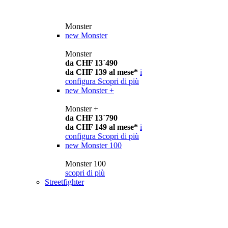
Monster
new
Monster
Monster
da CHF 13´490
da CHF 139 al mese*
i
configura
Scopri di più
new
Monster +
Monster +
da CHF 13´790
da CHF 149 al mese*
i
configura
Scopri di più
new
Monster 100
Monster 100
scopri di più
Streetfighter