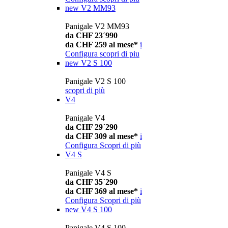
new
V2 MM93
Panigale V2 MM93
da CHF 23´990
da CHF 259 al mese*
i
Configura
scopri di piu
new
V2 S 100
Panigale V2 S 100
scopri di più
V4
Panigale V4
da CHF 29´290
da CHF 309 al mese*
i
Configura
Scopri di più
V4 S
Panigale V4 S
da CHF 35´290
da CHF 369 al mese*
i
Configura
Scopri di più
new
V4 S 100
Panigale V4 S 100