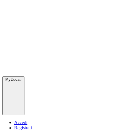
MyDucati
Accedi
Registrati