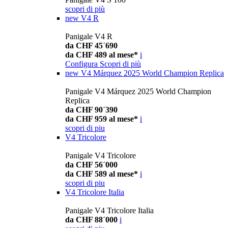
scopri di più
new
V4 R
Panigale V4 R
da CHF 45´690
da CHF 489 al mese*
i
Configura
Scopri di più
new
V4 Márquez 2025 World Champion Replica
Panigale V4 Márquez 2025 World Champion
Replica
da CHF 90´390
da CHF 959 al mese*
i
scopri di piu
V4 Tricolore
Panigale V4 Tricolore
da CHF 56´000
da CHF 589 al mese*
i
scopri di piu
V4 Tricolore Italia
Panigale V4 Tricolore Italia
da CHF 88´000
i