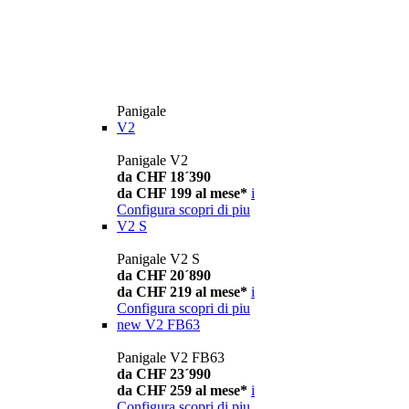
Panigale
V2
Panigale V2
da CHF 18´390
da CHF 199 al mese*
i
Configura
scopri di piu
V2 S
Panigale V2 S
da CHF 20´890
da CHF 219 al mese*
i
Configura
scopri di piu
new
V2 FB63
Panigale V2 FB63
da CHF 23´990
da CHF 259 al mese*
i
Configura
scopri di piu