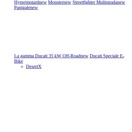
Hypermotard
new
Monster
new
Streetfighter
Multistrada
new
Panigale
new
La gamma Ducati
35 kW
Off-Road
new
Ducati Speciale
E-
Bike
DesertX