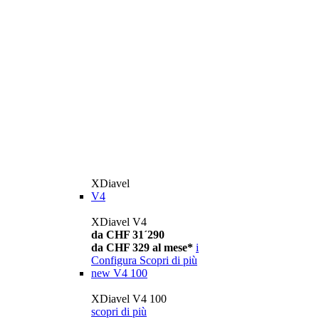
XDiavel
V4
XDiavel V4
da CHF 31´290
da CHF 329 al mese*
i
Configura
Scopri di più
new
V4 100
XDiavel V4 100
scopri di più