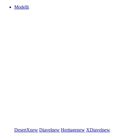
Modelli
DesertX
new
Diavel
new
Heritage
new
XDiavel
new