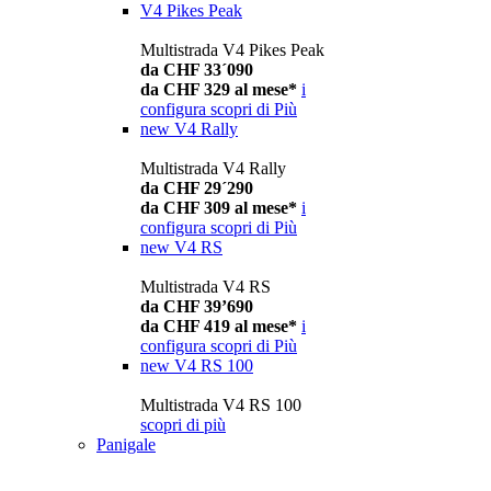
V4 Pikes Peak
Multistrada V4 Pikes Peak
da CHF 33´090
da CHF 329 al mese*
i
configura
scopri di Più
new
V4 Rally
Multistrada V4 Rally
da CHF 29´290
da CHF 309 al mese*
i
configura
scopri di Più
new
V4 RS
Multistrada V4 RS
da CHF 39’690
da CHF 419 al mese*
i
configura
scopri di Più
new
V4 RS 100
Multistrada V4 RS 100
scopri di più
Panigale