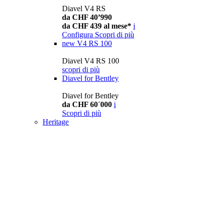
Diavel V4 RS
da CHF 40’990
da CHF 439 al mese*
i
Configura
Scopri di più
new
V4 RS 100
Diavel V4 RS 100
scopri di più
Diavel for Bentley
Diavel for Bentley
da CHF 60´000
i
Scopri di più
Heritage