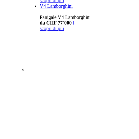
scopri di piu
V4 Lamborghini
Panigale V4 Lamborghini
da CHF 77´000
i
scopri di piu