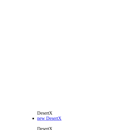
DesertX
new
DesertX
DesertX