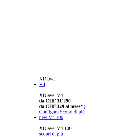
XDiavel
V4
XDiavel V4
da CHF 31´290
da CHF 329 al mese*
i
Configura
Scopri di più
new
V4 100
XDiavel V4 100
scopri di più