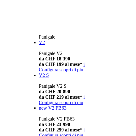
Panigale
V2
Panigale V2
da CHF 18´390
da CHF 199 al mese*
i
Configura
scopri di piu
V2 S
Panigale V2 S
da CHF 20´890
da CHF 219 al mese*
i
Configura
scopri di piu
new
V2 FB63
Panigale V2 FB63
da CHF 23´990
da CHF 259 al mese*
i
Configura
scopri di piu