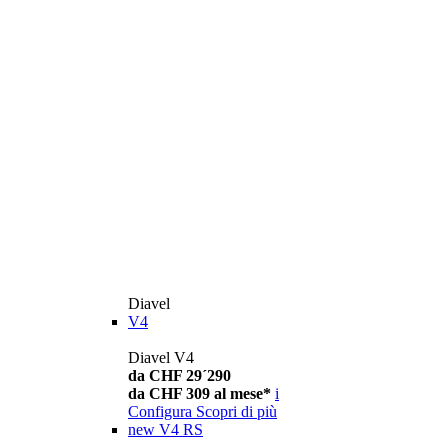
Diavel
V4
Diavel V4
da CHF 29´290
da CHF 309 al mese*
i
Configura
Scopri di più
new
V4 RS