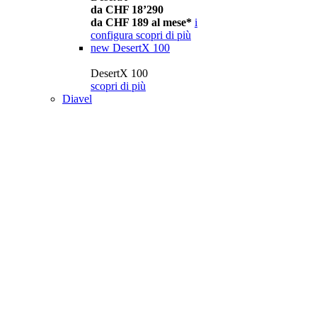
da CHF 18’290
da CHF 189 al mese*
i
configura
scopri di più
new
DesertX 100
DesertX 100
scopri di più
Diavel