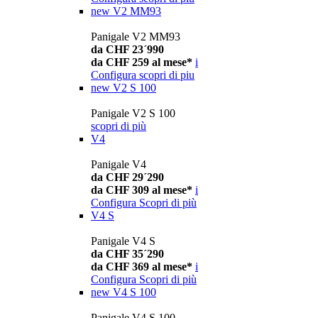
new
V2 MM93
Panigale V2 MM93
da CHF 23´990
da CHF 259 al mese*
i
Configura
scopri di piu
new
V2 S 100
Panigale V2 S 100
scopri di più
V4
Panigale V4
da CHF 29´290
da CHF 309 al mese*
i
Configura
Scopri di più
V4 S
Panigale V4 S
da CHF 35´290
da CHF 369 al mese*
i
Configura
Scopri di più
new
V4 S 100
Panigale V4 S 100