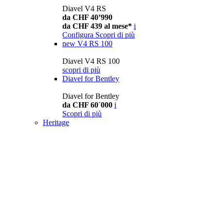
Diavel V4 RS
da CHF 40’990
da CHF 439 al mese*
i
Configura
Scopri di più
new
V4 RS 100
Diavel V4 RS 100
scopri di più
Diavel for Bentley
Diavel for Bentley
da CHF 60´000
i
Scopri di più
Heritage