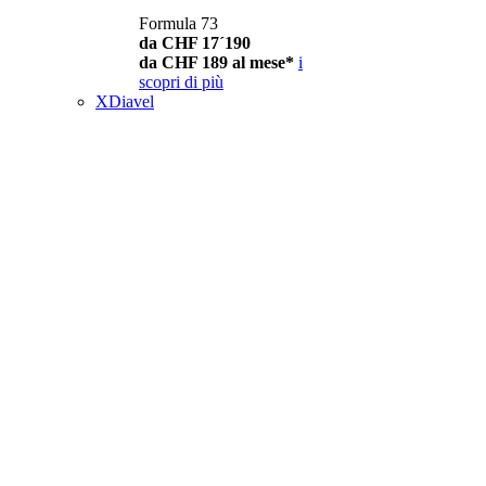
Formula 73
da CHF 17´190
da CHF 189 al mese*
i
scopri di più
XDiavel