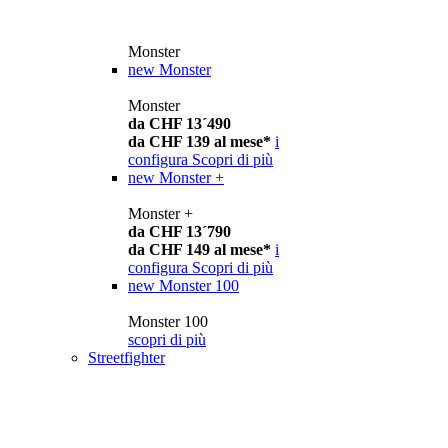
Monster
new
Monster
Monster
da CHF 13´490
da CHF 139 al mese*
i
configura
Scopri di più
new
Monster +
Monster +
da CHF 13´790
da CHF 149 al mese*
i
configura
Scopri di più
new
Monster 100
Monster 100
scopri di più
Streetfighter