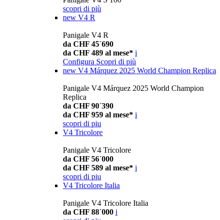
scopri di più
new
V4 R
Panigale V4 R
da CHF 45´690
da CHF 489 al mese*
i
Configura
Scopri di più
new
V4 Márquez 2025 World Champion Replica
Panigale V4 Márquez 2025 World Champion
Replica
da CHF 90´390
da CHF 959 al mese*
i
scopri di piu
V4 Tricolore
Panigale V4 Tricolore
da CHF 56´000
da CHF 589 al mese*
i
scopri di piu
V4 Tricolore Italia
Panigale V4 Tricolore Italia
da CHF 88´000
i