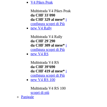
V4 Pikes Peak
Multistrada V4 Pikes Peak
da CHF 33´090
da CHF 329 al mese*
i
configura
scopri di Più
new
V4 Rally
Multistrada V4 Rally
da CHF 29´290
da CHF 309 al mese*
i
configura
scopri di Più
new
V4 RS
Multistrada V4 RS
da CHF 39’690
da CHF 419 al mese*
i
configura
scopri di Più
new
V4 RS 100
Multistrada V4 RS 100
scopri di più
Panigale