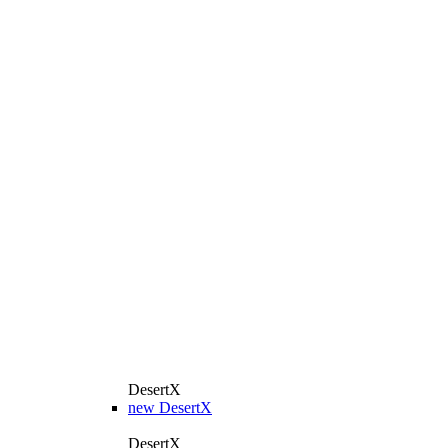
DesertX
new
DesertX
DesertX