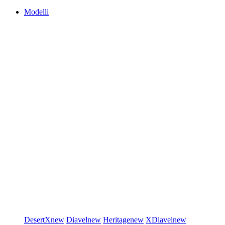
Modelli
DesertX
new
Diavel
new
Heritage
new
XDiavel
new