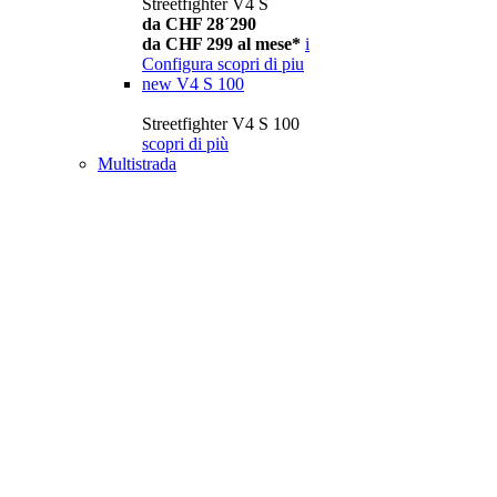
Streetfighter V4 S
da CHF 28´290
da CHF 299 al mese*
i
Configura
scopri di piu
new
V4 S 100
Streetfighter V4 S 100
scopri di più
Multistrada