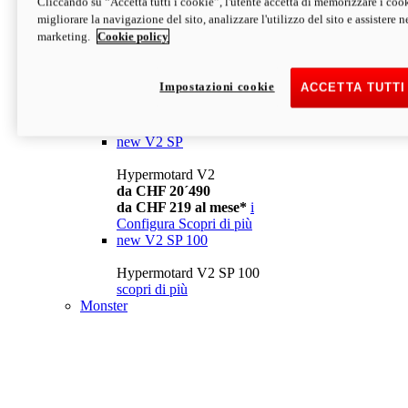
Cliccando su “Accetta tutti i cookie”, l'utente accetta di memorizzare i cook
da CHF 13´990
i
migliorare la navigazione del sito, analizzare l'utilizzo del sito e assistere ne
Configura
Scopri di più
marketing.
Cookie policy
new
V2
Hypermotard V2
Impostazioni cookie
ACCETTA TUTTI
da CHF 15´990
da CHF 169 al mese*
i
Configura
Scopri di più
new
V2 SP
Hypermotard V2
da CHF 20´490
da CHF 219 al mese*
i
Configura
Scopri di più
new
V2 SP 100
Hypermotard V2 SP 100
scopri di più
Monster