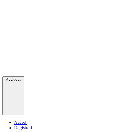
MyDucati
Accedi
Registrati