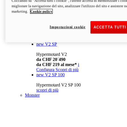
Cliccando su “Accetta tutti i cookie”, l'utente accetta di memorizzare i cook
da CHF 13´990
i
migliorare la navigazione del sito, analizzare l'utilizzo del sito e assistere ne
Configura
Scopri di più
marketing.
Cookie policy
new
V2
Hypermotard V2
Impostazioni cookie
ACCETTA TUTTI
da CHF 15´990
da CHF 169 al mese*
i
Configura
Scopri di più
new
V2 SP
Hypermotard V2
da CHF 20´490
da CHF 219 al mese*
i
Configura
Scopri di più
new
V2 SP 100
Hypermotard V2 SP 100
scopri di più
Monster