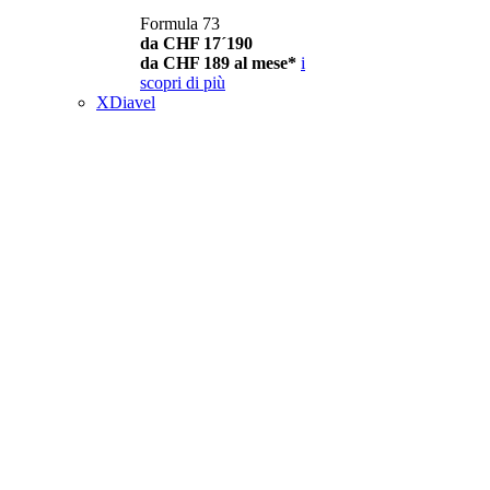
Formula 73
da CHF 17´190
da CHF 189 al mese*
i
scopri di più
XDiavel