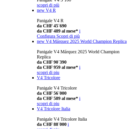
scopri di più
new
V4 R
Panigale V4 R
da CHF 45´690
da CHF 489 al mese*
i
Configura
Scopri di più
new
V4 Márquez 2025 World Champion Replica
Panigale V4 Márquez 2025 World Champion
Replica
da CHF 90´390
da CHF 959 al mese*
i
scopri di piu
V4 Tricolore
Panigale V4 Tricolore
da CHF 56´000
da CHF 589 al mese*
i
scopri di piu
V4 Tricolore Italia
Panigale V4 Tricolore Italia
da CHF 88´000
i