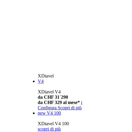
XDiavel
V4
XDiavel V4
da CHF 31´290
da CHF 329 al mese*
i
Configura
Scopri di più
new
V4 100
XDiavel V4 100
scopri di più