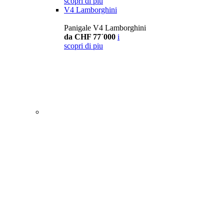
scopri di piu
V4 Lamborghini
Panigale V4 Lamborghini
da CHF 77´000
i
scopri di piu