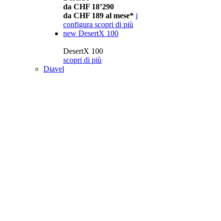
da CHF 18’290
da CHF 189 al mese*
i
configura
scopri di più
new
DesertX 100
DesertX 100
scopri di più
Diavel