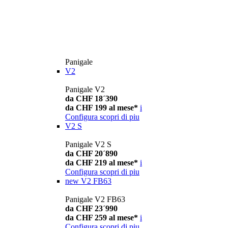
Panigale
V2
Panigale V2
da CHF 18´390
da CHF 199 al mese*
i
Configura
scopri di piu
V2 S
Panigale V2 S
da CHF 20´890
da CHF 219 al mese*
i
Configura
scopri di piu
new
V2 FB63
Panigale V2 FB63
da CHF 23´990
da CHF 259 al mese*
i
Configura
scopri di piu