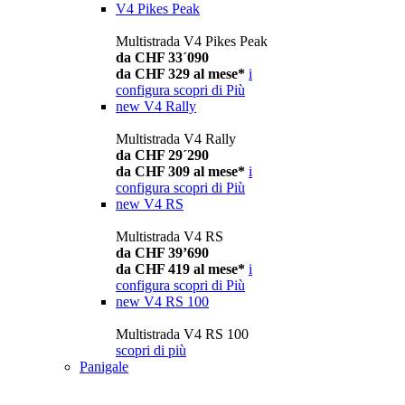
V4 Pikes Peak
Multistrada V4 Pikes Peak
da CHF 33´090
da CHF 329 al mese*
i
configura
scopri di Più
new
V4 Rally
Multistrada V4 Rally
da CHF 29´290
da CHF 309 al mese*
i
configura
scopri di Più
new
V4 RS
Multistrada V4 RS
da CHF 39’690
da CHF 419 al mese*
i
configura
scopri di Più
new
V4 RS 100
Multistrada V4 RS 100
scopri di più
Panigale