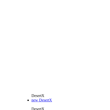
DesertX
new
DesertX
DesertX