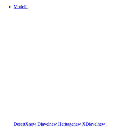
Modelli
DesertX
new
Diavel
new
Heritage
new
XDiavel
new