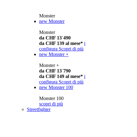
Monster
new
Monster
Monster
da CHF 13´490
da CHF 139 al mese*
i
configura
Scopri di più
new
Monster +
Monster +
da CHF 13´790
da CHF 149 al mese*
i
configura
Scopri di più
new
Monster 100
Monster 100
scopri di più
Streetfighter