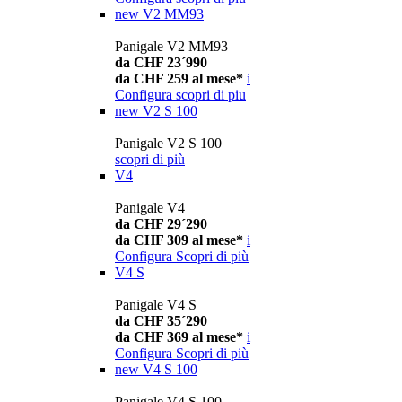
new
V2 MM93
Panigale V2 MM93
da CHF 23´990
da CHF 259 al mese*
i
Configura
scopri di piu
new
V2 S 100
Panigale V2 S 100
scopri di più
V4
Panigale V4
da CHF 29´290
da CHF 309 al mese*
i
Configura
Scopri di più
V4 S
Panigale V4 S
da CHF 35´290
da CHF 369 al mese*
i
Configura
Scopri di più
new
V4 S 100
Panigale V4 S 100