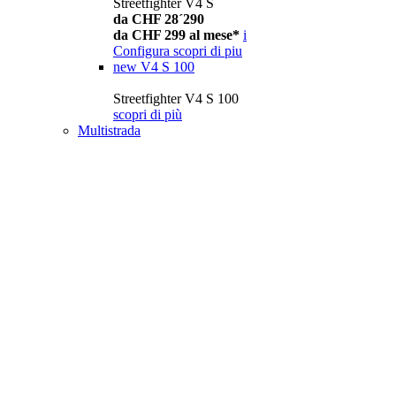
Streetfighter V4 S
da CHF 28´290
da CHF 299 al mese*
i
Configura
scopri di piu
new
V4 S 100
Streetfighter V4 S 100
scopri di più
Multistrada