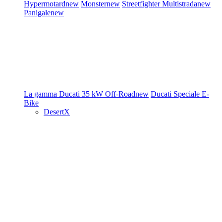
Hypermotard
new
Monster
new
Streetfighter
Multistrada
new
Panigale
new
La gamma Ducati
35 kW
Off-Road
new
Ducati Speciale
E-
Bike
DesertX