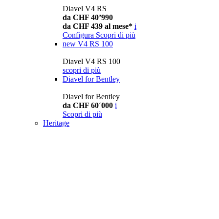
Diavel V4 RS
da CHF 40’990
da CHF 439 al mese*
i
Configura
Scopri di più
new
V4 RS 100
Diavel V4 RS 100
scopri di più
Diavel for Bentley
Diavel for Bentley
da CHF 60´000
i
Scopri di più
Heritage