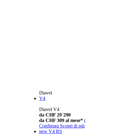
Diavel
V4
Diavel V4
da CHF 29´290
da CHF 309 al mese*
i
Configura
Scopri di più
new
V4 RS