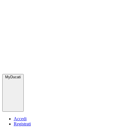
MyDucati
Accedi
Registrati