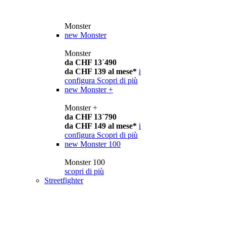
Monster
new
Monster
Monster
da CHF 13´490
da CHF 139 al mese*
i
configura
Scopri di più
new
Monster +
Monster +
da CHF 13´790
da CHF 149 al mese*
i
configura
Scopri di più
new
Monster 100
Monster 100
scopri di più
Streetfighter