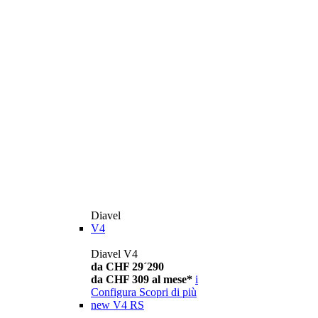
Diavel
V4
Diavel V4
da CHF 29´290
da CHF 309 al mese*
i
Configura
Scopri di più
new
V4 RS