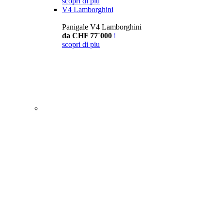
scopri di piu
V4 Lamborghini
Panigale V4 Lamborghini
da CHF 77´000
i
scopri di piu