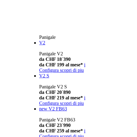
Panigale
V2
Panigale V2
da CHF 18´390
da CHF 199 al mese*
i
Configura
scopri di piu
V2 S
Panigale V2 S
da CHF 20´890
da CHF 219 al mese*
i
Configura
scopri di piu
new
V2 FB63
Panigale V2 FB63
da CHF 23´990
da CHF 259 al mese*
i
Configura
scopri di piu