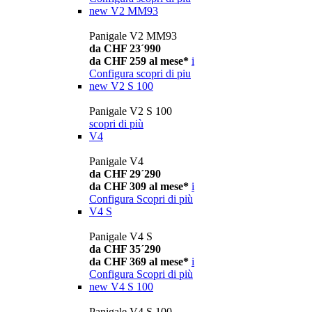
new
V2 MM93
Panigale V2 MM93
da CHF 23´990
da CHF 259 al mese*
i
Configura
scopri di piu
new
V2 S 100
Panigale V2 S 100
scopri di più
V4
Panigale V4
da CHF 29´290
da CHF 309 al mese*
i
Configura
Scopri di più
V4 S
Panigale V4 S
da CHF 35´290
da CHF 369 al mese*
i
Configura
Scopri di più
new
V4 S 100
Panigale V4 S 100