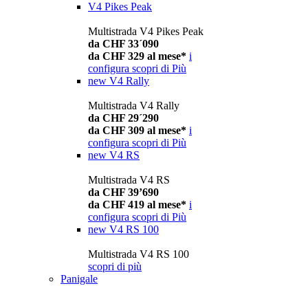
V4 Pikes Peak
Multistrada V4 Pikes Peak
da CHF 33´090
da CHF 329 al mese*
i
configura
scopri di Più
new
V4 Rally
Multistrada V4 Rally
da CHF 29´290
da CHF 309 al mese*
i
configura
scopri di Più
new
V4 RS
Multistrada V4 RS
da CHF 39’690
da CHF 419 al mese*
i
configura
scopri di Più
new
V4 RS 100
Multistrada V4 RS 100
scopri di più
Panigale