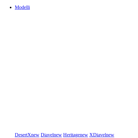
Modelli
DesertX
new
Diavel
new
Heritage
new
XDiavel
new