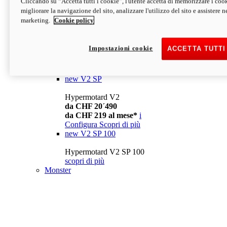
Cliccando su “Accetta tutti i cookie”, l'utente accetta di memorizzare i cook
da CHF 13´990
i
migliorare la navigazione del sito, analizzare l'utilizzo del sito e assistere ne
Configura
Scopri di più
marketing.
Cookie policy
new
V2
Hypermotard V2
Impostazioni cookie
ACCETTA TUTTI
da CHF 15´990
da CHF 169 al mese*
i
Configura
Scopri di più
new
V2 SP
Hypermotard V2
da CHF 20´490
da CHF 219 al mese*
i
Configura
Scopri di più
new
V2 SP 100
Hypermotard V2 SP 100
scopri di più
Monster