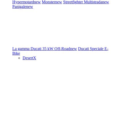
Hypermotard
new
Monster
new
Streetfighter
Multistrada
new
Panigale
new
La gamma Ducati
35 kW
Off-Road
new
Ducati Speciale
E-
Bike
DesertX