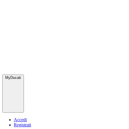
MyDucati
Accedi
Registrati