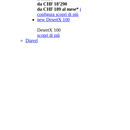
da CHF 18’290
da CHF 189 al mese*
i
configura
scopri di più
new
DesertX 100
DesertX 100
scopri di più
Diavel