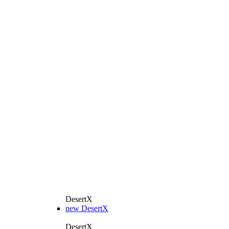
DesertX
new
DesertX
DesertX