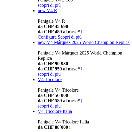
scopri di più
new
V4 R
Panigale V4 R
da CHF 45´690
da CHF 489 al mese*
i
Configura
Scopri di più
new
V4 Márquez 2025 World Champion Replica
Panigale V4 Márquez 2025 World Champion
Replica
da CHF 90´930
da CHF 959 al mese*
i
scopri di piu
V4 Tricolore
Panigale V4 Tricolore
da CHF 56´000
da CHF 589 al mese*
i
scopri di piu
V4 Tricolore Italia
Panigale V4 Tricolore Italia
da CHF 88´000
i