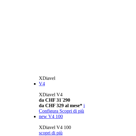
XDiavel
V4
XDiavel V4
da CHF 31´290
da CHF 329 al mese*
i
Configura
Scopri di più
new
V4 100
XDiavel V4 100
scopri di più