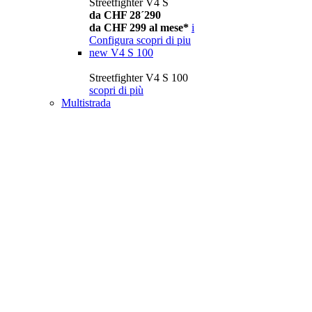
Streetfighter V4 S
da CHF 28´290
da CHF 299 al mese*
i
Configura
scopri di piu
new
V4 S 100
Streetfighter V4 S 100
scopri di più
Multistrada