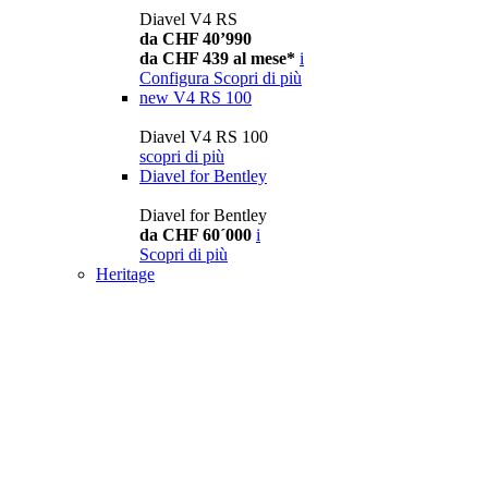
Diavel V4 RS
da CHF 40’990
da CHF 439 al mese*
i
Configura
Scopri di più
new
V4 RS 100
Diavel V4 RS 100
scopri di più
Diavel for Bentley
Diavel for Bentley
da CHF 60´000
i
Scopri di più
Heritage