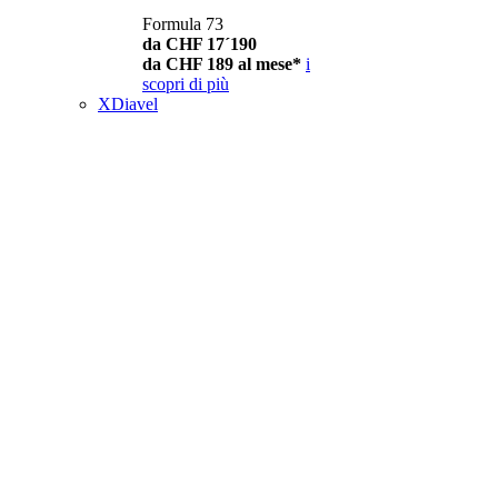
Formula 73
da CHF 17´190
da CHF 189 al mese*
i
scopri di più
XDiavel