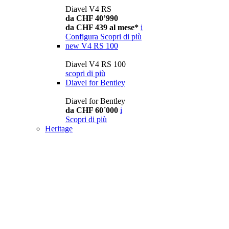
Diavel V4 RS
da CHF 40’990
da CHF 439 al mese*
i
Configura
Scopri di più
new
V4 RS 100
Diavel V4 RS 100
scopri di più
Diavel for Bentley
Diavel for Bentley
da CHF 60´000
i
Scopri di più
Heritage