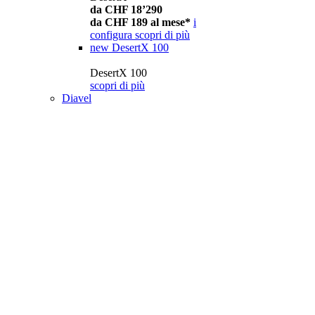
da CHF 18’290
da CHF 189 al mese*
i
configura
scopri di più
new
DesertX 100
DesertX 100
scopri di più
Diavel