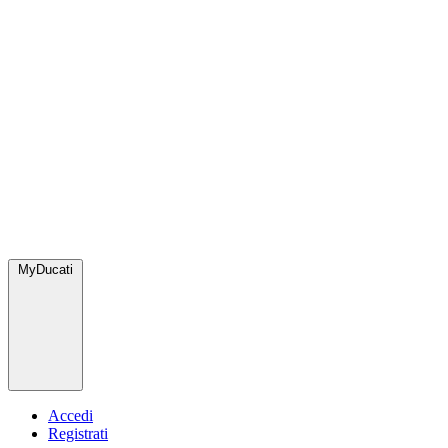
MyDucati
Accedi
Registrati