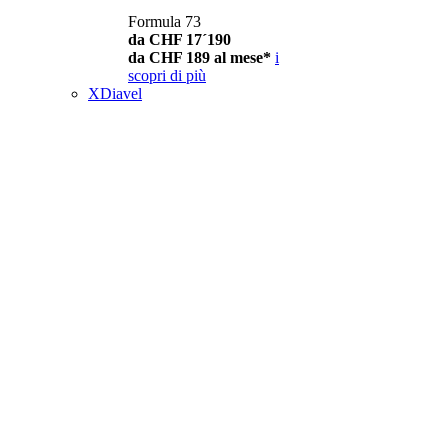
Formula 73
da CHF 17´190
da CHF 189 al mese*
i
scopri di più
XDiavel