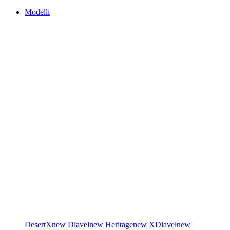
Modelli
DesertX
new
Diavel
new
Heritage
new
XDiavel
new