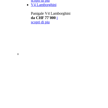
scopri di piu
V4 Lamborghini
Panigale V4 Lamborghini
da CHF 77´000
i
scopri di piu