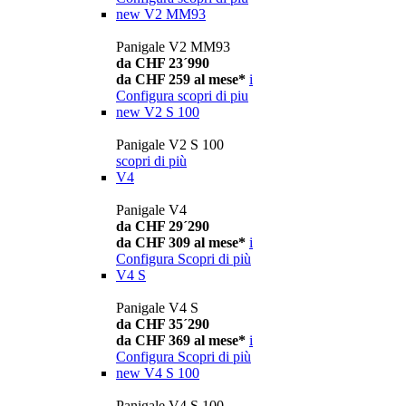
new
V2 MM93
Panigale V2 MM93
da CHF 23´990
da CHF 259 al mese*
i
Configura
scopri di piu
new
V2 S 100
Panigale V2 S 100
scopri di più
V4
Panigale V4
da CHF 29´290
da CHF 309 al mese*
i
Configura
Scopri di più
V4 S
Panigale V4 S
da CHF 35´290
da CHF 369 al mese*
i
Configura
Scopri di più
new
V4 S 100
Panigale V4 S 100