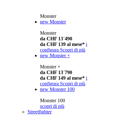
Monster
new
Monster
Monster
da CHF 13´490
da CHF 139 al mese*
i
configura
Scopri di più
new
Monster +
Monster +
da CHF 13´790
da CHF 149 al mese*
i
configura
Scopri di più
new
Monster 100
Monster 100
scopri di più
Streetfighter