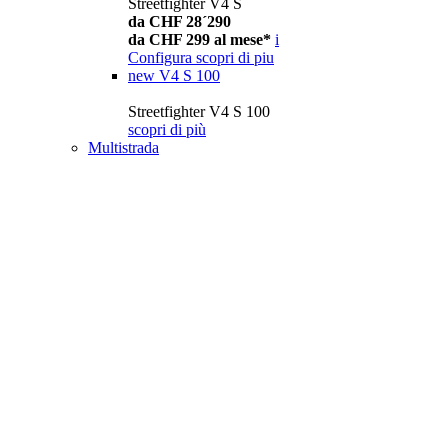
Streetfighter V4 S
da CHF 28´290
da CHF 299 al mese*
i
Configura
scopri di piu
new
V4 S 100
Streetfighter V4 S 100
scopri di più
Multistrada