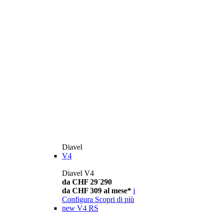
Diavel
V4
Diavel V4
da CHF 29´290
da CHF 309 al mese*
i
Configura
Scopri di più
new
V4 RS