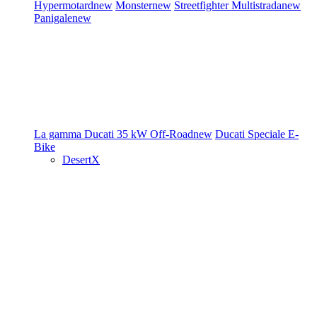
Hypermotard
new
Monster
new
Streetfighter
Multistrada
new
Panigale
new
La gamma Ducati
35 kW
Off-Road
new
Ducati Speciale
E-
Bike
DesertX