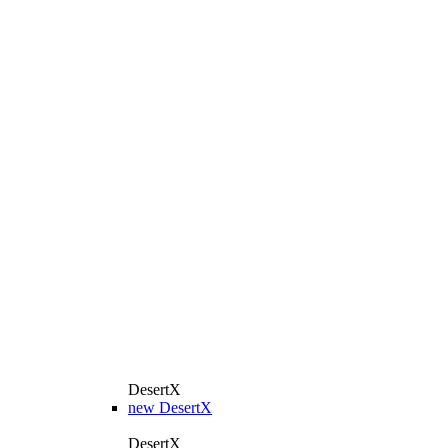
DesertX
new
DesertX
DesertX