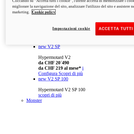
Cliccando su “Accetta tutti i cookie”, l'utente accetta di memorizzare i cook
da CHF 13´990
i
migliorare la navigazione del sito, analizzare l'utilizzo del sito e assistere ne
Configura
Scopri di più
marketing.
Cookie policy
new
V2
Hypermotard V2
Impostazioni cookie
ACCETTA TUTTI
da CHF 15´990
da CHF 169 al mese*
i
Configura
Scopri di più
new
V2 SP
Hypermotard V2
da CHF 20´490
da CHF 219 al mese*
i
Configura
Scopri di più
new
V2 SP 100
Hypermotard V2 SP 100
scopri di più
Monster