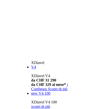
XDiavel
V4
XDiavel V4
da CHF 31´290
da CHF 329 al mese*
i
Configura
Scopri di più
new
V4 100
XDiavel V4 100
scopri di più