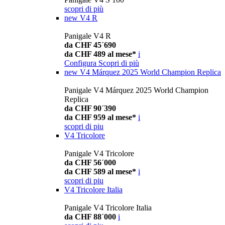
scopri di più
new
V4 R
Panigale V4 R
da CHF 45´690
da CHF 489 al mese*
i
Configura
Scopri di più
new
V4 Márquez 2025 World Champion Replica
Panigale V4 Márquez 2025 World Champion
Replica
da CHF 90´390
da CHF 959 al mese*
i
scopri di piu
V4 Tricolore
Panigale V4 Tricolore
da CHF 56´000
da CHF 589 al mese*
i
scopri di piu
V4 Tricolore Italia
Panigale V4 Tricolore Italia
da CHF 88´000
i