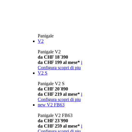
Panigale
V2
Panigale V2
da CHF 18´390
da CHF 199 al mese*
i
Configura
scopri di piu
V2 S
Panigale V2 S
da CHF 20´890
da CHF 219 al mese*
i
Configura
scopri di piu
new
V2 FB63
Panigale V2 FB63
da CHF 23´990
da CHF 259 al mese*
i
Configura
scopri di piu