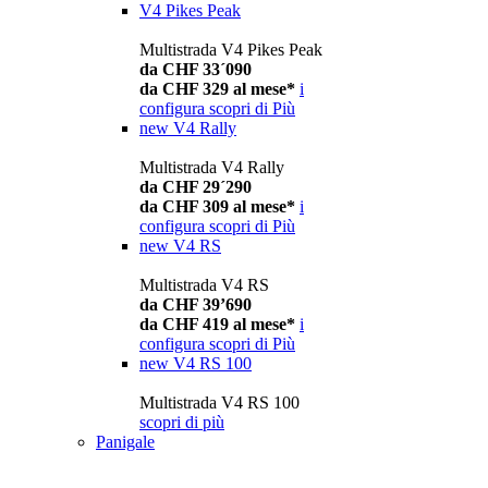
V4 Pikes Peak
Multistrada V4 Pikes Peak
da CHF 33´090
da CHF 329 al mese*
i
configura
scopri di Più
new
V4 Rally
Multistrada V4 Rally
da CHF 29´290
da CHF 309 al mese*
i
configura
scopri di Più
new
V4 RS
Multistrada V4 RS
da CHF 39’690
da CHF 419 al mese*
i
configura
scopri di Più
new
V4 RS 100
Multistrada V4 RS 100
scopri di più
Panigale