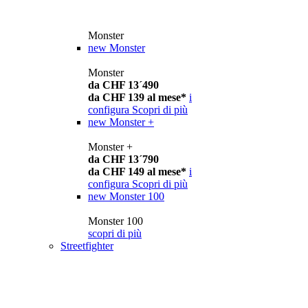
Monster
new
Monster
Monster
da CHF 13´490
da CHF 139 al mese*
i
configura
Scopri di più
new
Monster +
Monster +
da CHF 13´790
da CHF 149 al mese*
i
configura
Scopri di più
new
Monster 100
Monster 100
scopri di più
Streetfighter