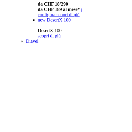
da CHF 18’290
da CHF 189 al mese*
i
configura
scopri di più
new
DesertX 100
DesertX 100
scopri di più
Diavel