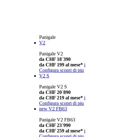
Panigale
V2
Panigale V2
da CHF 18´390
da CHF 199 al mese*
i
Configura
scopri di piu
V2 S
Panigale V2 S
da CHF 20´890
da CHF 219 al mese*
i
Configura
scopri di piu
new
V2 FB63
Panigale V2 FB63
da CHF 23´990
da CHF 259 al mese*
i
Configura
scopri di piu