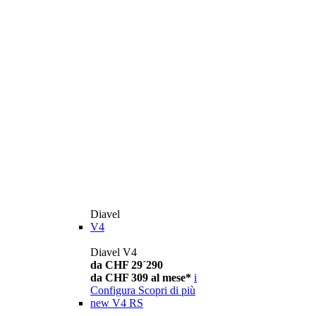
Diavel
V4
Diavel V4
da CHF 29´290
da CHF 309 al mese*
i
Configura
Scopri di più
new
V4 RS