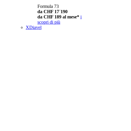
Formula 73
da CHF 17´190
da CHF 189 al mese*
i
scopri di più
XDiavel