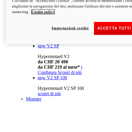
Cliccando su “Accetta tutti i cookie”, l'utente accetta di memorizzare i cook
da CHF 13´990
i
migliorare la navigazione del sito, analizzare l'utilizzo del sito e assistere ne
Configura
Scopri di più
marketing.
Cookie policy
new
V2
Hypermotard V2
Impostazioni cookie
ACCETTA TUTTI
da CHF 15´990
da CHF 169 al mese*
i
Configura
Scopri di più
new
V2 SP
Hypermotard V2
da CHF 20´490
da CHF 219 al mese*
i
Configura
Scopri di più
new
V2 SP 100
Hypermotard V2 SP 100
scopri di più
Monster