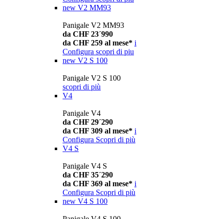
new
V2 MM93
Panigale V2 MM93
da CHF 23´990
da CHF 259 al mese*
i
Configura
scopri di piu
new
V2 S 100
Panigale V2 S 100
scopri di più
V4
Panigale V4
da CHF 29´290
da CHF 309 al mese*
i
Configura
Scopri di più
V4 S
Panigale V4 S
da CHF 35´290
da CHF 369 al mese*
i
Configura
Scopri di più
new
V4 S 100
Panigale V4 S 100