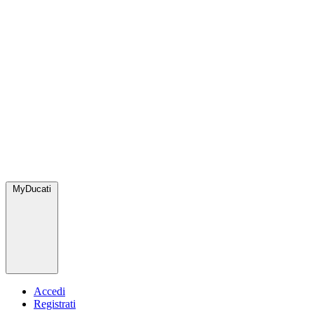
MyDucati
Accedi
Registrati