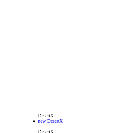
DesertX
new
DesertX
DesertX