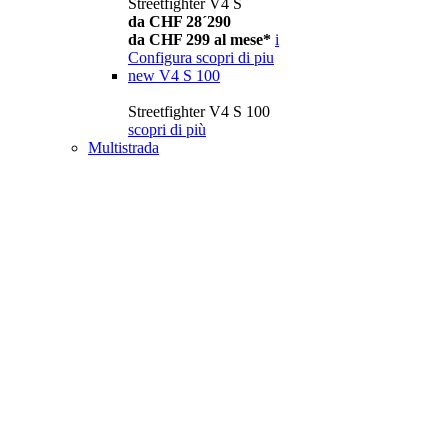
Streetfighter V4 S
da CHF 28´290
da CHF 299 al mese*
i
Configura
scopri di piu
new
V4 S 100
Streetfighter V4 S 100
scopri di più
Multistrada