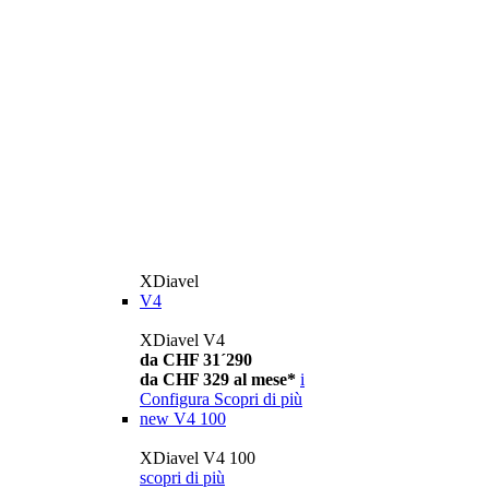
XDiavel
V4
XDiavel V4
da CHF 31´290
da CHF 329 al mese*
i
Configura
Scopri di più
new
V4 100
XDiavel V4 100
scopri di più