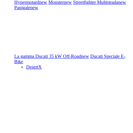
Hypermotard
new
Monster
new
Streetfighter
Multistrada
new
Panigale
new
La gamma Ducati
35 kW
Off-Road
new
Ducati Speciale
E-
Bike
DesertX