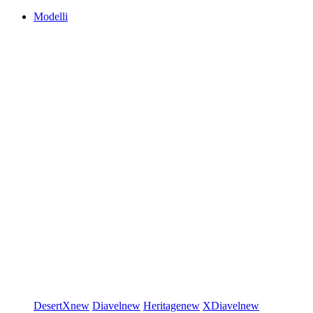
Modelli
DesertX
new
Diavel
new
Heritage
new
XDiavel
new