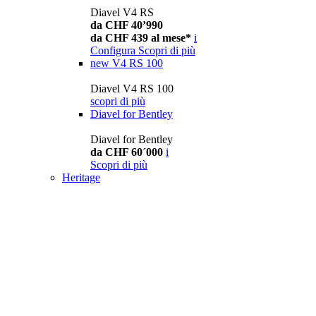
Diavel V4 RS
da CHF 40’990
da CHF 439 al mese*
i
Configura
Scopri di più
new
V4 RS 100
Diavel V4 RS 100
scopri di più
Diavel for Bentley
Diavel for Bentley
da CHF 60´000
i
Scopri di più
Heritage