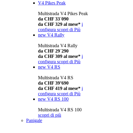
V4 Pikes Peak
Multistrada V4 Pikes Peak
da CHF 33´090
da CHF 329 al mese*
i
configura
scopri di Più
new
V4 Rally
Multistrada V4 Rally
da CHF 29´290
da CHF 309 al mese*
i
configura
scopri di Più
new
V4 RS
Multistrada V4 RS
da CHF 39’690
da CHF 419 al mese*
i
configura
scopri di Più
new
V4 RS 100
Multistrada V4 RS 100
scopri di più
Panigale