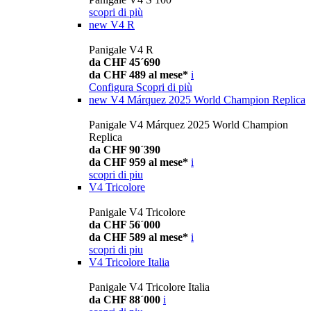
scopri di più
new
V4 R
Panigale V4 R
da CHF 45´690
da CHF 489 al mese*
i
Configura
Scopri di più
new
V4 Márquez 2025 World Champion Replica
Panigale V4 Márquez 2025 World Champion
Replica
da CHF 90´390
da CHF 959 al mese*
i
scopri di piu
V4 Tricolore
Panigale V4 Tricolore
da CHF 56´000
da CHF 589 al mese*
i
scopri di piu
V4 Tricolore Italia
Panigale V4 Tricolore Italia
da CHF 88´000
i