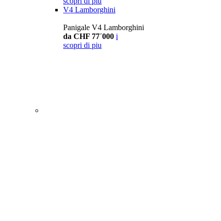
scopri di piu
V4 Lamborghini
Panigale V4 Lamborghini
da CHF 77´000
i
scopri di piu