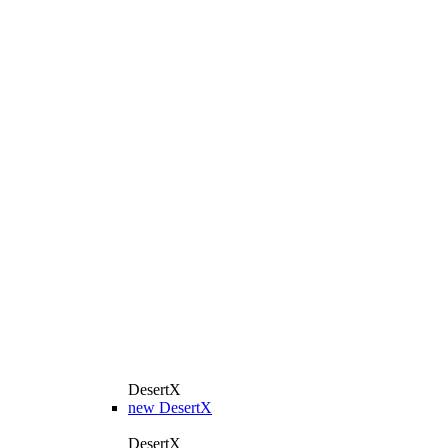
DesertX
new
DesertX
DesertX