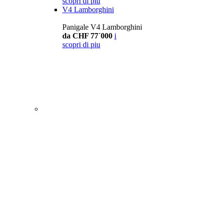
scopri di piu
V4 Lamborghini
Panigale V4 Lamborghini
da CHF 77´000
i
scopri di piu