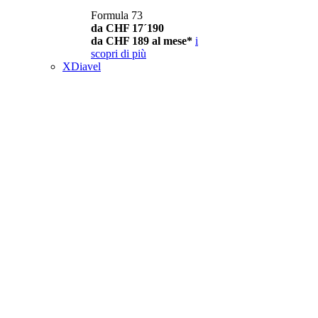
Formula 73
da CHF 17´190
da CHF 189 al mese*
i
scopri di più
XDiavel