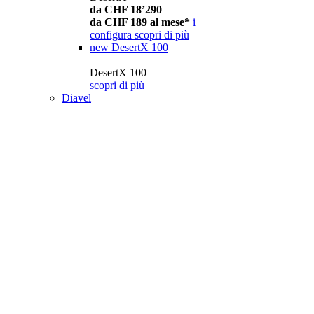
da CHF 18’290
da CHF 189 al mese*
i
configura
scopri di più
new
DesertX 100
DesertX 100
scopri di più
Diavel