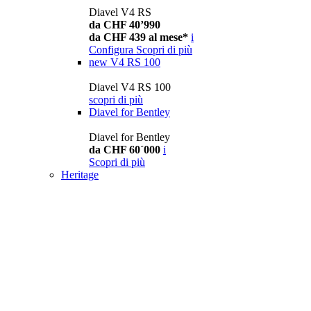
Diavel V4 RS
da CHF 40’990
da CHF 439 al mese*
i
Configura
Scopri di più
new
V4 RS 100
Diavel V4 RS 100
scopri di più
Diavel for Bentley
Diavel for Bentley
da CHF 60´000
i
Scopri di più
Heritage