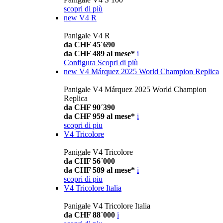
scopri di più
new
V4 R
Panigale V4 R
da CHF 45´690
da CHF 489 al mese*
i
Configura
Scopri di più
new
V4 Márquez 2025 World Champion Replica
Panigale V4 Márquez 2025 World Champion
Replica
da CHF 90´390
da CHF 959 al mese*
i
scopri di piu
V4 Tricolore
Panigale V4 Tricolore
da CHF 56´000
da CHF 589 al mese*
i
scopri di piu
V4 Tricolore Italia
Panigale V4 Tricolore Italia
da CHF 88´000
i