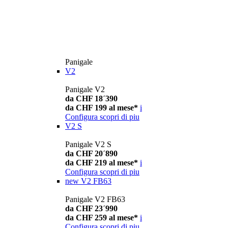
Panigale
V2
Panigale V2
da CHF 18´390
da CHF 199 al mese*
i
Configura
scopri di piu
V2 S
Panigale V2 S
da CHF 20´890
da CHF 219 al mese*
i
Configura
scopri di piu
new
V2 FB63
Panigale V2 FB63
da CHF 23´990
da CHF 259 al mese*
i
Configura
scopri di piu