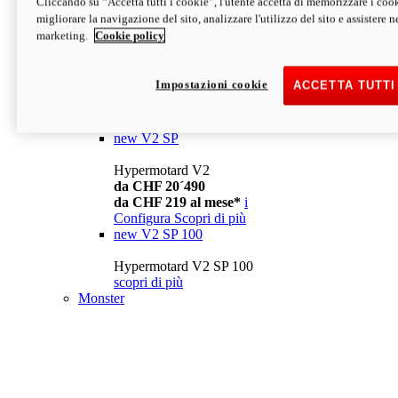
Cliccando su “Accetta tutti i cookie”, l'utente accetta di memorizzare i cook
da CHF 13´990
i
migliorare la navigazione del sito, analizzare l'utilizzo del sito e assistere ne
Configura
Scopri di più
marketing.
Cookie policy
new
V2
Hypermotard V2
Impostazioni cookie
ACCETTA TUTTI
da CHF 15´990
da CHF 169 al mese*
i
Configura
Scopri di più
new
V2 SP
Hypermotard V2
da CHF 20´490
da CHF 219 al mese*
i
Configura
Scopri di più
new
V2 SP 100
Hypermotard V2 SP 100
scopri di più
Monster