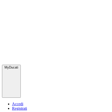
MyDucati
Accedi
Registrati