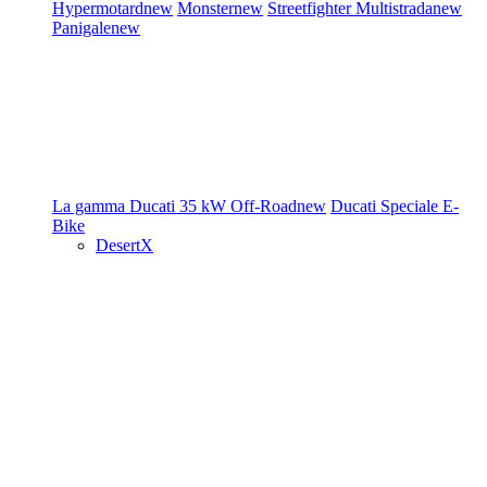
Hypermotard
new
Monster
new
Streetfighter
Multistrada
new
Panigale
new
La gamma Ducati
35 kW
Off-Road
new
Ducati Speciale
E-
Bike
DesertX