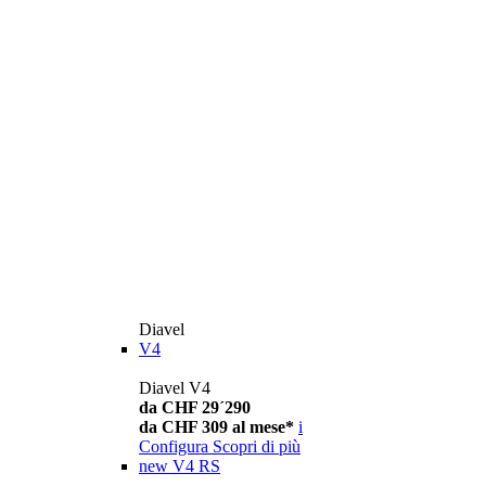
Diavel
V4
Diavel V4
da CHF 29´290
da CHF 309 al mese*
i
Configura
Scopri di più
new
V4 RS