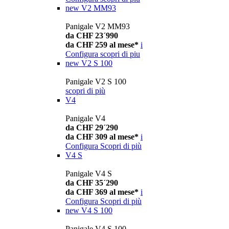
new
V2 MM93
Panigale V2 MM93
da CHF 23´990
da CHF 259 al mese*
i
Configura
scopri di piu
new
V2 S 100
Panigale V2 S 100
scopri di più
V4
Panigale V4
da CHF 29´290
da CHF 309 al mese*
i
Configura
Scopri di più
V4 S
Panigale V4 S
da CHF 35´290
da CHF 369 al mese*
i
Configura
Scopri di più
new
V4 S 100
Panigale V4 S 100