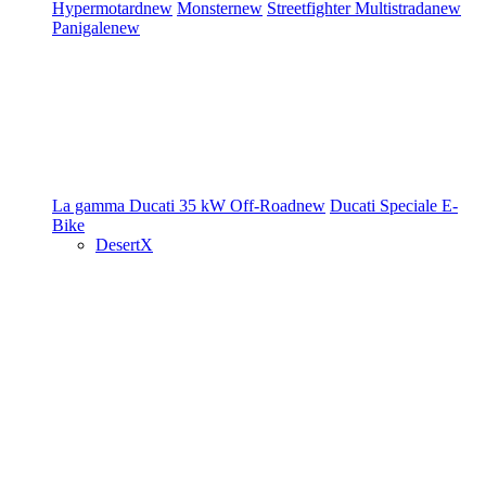
Hypermotard
new
Monster
new
Streetfighter
Multistrada
new
Panigale
new
La gamma Ducati
35 kW
Off-Road
new
Ducati Speciale
E-
Bike
DesertX