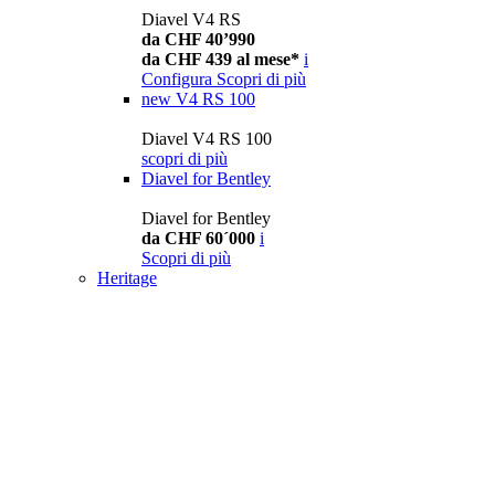
Diavel V4 RS
da CHF 40’990
da CHF 439 al mese*
i
Configura
Scopri di più
new
V4 RS 100
Diavel V4 RS 100
scopri di più
Diavel for Bentley
Diavel for Bentley
da CHF 60´000
i
Scopri di più
Heritage