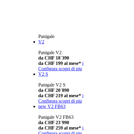
Panigale
V2
Panigale V2
da CHF 18´390
da CHF 199 al mese*
i
Configura
scopri di piu
V2 S
Panigale V2 S
da CHF 20´890
da CHF 219 al mese*
i
Configura
scopri di piu
new
V2 FB63
Panigale V2 FB63
da CHF 23´990
da CHF 259 al mese*
i
Configura
scopri di piu