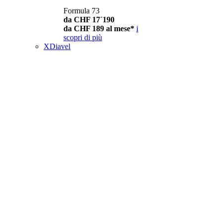
Formula 73
da CHF 17´190
da CHF 189 al mese*
i
scopri di più
XDiavel