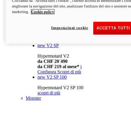
Cliccando su “Accetta tutti i cookie”, l'utente accetta di memorizzare i cook
da CHF 13´990
i
migliorare la navigazione del sito, analizzare l'utilizzo del sito e assistere ne
Configura
Scopri di più
marketing.
Cookie policy
new
V2
Hypermotard V2
Impostazioni cookie
ACCETTA TUTTI
da CHF 15´990
da CHF 169 al mese*
i
Configura
Scopri di più
new
V2 SP
Hypermotard V2
da CHF 20´490
da CHF 219 al mese*
i
Configura
Scopri di più
new
V2 SP 100
Hypermotard V2 SP 100
scopri di più
Monster