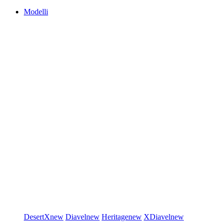
Modelli
DesertX
new
Diavel
new
Heritage
new
XDiavel
new