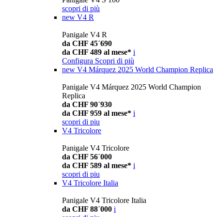
scopri di più
new
V4 R
Panigale V4 R
da CHF 45´690
da CHF 489 al mese*
i
Configura
Scopri di più
new
V4 Márquez 2025 World Champion Replica
Panigale V4 Márquez 2025 World Champion
Replica
da CHF 90´930
da CHF 959 al mese*
i
scopri di piu
V4 Tricolore
Panigale V4 Tricolore
da CHF 56´000
da CHF 589 al mese*
i
scopri di piu
V4 Tricolore Italia
Panigale V4 Tricolore Italia
da CHF 88´000
i