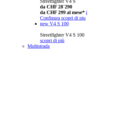
Streetfighter V4 S
da CHF 28´290
da CHF 299 al mese*
i
Configura
scopri di piu
new
V4 S 100
Streetfighter V4 S 100
scopri di più
Multistrada