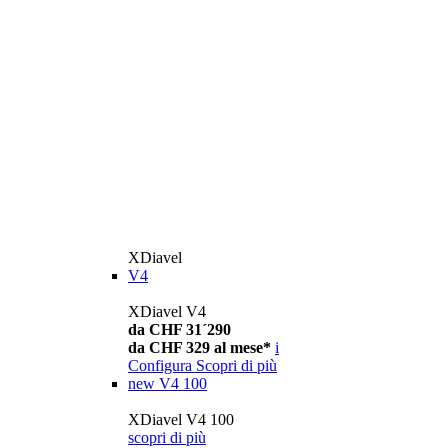
XDiavel
V4
XDiavel V4
da CHF 31´290
da CHF 329 al mese*
i
Configura
Scopri di più
new
V4 100
XDiavel V4 100
scopri di più