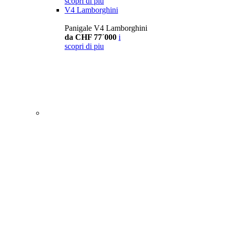
scopri di piu
V4 Lamborghini
Panigale V4 Lamborghini
da CHF 77´000
i
scopri di piu