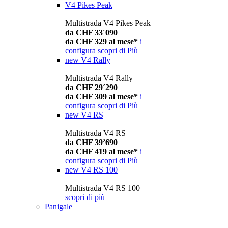
V4 Pikes Peak
Multistrada V4 Pikes Peak
da CHF 33´090
da CHF 329 al mese*
i
configura
scopri di Più
new
V4 Rally
Multistrada V4 Rally
da CHF 29´290
da CHF 309 al mese*
i
configura
scopri di Più
new
V4 RS
Multistrada V4 RS
da CHF 39’690
da CHF 419 al mese*
i
configura
scopri di Più
new
V4 RS 100
Multistrada V4 RS 100
scopri di più
Panigale