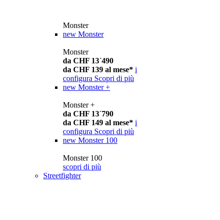
Monster
new
Monster
Monster
da CHF 13´490
da CHF 139 al mese*
i
configura
Scopri di più
new
Monster +
Monster +
da CHF 13´790
da CHF 149 al mese*
i
configura
Scopri di più
new
Monster 100
Monster 100
scopri di più
Streetfighter