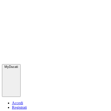
MyDucati
Accedi
Registrati