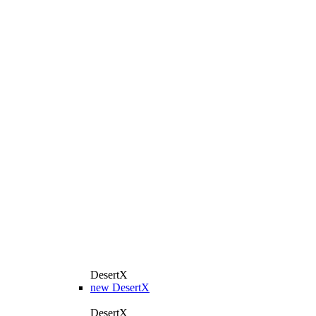
DesertX
new
DesertX
DesertX