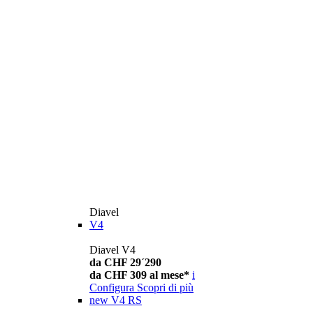
Diavel
V4
Diavel V4
da CHF 29´290
da CHF 309 al mese*
i
Configura
Scopri di più
new
V4 RS