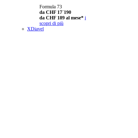
Formula 73
da CHF 17´190
da CHF 189 al mese*
i
scopri di più
XDiavel