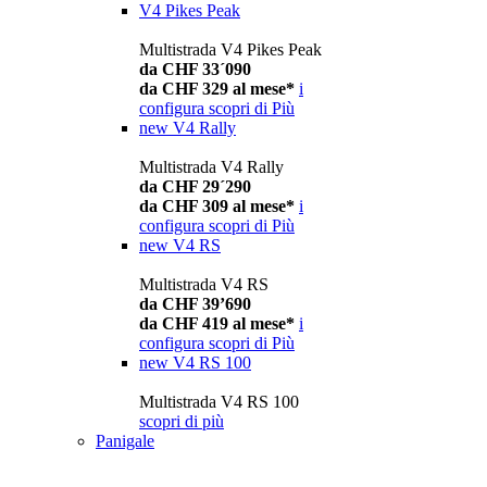
V4 Pikes Peak
Multistrada V4 Pikes Peak
da CHF 33´090
da CHF 329 al mese*
i
configura
scopri di Più
new
V4 Rally
Multistrada V4 Rally
da CHF 29´290
da CHF 309 al mese*
i
configura
scopri di Più
new
V4 RS
Multistrada V4 RS
da CHF 39’690
da CHF 419 al mese*
i
configura
scopri di Più
new
V4 RS 100
Multistrada V4 RS 100
scopri di più
Panigale