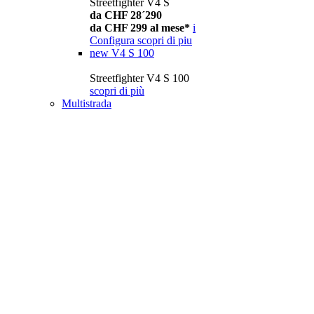
Streetfighter V4 S
da CHF 28´290
da CHF 299 al mese*
i
Configura
scopri di piu
new
V4 S 100
Streetfighter V4 S 100
scopri di più
Multistrada