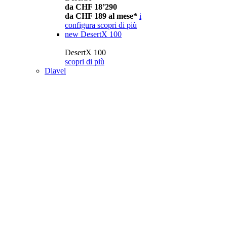
da CHF 18’290
da CHF 189 al mese*
i
configura
scopri di più
new
DesertX 100
DesertX 100
scopri di più
Diavel