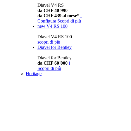
Diavel V4 RS
da CHF 40’990
da CHF 439 al mese*
i
Configura
Scopri di più
new
V4 RS 100
Diavel V4 RS 100
scopri di più
Diavel for Bentley
Diavel for Bentley
da CHF 60´000
i
Scopri di più
Heritage