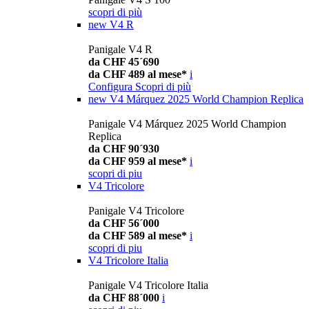
scopri di più
new
V4 R
Panigale V4 R
da CHF 45´690
da CHF 489 al mese*
i
Configura
Scopri di più
new
V4 Márquez 2025 World Champion Replica
Panigale V4 Márquez 2025 World Champion
Replica
da CHF 90´930
da CHF 959 al mese*
i
scopri di piu
V4 Tricolore
Panigale V4 Tricolore
da CHF 56´000
da CHF 589 al mese*
i
scopri di piu
V4 Tricolore Italia
Panigale V4 Tricolore Italia
da CHF 88´000
i