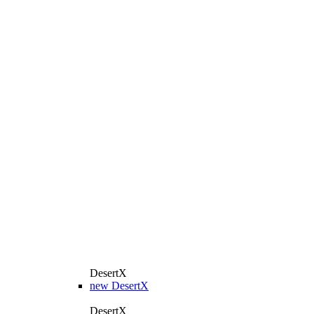
DesertX
new
DesertX
DesertX