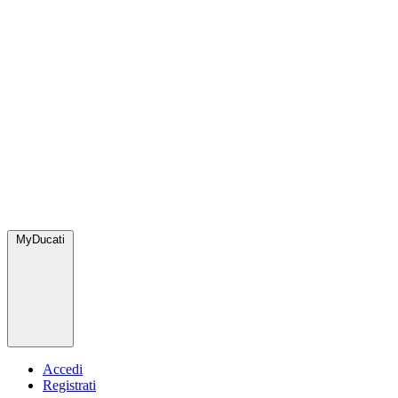
MyDucati
Accedi
Registrati