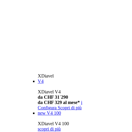
XDiavel
V4
XDiavel V4
da CHF 31´290
da CHF 329 al mese*
i
Configura
Scopri di più
new
V4 100
XDiavel V4 100
scopri di più