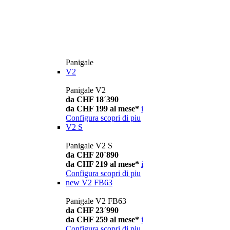
Panigale
V2
Panigale V2
da CHF 18´390
da CHF 199 al mese*
i
Configura
scopri di piu
V2 S
Panigale V2 S
da CHF 20´890
da CHF 219 al mese*
i
Configura
scopri di piu
new
V2 FB63
Panigale V2 FB63
da CHF 23´990
da CHF 259 al mese*
i
Configura
scopri di piu