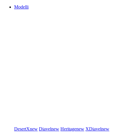
Modelli
DesertX
new
Diavel
new
Heritage
new
XDiavel
new