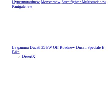
Hypermotard
new
Monster
new
Streetfighter
Multistrada
new
Panigale
new
La gamma Ducati
35 kW
Off-Road
new
Ducati Speciale
E-
Bike
DesertX