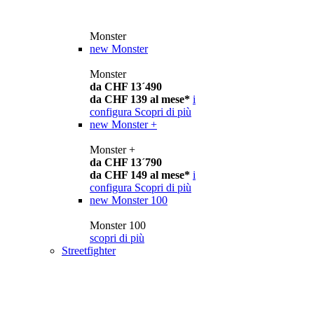
Monster
new
Monster
Monster
da CHF 13´490
da CHF 139 al mese*
i
configura
Scopri di più
new
Monster +
Monster +
da CHF 13´790
da CHF 149 al mese*
i
configura
Scopri di più
new
Monster 100
Monster 100
scopri di più
Streetfighter