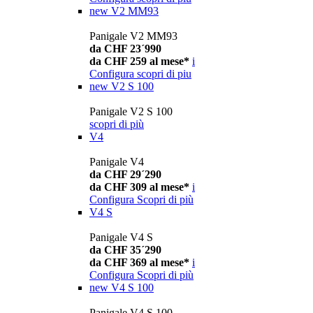
new
V2 MM93
Panigale V2 MM93
da CHF 23´990
da CHF 259 al mese*
i
Configura
scopri di piu
new
V2 S 100
Panigale V2 S 100
scopri di più
V4
Panigale V4
da CHF 29´290
da CHF 309 al mese*
i
Configura
Scopri di più
V4 S
Panigale V4 S
da CHF 35´290
da CHF 369 al mese*
i
Configura
Scopri di più
new
V4 S 100
Panigale V4 S 100