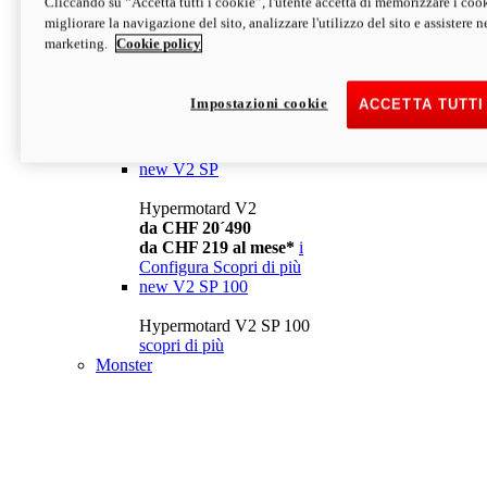
Cliccando su “Accetta tutti i cookie”, l'utente accetta di memorizzare i cook
da CHF 13´990
i
migliorare la navigazione del sito, analizzare l'utilizzo del sito e assistere ne
Configura
Scopri di più
marketing.
Cookie policy
new
V2
Hypermotard V2
Impostazioni cookie
ACCETTA TUTTI
da CHF 15´990
da CHF 169 al mese*
i
Configura
Scopri di più
new
V2 SP
Hypermotard V2
da CHF 20´490
da CHF 219 al mese*
i
Configura
Scopri di più
new
V2 SP 100
Hypermotard V2 SP 100
scopri di più
Monster