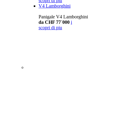
scopri di piu
V4 Lamborghini
Panigale V4 Lamborghini
da CHF 77´000
i
scopri di piu