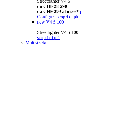
Streetfighter V4 S
da CHF 28´290
da CHF 299 al mese*
i
Configura
scopri di piu
new
V4 S 100
Streetfighter V4 S 100
scopri di più
Multistrada