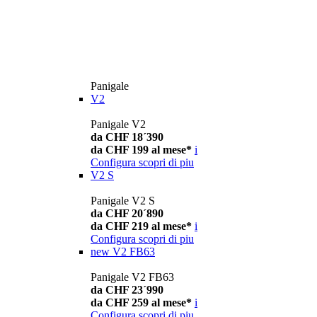
Panigale
V2
Panigale V2
da CHF 18´390
da CHF 199 al mese*
i
Configura
scopri di piu
V2 S
Panigale V2 S
da CHF 20´890
da CHF 219 al mese*
i
Configura
scopri di piu
new
V2 FB63
Panigale V2 FB63
da CHF 23´990
da CHF 259 al mese*
i
Configura
scopri di piu