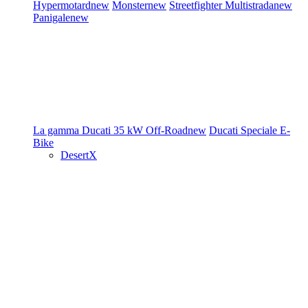
Hypermotard
new
Monster
new
Streetfighter
Multistrada
new
Panigale
new
La gamma Ducati
35 kW
Off-Road
new
Ducati Speciale
E-
Bike
DesertX