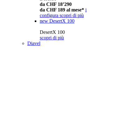
da CHF 18’290
da CHF 189 al mese*
i
configura
scopri di più
new
DesertX 100
DesertX 100
scopri di più
Diavel