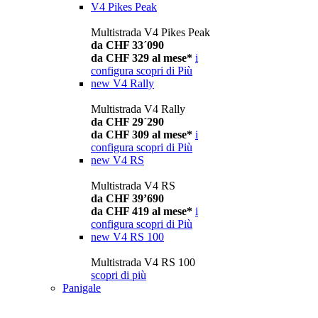
V4 Pikes Peak
Multistrada V4 Pikes Peak
da CHF 33´090
da CHF 329 al mese*
i
configura
scopri di Più
new
V4 Rally
Multistrada V4 Rally
da CHF 29´290
da CHF 309 al mese*
i
configura
scopri di Più
new
V4 RS
Multistrada V4 RS
da CHF 39’690
da CHF 419 al mese*
i
configura
scopri di Più
new
V4 RS 100
Multistrada V4 RS 100
scopri di più
Panigale