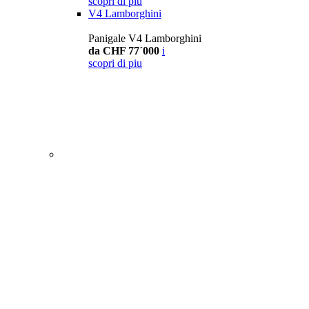
scopri di piu
V4 Lamborghini
Panigale V4 Lamborghini
da CHF 77´000
i
scopri di piu