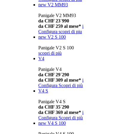
new
V2 MM93
Panigale V2 MM93
da CHF 23´990
da CHF 259 al mese*
i
Configura
scopri di piu
new
V2 S 100
Panigale V2 S 100
scopri di più
V4
Panigale V4
da CHF 29´290
da CHF 309 al mese*
i
Configura
Scopri di più
V4 S
Panigale V4 S
da CHF 35´290
da CHF 369 al mese*
i
Configura
Scopri di più
new
V4 S 100
Panigale V4 S 100