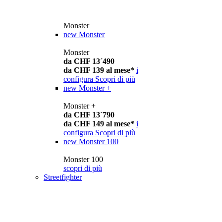
Monster
new
Monster
Monster
da CHF 13´490
da CHF 139 al mese*
i
configura
Scopri di più
new
Monster +
Monster +
da CHF 13´790
da CHF 149 al mese*
i
configura
Scopri di più
new
Monster 100
Monster 100
scopri di più
Streetfighter