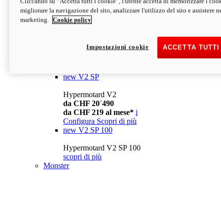
Cliccando su “Accetta tutti i cookie”, l'utente accetta di memorizzare i cook
da CHF 13´990
i
migliorare la navigazione del sito, analizzare l'utilizzo del sito e assistere ne
Configura
Scopri di più
marketing.
Cookie policy
new
V2
Hypermotard V2
Impostazioni cookie
ACCETTA TUTTI
da CHF 15´990
da CHF 169 al mese*
i
Configura
Scopri di più
new
V2 SP
Hypermotard V2
da CHF 20´490
da CHF 219 al mese*
i
Configura
Scopri di più
new
V2 SP 100
Hypermotard V2 SP 100
scopri di più
Monster