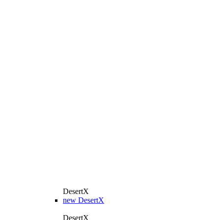
DesertX
new
DesertX
DesertX