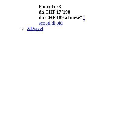
Formula 73
da CHF 17´190
da CHF 189 al mese*
i
scopri di più
XDiavel