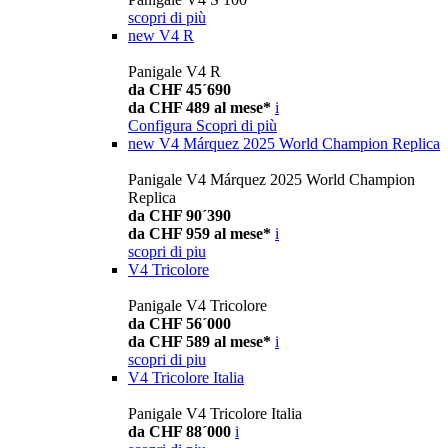
scopri di più
new
V4 R
Panigale V4 R
da CHF 45´690
da CHF 489 al mese*
i
Configura
Scopri di più
new
V4 Márquez 2025 World Champion Replica
Panigale V4 Márquez 2025 World Champion
Replica
da CHF 90´390
da CHF 959 al mese*
i
scopri di piu
V4 Tricolore
Panigale V4 Tricolore
da CHF 56´000
da CHF 589 al mese*
i
scopri di piu
V4 Tricolore Italia
Panigale V4 Tricolore Italia
da CHF 88´000
i