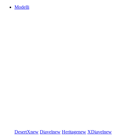
Modelli
DesertX
new
Diavel
new
Heritage
new
XDiavel
new