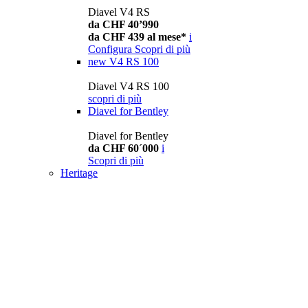
Diavel V4 RS
da CHF 40’990
da CHF 439 al mese*
i
Configura
Scopri di più
new
V4 RS 100
Diavel V4 RS 100
scopri di più
Diavel for Bentley
Diavel for Bentley
da CHF 60´000
i
Scopri di più
Heritage