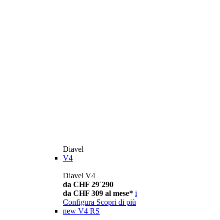
Diavel
V4
Diavel V4
da CHF 29´290
da CHF 309 al mese*
i
Configura
Scopri di più
new
V4 RS