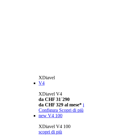
XDiavel
V4
XDiavel V4
da CHF 31´290
da CHF 329 al mese*
i
Configura
Scopri di più
new
V4 100
XDiavel V4 100
scopri di più