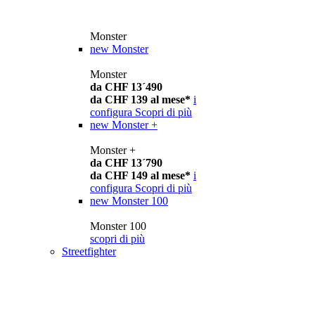
Monster
new
Monster
Monster
da CHF 13´490
da CHF 139 al mese*
i
configura
Scopri di più
new
Monster +
Monster +
da CHF 13´790
da CHF 149 al mese*
i
configura
Scopri di più
new
Monster 100
Monster 100
scopri di più
Streetfighter