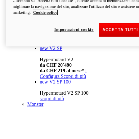
Cliccando su “Accetta tutti i cookie”, l'utente accetta di memorizzare i cook
da CHF 13´990
i
migliorare la navigazione del sito, analizzare l'utilizzo del sito e assistere ne
Configura
Scopri di più
marketing.
Cookie policy
new
V2
Hypermotard V2
Impostazioni cookie
ACCETTA TUTTI
da CHF 15´990
da CHF 169 al mese*
i
Configura
Scopri di più
new
V2 SP
Hypermotard V2
da CHF 20´490
da CHF 219 al mese*
i
Configura
Scopri di più
new
V2 SP 100
Hypermotard V2 SP 100
scopri di più
Monster