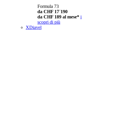
Formula 73
da CHF 17´190
da CHF 189 al mese*
i
scopri di più
XDiavel