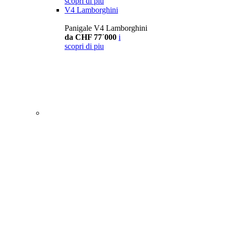
scopri di piu
V4 Lamborghini
Panigale V4 Lamborghini
da CHF 77´000
i
scopri di piu