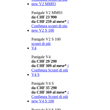
new
V2 MM93
Panigale V2 MM93
da CHF 23´990
da CHF 259 al mese*
i
Configura
scopri di piu
new
V2 S 100
Panigale V2 S 100
scopri di più
V4
Panigale V4
da CHF 29´290
da CHF 309 al mese*
i
Configura
Scopri di più
V4 S
Panigale V4 S
da CHF 35´290
da CHF 369 al mese*
i
Configura
Scopri di più
new
V4 S 100
Panigale V4 S 100