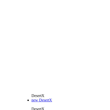
DesertX
new
DesertX
DesertX