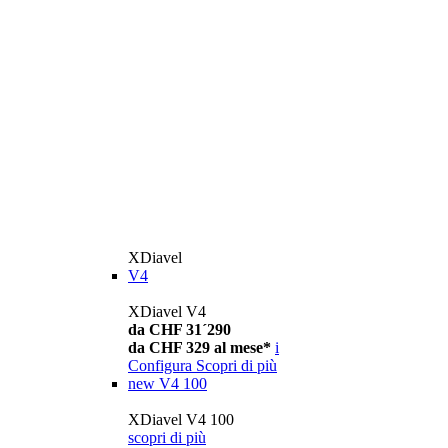
XDiavel
V4
XDiavel V4
da CHF 31´290
da CHF 329 al mese*
i
Configura
Scopri di più
new
V4 100
XDiavel V4 100
scopri di più