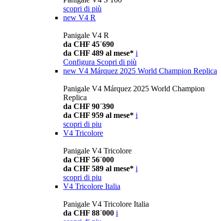
scopri di più
new
V4 R
Panigale V4 R
da CHF 45´690
da CHF 489 al mese*
i
Configura
Scopri di più
new
V4 Márquez 2025 World Champion Replica
Panigale V4 Márquez 2025 World Champion
Replica
da CHF 90´390
da CHF 959 al mese*
i
scopri di piu
V4 Tricolore
Panigale V4 Tricolore
da CHF 56´000
da CHF 589 al mese*
i
scopri di piu
V4 Tricolore Italia
Panigale V4 Tricolore Italia
da CHF 88´000
i