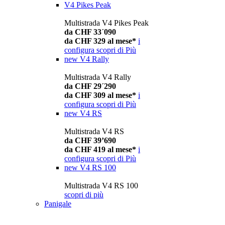
V4 Pikes Peak
Multistrada V4 Pikes Peak
da CHF 33´090
da CHF 329 al mese*
i
configura
scopri di Più
new
V4 Rally
Multistrada V4 Rally
da CHF 29´290
da CHF 309 al mese*
i
configura
scopri di Più
new
V4 RS
Multistrada V4 RS
da CHF 39’690
da CHF 419 al mese*
i
configura
scopri di Più
new
V4 RS 100
Multistrada V4 RS 100
scopri di più
Panigale