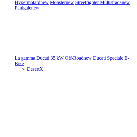
Hypermotard
new
Monster
new
Streetfighter
Multistrada
new
Panigale
new
La gamma Ducati
35 kW
Off-Road
new
Ducati Speciale
E-
Bike
DesertX