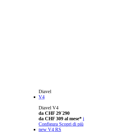
Diavel
V4
Diavel V4
da CHF 29´290
da CHF 309 al mese*
i
Configura
Scopri di più
new
V4 RS