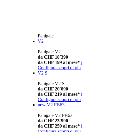
Panigale
V2
Panigale V2
da CHF 18´390
da CHF 199 al mese*
i
Configura
scopri di piu
V2 S
Panigale V2 S
da CHF 20´890
da CHF 219 al mese*
i
Configura
scopri di piu
new
V2 FB63
Panigale V2 FB63
da CHF 23´990
da CHF 259 al mese*
i
Configura
scopri di piu