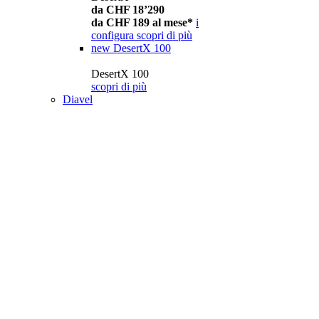
da CHF 18’290
da CHF 189 al mese*
i
configura
scopri di più
new
DesertX 100
DesertX 100
scopri di più
Diavel