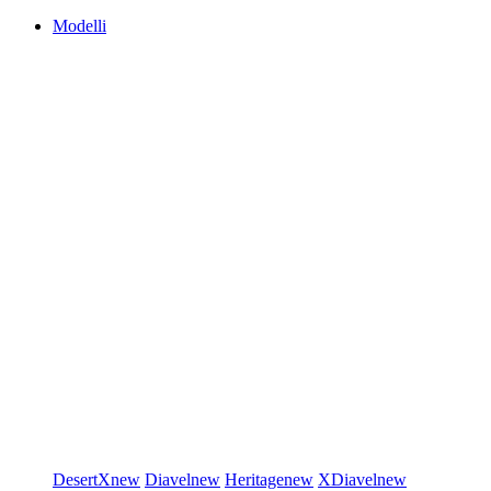
Modelli
DesertX
new
Diavel
new
Heritage
new
XDiavel
new