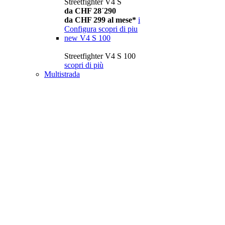
Streetfighter V4 S
da CHF 28´290
da CHF 299 al mese*
i
Configura
scopri di piu
new
V4 S 100
Streetfighter V4 S 100
scopri di più
Multistrada