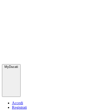
MyDucati
Accedi
Registrati