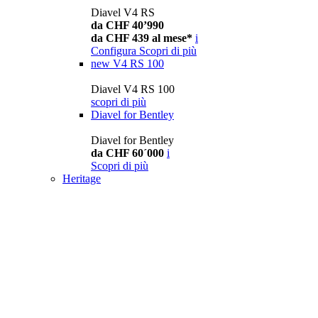
Diavel V4 RS
da CHF 40’990
da CHF 439 al mese*
i
Configura
Scopri di più
new
V4 RS 100
Diavel V4 RS 100
scopri di più
Diavel for Bentley
Diavel for Bentley
da CHF 60´000
i
Scopri di più
Heritage