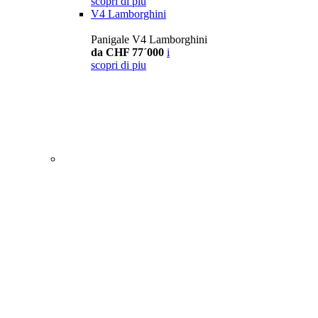
scopri di piu
V4 Lamborghini
Panigale V4 Lamborghini
da CHF 77´000
i
scopri di piu