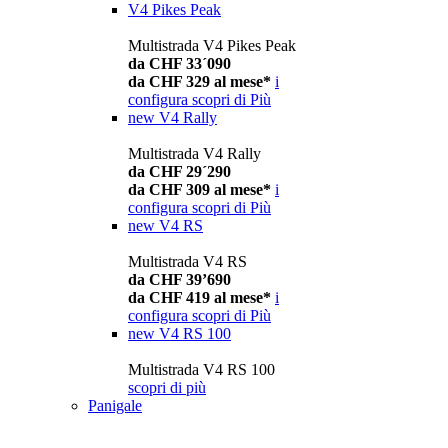
V4 Pikes Peak
Multistrada V4 Pikes Peak
da CHF 33´090
da CHF 329 al mese*
i
configura
scopri di Più
new
V4 Rally
Multistrada V4 Rally
da CHF 29´290
da CHF 309 al mese*
i
configura
scopri di Più
new
V4 RS
Multistrada V4 RS
da CHF 39’690
da CHF 419 al mese*
i
configura
scopri di Più
new
V4 RS 100
Multistrada V4 RS 100
scopri di più
Panigale