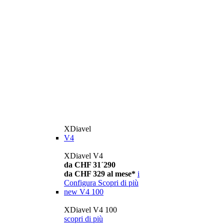
XDiavel
V4
XDiavel V4
da CHF 31´290
da CHF 329 al mese*
i
Configura
Scopri di più
new
V4 100
XDiavel V4 100
scopri di più