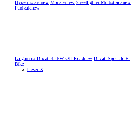
Hypermotard
new
Monster
new
Streetfighter
Multistrada
new
Panigale
new
La gamma Ducati
35 kW
Off-Road
new
Ducati Speciale
E-
Bike
DesertX