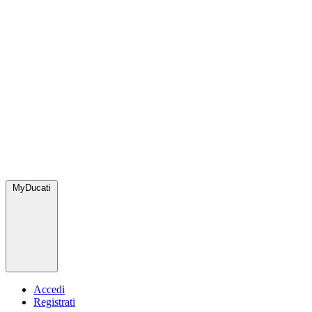
MyDucati
Accedi
Registrati