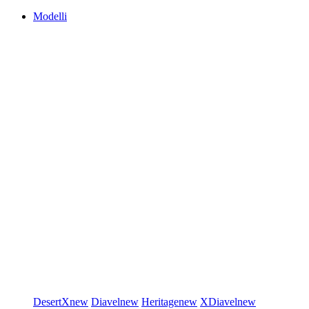
Modelli
DesertX
new
Diavel
new
Heritage
new
XDiavel
new