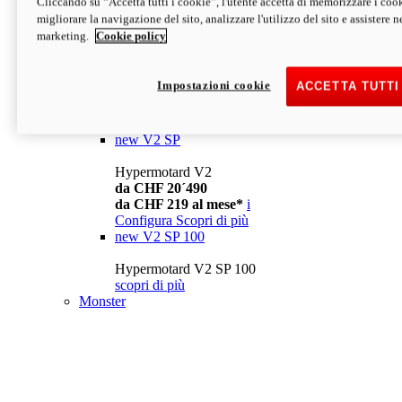
Cliccando su “Accetta tutti i cookie”, l'utente accetta di memorizzare i cook
da CHF 13´990
i
migliorare la navigazione del sito, analizzare l'utilizzo del sito e assistere ne
Configura
Scopri di più
marketing.
Cookie policy
new
V2
Hypermotard V2
Impostazioni cookie
ACCETTA TUTTI
da CHF 15´990
da CHF 169 al mese*
i
Configura
Scopri di più
new
V2 SP
Hypermotard V2
da CHF 20´490
da CHF 219 al mese*
i
Configura
Scopri di più
new
V2 SP 100
Hypermotard V2 SP 100
scopri di più
Monster