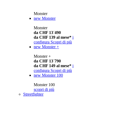
Monster
new
Monster
Monster
da CHF 13´490
da CHF 139 al mese*
i
configura
Scopri di più
new
Monster +
Monster +
da CHF 13´790
da CHF 149 al mese*
i
configura
Scopri di più
new
Monster 100
Monster 100
scopri di più
Streetfighter