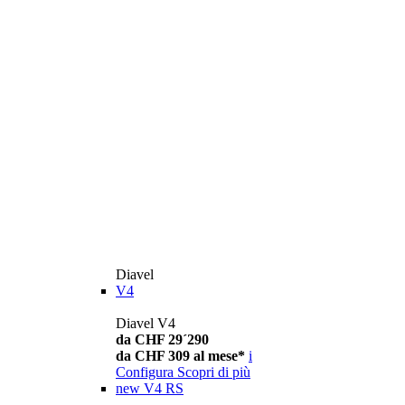
Diavel
V4
Diavel V4
da CHF 29´290
da CHF 309 al mese*
i
Configura
Scopri di più
new
V4 RS