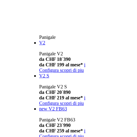
Panigale
V2
Panigale V2
da CHF 18´390
da CHF 199 al mese*
i
Configura
scopri di piu
V2 S
Panigale V2 S
da CHF 20´890
da CHF 219 al mese*
i
Configura
scopri di piu
new
V2 FB63
Panigale V2 FB63
da CHF 23´990
da CHF 259 al mese*
i
Configura
scopri di piu