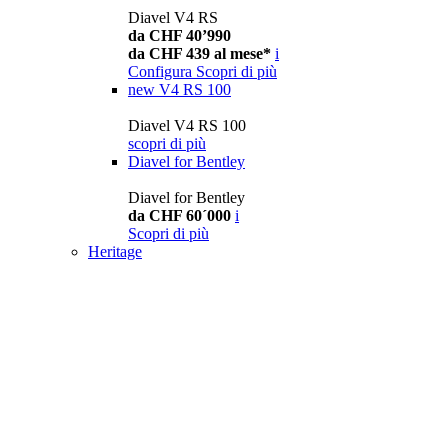
Diavel V4 RS
da CHF 40’990
da CHF 439 al mese*
i
Configura
Scopri di più
new
V4 RS 100
Diavel V4 RS 100
scopri di più
Diavel for Bentley
Diavel for Bentley
da CHF 60´000
i
Scopri di più
Heritage