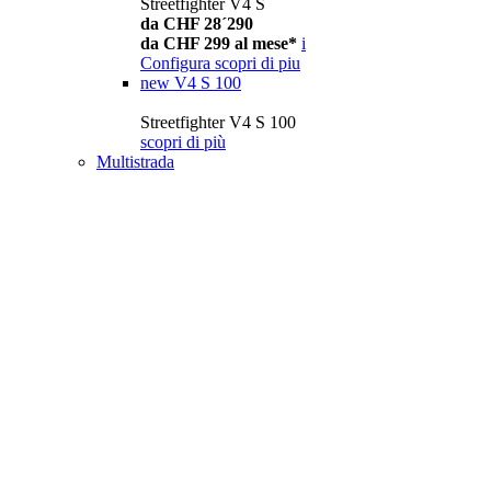
Streetfighter V4 S
da CHF 28´290
da CHF 299 al mese*
i
Configura
scopri di piu
new
V4 S 100
Streetfighter V4 S 100
scopri di più
Multistrada