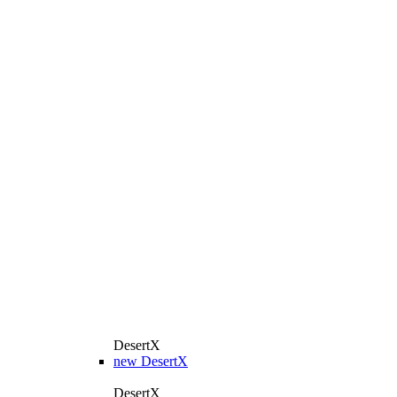
DesertX
new
DesertX
DesertX