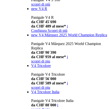
scopri di più
new
V4 R
Panigale V4 R
da CHF 45´690
da CHF 489 al mese*
i
Configura
Scopri di più
new
V4 Márquez 2025 World Champion Replica
Panigale V4 Márquez 2025 World Champion
Replica
da CHF 90´390
da CHF 959 al mese*
i
scopri di piu
V4 Tricolore
Panigale V4 Tricolore
da CHF 56´000
da CHF 589 al mese*
i
scopri di piu
V4 Tricolore Italia
Panigale V4 Tricolore Italia
da CHF 88´000
i