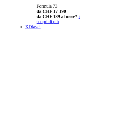
Formula 73
da CHF 17´190
da CHF 189 al mese*
i
scopri di più
XDiavel