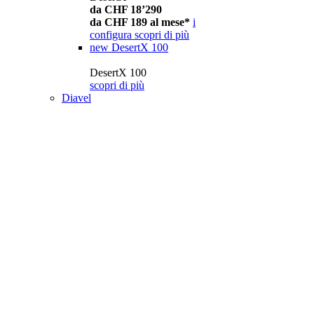
da CHF 18’290
da CHF 189 al mese*
i
configura
scopri di più
new
DesertX 100
DesertX 100
scopri di più
Diavel