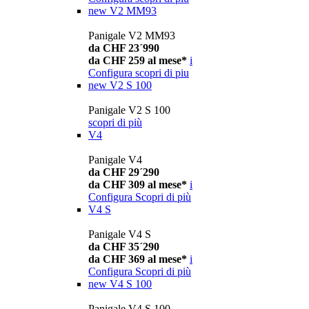
new
V2 MM93
Panigale V2 MM93
da CHF 23´990
da CHF 259 al mese*
i
Configura
scopri di piu
new
V2 S 100
Panigale V2 S 100
scopri di più
V4
Panigale V4
da CHF 29´290
da CHF 309 al mese*
i
Configura
Scopri di più
V4 S
Panigale V4 S
da CHF 35´290
da CHF 369 al mese*
i
Configura
Scopri di più
new
V4 S 100
Panigale V4 S 100