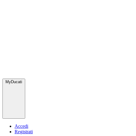
MyDucati
Accedi
Registrati