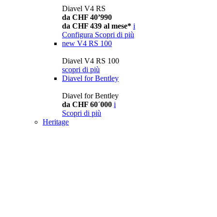
Diavel V4 RS
da CHF 40’990
da CHF 439 al mese*
i
Configura
Scopri di più
new
V4 RS 100
Diavel V4 RS 100
scopri di più
Diavel for Bentley
Diavel for Bentley
da CHF 60´000
i
Scopri di più
Heritage