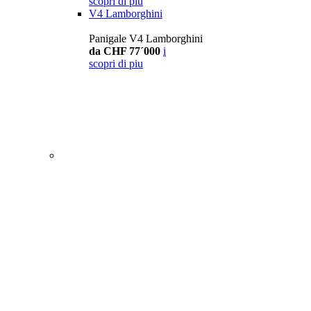
scopri di piu
V4 Lamborghini
Panigale V4 Lamborghini
da CHF 77´000
i
scopri di piu