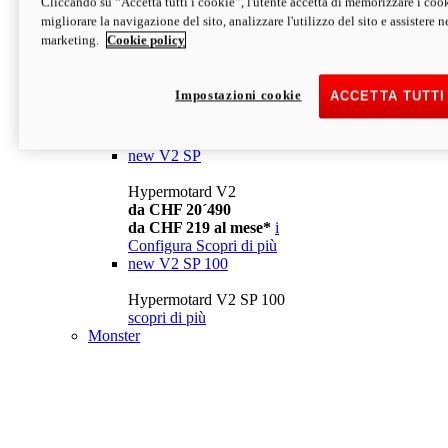
Cliccando su “Accetta tutti i cookie”, l'utente accetta di memorizzare i cook
da CHF 13´990
i
migliorare la navigazione del sito, analizzare l'utilizzo del sito e assistere ne
Configura
Scopri di più
marketing.
Cookie policy
new
V2
Hypermotard V2
Impostazioni cookie
ACCETTA TUTTI
da CHF 15´990
da CHF 169 al mese*
i
Configura
Scopri di più
new
V2 SP
Hypermotard V2
da CHF 20´490
da CHF 219 al mese*
i
Configura
Scopri di più
new
V2 SP 100
Hypermotard V2 SP 100
scopri di più
Monster