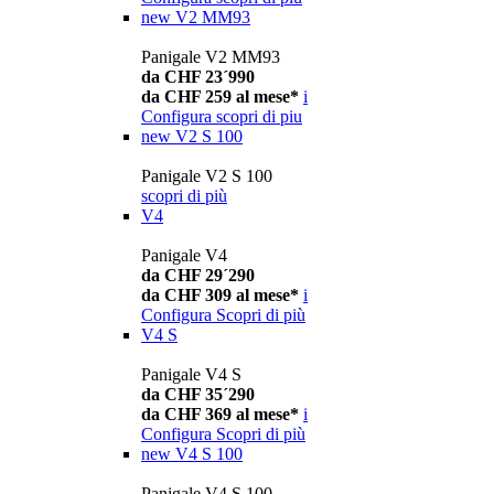
new
V2 MM93
Panigale V2 MM93
da CHF 23´990
da CHF 259 al mese*
i
Configura
scopri di piu
new
V2 S 100
Panigale V2 S 100
scopri di più
V4
Panigale V4
da CHF 29´290
da CHF 309 al mese*
i
Configura
Scopri di più
V4 S
Panigale V4 S
da CHF 35´290
da CHF 369 al mese*
i
Configura
Scopri di più
new
V4 S 100
Panigale V4 S 100