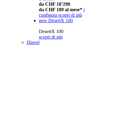
da CHF 18’290
da CHF 189 al mese*
i
configura
scopri di più
new
DesertX 100
DesertX 100
scopri di più
Diavel