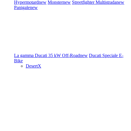
Hypermotard
new
Monster
new
Streetfighter
Multistrada
new
Panigale
new
La gamma Ducati
35 kW
Off-Road
new
Ducati Speciale
E-
Bike
DesertX