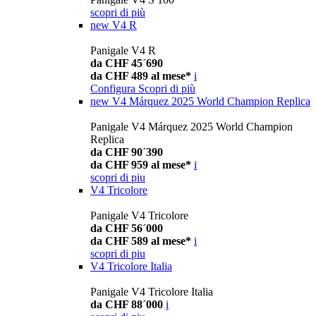
scopri di più
new
V4 R
Panigale V4 R
da CHF 45´690
da CHF 489 al mese*
i
Configura
Scopri di più
new
V4 Márquez 2025 World Champion Replica
Panigale V4 Márquez 2025 World Champion
Replica
da CHF 90´390
da CHF 959 al mese*
i
scopri di piu
V4 Tricolore
Panigale V4 Tricolore
da CHF 56´000
da CHF 589 al mese*
i
scopri di piu
V4 Tricolore Italia
Panigale V4 Tricolore Italia
da CHF 88´000
i