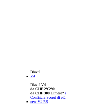
Diavel
V4
Diavel V4
da CHF 29´290
da CHF 309 al mese*
i
Configura
Scopri di più
new
V4 RS