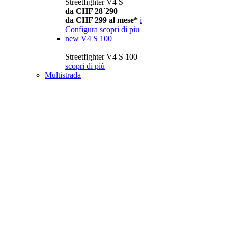
Streetfighter V4 S
da CHF 28´290
da CHF 299 al mese*
i
Configura
scopri di piu
new
V4 S 100
Streetfighter V4 S 100
scopri di più
Multistrada