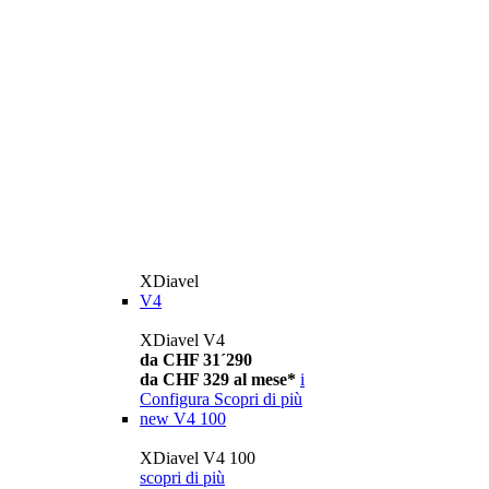
XDiavel
V4
XDiavel V4
da CHF 31´290
da CHF 329 al mese*
i
Configura
Scopri di più
new
V4 100
XDiavel V4 100
scopri di più