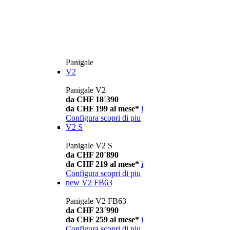
Panigale
V2
Panigale V2
da CHF 18´390
da CHF 199 al mese*
i
Configura
scopri di piu
V2 S
Panigale V2 S
da CHF 20´890
da CHF 219 al mese*
i
Configura
scopri di piu
new
V2 FB63
Panigale V2 FB63
da CHF 23´990
da CHF 259 al mese*
i
Configura
scopri di piu