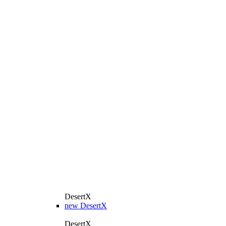
DesertX
new
DesertX
DesertX