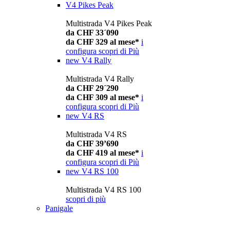
V4 Pikes Peak
Multistrada V4 Pikes Peak
da CHF 33´090
da CHF 329 al mese*
i
configura
scopri di Più
new
V4 Rally
Multistrada V4 Rally
da CHF 29´290
da CHF 309 al mese*
i
configura
scopri di Più
new
V4 RS
Multistrada V4 RS
da CHF 39’690
da CHF 419 al mese*
i
configura
scopri di Più
new
V4 RS 100
Multistrada V4 RS 100
scopri di più
Panigale