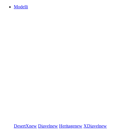
Modelli
DesertX
new
Diavel
new
Heritage
new
XDiavel
new