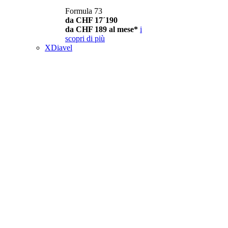
Formula 73
da CHF 17´190
da CHF 189 al mese*
i
scopri di più
XDiavel