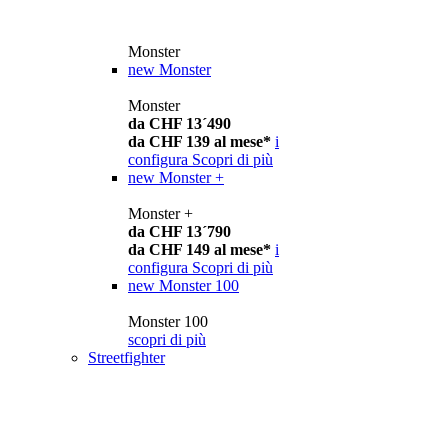
Monster
new
Monster
Monster
da CHF 13´490
da CHF 139 al mese*
i
configura
Scopri di più
new
Monster +
Monster +
da CHF 13´790
da CHF 149 al mese*
i
configura
Scopri di più
new
Monster 100
Monster 100
scopri di più
Streetfighter