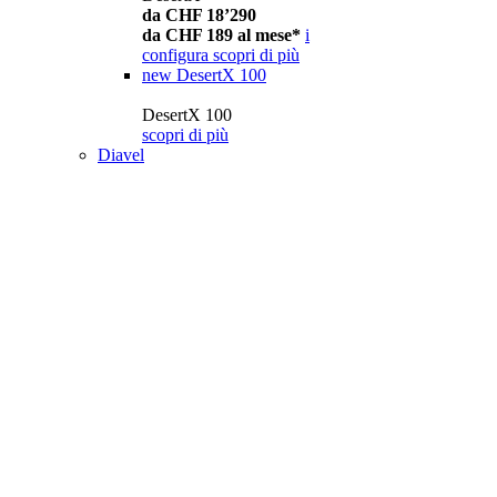
da CHF 18’290
da CHF 189 al mese*
i
configura
scopri di più
new
DesertX 100
DesertX 100
scopri di più
Diavel