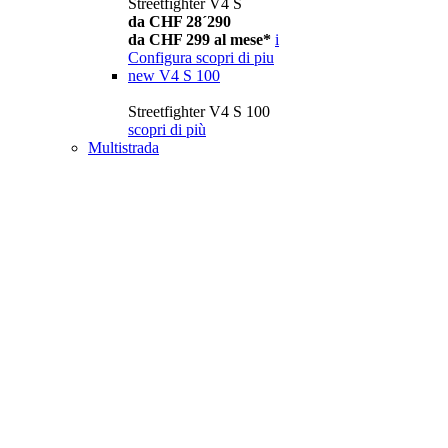
Streetfighter V4 S
da CHF 28´290
da CHF 299 al mese*
i
Configura
scopri di piu
new
V4 S 100
Streetfighter V4 S 100
scopri di più
Multistrada