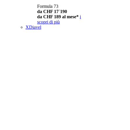
Formula 73
da CHF 17´190
da CHF 189 al mese*
i
scopri di più
XDiavel