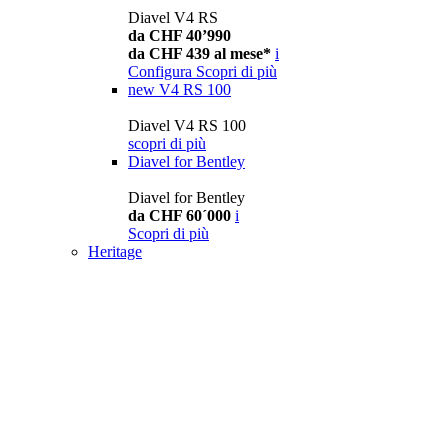
Diavel V4 RS
da CHF 40’990
da CHF 439 al mese*
i
Configura
Scopri di più
new
V4 RS 100
Diavel V4 RS 100
scopri di più
Diavel for Bentley
Diavel for Bentley
da CHF 60´000
i
Scopri di più
Heritage