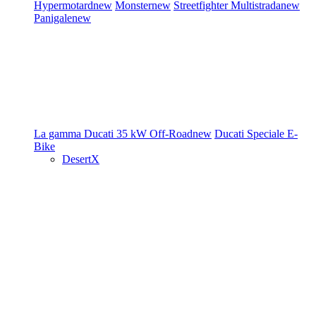
Hypermotard
new
Monster
new
Streetfighter
Multistrada
new
Panigale
new
La gamma Ducati
35 kW
Off-Road
new
Ducati Speciale
E-
Bike
DesertX