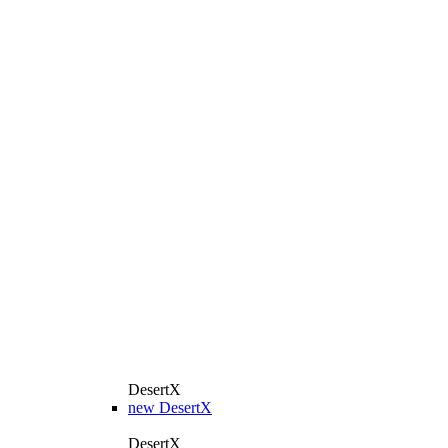
DesertX
new
DesertX
DesertX