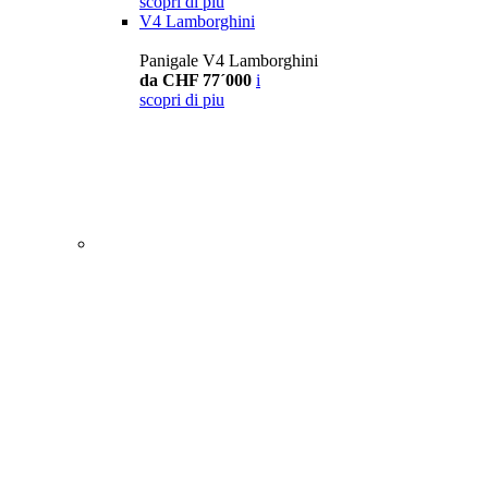
scopri di piu
V4 Lamborghini
Panigale V4 Lamborghini
da CHF 77´000
i
scopri di piu