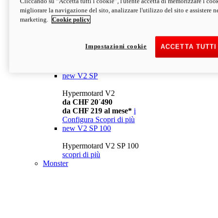
Cliccando su “Accetta tutti i cookie”, l'utente accetta di memorizzare i cook
da CHF 13´990
i
migliorare la navigazione del sito, analizzare l'utilizzo del sito e assistere ne
Configura
Scopri di più
marketing.
Cookie policy
new
V2
Hypermotard V2
Impostazioni cookie
ACCETTA TUTTI
da CHF 15´990
da CHF 169 al mese*
i
Configura
Scopri di più
new
V2 SP
Hypermotard V2
da CHF 20´490
da CHF 219 al mese*
i
Configura
Scopri di più
new
V2 SP 100
Hypermotard V2 SP 100
scopri di più
Monster