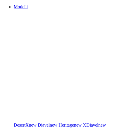
Modelli
DesertX
new
Diavel
new
Heritage
new
XDiavel
new