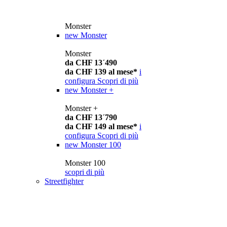
Monster
new
Monster
Monster
da CHF 13´490
da CHF 139 al mese*
i
configura
Scopri di più
new
Monster +
Monster +
da CHF 13´790
da CHF 149 al mese*
i
configura
Scopri di più
new
Monster 100
Monster 100
scopri di più
Streetfighter