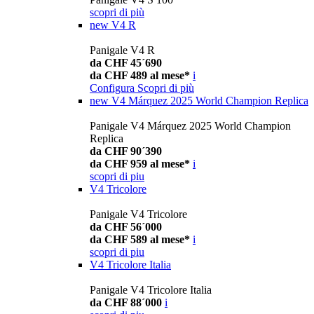
scopri di più
new
V4 R
Panigale V4 R
da CHF 45´690
da CHF 489 al mese*
i
Configura
Scopri di più
new
V4 Márquez 2025 World Champion Replica
Panigale V4 Márquez 2025 World Champion
Replica
da CHF 90´390
da CHF 959 al mese*
i
scopri di piu
V4 Tricolore
Panigale V4 Tricolore
da CHF 56´000
da CHF 589 al mese*
i
scopri di piu
V4 Tricolore Italia
Panigale V4 Tricolore Italia
da CHF 88´000
i