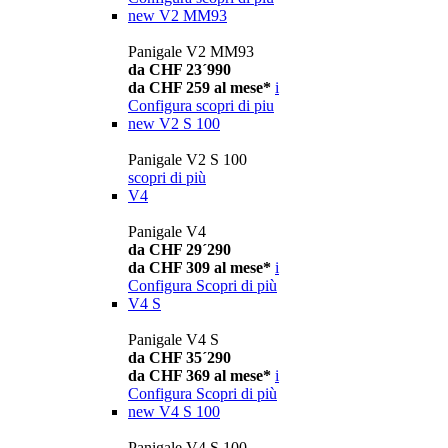
new
V2 MM93
Panigale V2 MM93
da CHF 23´990
da CHF 259 al mese*
i
Configura
scopri di piu
new
V2 S 100
Panigale V2 S 100
scopri di più
V4
Panigale V4
da CHF 29´290
da CHF 309 al mese*
i
Configura
Scopri di più
V4 S
Panigale V4 S
da CHF 35´290
da CHF 369 al mese*
i
Configura
Scopri di più
new
V4 S 100
Panigale V4 S 100