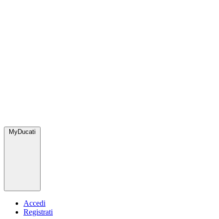
MyDucati
Accedi
Registrati