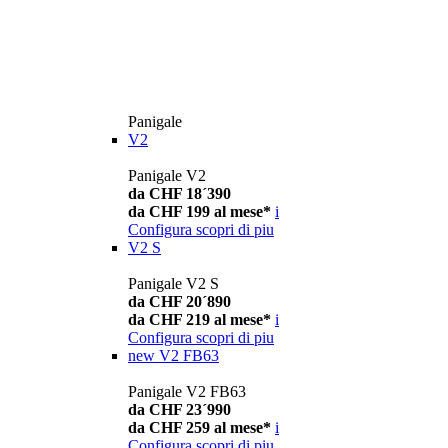
Panigale
V2
Panigale V2
da CHF 18´390
da CHF 199 al mese*
i
Configura
scopri di piu
V2 S
Panigale V2 S
da CHF 20´890
da CHF 219 al mese*
i
Configura
scopri di piu
new
V2 FB63
Panigale V2 FB63
da CHF 23´990
da CHF 259 al mese*
i
Configura
scopri di piu