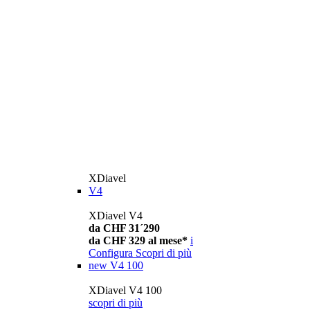
XDiavel
V4
XDiavel V4
da CHF 31´290
da CHF 329 al mese*
i
Configura
Scopri di più
new
V4 100
XDiavel V4 100
scopri di più