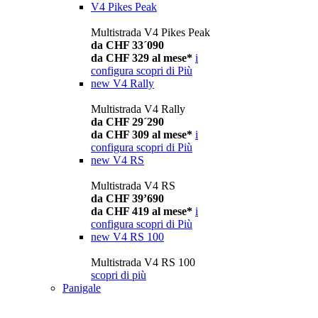
V4 Pikes Peak
Multistrada V4 Pikes Peak
da CHF 33´090
da CHF 329 al mese*
i
configura
scopri di Più
new
V4 Rally
Multistrada V4 Rally
da CHF 29´290
da CHF 309 al mese*
i
configura
scopri di Più
new
V4 RS
Multistrada V4 RS
da CHF 39’690
da CHF 419 al mese*
i
configura
scopri di Più
new
V4 RS 100
Multistrada V4 RS 100
scopri di più
Panigale