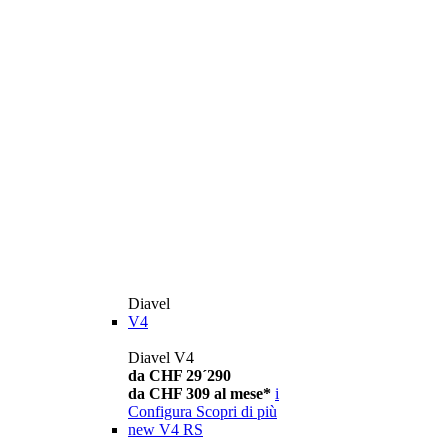
Diavel
V4
Diavel V4
da CHF 29´290
da CHF 309 al mese*
i
Configura
Scopri di più
new
V4 RS