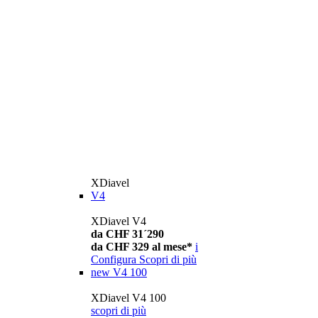
XDiavel
V4
XDiavel V4
da CHF 31´290
da CHF 329 al mese*
i
Configura
Scopri di più
new
V4 100
XDiavel V4 100
scopri di più