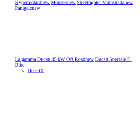
Hypermotard
new
Monster
new
Streetfighter
Multistrada
new
Panigale
new
La gamma Ducati
35 kW
Off-Road
new
Ducati Speciale
E-
Bike
DesertX