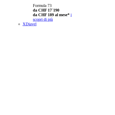
Formula 73
da CHF 17´190
da CHF 189 al mese*
i
scopri di più
XDiavel