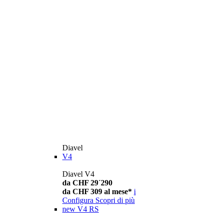
Diavel
V4
Diavel V4
da CHF 29´290
da CHF 309 al mese*
i
Configura
Scopri di più
new
V4 RS