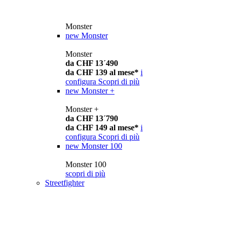
Monster
new
Monster
Monster
da CHF 13´490
da CHF 139 al mese*
i
configura
Scopri di più
new
Monster +
Monster +
da CHF 13´790
da CHF 149 al mese*
i
configura
Scopri di più
new
Monster 100
Monster 100
scopri di più
Streetfighter