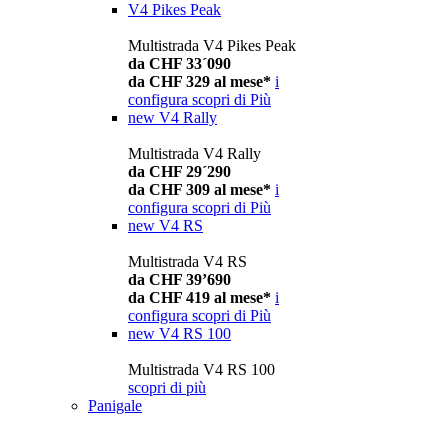
V4 Pikes Peak
Multistrada V4 Pikes Peak
da CHF 33´090
da CHF 329 al mese*
i
configura
scopri di Più
new
V4 Rally
Multistrada V4 Rally
da CHF 29´290
da CHF 309 al mese*
i
configura
scopri di Più
new
V4 RS
Multistrada V4 RS
da CHF 39’690
da CHF 419 al mese*
i
configura
scopri di Più
new
V4 RS 100
Multistrada V4 RS 100
scopri di più
Panigale