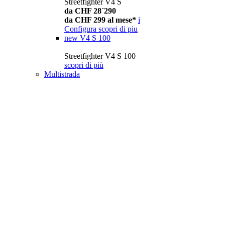
Streetfighter V4 S
da CHF 28´290
da CHF 299 al mese*
i
Configura
scopri di piu
new
V4 S 100
Streetfighter V4 S 100
scopri di più
Multistrada