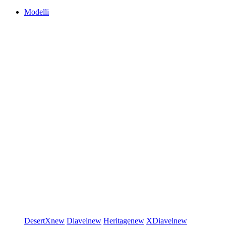
Modelli
DesertX
new
Diavel
new
Heritage
new
XDiavel
new