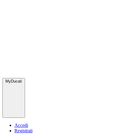
MyDucati
Accedi
Registrati