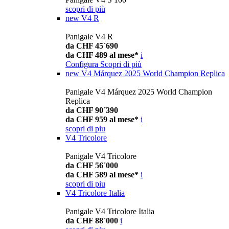
scopri di più
new
V4 R
Panigale V4 R
da CHF 45´690
da CHF 489 al mese*
i
Configura
Scopri di più
new
V4 Márquez 2025 World Champion Replica
Panigale V4 Márquez 2025 World Champion
Replica
da CHF 90´390
da CHF 959 al mese*
i
scopri di piu
V4 Tricolore
Panigale V4 Tricolore
da CHF 56´000
da CHF 589 al mese*
i
scopri di piu
V4 Tricolore Italia
Panigale V4 Tricolore Italia
da CHF 88´000
i