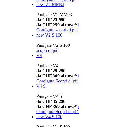
new
V2 MM93
Panigale V2 MM93
da CHF 23´990
da CHF 259 al mese*
i
Configura
scopri di piu
new
V2 S 100
Panigale V2 S 100
scopri di più
V4
Panigale V4
da CHF 29´290
da CHF 309 al mese*
i
Configura
Scopri di più
V4 S
Panigale V4 S
da CHF 35´290
da CHF 369 al mese*
i
Configura
Scopri di più
new
V4 S 100
Panigale V4 S 100