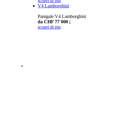
scopri di piu
V4 Lamborghini
Panigale V4 Lamborghini
da CHF 77´000
i
scopri di piu