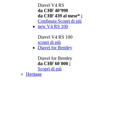
Diavel V4 RS
da CHF 40’990
da CHF 439 al mese*
i
Configura
Scopri di più
new
V4 RS 100
Diavel V4 RS 100
scopri di più
Diavel for Bentley
Diavel for Bentley
da CHF 60´000
i
Scopri di più
Heritage