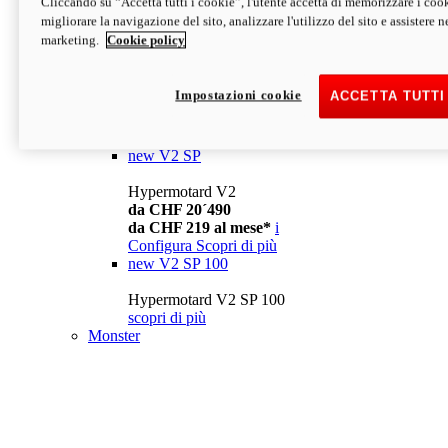
Cliccando su “Accetta tutti i cookie”, l'utente accetta di memorizzare i cook
da CHF 13´990
i
migliorare la navigazione del sito, analizzare l'utilizzo del sito e assistere ne
Configura
Scopri di più
marketing.
Cookie policy
new
V2
Hypermotard V2
Impostazioni cookie
ACCETTA TUTTI
da CHF 15´990
da CHF 169 al mese*
i
Configura
Scopri di più
new
V2 SP
Hypermotard V2
da CHF 20´490
da CHF 219 al mese*
i
Configura
Scopri di più
new
V2 SP 100
Hypermotard V2 SP 100
scopri di più
Monster