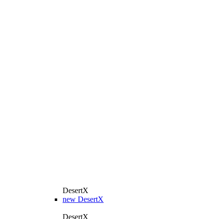
DesertX
new
DesertX
DesertX