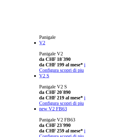
Panigale
V2
Panigale V2
da CHF 18´390
da CHF 199 al mese*
i
Configura
scopri di piu
V2 S
Panigale V2 S
da CHF 20´890
da CHF 219 al mese*
i
Configura
scopri di piu
new
V2 FB63
Panigale V2 FB63
da CHF 23´990
da CHF 259 al mese*
i
Configura
scopri di piu