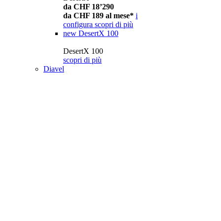
da CHF 18’290
da CHF 189 al mese*
i
configura
scopri di più
new
DesertX 100
DesertX 100
scopri di più
Diavel