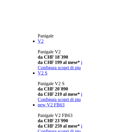
Panigale
V2
Panigale V2
da CHF 18´390
da CHF 199 al mese*
i
Configura
scopri di piu
V2 S
Panigale V2 S
da CHF 20´890
da CHF 219 al mese*
i
Configura
scopri di piu
new
V2 FB63
Panigale V2 FB63
da CHF 23´990
da CHF 259 al mese*
i
Configura
scopri di piu