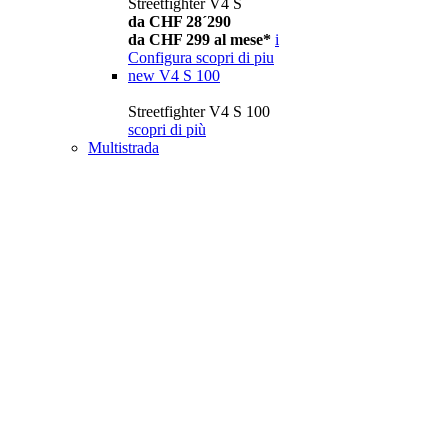
Streetfighter V4 S
da CHF 28´290
da CHF 299 al mese*
i
Configura
scopri di piu
new
V4 S 100
Streetfighter V4 S 100
scopri di più
Multistrada