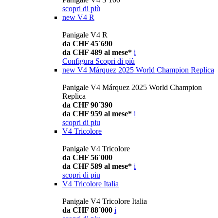
scopri di più
new
V4 R
Panigale V4 R
da CHF 45´690
da CHF 489 al mese*
i
Configura
Scopri di più
new
V4 Márquez 2025 World Champion Replica
Panigale V4 Márquez 2025 World Champion
Replica
da CHF 90´390
da CHF 959 al mese*
i
scopri di piu
V4 Tricolore
Panigale V4 Tricolore
da CHF 56´000
da CHF 589 al mese*
i
scopri di piu
V4 Tricolore Italia
Panigale V4 Tricolore Italia
da CHF 88´000
i