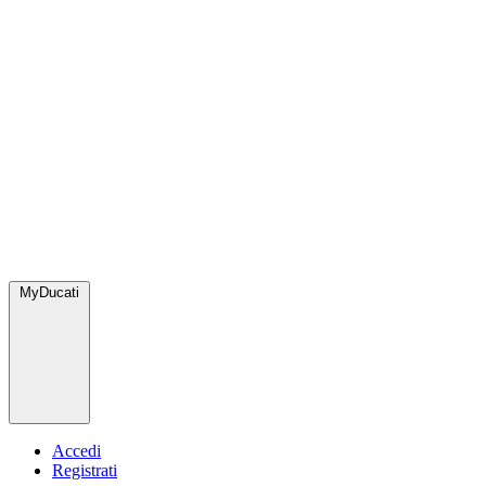
MyDucati
Accedi
Registrati