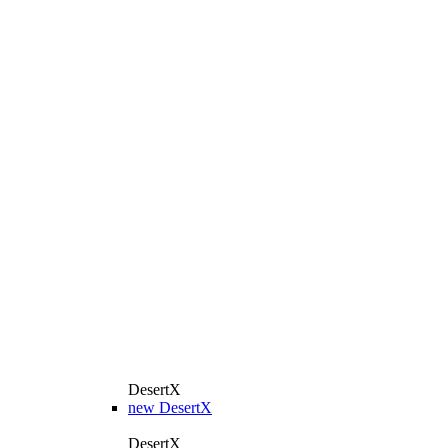
DesertX
new
DesertX
DesertX