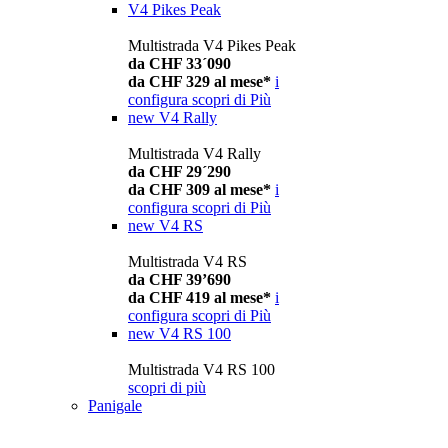
V4 Pikes Peak
Multistrada V4 Pikes Peak
da CHF 33´090
da CHF 329 al mese*
i
configura
scopri di Più
new
V4 Rally
Multistrada V4 Rally
da CHF 29´290
da CHF 309 al mese*
i
configura
scopri di Più
new
V4 RS
Multistrada V4 RS
da CHF 39’690
da CHF 419 al mese*
i
configura
scopri di Più
new
V4 RS 100
Multistrada V4 RS 100
scopri di più
Panigale