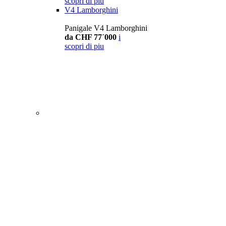
scopri di piu
V4 Lamborghini
Panigale V4 Lamborghini
da CHF 77´000
i
scopri di piu