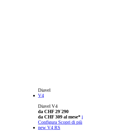
Diavel
V4
Diavel V4
da CHF 29´290
da CHF 309 al mese*
i
Configura
Scopri di più
new
V4 RS