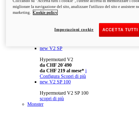
Cliccando su “Accetta tutti i cookie”, l'utente accetta di memorizzare i cook
da CHF 13´990
i
migliorare la navigazione del sito, analizzare l'utilizzo del sito e assistere ne
Configura
Scopri di più
marketing.
Cookie policy
new
V2
Hypermotard V2
Impostazioni cookie
ACCETTA TUTTI
da CHF 15´990
da CHF 169 al mese*
i
Configura
Scopri di più
new
V2 SP
Hypermotard V2
da CHF 20´490
da CHF 219 al mese*
i
Configura
Scopri di più
new
V2 SP 100
Hypermotard V2 SP 100
scopri di più
Monster