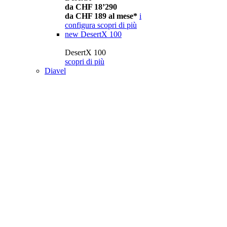
da CHF 18’290
da CHF 189 al mese*
i
configura
scopri di più
new
DesertX 100
DesertX 100
scopri di più
Diavel