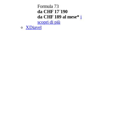
Formula 73
da CHF 17´190
da CHF 189 al mese*
i
scopri di più
XDiavel