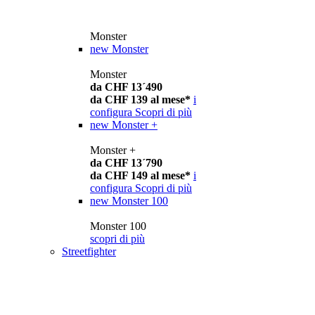
Monster
new
Monster
Monster
da CHF 13´490
da CHF 139 al mese*
i
configura
Scopri di più
new
Monster +
Monster +
da CHF 13´790
da CHF 149 al mese*
i
configura
Scopri di più
new
Monster 100
Monster 100
scopri di più
Streetfighter