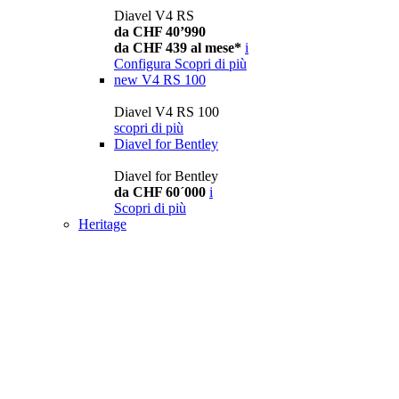
Diavel V4 RS
da CHF 40’990
da CHF 439 al mese*
i
Configura
Scopri di più
new
V4 RS 100
Diavel V4 RS 100
scopri di più
Diavel for Bentley
Diavel for Bentley
da CHF 60´000
i
Scopri di più
Heritage