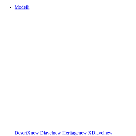
Modelli
DesertX
new
Diavel
new
Heritage
new
XDiavel
new