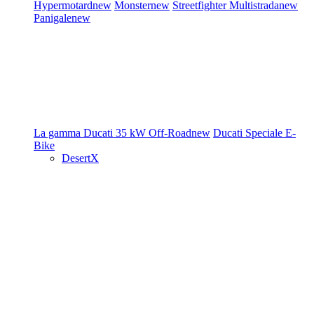
Hypermotard
new
Monster
new
Streetfighter
Multistrada
new
Panigale
new
La gamma Ducati
35 kW
Off-Road
new
Ducati Speciale
E-
Bike
DesertX