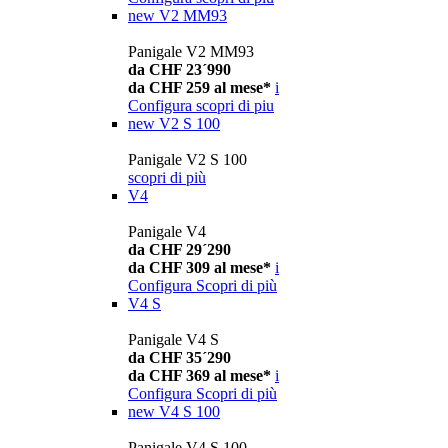
new
V2 MM93
Panigale V2 MM93
da CHF 23´990
da CHF 259 al mese*
i
Configura
scopri di piu
new
V2 S 100
Panigale V2 S 100
scopri di più
V4
Panigale V4
da CHF 29´290
da CHF 309 al mese*
i
Configura
Scopri di più
V4 S
Panigale V4 S
da CHF 35´290
da CHF 369 al mese*
i
Configura
Scopri di più
new
V4 S 100
Panigale V4 S 100