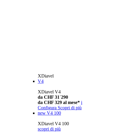
XDiavel
V4
XDiavel V4
da CHF 31´290
da CHF 329 al mese*
i
Configura
Scopri di più
new
V4 100
XDiavel V4 100
scopri di più