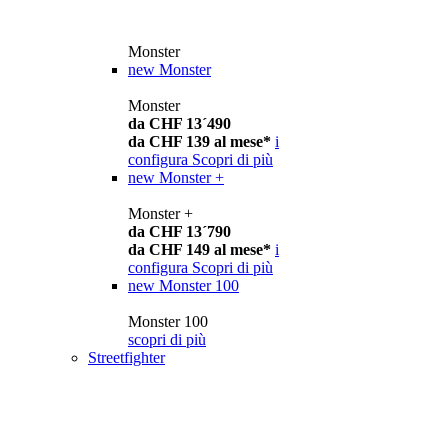
Monster
new
Monster
Monster
da CHF 13´490
da CHF 139 al mese*
i
configura
Scopri di più
new
Monster +
Monster +
da CHF 13´790
da CHF 149 al mese*
i
configura
Scopri di più
new
Monster 100
Monster 100
scopri di più
Streetfighter