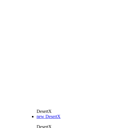
DesertX
new
DesertX
DesertX