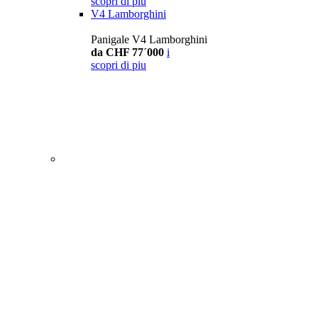
scopri di piu
V4 Lamborghini
Panigale V4 Lamborghini
da CHF 77´000
i
scopri di piu