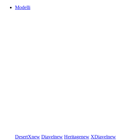
Modelli
DesertX
new
Diavel
new
Heritage
new
XDiavel
new