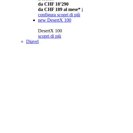
da CHF 18’290
da CHF 189 al mese*
i
configura
scopri di più
new
DesertX 100
DesertX 100
scopri di più
Diavel