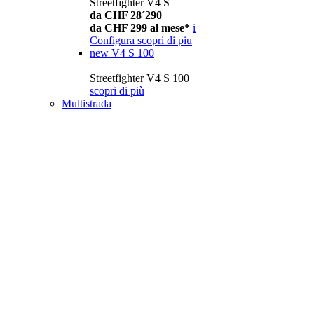
Streetfighter V4 S
da CHF 28´290
da CHF 299 al mese*
i
Configura
scopri di piu
new
V4 S 100
Streetfighter V4 S 100
scopri di più
Multistrada