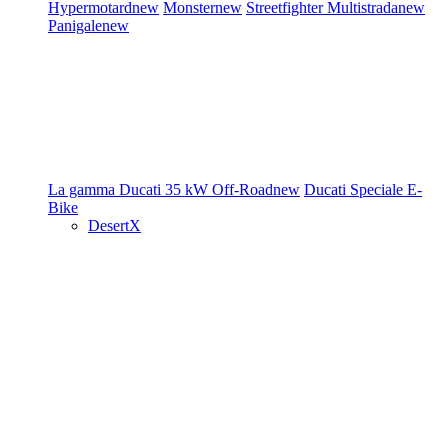
Hypermotard
new
Monster
new
Streetfighter
Multistrada
new
Panigale
new
La gamma Ducati
35 kW
Off-Road
new
Ducati Speciale
E-
Bike
DesertX