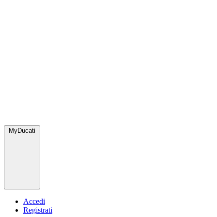
MyDucati
Accedi
Registrati