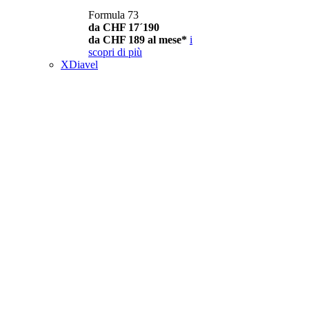
Formula 73
da CHF 17´190
da CHF 189 al mese*
i
scopri di più
XDiavel