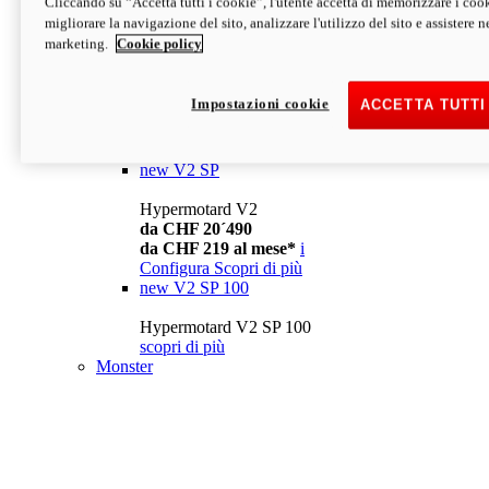
Cliccando su “Accetta tutti i cookie”, l'utente accetta di memorizzare i cook
da CHF 13´990
i
migliorare la navigazione del sito, analizzare l'utilizzo del sito e assistere ne
Configura
Scopri di più
marketing.
Cookie policy
new
V2
Hypermotard V2
Impostazioni cookie
ACCETTA TUTTI
da CHF 15´990
da CHF 169 al mese*
i
Configura
Scopri di più
new
V2 SP
Hypermotard V2
da CHF 20´490
da CHF 219 al mese*
i
Configura
Scopri di più
new
V2 SP 100
Hypermotard V2 SP 100
scopri di più
Monster