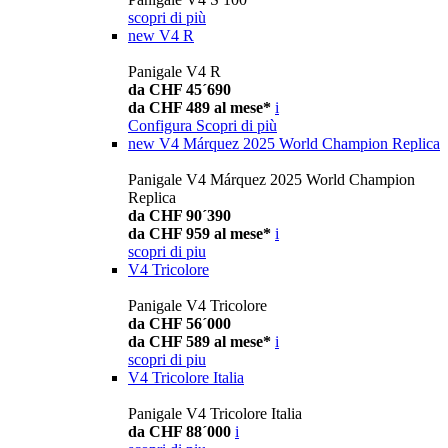
scopri di più
new
V4 R
Panigale V4 R
da CHF 45´690
da CHF 489 al mese*
i
Configura
Scopri di più
new
V4 Márquez 2025 World Champion Replica
Panigale V4 Márquez 2025 World Champion
Replica
da CHF 90´390
da CHF 959 al mese*
i
scopri di piu
V4 Tricolore
Panigale V4 Tricolore
da CHF 56´000
da CHF 589 al mese*
i
scopri di piu
V4 Tricolore Italia
Panigale V4 Tricolore Italia
da CHF 88´000
i