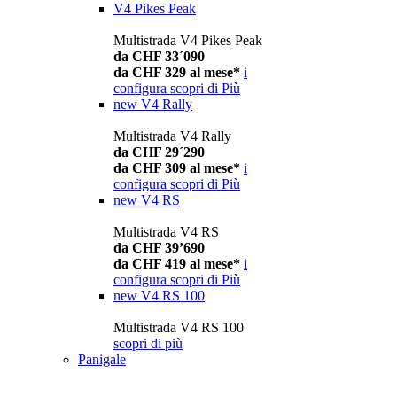
V4 Pikes Peak
Multistrada V4 Pikes Peak
da CHF 33´090
da CHF 329 al mese*
i
configura
scopri di Più
new
V4 Rally
Multistrada V4 Rally
da CHF 29´290
da CHF 309 al mese*
i
configura
scopri di Più
new
V4 RS
Multistrada V4 RS
da CHF 39’690
da CHF 419 al mese*
i
configura
scopri di Più
new
V4 RS 100
Multistrada V4 RS 100
scopri di più
Panigale