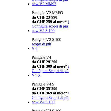
new
V2 MM93
Panigale V2 MM93
da CHF 23´990
da CHF 259 al mese*
i
Configura
scopri di piu
new
V2 S 100
Panigale V2 S 100
scopri di più
V4
Panigale V4
da CHF 29´290
da CHF 309 al mese*
i
Configura
Scopri di più
V4 S
Panigale V4 S
da CHF 35´290
da CHF 369 al mese*
i
Configura
Scopri di più
new
V4 S 100
Panigale V4 S 100