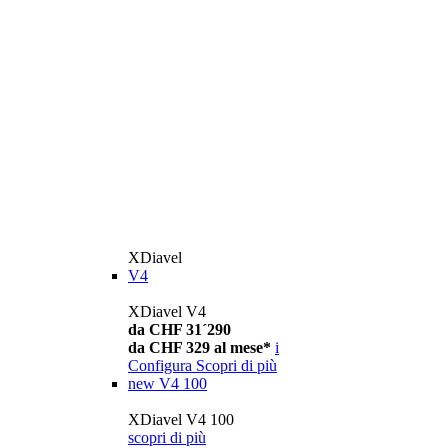
XDiavel
V4
XDiavel V4
da CHF 31´290
da CHF 329 al mese*
i
Configura
Scopri di più
new
V4 100
XDiavel V4 100
scopri di più