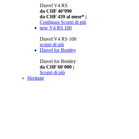
Diavel V4 RS
da CHF 40’990
da CHF 439 al mese*
i
Configura
Scopri di più
new
V4 RS 100
Diavel V4 RS 100
scopri di più
Diavel for Bentley
Diavel for Bentley
da CHF 60´000
i
Scopri di più
Heritage