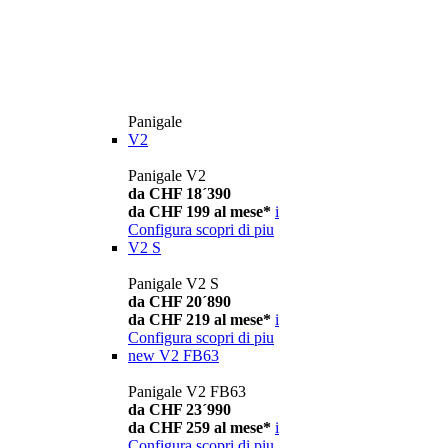
Panigale
V2
Panigale V2
da CHF 18´390
da CHF 199 al mese*
i
Configura
scopri di piu
V2 S
Panigale V2 S
da CHF 20´890
da CHF 219 al mese*
i
Configura
scopri di piu
new
V2 FB63
Panigale V2 FB63
da CHF 23´990
da CHF 259 al mese*
i
Configura
scopri di piu