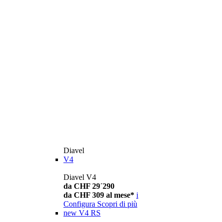
Diavel
V4
Diavel V4
da CHF 29´290
da CHF 309 al mese*
i
Configura
Scopri di più
new
V4 RS