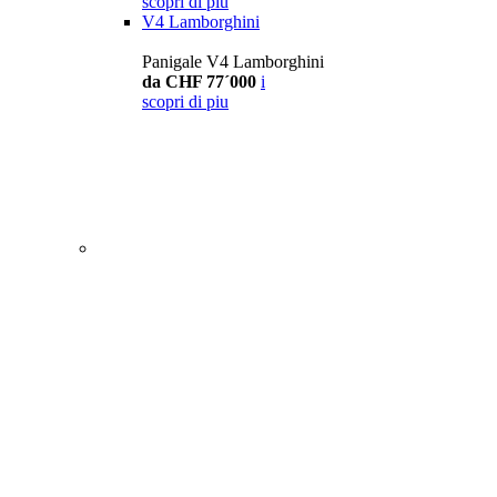
scopri di piu
V4 Lamborghini
Panigale V4 Lamborghini
da CHF 77´000
i
scopri di piu