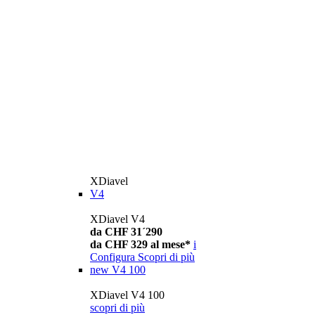
XDiavel
V4
XDiavel V4
da CHF 31´290
da CHF 329 al mese*
i
Configura
Scopri di più
new
V4 100
XDiavel V4 100
scopri di più