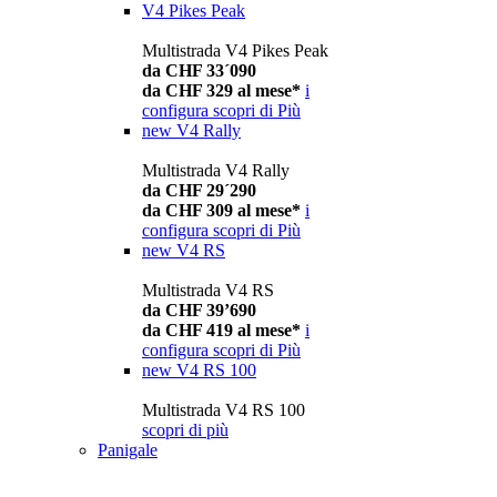
V4 Pikes Peak
Multistrada V4 Pikes Peak
da CHF 33´090
da CHF 329 al mese*
i
configura
scopri di Più
new
V4 Rally
Multistrada V4 Rally
da CHF 29´290
da CHF 309 al mese*
i
configura
scopri di Più
new
V4 RS
Multistrada V4 RS
da CHF 39’690
da CHF 419 al mese*
i
configura
scopri di Più
new
V4 RS 100
Multistrada V4 RS 100
scopri di più
Panigale