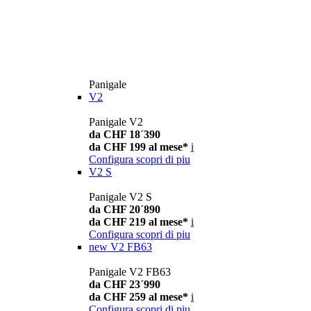
Panigale
V2
Panigale V2
da CHF 18´390
da CHF 199 al mese*
i
Configura
scopri di piu
V2 S
Panigale V2 S
da CHF 20´890
da CHF 219 al mese*
i
Configura
scopri di piu
new
V2 FB63
Panigale V2 FB63
da CHF 23´990
da CHF 259 al mese*
i
Configura
scopri di piu