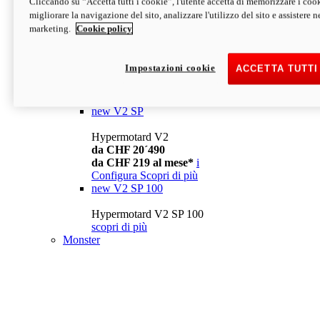
Cliccando su “Accetta tutti i cookie”, l'utente accetta di memorizzare i cook
da CHF 13´990
i
migliorare la navigazione del sito, analizzare l'utilizzo del sito e assistere ne
Configura
Scopri di più
marketing.
Cookie policy
new
V2
Hypermotard V2
Impostazioni cookie
ACCETTA TUTTI
da CHF 15´990
da CHF 169 al mese*
i
Configura
Scopri di più
new
V2 SP
Hypermotard V2
da CHF 20´490
da CHF 219 al mese*
i
Configura
Scopri di più
new
V2 SP 100
Hypermotard V2 SP 100
scopri di più
Monster