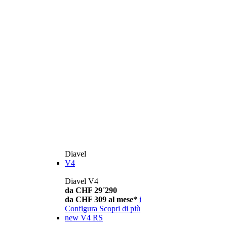
Diavel
V4
Diavel V4
da CHF 29´290
da CHF 309 al mese*
i
Configura
Scopri di più
new
V4 RS