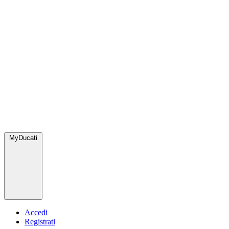
MyDucati
Accedi
Registrati