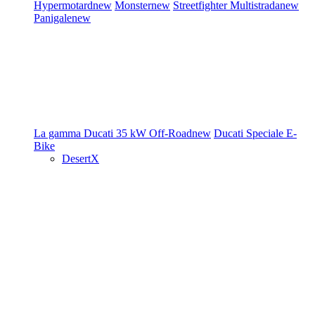
Hypermotard
new
Monster
new
Streetfighter
Multistrada
new
Panigale
new
La gamma Ducati
35 kW
Off-Road
new
Ducati Speciale
E-
Bike
DesertX