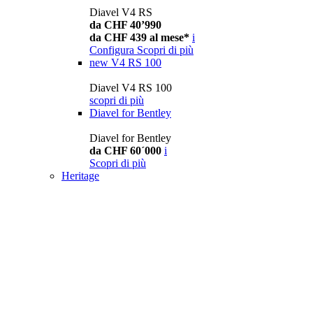
Diavel V4 RS
da CHF 40’990
da CHF 439 al mese*
i
Configura
Scopri di più
new
V4 RS 100
Diavel V4 RS 100
scopri di più
Diavel for Bentley
Diavel for Bentley
da CHF 60´000
i
Scopri di più
Heritage