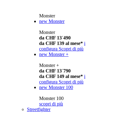
Monster
new
Monster
Monster
da CHF 13´490
da CHF 139 al mese*
i
configura
Scopri di più
new
Monster +
Monster +
da CHF 13´790
da CHF 149 al mese*
i
configura
Scopri di più
new
Monster 100
Monster 100
scopri di più
Streetfighter