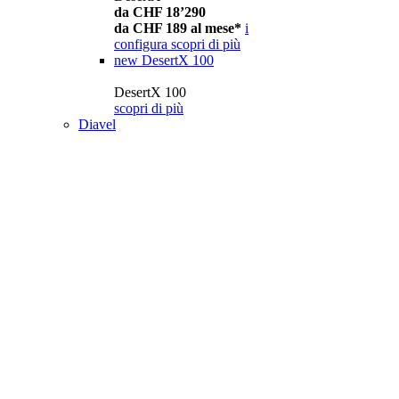
da CHF 18’290
da CHF 189 al mese*
i
configura
scopri di più
new
DesertX 100
DesertX 100
scopri di più
Diavel