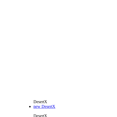
DesertX
new
DesertX
DesertX