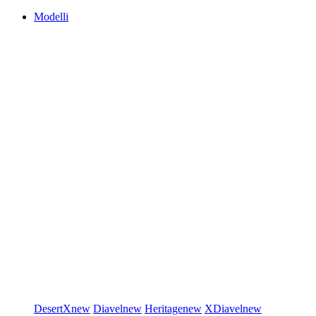
Modelli
DesertX
new
Diavel
new
Heritage
new
XDiavel
new