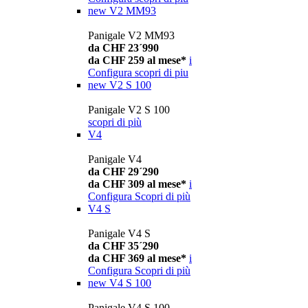
new
V2 MM93
Panigale V2 MM93
da CHF 23´990
da CHF 259 al mese*
i
Configura
scopri di piu
new
V2 S 100
Panigale V2 S 100
scopri di più
V4
Panigale V4
da CHF 29´290
da CHF 309 al mese*
i
Configura
Scopri di più
V4 S
Panigale V4 S
da CHF 35´290
da CHF 369 al mese*
i
Configura
Scopri di più
new
V4 S 100
Panigale V4 S 100