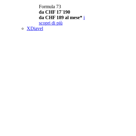
Formula 73
da CHF 17´190
da CHF 189 al mese*
i
scopri di più
XDiavel