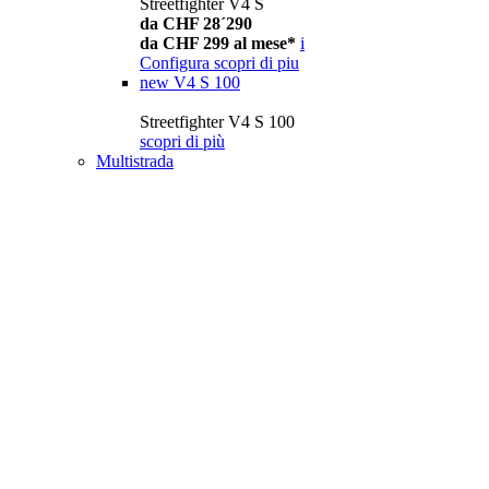
Streetfighter V4 S
da CHF 28´290
da CHF 299 al mese*
i
Configura
scopri di piu
new
V4 S 100
Streetfighter V4 S 100
scopri di più
Multistrada