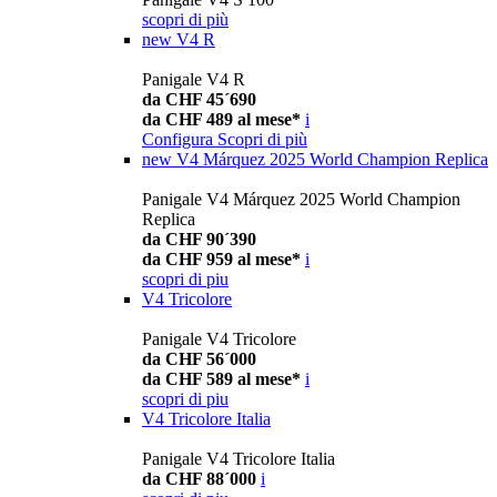
scopri di più
new
V4 R
Panigale V4 R
da CHF 45´690
da CHF 489 al mese*
i
Configura
Scopri di più
new
V4 Márquez 2025 World Champion Replica
Panigale V4 Márquez 2025 World Champion
Replica
da CHF 90´390
da CHF 959 al mese*
i
scopri di piu
V4 Tricolore
Panigale V4 Tricolore
da CHF 56´000
da CHF 589 al mese*
i
scopri di piu
V4 Tricolore Italia
Panigale V4 Tricolore Italia
da CHF 88´000
i