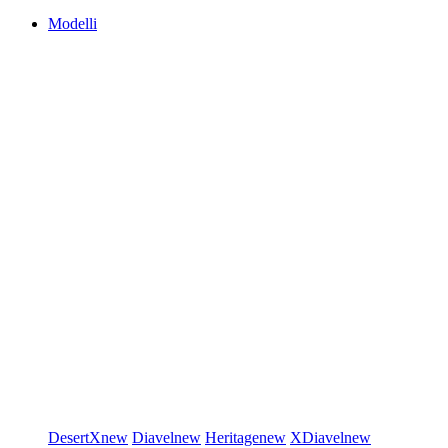
Modelli
DesertX
new
Diavel
new
Heritage
new
XDiavel
new