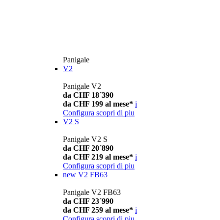
Panigale
V2
Panigale V2
da CHF 18´390
da CHF 199 al mese*
i
Configura
scopri di piu
V2 S
Panigale V2 S
da CHF 20´890
da CHF 219 al mese*
i
Configura
scopri di piu
new
V2 FB63
Panigale V2 FB63
da CHF 23´990
da CHF 259 al mese*
i
Configura
scopri di piu