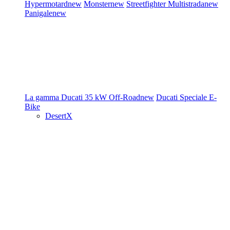
Hypermotard
new
Monster
new
Streetfighter
Multistrada
new
Panigale
new
La gamma Ducati
35 kW
Off-Road
new
Ducati Speciale
E-
Bike
DesertX