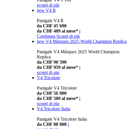
scopri di più
new
V4 R
Panigale V4 R
da CHF 45´690
da CHF 489 al mese*
i
Configura
Scopri di più
new
V4 Márquez 2025 World Champion Replica
Panigale V4 Márquez 2025 World Champion
Replica
da CHF 90´390
da CHF 959 al mese*
i
scopri di piu
V4 Tricolore
Panigale V4 Tricolore
da CHF 56´000
da CHF 589 al mese*
i
scopri di piu
V4 Tricolore Italia
Panigale V4 Tricolore Italia
da CHF 88´000
i