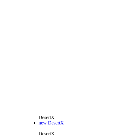
DesertX
new
DesertX
DesertX