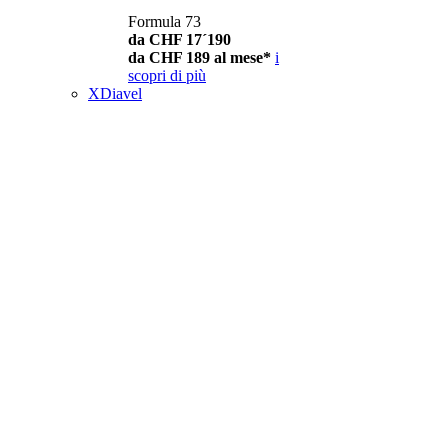
Formula 73
da CHF 17´190
da CHF 189 al mese*
i
scopri di più
XDiavel