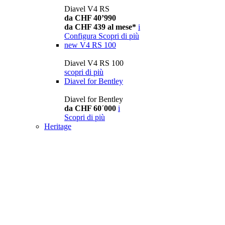
Diavel V4 RS
da CHF 40’990
da CHF 439 al mese*
i
Configura
Scopri di più
new
V4 RS 100
Diavel V4 RS 100
scopri di più
Diavel for Bentley
Diavel for Bentley
da CHF 60´000
i
Scopri di più
Heritage