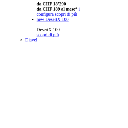
da CHF 18’290
da CHF 189 al mese*
i
configura
scopri di più
new
DesertX 100
DesertX 100
scopri di più
Diavel