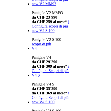
new
V2 MM93
Panigale V2 MM93
da CHF 23´990
da CHF 259 al mese*
i
Configura
scopri di piu
new
V2 S 100
Panigale V2 S 100
scopri di più
V4
Panigale V4
da CHF 29´290
da CHF 309 al mese*
i
Configura
Scopri di più
V4 S
Panigale V4 S
da CHF 35´290
da CHF 369 al mese*
i
Configura
Scopri di più
new
V4 S 100
Panigale V4 S 100