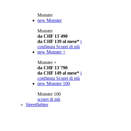
Monster
new
Monster
Monster
da CHF 13´490
da CHF 139 al mese*
i
configura
Scopri di più
new
Monster +
Monster +
da CHF 13´790
da CHF 149 al mese*
i
configura
Scopri di più
new
Monster 100
Monster 100
scopri di più
Streetfighter