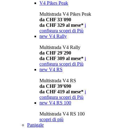
V4 Pikes Peak
Multistrada V4 Pikes Peak
da CHF 33´090
da CHF 329 al mese*
i
configura
scopri di Più
new
V4 Rally
Multistrada V4 Rally
da CHF 29´290
da CHF 309 al mese*
i
configura
scopri di Più
new
V4 RS
Multistrada V4 RS
da CHF 39’690
da CHF 419 al mese*
i
configura
scopri di Più
new
V4 RS 100
Multistrada V4 RS 100
scopri di più
Panigale