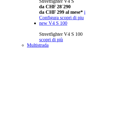
Streetfighter V4 S
da CHF 28´290
da CHF 299 al mese*
i
Configura
scopri di piu
new
V4 S 100
Streetfighter V4 S 100
scopri di più
Multistrada