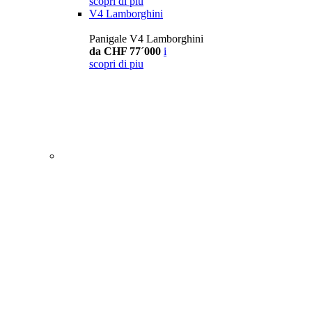
scopri di piu
V4 Lamborghini
Panigale V4 Lamborghini
da CHF 77´000
i
scopri di piu