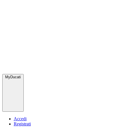
MyDucati
Accedi
Registrati