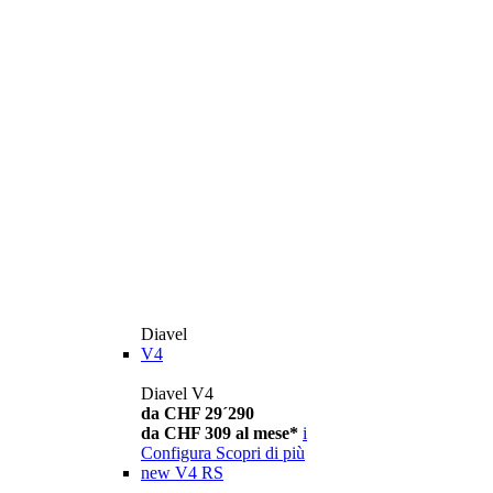
Diavel
V4
Diavel V4
da CHF 29´290
da CHF 309 al mese*
i
Configura
Scopri di più
new
V4 RS