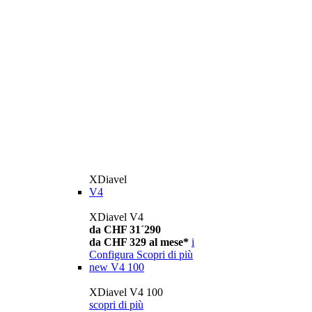
XDiavel
V4
XDiavel V4
da CHF 31´290
da CHF 329 al mese*
i
Configura
Scopri di più
new
V4 100
XDiavel V4 100
scopri di più