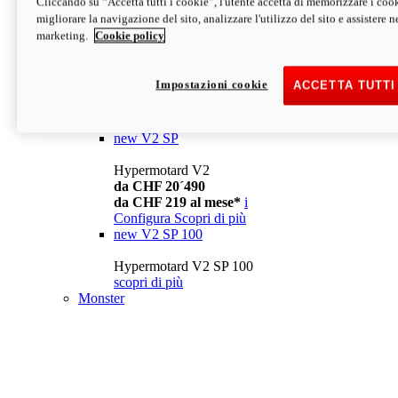
Cliccando su “Accetta tutti i cookie”, l'utente accetta di memorizzare i cook
da CHF 13´990
i
migliorare la navigazione del sito, analizzare l'utilizzo del sito e assistere ne
Configura
Scopri di più
marketing.
Cookie policy
new
V2
Hypermotard V2
Impostazioni cookie
ACCETTA TUTTI
da CHF 15´990
da CHF 169 al mese*
i
Configura
Scopri di più
new
V2 SP
Hypermotard V2
da CHF 20´490
da CHF 219 al mese*
i
Configura
Scopri di più
new
V2 SP 100
Hypermotard V2 SP 100
scopri di più
Monster