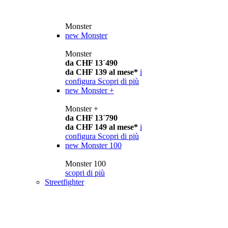
Monster
new
Monster
Monster
da CHF 13´490
da CHF 139 al mese*
i
configura
Scopri di più
new
Monster +
Monster +
da CHF 13´790
da CHF 149 al mese*
i
configura
Scopri di più
new
Monster 100
Monster 100
scopri di più
Streetfighter