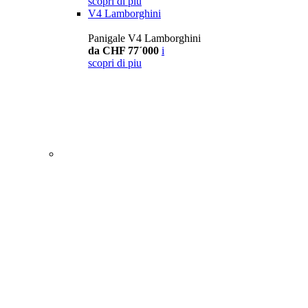
scopri di piu
V4 Lamborghini
Panigale V4 Lamborghini
da CHF 77´000
i
scopri di piu