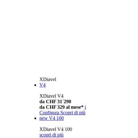
XDiavel
V4
XDiavel V4
da CHF 31´290
da CHF 329 al mese*
i
Configura
Scopri di più
new
V4 100
XDiavel V4 100
scopri di più