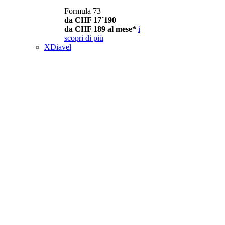
Formula 73
da CHF 17´190
da CHF 189 al mese*
i
scopri di più
XDiavel