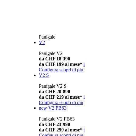
Panigale
V2
Panigale V2
da CHF 18´390
da CHF 199 al mese*
i
Configura
scopri di piu
V2 S
Panigale V2 S
da CHF 20´890
da CHF 219 al mese*
i
Configura
scopri di piu
new
V2 FB63
Panigale V2 FB63
da CHF 23´990
da CHF 259 al mese*
i
Configura
scopri di piu