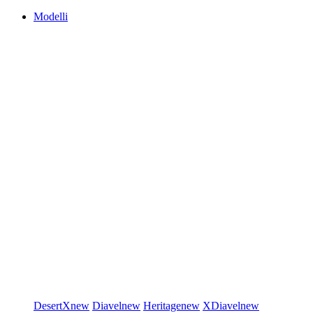
Modelli
DesertX
new
Diavel
new
Heritage
new
XDiavel
new