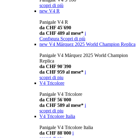
scopri di più
new
V4 R
Panigale V4 R
da CHF 45´690
da CHF 489 al mese*
i
Configura
Scopri di più
new
V4 Márquez 2025 World Champion Replica
Panigale V4 Márquez 2025 World Champion
Replica
da CHF 90´390
da CHF 959 al mese*
i
scopri di piu
V4 Tricolore
Panigale V4 Tricolore
da CHF 56´000
da CHF 589 al mese*
i
scopri di piu
V4 Tricolore Italia
Panigale V4 Tricolore Italia
da CHF 88´000
i