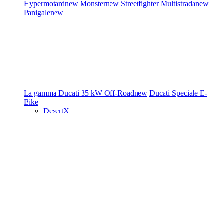
Hypermotard
new
Monster
new
Streetfighter
Multistrada
new
Panigale
new
La gamma Ducati
35 kW
Off-Road
new
Ducati Speciale
E-
Bike
DesertX