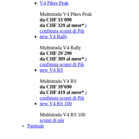
V4 Pikes Peak
Multistrada V4 Pikes Peak
da CHF 33´090
da CHF 329 al mese*
i
configura
scopri di Più
new
V4 Rally
Multistrada V4 Rally
da CHF 29´290
da CHF 309 al mese*
i
configura
scopri di Più
new
V4 RS
Multistrada V4 RS
da CHF 39’690
da CHF 419 al mese*
i
configura
scopri di Più
new
V4 RS 100
Multistrada V4 RS 100
scopri di più
Panigale