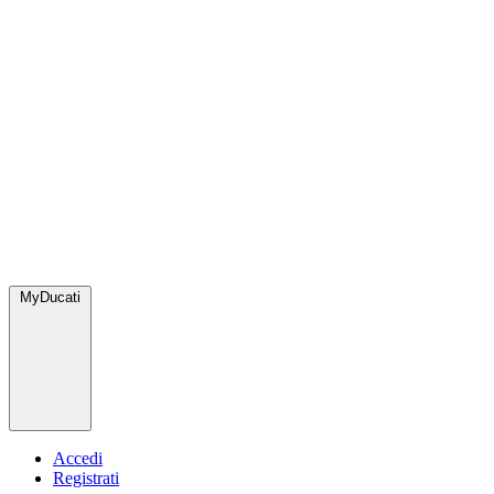
MyDucati
Accedi
Registrati