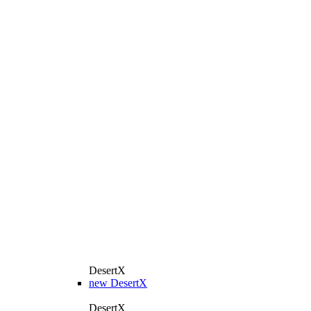
DesertX
new
DesertX
DesertX