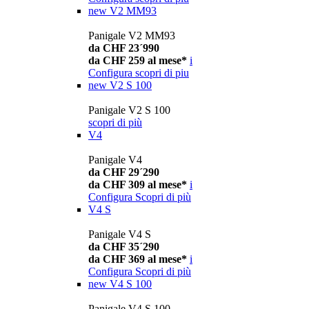
new
V2 MM93
Panigale V2 MM93
da CHF 23´990
da CHF 259 al mese*
i
Configura
scopri di piu
new
V2 S 100
Panigale V2 S 100
scopri di più
V4
Panigale V4
da CHF 29´290
da CHF 309 al mese*
i
Configura
Scopri di più
V4 S
Panigale V4 S
da CHF 35´290
da CHF 369 al mese*
i
Configura
Scopri di più
new
V4 S 100
Panigale V4 S 100