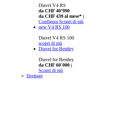
Diavel V4 RS
da CHF 40’990
da CHF 439 al mese*
i
Configura
Scopri di più
new
V4 RS 100
Diavel V4 RS 100
scopri di più
Diavel for Bentley
Diavel for Bentley
da CHF 60´000
i
Scopri di più
Heritage