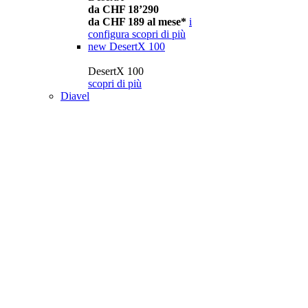
da CHF 18’290
da CHF 189 al mese*
i
configura
scopri di più
new
DesertX 100
DesertX 100
scopri di più
Diavel