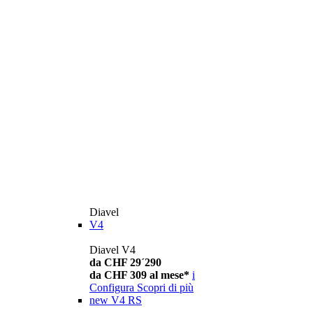
Diavel
V4
Diavel V4
da CHF 29´290
da CHF 309 al mese*
i
Configura
Scopri di più
new
V4 RS