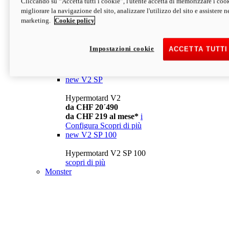
Cliccando su “Accetta tutti i cookie”, l'utente accetta di memorizzare i cook
da CHF 13´990
i
migliorare la navigazione del sito, analizzare l'utilizzo del sito e assistere ne
Configura
Scopri di più
marketing.
Cookie policy
new
V2
Hypermotard V2
Impostazioni cookie
ACCETTA TUTTI
da CHF 15´990
da CHF 169 al mese*
i
Configura
Scopri di più
new
V2 SP
Hypermotard V2
da CHF 20´490
da CHF 219 al mese*
i
Configura
Scopri di più
new
V2 SP 100
Hypermotard V2 SP 100
scopri di più
Monster