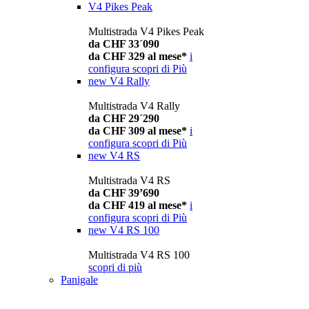
V4 Pikes Peak
Multistrada V4 Pikes Peak
da CHF 33´090
da CHF 329 al mese*
i
configura
scopri di Più
new
V4 Rally
Multistrada V4 Rally
da CHF 29´290
da CHF 309 al mese*
i
configura
scopri di Più
new
V4 RS
Multistrada V4 RS
da CHF 39’690
da CHF 419 al mese*
i
configura
scopri di Più
new
V4 RS 100
Multistrada V4 RS 100
scopri di più
Panigale