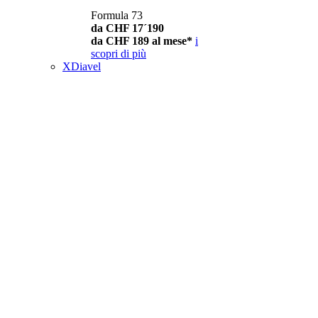
Formula 73
da CHF 17´190
da CHF 189 al mese*
i
scopri di più
XDiavel