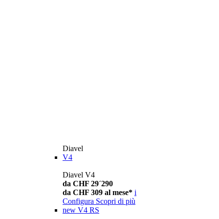
Diavel
V4
Diavel V4
da CHF 29´290
da CHF 309 al mese*
i
Configura
Scopri di più
new
V4 RS