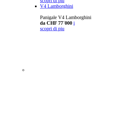
scopri di piu
V4 Lamborghini
Panigale V4 Lamborghini
da CHF 77´000
i
scopri di piu