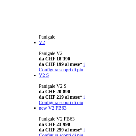
Panigale
V2
Panigale V2
da CHF 18´390
da CHF 199 al mese*
i
Configura
scopri di piu
V2 S
Panigale V2 S
da CHF 20´890
da CHF 219 al mese*
i
Configura
scopri di piu
new
V2 FB63
Panigale V2 FB63
da CHF 23´990
da CHF 259 al mese*
i
Configura
scopri di piu