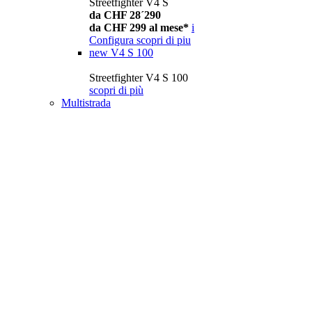
Streetfighter V4 S
da CHF 28´290
da CHF 299 al mese*
i
Configura
scopri di piu
new
V4 S 100
Streetfighter V4 S 100
scopri di più
Multistrada