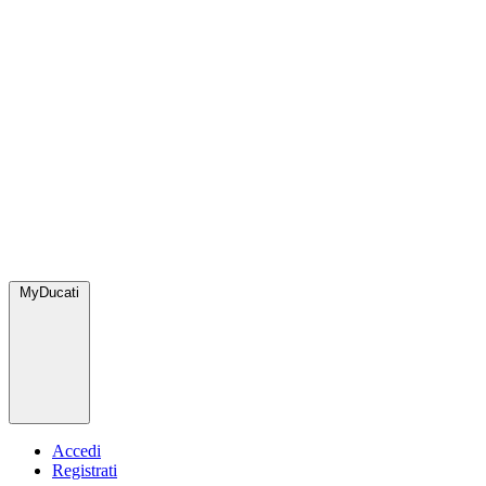
MyDucati
Accedi
Registrati