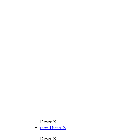
DesertX
new
DesertX
DesertX