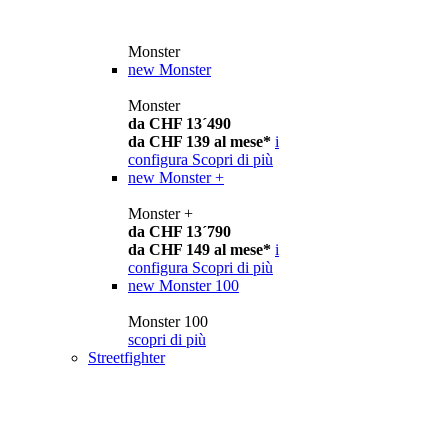
Monster
new
Monster
Monster
da CHF 13´490
da CHF 139 al mese*
i
configura
Scopri di più
new
Monster +
Monster +
da CHF 13´790
da CHF 149 al mese*
i
configura
Scopri di più
new
Monster 100
Monster 100
scopri di più
Streetfighter