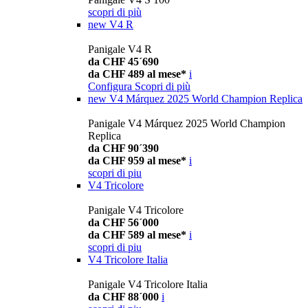
scopri di più
new
V4 R
Panigale V4 R
da CHF 45´690
da CHF 489 al mese*
i
Configura
Scopri di più
new
V4 Márquez 2025 World Champion Replica
Panigale V4 Márquez 2025 World Champion
Replica
da CHF 90´390
da CHF 959 al mese*
i
scopri di piu
V4 Tricolore
Panigale V4 Tricolore
da CHF 56´000
da CHF 589 al mese*
i
scopri di piu
V4 Tricolore Italia
Panigale V4 Tricolore Italia
da CHF 88´000
i