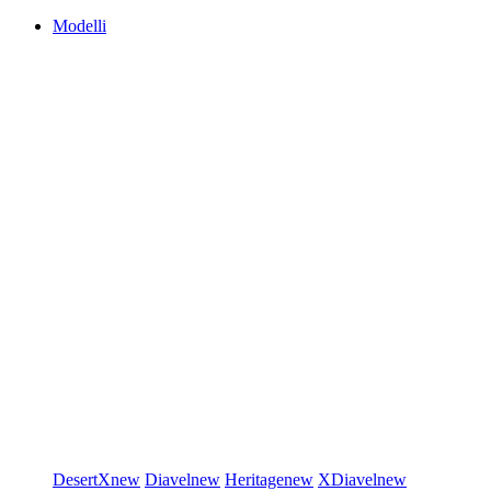
Modelli
DesertX
new
Diavel
new
Heritage
new
XDiavel
new