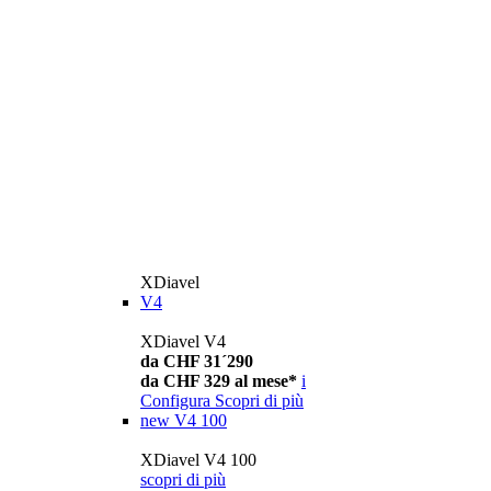
XDiavel
V4
XDiavel V4
da CHF 31´290
da CHF 329 al mese*
i
Configura
Scopri di più
new
V4 100
XDiavel V4 100
scopri di più