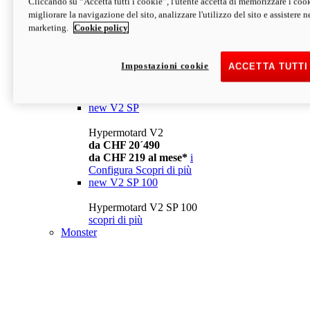
Cliccando su “Accetta tutti i cookie”, l'utente accetta di memorizzare i cook
da CHF 13´990
i
migliorare la navigazione del sito, analizzare l'utilizzo del sito e assistere ne
Configura
Scopri di più
marketing.
Cookie policy
new
V2
Hypermotard V2
Impostazioni cookie
ACCETTA TUTTI
da CHF 15´990
da CHF 169 al mese*
i
Configura
Scopri di più
new
V2 SP
Hypermotard V2
da CHF 20´490
da CHF 219 al mese*
i
Configura
Scopri di più
new
V2 SP 100
Hypermotard V2 SP 100
scopri di più
Monster