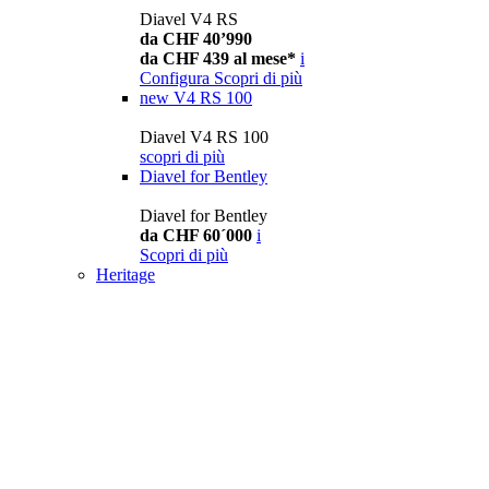
Diavel V4 RS
da CHF 40’990
da CHF 439 al mese*
i
Configura
Scopri di più
new
V4 RS 100
Diavel V4 RS 100
scopri di più
Diavel for Bentley
Diavel for Bentley
da CHF 60´000
i
Scopri di più
Heritage