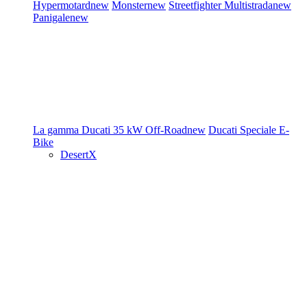
Hypermotard
new
Monster
new
Streetfighter
Multistrada
new
Panigale
new
La gamma Ducati
35 kW
Off-Road
new
Ducati Speciale
E-
Bike
DesertX