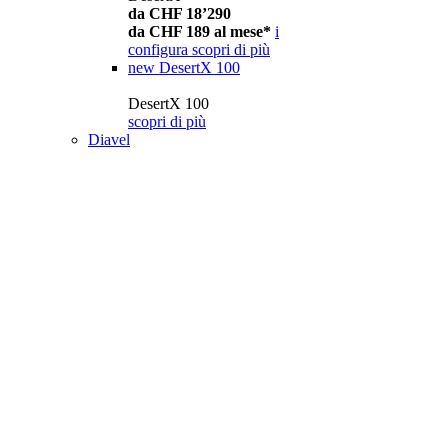
da CHF 18’290
da CHF 189 al mese*
i
configura
scopri di più
new
DesertX 100
DesertX 100
scopri di più
Diavel