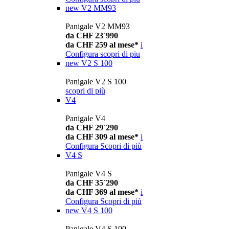
new
V2 MM93
Panigale V2 MM93
da CHF 23´990
da CHF 259 al mese*
i
Configura
scopri di piu
new
V2 S 100
Panigale V2 S 100
scopri di più
V4
Panigale V4
da CHF 29´290
da CHF 309 al mese*
i
Configura
Scopri di più
V4 S
Panigale V4 S
da CHF 35´290
da CHF 369 al mese*
i
Configura
Scopri di più
new
V4 S 100
Panigale V4 S 100