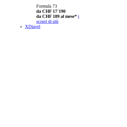
Formula 73
da CHF 17´190
da CHF 189 al mese*
i
scopri di più
XDiavel