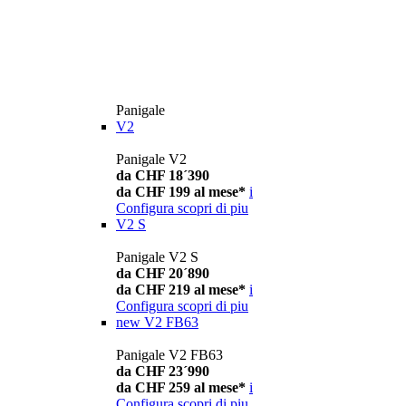
Panigale
V2
Panigale V2
da CHF 18´390
da CHF 199 al mese*
i
Configura
scopri di piu
V2 S
Panigale V2 S
da CHF 20´890
da CHF 219 al mese*
i
Configura
scopri di piu
new
V2 FB63
Panigale V2 FB63
da CHF 23´990
da CHF 259 al mese*
i
Configura
scopri di piu