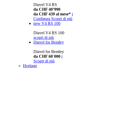
Diavel V4 RS
da CHF 40’990
da CHF 439 al mese*
i
Configura
Scopri di più
new
V4 RS 100
Diavel V4 RS 100
scopri di più
Diavel for Bentley
Diavel for Bentley
da CHF 60´000
i
Scopri di più
Heritage