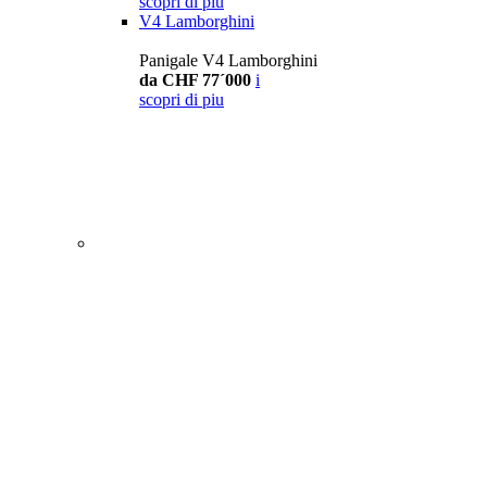
scopri di piu
V4 Lamborghini
Panigale V4 Lamborghini
da CHF 77´000
i
scopri di piu