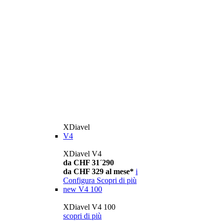
XDiavel
V4
XDiavel V4
da CHF 31´290
da CHF 329 al mese*
i
Configura
Scopri di più
new
V4 100
XDiavel V4 100
scopri di più