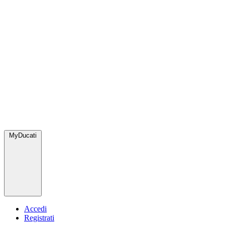
MyDucati
Accedi
Registrati