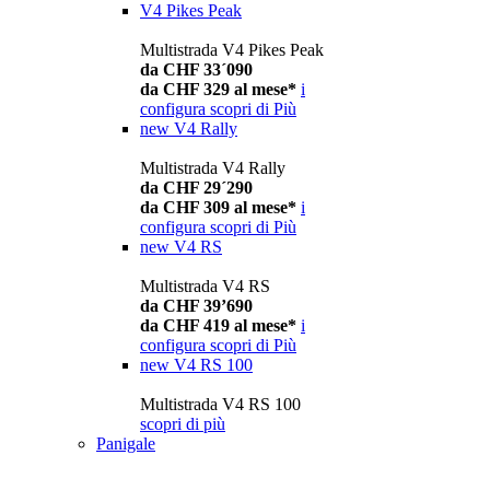
V4 Pikes Peak
Multistrada V4 Pikes Peak
da CHF 33´090
da CHF 329 al mese*
i
configura
scopri di Più
new
V4 Rally
Multistrada V4 Rally
da CHF 29´290
da CHF 309 al mese*
i
configura
scopri di Più
new
V4 RS
Multistrada V4 RS
da CHF 39’690
da CHF 419 al mese*
i
configura
scopri di Più
new
V4 RS 100
Multistrada V4 RS 100
scopri di più
Panigale