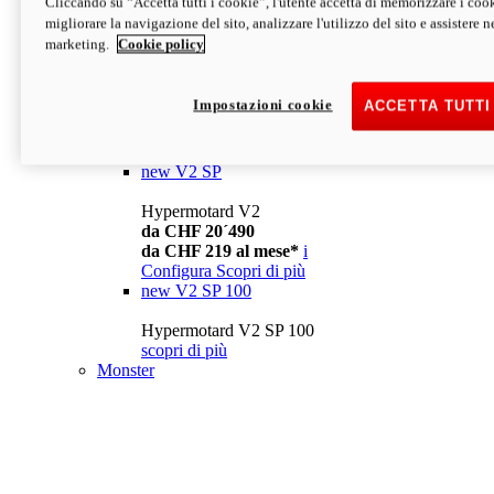
Cliccando su “Accetta tutti i cookie”, l'utente accetta di memorizzare i cook
da CHF 13´990
i
migliorare la navigazione del sito, analizzare l'utilizzo del sito e assistere ne
Configura
Scopri di più
marketing.
Cookie policy
new
V2
Hypermotard V2
Impostazioni cookie
ACCETTA TUTTI
da CHF 15´990
da CHF 169 al mese*
i
Configura
Scopri di più
new
V2 SP
Hypermotard V2
da CHF 20´490
da CHF 219 al mese*
i
Configura
Scopri di più
new
V2 SP 100
Hypermotard V2 SP 100
scopri di più
Monster