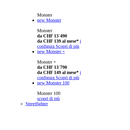
Monster
new
Monster
Monster
da CHF 13´490
da CHF 139 al mese*
i
configura
Scopri di più
new
Monster +
Monster +
da CHF 13´790
da CHF 149 al mese*
i
configura
Scopri di più
new
Monster 100
Monster 100
scopri di più
Streetfighter