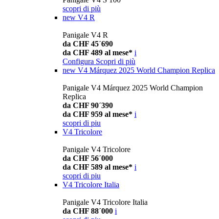
scopri di più
new
V4 R
Panigale V4 R
da CHF 45´690
da CHF 489 al mese*
i
Configura
Scopri di più
new
V4 Márquez 2025 World Champion Replica
Panigale V4 Márquez 2025 World Champion
Replica
da CHF 90´390
da CHF 959 al mese*
i
scopri di piu
V4 Tricolore
Panigale V4 Tricolore
da CHF 56´000
da CHF 589 al mese*
i
scopri di piu
V4 Tricolore Italia
Panigale V4 Tricolore Italia
da CHF 88´000
i