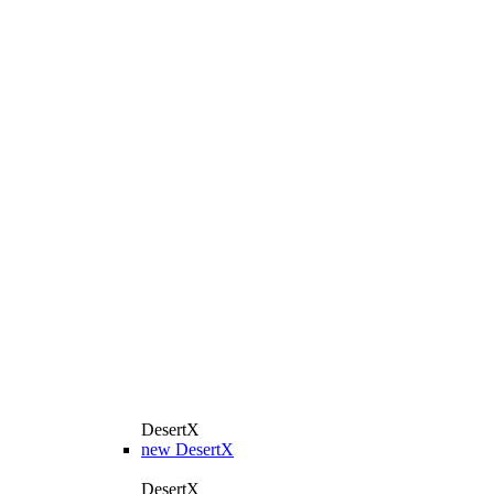
DesertX
new
DesertX
DesertX