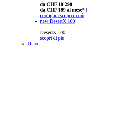
da CHF 18’290
da CHF 189 al mese*
i
configura
scopri di più
new
DesertX 100
DesertX 100
scopri di più
Diavel