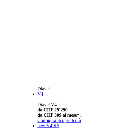
Diavel
V4
Diavel V4
da CHF 29´290
da CHF 309 al mese*
i
Configura
Scopri di più
new
V4 RS