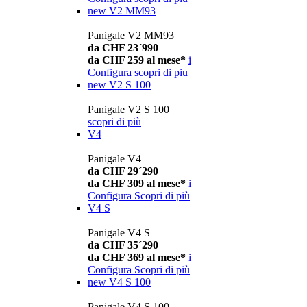
new
V2 MM93
Panigale V2 MM93
da CHF 23´990
da CHF 259 al mese*
i
Configura
scopri di piu
new
V2 S 100
Panigale V2 S 100
scopri di più
V4
Panigale V4
da CHF 29´290
da CHF 309 al mese*
i
Configura
Scopri di più
V4 S
Panigale V4 S
da CHF 35´290
da CHF 369 al mese*
i
Configura
Scopri di più
new
V4 S 100
Panigale V4 S 100