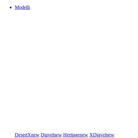
Modelli
DesertX
new
Diavel
new
Heritage
new
XDiavel
new