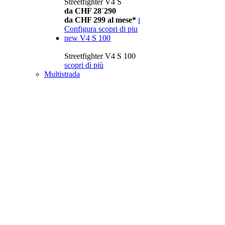
Streetfighter V4 S
da CHF 28´290
da CHF 299 al mese*
i
Configura
scopri di piu
new
V4 S 100
Streetfighter V4 S 100
scopri di più
Multistrada