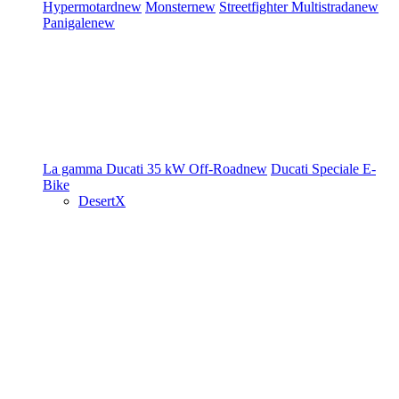
Hypermotard
new
Monster
new
Streetfighter
Multistrada
new
Panigale
new
La gamma Ducati
35 kW
Off-Road
new
Ducati Speciale
E-
Bike
DesertX